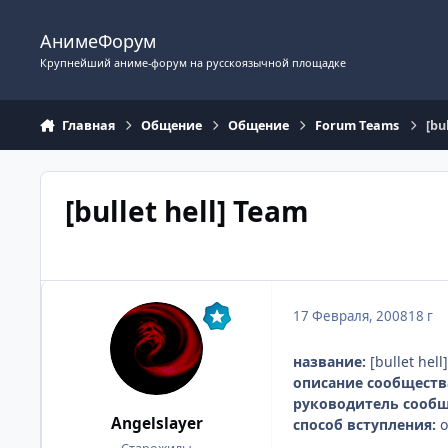
Перейти к содержимому
АнимеФорум
Крупнейший аниме-форум на русскоязычной площадке
Главная
Общение
Общение
Fоrum Tеams
[bu
[bullet hell] Team
17 Февраля, 2008
18 г
название:
[bullet hell
описание сообществ
руководитель сообщ
Angelslayer
способ вступления:
о