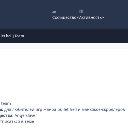
Сообщество
Активность
llet hell] Team
] team
а:
для любителей игр жанра bullet hell и маньяков-скроллеров
ества:
Angelslayer
тписаться в теме