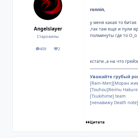
ronnin
,
у меня какая то битая
Angelslayer
,так там еще и пули в
полминуты где то О_о
Старожилы
409
2
посты
Репутация
кстати ,а на что грей
Уважайте грубый рок
[Rain-Men][Моран жив!
[Touhou]Reimu Hakure
[Tsukihime] team
[ненавижу Death note
Цитата