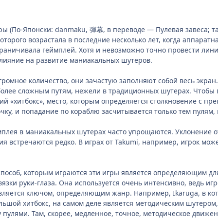
 (По-Японски: danmaku, 弾幕, в переводе — Пулевая завеса; так
которого возрастала в последние несколько лет, когда аппаратн
раничивала геймплей. Хотя и невозможно точно провести линию
лияние на развитие маниакальных шутеров.
огромное количество, они зачастую заполняют собой весь экра
более сложным путям, нежели в традиционных шутерах. Чтобы 
ий «хитбокс», место, которым определяется столкновение с пре
чку, и попадание по кораблю засчитывается только тем пулям, 
плея в маниакальных шутерах часто упрощаются. Уклонение о
ия встречаются редко. В играх от Takumi, например, игрок мож
способ, которым играются эти игры является определяющим дл
язки руки-глаза. Она используется очень интенсивно, ведь иг
является ключом, определяющим жанр. Например, Ikaruga, в к
льшой хитбокс, на самом деле является методическим шутером,
пулями. Там, скорее, медленное, точное, методическое движен