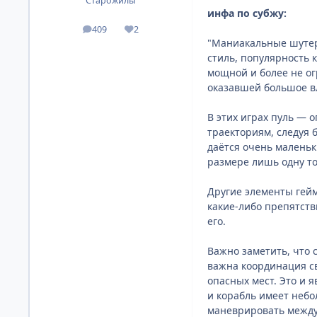
Старожилы
инфа по субжу:
409
2
посты
Репутация
"Маниакальные шутеры
стиль, популярность 
мощной и более не ог
оказавшей большое в
В этих играх пуль — 
траекториям, следуя 
даётся очень маленьк
размере лишь одну то
Другие элементы гейм
какие-либо препятств
его.
Важно заметить, что 
важна координация св
опасных мест. Это и 
и корабль имеет небо
маневрировать между 