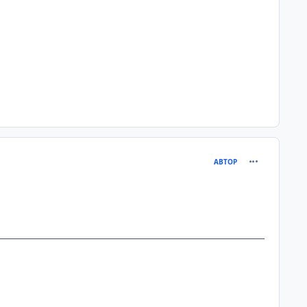
comment_201
АВТОР