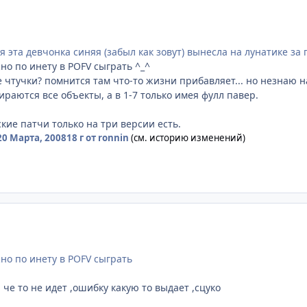
 эта девчонка синяя (забыл как зовут) вынесла на лунатике за 
но по инету в POFV сыграть ^_^
 чтучки? помнится там что-то жизни прибавляет... но незнаю н
раются все объекты, а в 1-7 только имея фулл павер.
иские патчи только на три версии есть.
20 Марта, 2008
18 г
от ronnin
(см. историю изменений)
но по инету в POFV сыграть
че то не идет ,ошибку какую то выдает ,сцуко