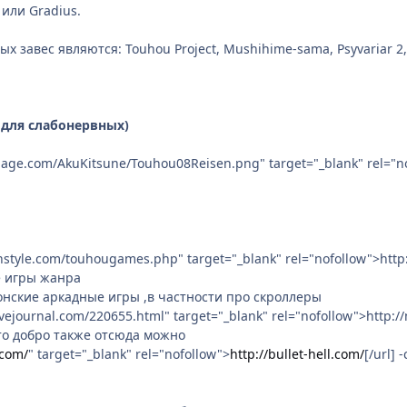
 или Gradius.
 завес являются: Touhou Project, Mushihime-sama, Psyvariar 2,
 для слабонервных)
xmage.com/AkuKitsune/Touhou08Reisen.png" target="_blank" rel="n
instyle.com/touhougames.php" target="_blank" rel="nofollow">ht
 игры жанра
понские аркадные игры ,в частности про скроллеры
ivejournal.com/220655.html" target="_blank" rel="nofollow">http:
это добро также отсюда можно
.com/
" target="_blank" rel="nofollow">
http://bullet-hell.com/
[/url] 