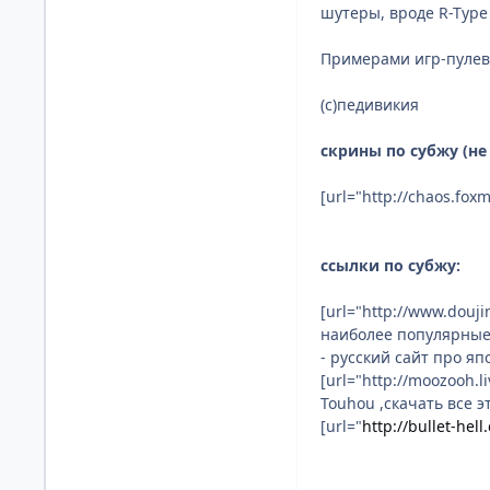
шутеры, вроде R-Type
Примерами игр-пулевых
(с)педивикия
скрины по субжу (не
[url="http://chaos.fo
ссылки по субжу:
[url="http://www.douj
наиболее популярные
- русский сайт про я
[url="http://moozooh.l
Touhou ,скачать все 
[url="
http://bullet-hell