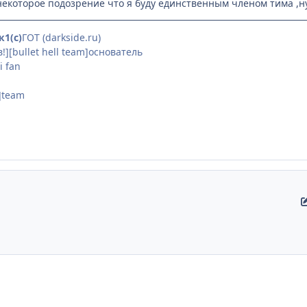
некоторое подозрение что я буду единственным членом тима ,ну
1(с)
ГОТ (darkside.ru)
][bullet hell team]основатель
i fan
(особенно её сисек)
]team