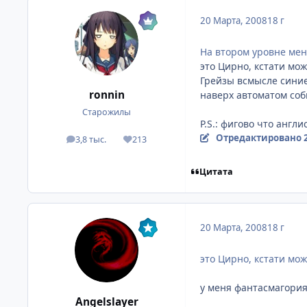
20 Марта, 2008
18 г
На втором уровне меня
это Цирно, кстати мож
Грейзы всмысле синие
ronnin
наверх автоматом соби
Старожилы
P.S.: фигово что англ
Отредактировано
3,8 тыс.
213
посты
Репутация
Цитата
20 Марта, 2008
18 г
это Цирно, кстати мож
у меня фантасмагория 
Angelslayer