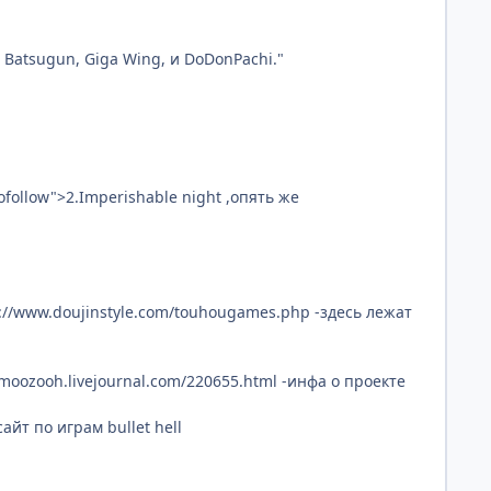
 Batsugun, Giga Wing, и DoDonPachi."
ofollow">2.Imperishable night ,опять же
tp://www.doujinstyle.com/touhougames.php -здесь лежат
//moozooh.livejournal.com/220655.html -инфа о проекте
-сайт по играм bullet hell