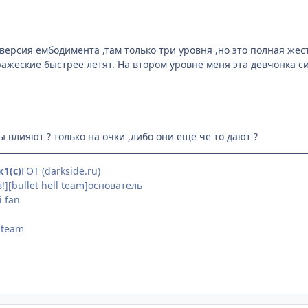
 версия ембодимента ,там только три уровня ,но это полная жес
ражеские быстрее летят. На втором уровне меня эта девчонка си
зы влияют ? только на очки ,либо они еще че то дают ?
1(с)
ГОТ (darkside.ru)
][bullet hell team]основатель
i fan
(особенно её сисек)
]team