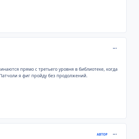
comment_201
чинаются прямо с третьего уровня в библиотеке, когда
Патчоли я фиг пройду без продолжений.
comment_201
АВТОР