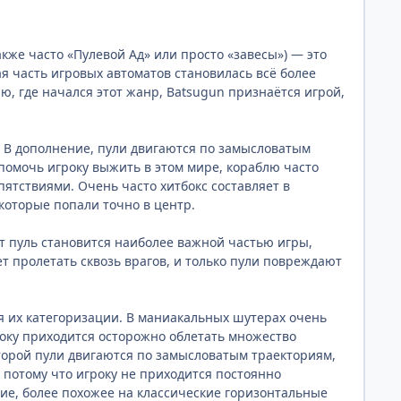
же часто «Пулевой Ад» или просто «завесы») — это
ая часть игровых автоматов становилась всё более
, где начался этот жанр, Batsugun признаётся игрой,
н. В дополнение, пули двигаются по замысловатым
помочь игроку выжить в этом мире, кораблю часто
пятствиями. Очень часто хитбокс составляет в
которые попали точно в центр.
т пуль становится наиболее важной частью игры,
ет пролетать сквозь врагов, и только пули повреждают
я их категоризации. В маниакальных шутерах очень
року приходится осторожно облетать множество
оторой пули двигаются по замысловатым траекториям,
 потому что игроку не приходится постоянно
ие, более похожее на классические горизонтальные