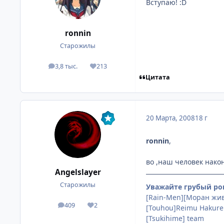
Вступаю! :D
ronnin
Старожилы
3,8 тыс.
213
посты
Репутация
Цитата
20 Марта, 2008
18 г
ronnin
,
во ,наш человек након
Angelslayer
Старожилы
Уважайте грубый рок
[Rain-Men][Моран жив!
409
2
посты
Репутация
[Touhou]Reimu Hakure
[Tsukihime] team