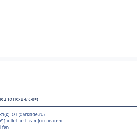
ец то появился!=)
1(с)
ГОТ (darkside.ru)
][bullet hell team]основатель
i fan
(особенно её сисек)