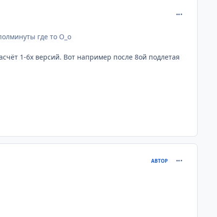
comment_201
полминуты где то О_о
асчёт 1-6х версий. Вот например после 8ой подлетая
comment_201
АВТОР