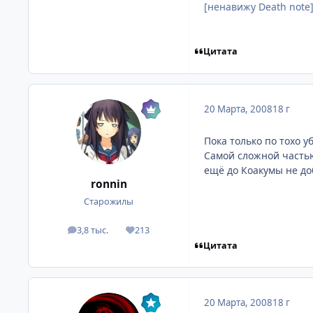
[ненавижу Death note
Цитата
20 Марта, 2008
18 г
Пока только по тохо у
Самой сложной частью 
ещё до Коакумы не до
ronnin
Старожилы
3,8 тыс.
213
посты
Репутация
Цитата
20 Марта, 2008
18 г