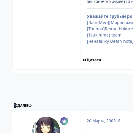
зы:конечно ,имеется 
Уважайте грубый рок
[Rain-Men][Моран жив!
[Touhou]Reimu Hakure
[Tsukihime] team
[ненавижу Death note
Цитата
ПОСЛЕДНЯЯ СТРАНИЦА
1
2
ДАЛЕЕ
20 Марта, 2008
18 г