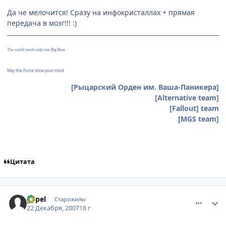
Да че мелочится! Сразу на инфокристаллах + прямая
передача в мозг!!! :)
The world needs only one Big Boss
May the Force blow your mind
[Рыцарский Орден им. Ваша-Паникера]
[Alternative team]
[Fallout] team
[MGS team]
Цитата
comment_1941678
Статистика автора
pepel
Старожилы
22 Декабря, 2007
18 г