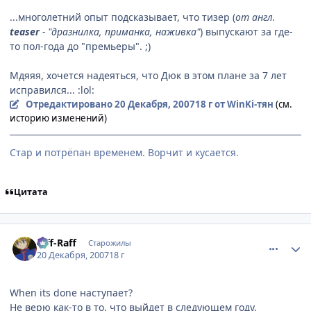
...многолетний опыт подсказывает, что тизер (
от англ.
teaser
- "дразнилка, приманка, наживка"
) выпускают за где-
то пол-года до "премьеры". ;)
Мдяяя, хочется надеяться, что Дюк в этом плане за 7 лет
исправился... :lol:
Отредактировано
20 Декабря, 2007
18 г
от WinKi-тян
(см.
историю изменений)
Стар и потрёпан временем. Ворчит и кусается.
Цитата
comment_1940722
Статистика автора
Riff-Raff
Старожилы
20 Декабря, 2007
18 г
When its done наступает?
Не верю как-то в то, что выйдет в следующем году.