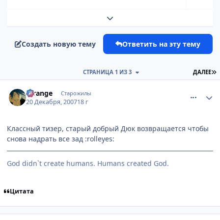
Развернуть обзор темы
Создать новую тему
Ответить на эту тему
П
СТРАНИЦА 1 ИЗ 3
ДАЛЕЕ
comment_1940056
Статистика автора
Strange
Старожилы
20 Декабря, 2007
18 г
Классный тизер, старый добрый Дюк возвращается чтобы
снова надрать все зад :rolleyes:
God didn`t create humans. Humans created God.
Цитата
comment_1940070
Статистика автора