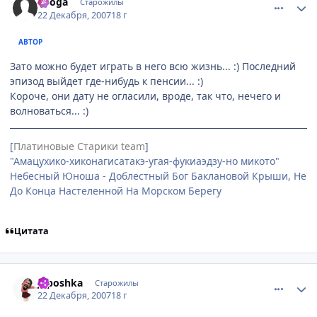
Ryoga
Старожилы
22 Декабря, 2007
18 г
АВТОР
Зато можно будет играть в него всю жизнь... :) Последний
эпизод выйдет где-нибудь к пенсии... :)
Короче, они дату не огласили, вроде, так что, нечего и
волноваться... :)
[
Платиновые Старики team
]
"Амацухико-хиконагисатакэ-угая-фукиаэдзу-но микото"
Небесный Юноша - Доблестный Бог Баклановой Крыши, Не
До Конца Настеленной На Морском Берегу
Цитата
comment_1942320
Статистика автора
Japoshkа
Старожилы
22 Декабря, 2007
18 г