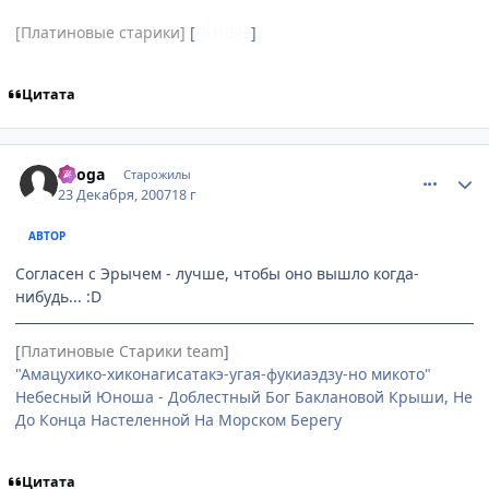
[Платиновые старики]
[
НИНЗЫ
]
Цитата
comment_1942726
Статистика автора
Ryoga
Старожилы
23 Декабря, 2007
18 г
АВТОР
Согласен с Эрычем - лучше, чтобы оно вышло когда-
нибудь... :D
[
Платиновые Старики team
]
"Амацухико-хиконагисатакэ-угая-фукиаэдзу-но микото"
Небесный Юноша - Доблестный Бог Баклановой Крыши, Не
До Конца Настеленной На Морском Берегу
Цитата