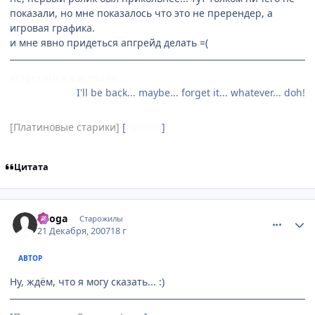
показали, но мне показалось что это не пререндер, а
игровая графика.
и мне явно придеться апгрейд делать =(
встретимся в астрале…
I'll be back... maybe... forget it... whatever... doh!
[Платиновые старики]
[
НИНЗЫ
]
Цитата
comment_1941141
Статистика автора
Ryoga
Старожилы
21 Декабря, 2007
18 г
АВТОР
Ну, ждём, что я могу сказать... :)