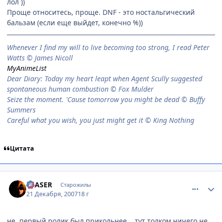
лол ))
Проще относитесь, проще. DNF - это ностальгический
бальзам (если еще выйдет, конечно %))
When­ever I find my will to live be­com­ing too strong, I read Peter
Watts © James Nicoll
MyAnimeList
Dear Diary: Today my heart leapt when Agent Scully suggested
spontaneous human combustion © Fox Mulder
Seize the moment. 'Cause tomorrow you might be dead © Buffy
Summers
Careful what you wish, you just might get it © King Nothing
Цитата
comment_1940966
Статистика автора
ERASER
Старожилы
21 Декабря, 2007
18 г
не, первый ролик был прикольнее... тут толком ничего не