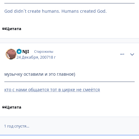
God didn`t create humans. Humans created God.
Цитата
comment_1944298
Статистика автора
SUNJI
Старожилы
24 Декабря, 2007
18 г
музычку оставили и это главное)
кто с нами общается тот в цирке не смеётся
Цитата
1 год спустя...
comment_2251812
Статистика автора