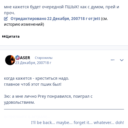
мне кажется будет очередной ПШЫК! как с думом, прей и
проч.
Отредактировано
22 Декабря, 2007
18 г
от Jett
(см.
историю изменений)
Цитата
comment_1942446
Статистика автора
ERASER
Старожилы
23 Декабря, 2007
18 г
когда кажется - креститься надо.
главное чтоб этот пшик был!
Зю: а мне лично Prey понравился, поиграл с
удовольствием.
встретимся в астрале…
I'll be back... maybe... forget it... whatever... doh!