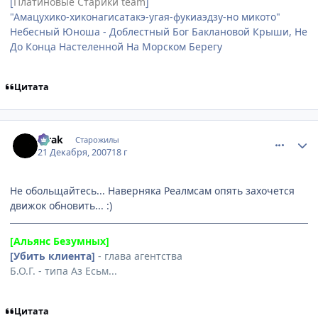
[
Платиновые Старики team
]
"Амацухико-хиконагисатакэ-угая-фукиаэдзу-но микото"
Небесный Юноша - Доблестный Бог Баклановой Крыши, Не
До Конца Настеленной На Морском Берегу
Цитата
comment_1941220
Статистика автора
Mrak
Старожилы
21 Декабря, 2007
18 г
Не обольщайтесь... Наверняка Реалмсам опять захочется
движок обновить... :)
[Альянс Безумных]
[Убить клиента]
- глава агентства
Б.О.Г. - типа Аз Есьм...
Цитата