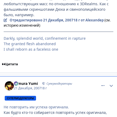
любопытствующих масс по отношению к 3DRealms. Как с
фальшивыми скриншотами Дюка и свинополицейского
было, например.
Отредактировано
21 Декабря, 2007
18 г
от Alexandep
(см.
историю изменений)
Darkly, splendid world, confinement in rapture
The granted flesh abandoned
I shall reborn as a faceless one
Цитата
comment_1940949
Статистика автора
Himura Yumi
Супермодераторы
21 Декабря, 2007
18 г
СУПЕРМОДЕРАТОРЫ
Не повторить им успеха оригинала.
Как будто кто-то собирается повторять успех оригинала,