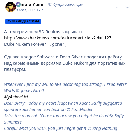
Himura Yumi
Супермодераторы
8 Мая, 2009
17 г
СУПЕРМОДЕРАТОРЫ
А тем временем 3D Realms закрылась:
http://www.shacknews.com/featuredarticle.x?id=1127
Duke Nukem Forever ... gone? )
Однако Apogee Software и Deep Silver продолжат работу
над карманными версиями Duke Nukem для портативных
платформ.
When­ever I find my will to live be­com­ing too strong, I read Peter
Watts © James Nicoll
MyAnimeList
Dear Diary: Today my heart leapt when Agent Scully suggested
spontaneous human combustion © Fox Mulder
Seize the moment. 'Cause tomorrow you might be dead © Buffy
Summers
Careful what you wish, you just might get it © King Nothing