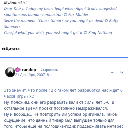
MyAnimeList
Dear Diary: Today my heart leapt when Agent Scully suggested
spontaneous human combustion © Fox Mulder
Seize the moment. 'Cause tomorrow you might be dead © Buffy
Summers
Careful what you wish, you just might get it © King Nothing
Цитата
comment_1940947
Статистика автора
Alexandep
Старожилы
21 Декабря, 2007
18 г
Это значит, что после 12 с гаком лет разработки нас ждет 6
часов игры? xD
Ну, положим, они его разрабатывали от силы лет 5-6. В
остальное время проект постоянно замораживался.
Ну и вообще... Не повторить им успеха оригинала. Такое
ощущение, что данный тизер был выпущен только для
того, чтобы ещё на полгодика-годик поддерживать интерес