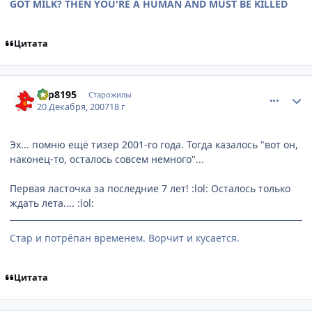
GOT MILK? THEN YOU'RE A HUMAN AND MUST BE KILLED
Цитата
comment_1940248
Статистика автора
dsp8195
Старожилы
20 Декабря, 2007
18 г
Эх... помню ещё тизер 2001-го года. Тогда казалось "вот он,
наконец-то, осталось совсем немного"...
Первая ласточка за последние 7 лет! :lol: Осталось только
ждать лета.... :lol:
Стар и потрёпан временем. Ворчит и кусается.
Цитата