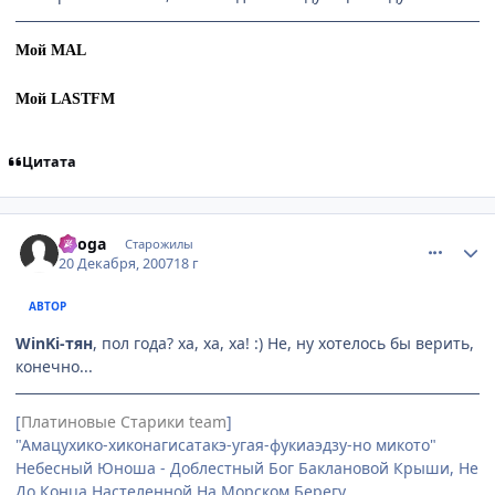
Мой MAL
Мой LASTFM
Цитата
comment_1940760
Статистика автора
Ryoga
Старожилы
20 Декабря, 2007
18 г
АВТОР
WinKi-тян
, пол года? ха, ха, ха! :) Не, ну хотелось бы верить,
конечно...
[
Платиновые Старики team
]
"Амацухико-хиконагисатакэ-угая-фукиаэдзу-но микото"
Небесный Юноша - Доблестный Бог Баклановой Крыши, Не
До Конца Настеленной На Морском Берегу