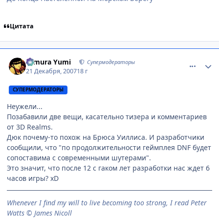
Цитата
comment_1940945
Статистика автора
Himura Yumi
Супермодераторы
21 Декабря, 2007
18 г
СУПЕРМОДЕРАТОРЫ
Неужели...
Позабавили две вещи, касательно тизера и комментариев
от 3D Realms.
Дюк почему-то похож на Брюса Уиллиса. И разработчики
сообщили, что "по продолжительности геймплея DNF будет
сопоставима с современными шутерами".
Это значит, что после 12 с гаком лет разработки нас ждет 6
часов игры? xD
When­ever I find my will to live be­com­ing too strong, I read Peter
Watts © James Nicoll