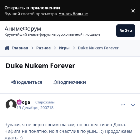
Перейти к содержимому
Открыть в приложении
×
З
Лучший способ просмотра.
Узнать больше
.
АнимеФорум
Войти
Крупнейший аниме-форум на русскоязычной площадке
Главная
Разное
Игры
Duke Nukem Forever
Duke Nukem Forever
Поделиться
Подписчики
comment_1939929
Статистика автора
Ryoga
Старожилы
19 Декабря, 2007
18 г
Чуваки, я не верю своим глазам, но вышел тизер Дюка.
Нифига не понятно, но я счастлив по уши... :) Продолжаем
ждать. :)