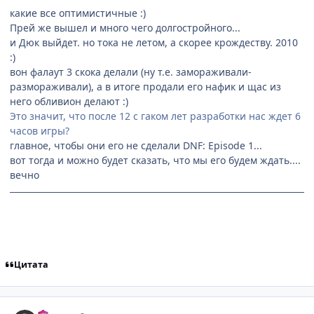
какие все оптимистичные :)
Прей же вышел и много чего долгостройного...
и Дюк выйдет. но тока не летом, а скорее крождеству. 2010
:)
вон фалаут 3 скока делали (ну т.е. замораживали-
размораживали), а в итоге продали его нафик и щас из
него обливион делают :)
Это значит, что после 12 с гаком лет разработки нас ждет 6
часов игры?
главное, чтобы они его не сделали DNF: Episode 1...
вот тогда и можно будет сказать, что мы его будем ждать....
вечно
Цитата
comment_1941844
Статистика автора