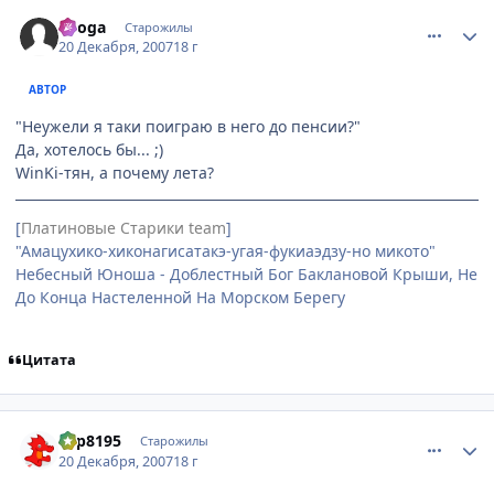
comment_1940426
Статистика автора
Ryoga
Старожилы
20 Декабря, 2007
18 г
АВТОР
"Неужели я таки поиграю в него до пенсии?"
Да, хотелось бы... ;)
WinKi-тян, а почему лета?
[
Платиновые Старики team
]
"Амацухико-хиконагисатакэ-угая-фукиаэдзу-но микото"
Небесный Юноша - Доблестный Бог Баклановой Крыши, Не
До Конца Настеленной На Морском Берегу
Цитата
comment_1940437
Статистика автора
dsp8195
Старожилы
20 Декабря, 2007
18 г