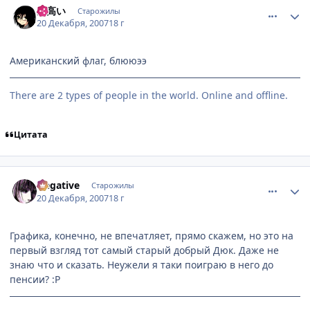
空高い
Старожилы
20 Декабря, 2007
18 г
Американский флаг, блююээ
There are 2 types of people in the world. Online and offline.
Цитата
comment_1940104
Статистика автора
Negative
Старожилы
20 Декабря, 2007
18 г
Графика, конечно, не впечатляет, прямо скажем, но это на
первый взгляд тот самый старый добрый Дюк. Даже не
знаю что и сказать. Неужели я таки поиграю в него до
пенсии? :P