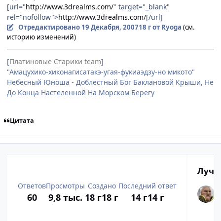
[url="
http://www.3drealms.com/
" target="_blank"
rel="nofollow">
http://www.3drealms.com/
[/url]
Отредактировано
19 Декабря, 2007
18 г
от Ryoga
(см.
историю изменений)
[
Платиновые Старики team
]
"Амацухико-хиконагисатакэ-угая-фукиаэдзу-но микото"
Небесный Юноша - Доблестный Бог Баклановой Крыши, Не
До Конца Настеленной На Морском Берегу
Цитата
Лучш
Ответов
Просмотры
Создано
Последний ответ
60
9,8 тыс.
18 г
18 г
14 г
14 г