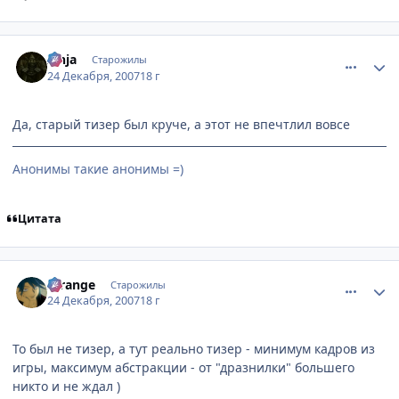
comment_1944089
Статистика автора
Zinja
Старожилы
24 Декабря, 2007
18 г
Да, старый тизер был круче, а этот не впечтлил вовсе
Анонимы такие анонимы =)
Цитата
comment_1944111
Статистика автора
Strange
Старожилы
24 Декабря, 2007
18 г
То был не тизер, а тут реально тизер - минимум кадров из
игры, максимум абстракции - от "дразнилки" большего
никто и не ждал )