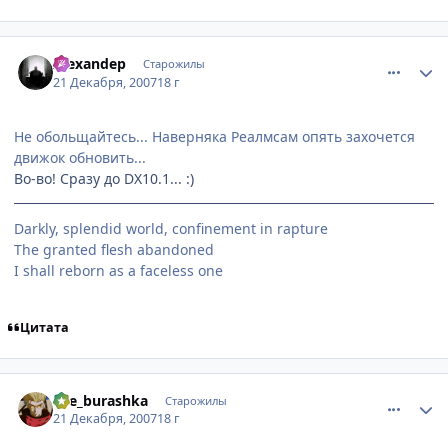
comment_1941232
Статистика автора
Alexandep
Старожилы
21 Декабря, 2007
18 г
Не обольщайтесь... Наверняка Реалмсам опять захочется
движок обновить...
Во-во! Сразу до DX10.1... :)
Darkly, splendid world, confinement in rapture
The granted flesh abandoned
I shall reborn as a faceless one
Цитата
comment_1941434
Статистика автора
che_burashka
Старожилы
21 Декабря, 2007
18 г