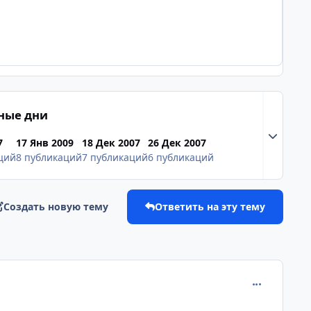
ные дни
Разверну
7
17 Янв 2009
18 Дек 2007
26 Дек 2007
ций
8 публикаций
7 публикаций
6 публикаций
Создать новую тему
Ответить на эту тему
comment_193