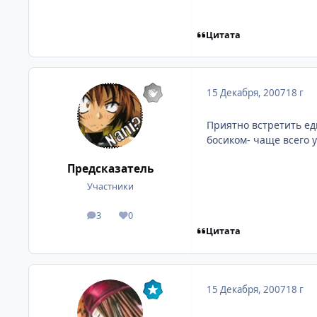
Цитата
15 Декабря, 2007
18 г
Приятно встретить ед
босиком- чаще всего у
Предсказатель
Участники
3
0
посты
Репутация
Цитата
15 Декабря, 2007
18 г