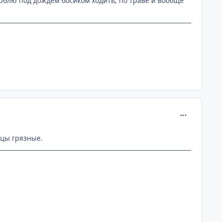
люблю под дождём босиком ходить, по траве и вообще
comment_193
ицы грязные.