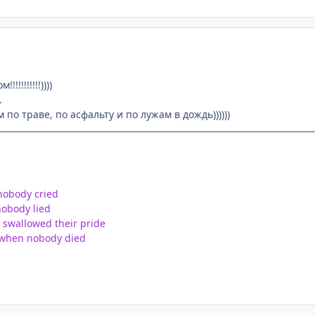
!!!!!!!!))))
.
по траве, по асфальту и по лужам в дождь))))))
nobody cried
nobody lied
 swallowed their pride
 when nobody died