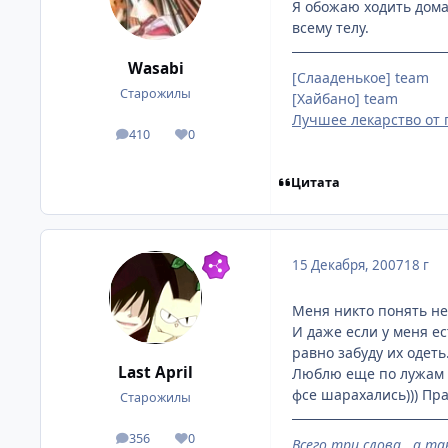
Я обожаю ходить дома
всему телу.
Wasabi
[Слааденькое] team
Старожилы
[Хайбано] team
Лучшее лекарство от 
410
0
посты
Репутация
Цитата
15 Декабря, 2007
18 г
Меня никто понять не 
И даже если у меня ес
равно забуду их одеть.
Last April
Люблю еще по лужам х
фсе шарахались))) Пра
Старожилы
356
0
посты
Репутация
Всего три слова...а та