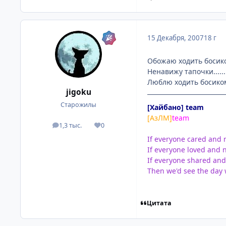
15 Декабря, 2007
18 г
Обожаю ходить босиком!!!
Ненавижу тапочки......
Люблю ходить босиком 
jigoku
Старожилы
[Хайбано] team
[АзЛМ]
team
1,3 тыс.
0
посты
Репутация
If everyone cared and 
If everyone loved and 
If everyone shared and
Then we'd see the day
Цитата