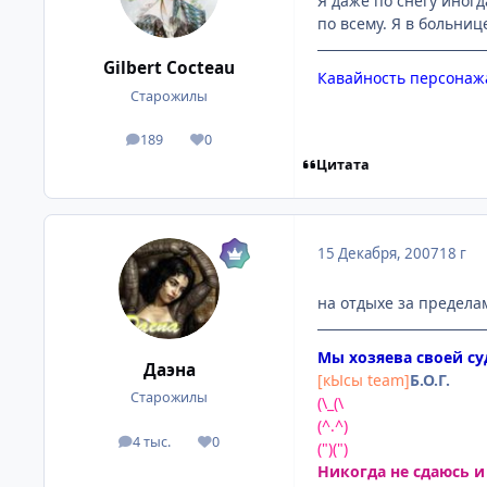
Я даже по снегу иног
по всему. Я в больниц
Gilbert Cocteau
Кавайность персонажа
Старожилы
189
0
посты
Репутация
Цитата
15 Декабря, 2007
18 г
на отдыхе за пределам
Мы хозяева своей с
Даэна
[кЫсы team]
Б.О.Г.
Старожилы
(\_(\
(^.^)
4 тыс.
0
посты
Репутация
(")(")
Никогда не сдаюсь и