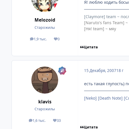
Я! люблю ходить босы
[Claymore] team ~ по
Melozoid
[Naruto's fans Team] ~
Старожилы
[Ня! team] ~ мяу
1,9 тыс.
0
посты
Репутация
Цитата
15 Декабря, 2007
18 г
есть такая глупость) 
[Neko] [Death Note] [
klavis
Старожилы
1,6 тыс.
33
посты
Репутация
Цитата