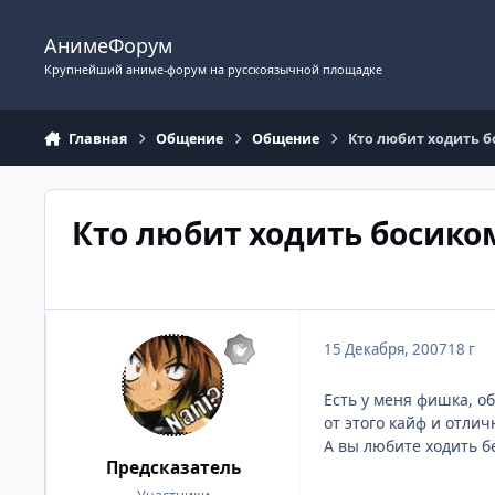
Перейти к содержимому
АнимеФорум
Крупнейший аниме-форум на русскоязычной площадке
Главная
Общение
Общение
Кто любит ходить 
Кто любит ходить босико
15 Декабря, 2007
18 г
Есть у меня фишка, об
от этого кайф и отличн
А вы любите ходить без
Предсказатель