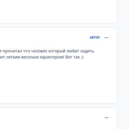
comment_193
АВТОР
и прочитал что человек который любит ходить
ет легким веселым характером! Вот так :)
comment_193