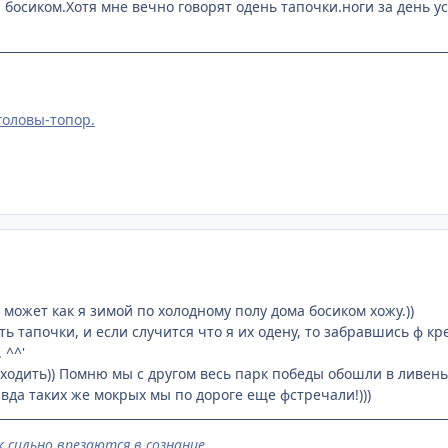
 босиком.Хотя мне вечно говорят одень тапочки.ноги за день 
головы-топор.
может как я зимой по холодному полу дома босиком хожу.))
ть тапочки, и если случится что я их одену, то забравшись ф к
 ^^'
одить)) Помню мы с другом весь парк победы обошли в ливень. 
вда таких же мокрых мы по дороге еще фстречали!)))
к сильно врезаются в сознание.