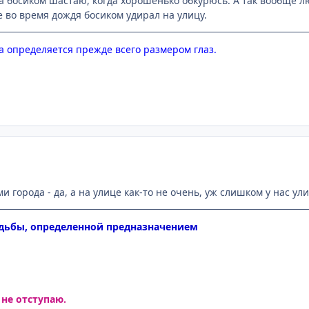
да босиком шастаю, когда хорошенько обкурюсь. А так вообще 
е во время дождя босиком удирал на улицу.
 определяется прежде всего размером глаз.
и города - да, а на улице как-то не очень, уж слишком у нас ул
удьбы, определенной предназначением
 не отступаю.