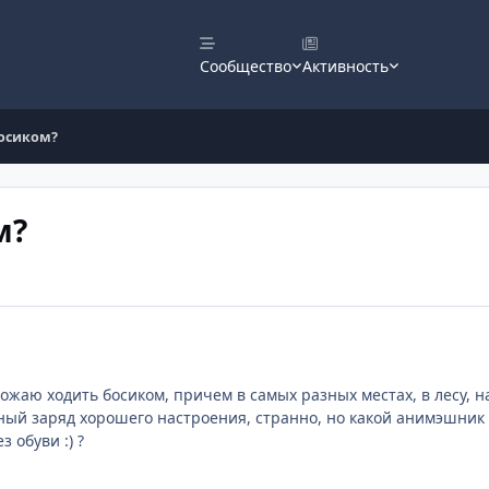
Сообщество
Активность
босиком?
м?
ожаю ходить босиком, причем в самых разных местах, в лесу, на
ый заряд хорошего настроения, странно, но какой анимэшник без с
 обуви :) ?