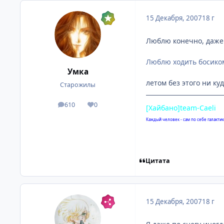
15 Декабря, 2007
18 г
Люблю конечно, даже
Люблю ходить босиком 
Умка
летом без этого ни ку
Старожилы
610
0
посты
Репутация
[Хайбано]team-Caeli
Каждый человек - сам по себе галактика
Цитата
15 Декабря, 2007
18 г