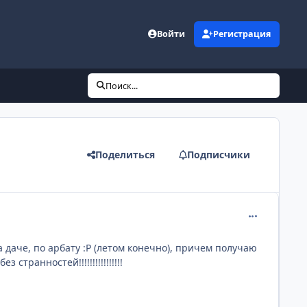
Войти
Регистрация
Поиск...
Поделиться
Подписчики
comment_193
 даче, по арбату :P (летом конечно), причем получаю
транностей!!!!!!!!!!!!!!!!