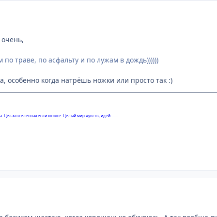
 очень,
по траве, по асфальту и по лужам в дождь))))))
да, особенно когда натрёшь ножки или просто так :)
. Целая вселенная если хотите. Целый мир чувств, идей........