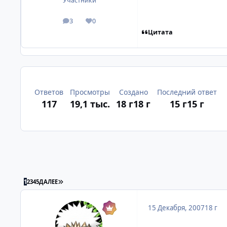
Участники
3
0
посты
Репутация
Цитата
Ответов
Просмотры
Создано
Последний ответ
117
19,1 тыс.
18 г
18 г
15 г
15 г
ПОСЛЕДНЯЯ СТРАНИЦА
1
2
3
4
5
ДАЛЕЕ
15 Декабря, 2007
18 г