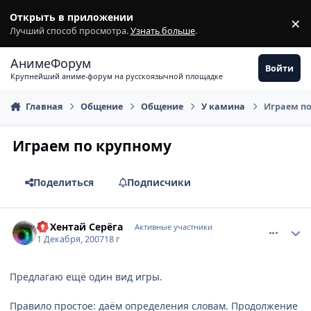
Перейти к содержимому
Открыть в приложении
×
З
Лучший способ просмотра.
Узнать больше
.
АнимеФорум
Войти
Крупнейший аниме-форум на русскоязычной площадке
Главная
Общение
Общение
У камина
Играем п
Играем по крупному
Поделиться
Подписчики
comment_1921039
Статистика автора
DJ Хентай Серёга
Активные участники
1 Декабря, 2007
18 г
Предлагаю ещё один вид игры.
Правило простое: даём определения словам. Продолжение