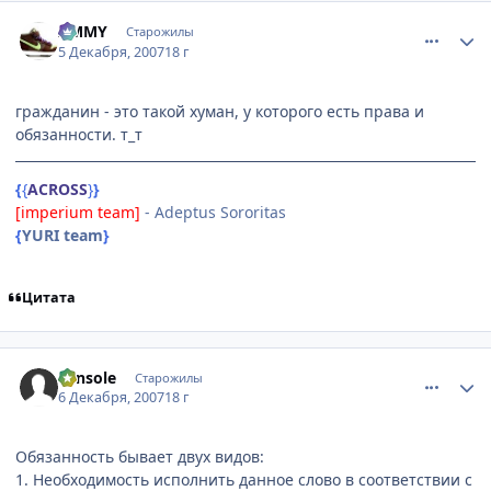
comment_1923551
Статистика автора
AMMY
Старожилы
5 Декабря, 2007
18 г
гражданин - это такой хуман, у которого есть права и
обязанности. т_т
{
{
ACROSS
}
}
[imperium team]
- Adeptus Sororitas
{
YURI team
}
Цитата
comment_1923985
Статистика автора
console
Старожилы
6 Декабря, 2007
18 г
Обязанность бывает двух видов:
1. Необходимость исполнить данное слово в соответствии с