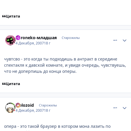
Цитата
comment_1922679
Статистика автора
Kuroneko-младшая
Старожилы
4 Декабря, 2007
18 г
чувтсво - это когда ты подходишь в антракт в середине
спектакля к давской комнате, и увидя очередь, чувствуешь,
что не доперпишь до конца оперы.
Цитата
comment_1922708
Статистика автора
Melozoid
Старожилы
4 Декабря, 2007
18 г
опера - это такой браузер в котором мона лазить по