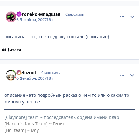
comment_1924631
Статистика автора
Kuroneko-младшая
Старожилы
6 Декабря, 2007
18 г
писанина - это, то что драку описало (описание)
Цитата
comment_1924637
Статистика автора
Melozoid
Старожилы
6 Декабря, 2007
18 г
описание - это подробный расказ о чем то или о каком то
живом существе
[Claymore] team ~ последователь ордена имени Клэр
[Naruto's fans Team] ~ Генин
[Ня! team] ~ мяу