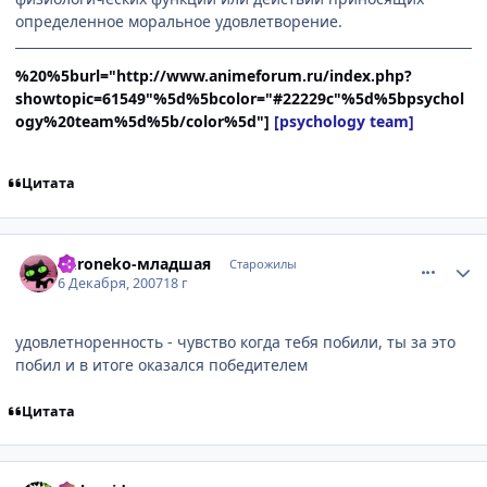
определенное моральное удовлетворение.
%20%5burl="http://www.animeforum.ru/index.php?
showtopic=61549"%5d%5bcolor="#22229c"%5d%5bpsychol
ogy%20team%5d%5b/color%5d"]
[psychology team]
Цитата
comment_1924390
Статистика автора
Kuroneko-младшая
Старожилы
6 Декабря, 2007
18 г
удовлетноренность - чувство когда тебя побили, ты за это
побил и в итоге оказался победителем
Цитата
comment_1924392
Статистика автора