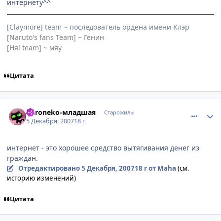
интернету^^
[Claymore] team ~ последователь ордена имени Клэр
[Naruto's fans Team] ~ Генин
[Ня! team] ~ мяу
Цитата
comment_1923095
Статистика автора
Kuroneko-младшая
Старожилы
5 Декабря, 2007
18 г
интернет - это хорошее средство вытягивания денег из
граждан.
Отредактировано
5 Декабря, 2007
18 г
от Maha
(см.
историю изменений)
Цитата