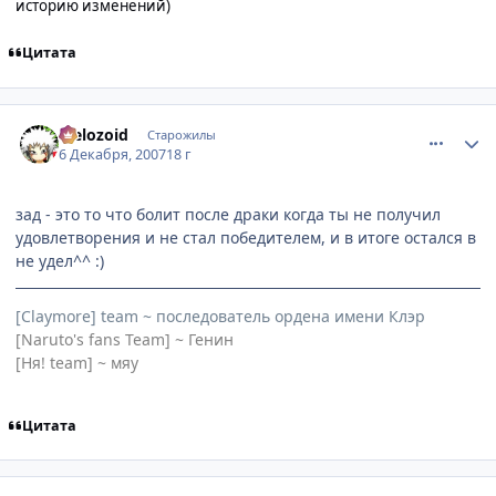
историю изменений)
Цитата
comment_1924580
Статистика автора
Melozoid
Старожилы
6 Декабря, 2007
18 г
зад - это то что болит после драки когда ты не получил
удовлетворения и не стал победителем, и в итоге остался в
не удел^^ :)
[Claymore] team ~ последователь ордена имени Клэр
[Naruto's fans Team] ~ Генин
[Ня! team] ~ мяу
Цитата
comment_1924627
Статистика автора