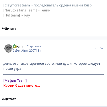
[Claymore] team ~ последователь ордена имени Клэр
[Naruto's fans Team] ~ Генин
[Ня! team] ~ мяу
Цитата
comment_1924807
Статистика автора
z-com
Старожилы
6 Декабря, 2007
18 г
день, это такое мрачное состояние души, которое следует
после утра
[Мафия Team]
Крови будет много...
Цитата