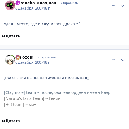
Kuroneko-младшая
Старожилы
6 Декабря, 2007
18 г
удел - место, где и случилась драка ^^
Цитата
comment_1924628
Статистика автора
Melozoid
Старожилы
6 Декабря, 2007
18 г
драка - вся выше написанная писанина=))
[Claymore] team ~ последователь ордена имени Клэр
[Naruto's fans Team] ~ Генин
[Ня! team] ~ мяу
Цитата