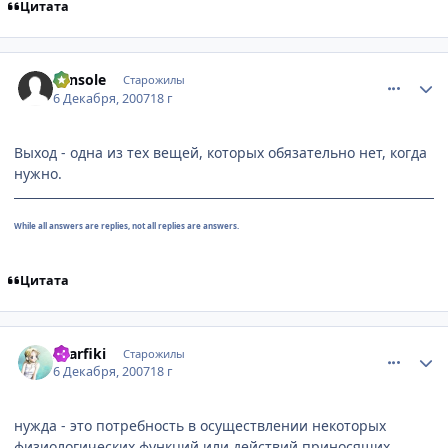
Цитата
comment_1924028
Статистика автора
console
Старожилы
6 Декабря, 2007
18 г
Выход - одна из тех вещей, которых обязательно нет, когда
нужно.
While all answers are replies, not all replies are answers.
Цитата
comment_1924105
Статистика автора
sharfiki
Старожилы
6 Декабря, 2007
18 г
нужда - это потребность в осуществлении некоторых
физиологических функций или действий приносящих