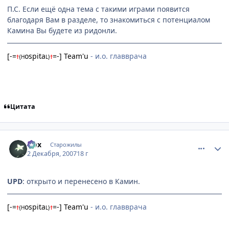
П.С. Если ещё одна тема с такими играми появится
благодаря Вам в разделе, то знакомиться с потенциалом
Камина Вы будете из ридонли.
[-=
ospita
=-] Team'u
- и.о. главврача
†
{
H
L
}
†
Цитата
comment_1921459
Статистика автора
Nox
Старожилы
2 Декабря, 2007
18 г
UPD
: открыто и перенесено в Камин.
[-=
ospita
=-] Team'u
- и.о. главврача
†
{
H
L
}
†