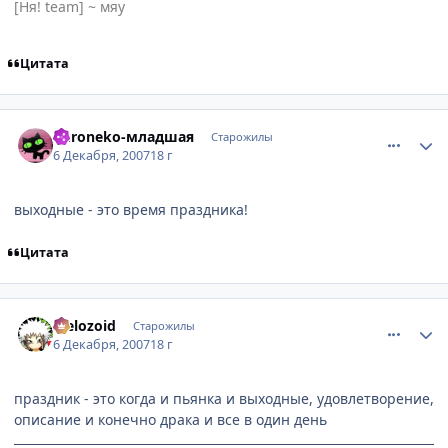
[Ня! team] ~ мяу
Цитата
comment_1924644
Статистика автора
Kuroneko-младшая
Старожилы
6 Декабря, 2007
18 г
выходные - это время праздника!
Цитата
comment_1924650
Статистика автора
Melozoid
Старожилы
6 Декабря, 2007
18 г
праздник - это когда и пьянка и выходные, удовлетворение,
описание и конечно драка и все в один день