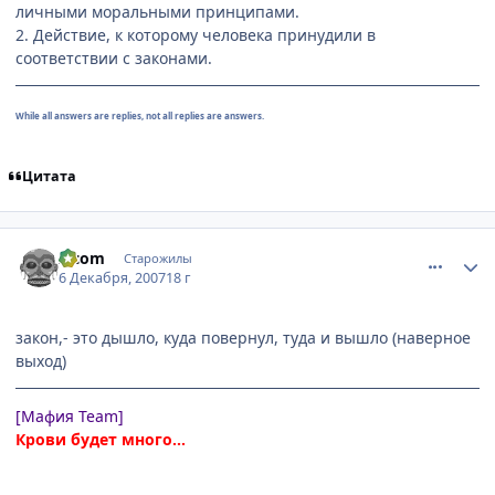
личными моральными принципами.
2. Действие, к которому человека принудили в
соответствии с законами.
While all answers are replies, not all replies are answers.
Цитата
comment_1924000
Статистика автора
z-com
Старожилы
6 Декабря, 2007
18 г
закон,- это дышло, куда повернул, туда и вышло (наверное
выход)
[Мафия Team]
Крови будет много...