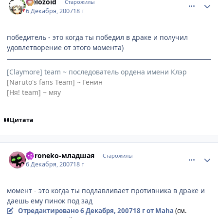
Melozoid
Старожилы
6 Декабря, 2007
18 г
победитель - это когда ты победил в драке и получил
удовлетворение от этого момента)
[Claymore] team ~ последователь ордена имени Клэр
[Naruto's fans Team] ~ Генин
[Ня! team] ~ мяу
Цитата
comment_1924525
Статистика автора
Kuroneko-младшая
Старожилы
6 Декабря, 2007
18 г
момент - это когда ты подлавливает противника в драке и
даешь ему пинок под зад
Отредактировано
6 Декабря, 2007
18 г
от Maha
(см.