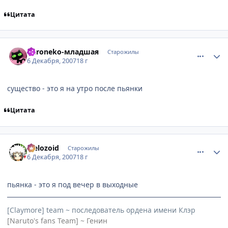
Цитата
comment_1924640
Статистика автора
Kuroneko-младшая
Старожилы
6 Декабря, 2007
18 г
существо - это я на утро после пьянки
Цитата
comment_1924641
Статистика автора
Melozoid
Старожилы
6 Декабря, 2007
18 г
пьянка - это я под вечер в выходные
[Claymore] team ~ последователь ордена имени Клэр
[Naruto's fans Team] ~ Генин