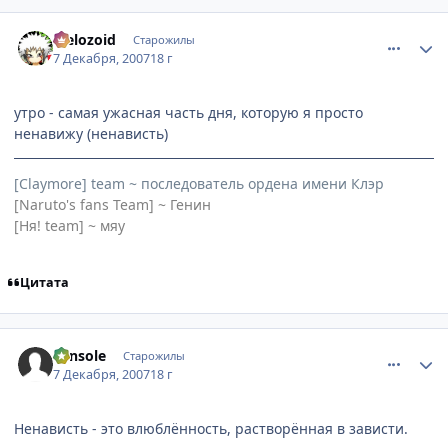
comment_1924889
Статистика автора
Melozoid
Старожилы
7 Декабря, 2007
18 г
утро - самая ужасная часть дня, которую я просто
ненавижу (ненависть)
[Claymore] team ~ последователь ордена имени Клэр
[Naruto's fans Team] ~ Генин
[Ня! team] ~ мяу
Цитата
comment_1925001
Статистика автора
console
Старожилы
7 Декабря, 2007
18 г
Ненависть - это влюблённость, растворённая в зависти.