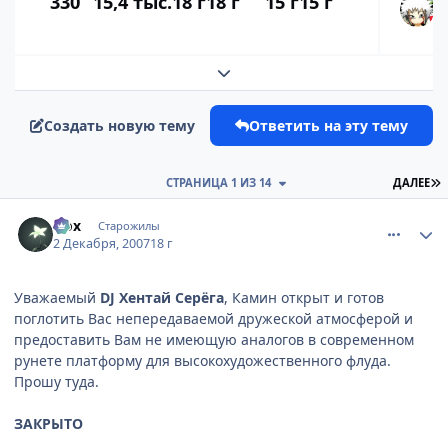
330
15,4 тыс.
18 г
18 г
15 г
15 г
Развернуть обзор темы
Создать новую тему
Ответить на эту тему
П
СТРАНИЦА 1 ИЗ 14
ДАЛЕЕ
comment_1921235
Статистика автора
Nox
Старожилы
2 Декабря, 2007
18 г
Уважаемый
DJ Хентай Серёга
, Камин открыт и готов
поглотить Вас непередаваемой дружеской атмосферой и
предоставить Вам не имеющую аналогов в современном
рунете платформу для высокохудожественного флуда.
Прошу туда.
ЗАКРЫТО