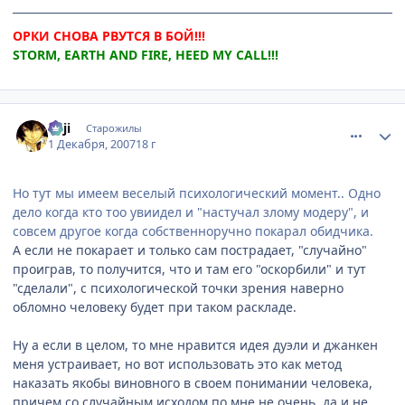
ОРКИ СНОВА РВУТСЯ В БОЙ!!!
STORM, EARTH AND FIRE, HEED MY CALL!!!
comment_1920548
Статистика автора
euji
Старожилы
1 Декабря, 2007
18 г
Но тут мы имеем веселый психологический момент.. Одно
дело когда кто тоо увиидел и "настучал злому модеру", и
совсем другое когда собственноручно покарал обидчика.
А если не покарает и только сам пострадает, "случайно"
проиграв, то получится, что и там его "оскорбили" и тут
"сделали", с психологической точки зрения наверно
обломно человеку будет при таком раскладе.
Ну а если в целом, то мне нравится идея дуэли и джанкен
меня устраивает, но вот использовать это как метод
наказать якобы виновного в своем понимании человека,
причем со случайным исходом по мне не очень, да и не