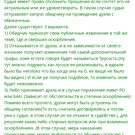
Судья имеет право отклонить прошение если сочтет его не
актуальным или же удовлетворить. В таком случае судья
отправляет запрос обидчику на проведение дуэли с
обиженным.
Далее существуют 3 варианта:
1) Обидчик приносит свои публичные извинения в той же
теме, где и свершил оскорбление.
2) Отказывается от дуэли, и в не зависимости от своего
желание получает изменения той самой дополнительной
графы, коия кстати говоря будет называться Трусость.(Ну
тут можно подумать как лучше ее реализовать, в идеале
было бы неплохо что бы когда она на 0, ее ваще не было
бы видно.) И если уж получил подобное, то изменить оное
будет невозможно.
3) Либо принимает дуэль и в случае поражения ловит РО
или БАН. (Зависит от обстоятельств и степени оскорбления)
Помимо всего прочего, дуэли могут быть устроены по
общему согласию(То есть сначала договорились а потом
уже к судье, в этом случае он не откажет в судействе.), для
решения каких либо спорных вопросов или при взаимных
оскорблениях. (В этом случае, мера наказания
проигравшему может выбираться по общему согласию.)