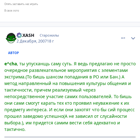
Опять заставить нас играть
В свое лото
comment_1921152
Статистика автора
RAXASH
Старожилы
2 Декабря, 2007
18 г
АВТОР
e^cha
, ты упусканщь саму суть. Я ведь предлагаю не просто
очередное развлекательное мероприятия с элементами
экстрима.(То бишь шансом попадания в РО или Бан.) А
метод направленный на повышения культуры общения и
тактичности, причем реализуемый через
непосредственное участие самих пользователей. То бишь
они сами смогут карать тех кто проявил неуважение к их
предмету интереса. И если они захотят что бы сий процесс
прошел заведомо успешно(А не зависил от слусайности
выбора.), им придется самим вести себя адекватно и
тактично.