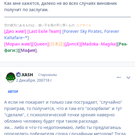
Как мне кажется, далеко не во всех случаях виновник
получит по заслугам.
空の彼方にあるものは…
迷い子を母の手に導くもの:
エグザイル
[Дио жив!] [Last Exile Team]
[Forever Sky Pirates, Forever
Kaltafare~*]
[Моран жив!][Queen]
[日本語]
[ДнпсК][Madoka
Magika]
[Реа-
☆
фаги:)]
[Мафия]
.
comment_1921062
Статистика автора
RAXASH
Старожилы
2 Декабря, 2007
18 г
АВТОР
А если не покарает и только сам пострадает, "случайно"
проиграв, то получится, что и там его "оскорбили" и тут
"сделали", с психологической точки зрения наверно
обломно человеку будет при таком раскладе.
эм... либо я что-то недопонимаю, либо ты предлагаешь
определять победителя спора случайным методом? Тогда,