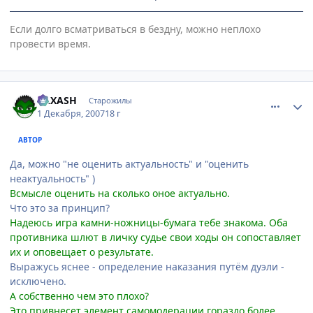
Если долго всматриваться в бездну, можно неплохо
провести время.
comment_1920430
Статистика автора
RAXASH
Старожилы
1 Декабря, 2007
18 г
АВТОР
Да, можно "не оценить актуальность" и "оценить
неактуальность" )
Всмысле оценить на сколько оное актуально.
Что это за принцип?
Надеюсь игра камни-ножницы-бумага тебе знакома. Оба
противника шлют в личку судье свои ходы он сопоставляет
их и оповещает о результате.
Выражусь яснее - определение наказания путём дуэли -
исключено.
А собственно чем это плохо?
Это привнесет элемент самомодерации гораздо более