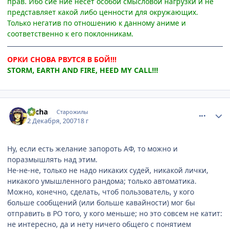
прав. Ибо сие ние несет особой смысловой нагрузки и не
представляет какой либо ценности для окружающих.
Только негатив по отношению к данному аниме и
соответственно к его поклонникам.
ОРКИ СНОВА РВУТСЯ В БОЙ!!!
STORM, EARTH AND FIRE, HEED MY CALL!!!
comment_1921090
Статистика автора
e^cha
Старожилы
2 Декабря, 2007
18 г
Ну, если есть желание запороть АФ, то можно и
поразмышлять над этим.
Не-не-не, только не надо никаких судей, никакой лички,
никакого умышленного рандома; только автоматика.
Можно, конечно, сделать, чтоб пользователь, у кого
больше сообщений (или больше кавайности) мог бы
отправить в РО того, у кого меньше; но это совсем не катит:
не интересно, да и нету ничего общего с понятием