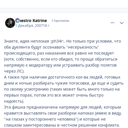
comment_1920769
Статистика автора
Maestro Katrine
Старожилы
1 Декабря, 2007
18 г
Знаете, идея неплохая :ph34r:. Но только при условии, что
оба дуелянта будут осознавать "несерьезность"
происходящего, раз наказания все равно не последует
(хотя, собственно, если кто обидел, то проще обратиться
напрямую к модератору или устраивать разбор полетов
через ЛС).
А также при наличии достаточного кол-ва людей, готовых
днем и ночью разбирать чужие потасовки, да еще и судить
по
своему
усмотрению (таких может быть много только на
первых порах, потом это все может очень быстро
надоесть).
Эта фишка предназначена напрямую для людей, которым
нравится выставлять свои разборки напоказ (имею в виду,
"на глазах у постороннего человека") и которые не
слишком заинтересованы в честном решении конфликта.