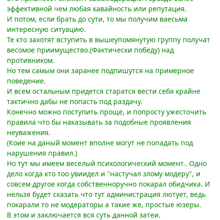
эффективной чем любая кавайность или репутация.
И потом, если брать до сути, то мы получим ваесьма
интересную ситуацию.
Те кто захотят вступить в вышеупомянутую группу получат
весомое приимущество.(Фактически победу) над
противником.
Но тем самым они заранее подпишутся на примерное
поведение.
И всем остальным придется старатся вести себя крайне
тактично дабы не попасть под раздачу.
Конечно можно поступить проще, и попросту ужесточить
правила что бы наказывать за подобные проявления
неуважения.
(Коие на даный момент вполне могут не попадать под
нарушения правил.)
Но тут мы имеем веселый психологический момент.. Одно
дело когда кто тоо увиидел и "настучал злому модеру", и
совсем другое когда собственноручно покарал обидчика. И
нельзя будет сказать что тут администрация лютует, ведь
покарали то не модераторы а такие же, простые юзеры.
В этом и заключается вся суть данной затеи.