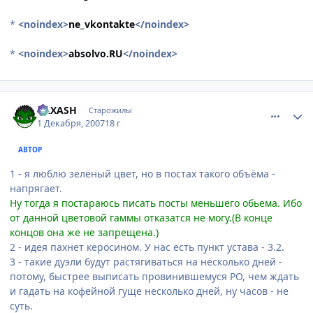
*
<noindex>
ne_vkontakte
</noindex>
*
<noindex>
absolvo.RU
</noindex>
comment_1920076
Статистика автора
RAXASH
Старожилы
1 Декабря, 2007
18 г
АВТОР
1 - я люблю зелёный цвет, но в постах такого объёма -
напрягает.
Ну тогда я постараюсь писать посты меньшего обьема. Ибо
от данной цветовой гаммы отказатся не могу.(В конце
концов она же не запрещена.)
2 - идея пахнет керосином. У нас есть пункт устава - 3.2.
3 - такие дуэли будут растягиваться на несколько дней -
потому, быстрее выписать провинившемуся РО, чем ждать
и гадать на кофейной гуще несколько дней, ну часов - не
суть.