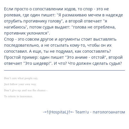
Если просто о сопоставлении ходов, то спор - это не
ролевая, где один пишет: "Я размахиваю мечем в надежде
отрубить противнику голову", а второй отвечает "я
нагибаюсь", потом судья выдает: "голова не отреблена,
противник уклонился".
Спор - это совсем другое и аргументы стоит выставлять
последовательно, а не отсылать кому-то, чтобы он их
сопоставил. А еще, ты не подумал, как сопоставлять?
Простой пример: один пишет "Это аниме - отстой", второй
отвечает "Это шедевр!". И что? Что должен сделать судья?
Don't care what people say,
Just follow your own way.
Don't give up and use the chance -
To return to innocence.
-=†{HospitaL}†=- Team'u - патологоанатом