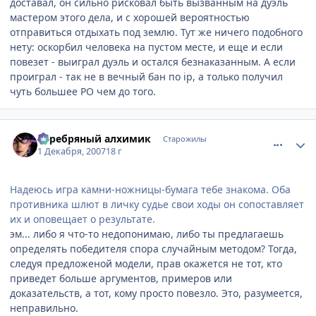
доставал, он сильно рисковал быть вызванным на дуэль
мастером этого дела, и с хорошей вероятностью
отправиться отдыхать под землю. Тут же ничего подобного
нету: оскорбил человека на пустом месте, и еще и если
повезет - выиграл дуэль и остался безнаказанным. А если
проиграл - так не в вечный бан по ip, а только получил
чуть большее РО чем до того.
comment_1920619
Статистика автора
Серебряный алхимик
Старожилы
1 Декабря, 2007
18 г
Надеюсь игра камни-ножницы-бумага тебе знакома. Оба
противника шлют в личку судье свои ходы он сопоставляет
их и оповещает о результате.
эм... либо я что-то недопонимаю, либо ты предлагаешь
определять победителя спора случайным методом? Тогда,
следуя предложеной модели, прав окажется не тот, кто
приведет больше аргументов, примеров или
доказательств, а тот, кому просто повезло. Это, разумеется,
неправильно.