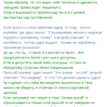
Таким образом, тот кто ведет себя тактично и адекватно
заведомо превосходит неадеквата.
Этим и выражается прревосходство в его уровне
мастерства над противником.
Если просто о сопоставлении ходов, то спор - это не
ролевая, где один пишет: "Я размахиваю мечем в надежде
отрубить противнику голову", а второй отвечает "я
нагибаюсь", потом судья выдает: "голова не отреблена,
противник уклонился".
Да не, что ты... У меня и в мыслях не было... Все
предполагается более простым и доступны.
Если и допустить какой либо отыгрыш, то тока по
обоюдному согласию обоих поединщиков.
Простой пример: один пишет "Это аниме - отстой", второй
отвечает "Это шедевр!". И что? Что должен сделать судья?
Ну я думаю что слова восхищения выложеные в тему
никого не обидять, в отличии от неконструктивной
критики.
Если например чел пишет в тему "Онимэ ацтой" и
ограничивается только этой фразой то он заведомо не