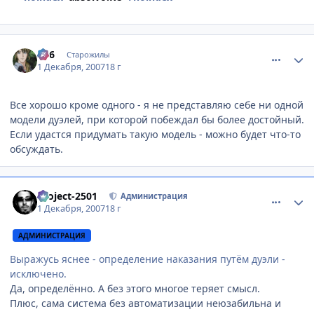
comment_1920092
Статистика автора
3d6
Старожилы
1 Декабря, 2007
18 г
Все хорошо кроме одного - я не представляю себе ни одной
модели дуэлей, при которой побеждал бы более достойный.
Если удастся придумать такую модель - можно будет что-то
обсуждать.
comment_1920173
Статистика автора
Project-2501
Администрация
1 Декабря, 2007
18 г
АДМИНИСТРАЦИЯ
Выражусь яснее - определение наказания путём дуэли -
исключено.
Да, определённо. А без этого многое теряет смысл.
Плюс, сама система без автоматизации неюзабильна и