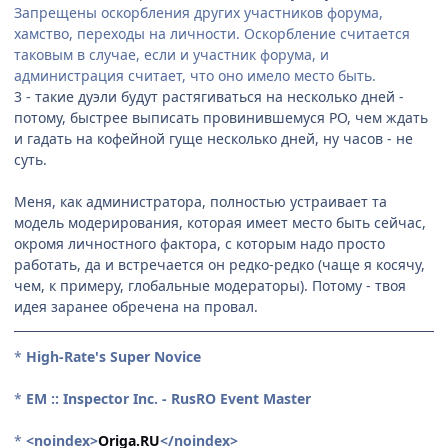
Запрещены оскорбления других участников форума,
хамство, переходы на личности. Оскорбление считается
таковым в случае, если и участник форума, и
администрация считает, что оно имело место быть.
3 - такие дуэли будут растягиваться на несколько дней -
потому, быстрее выписать провинившемуся РО, чем ждать
и гадать на кофейной гуще несколько дней, ну часов - не
суть.
Меня, как администратора, полностью устраивает та
модель модерирования, которая имеет место быть сейчас,
окромя личностного фактора, с которым надо просто
работать, да и встречается он редко-редко (чаще я косячу,
чем, к примеру, глобальные модераторы). Потому - твоя
идея заранее обречена на провал.
*
High-Rate's Super Novice
*
EM :: Inspector Inc. - RusRO Event Master
*
<noindex>
Origa.RU
</noindex>