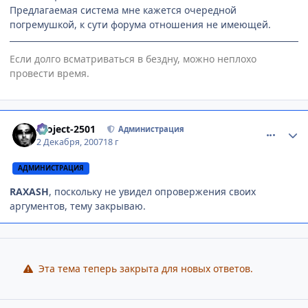
Предлагаемая система мне кажется очередной
погремушкой, к сути форума отношения не имеющей.
Если долго всматриваться в бездну, можно неплохо
провести время.
comment_1921448
Статистика автора
Project-2501
Администрация
2 Декабря, 2007
18 г
АДМИНИСТРАЦИЯ
RAXASH
, поскольку не увидел опровержения своих
аргументов, тему закрываю.
Эта тема теперь закрыта для новых ответов.