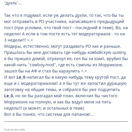
"дуэль"...
Так что я подумал: если уж делать дуэли, то так, что бы ты
мог отправить в РО участника, написавшего предыдущий
пост (при условии, что твой пост - последний в теме). Во, на
неделю! А если в том посте есть тег модераториала - то на
3 недели!!! >.<
Модеры, естественно, могут раздавать РО как и раньше.
Пришлось бы мне доставать где-нибудь ковбойскую шляпу,
я бы пришел домой, отряхнул ее, сел бы за комп, врубил бы
какой-нить "cowboy.mod", где есть сэмплы из Морриконе,
зашел бы на АФ и стал бы караулить >.<
И вот
Le_0
написал бы в какую-нибудь тему крутой пост, да
еще и с модераториалом!! а я бы тут же запостил дурацкую
заготовку на общие темы, и собрался бы уже подцепить
Le_0
, но он бы разгадал мой план, включил бы чистого
Морриконе на-полную, и как бы вздул меня на пять
недель!!! (а может, и остальных в теме)
Вот я бы понял, что система для папанов!...
О как же им слабо