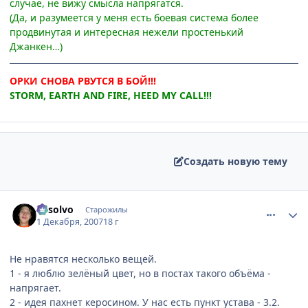
случае, не вижу смысла напрягатся.
(Да, и разумеется у меня есть боевая система более
продвинутая и интересная нежели простенький
Джанкен…)
ОРКИ СНОВА РВУТСЯ В БОЙ!!!
STORM, EARTH AND FIRE, HEED MY CALL!!!
Создать новую тему
comment_1920050
Статистика автора
absolvo
Старожилы
1 Декабря, 2007
18 г
Не нравятся несколько вещей.
1 - я люблю зелёный цвет, но в постах такого объёма -
напрягает.
2 - идея пахнет керосином. У нас есть пункт устава - 3.2.