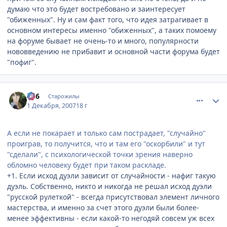
думаю что это будет востребовано и заинтересует
"обиженных". Ну и сам факт того, что идея затрагивает в
основном интересы именно "обиженных", а таких помоему
на форуме бывает не очень-то и много, популярности
нововведению не прибавит и основной части форума будет
"пофиг".
comment_1920553
Статистика автора
3d6
Старожилы
1 Декабря, 2007
18 г
А если не покарает и только сам пострадает, "случайно"
проиграв, то получится, что и там его "оскорбили" и тут
"сделали", с психологической точки зрения наверно
обломно человеку будет при таком раскладе.
+1. Если исход дуэли зависит от случайности - нафиг такую
дуэль. Собственно, никто и никогда не решал исход дуэли
"русской рулеткой" - всегда присутствовал элемент личного
мастерства, и именно за счет этого дуэли были более-
менее эффективны - если какой-то негодяй совсем уж всех