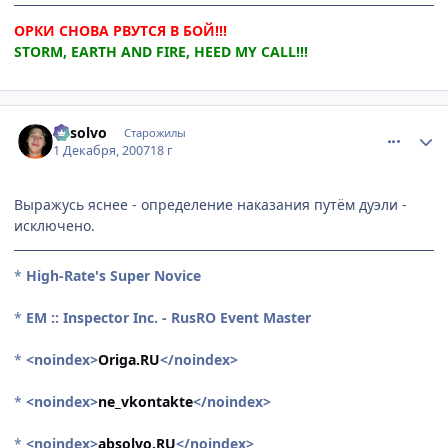
ОРКИ СНОВА РВУТСЯ В БОЙ!!!
STORM, EARTH AND FIRE, HEED MY CALL!!!
comment_1920082
Статистика автора
absolvo
Старожилы
1 Декабря, 2007
18 г
Выражусь яснее - определение наказания путём дуэли -
исключено.
*
High-Rate's Super Novice
*
EM :: Inspector Inc. - RusRO Event Master
*
<noindex>
Origa.RU
</noindex>
*
<noindex>
ne_vkontakte
</noindex>
*
<noindex>
absolvo.RU
</noindex>