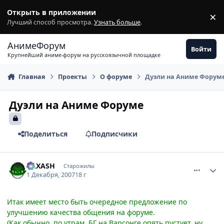
Перейти к содержимому
Открыть в приложении
×
З
Лучший способ просмотра.
Узнать больше
.
АнимеФорум
Войти
Крупнейший аниме-форум на русскоязычной площадке
Главная
Проекты
О форуме
Дуэли на Аниме Форум
Дуэли на Аниме Форуме
Поделиться
Подписчики
comment_1920041
Статистика автора
RAXASH
Старожилы
1 Декабря, 2007
18 г
Итак имеет место быть очередное предложение по
улучшению качества общения на форуме.
(Как обычно, по утрам, БГ на Варсонге опять пустует, ну