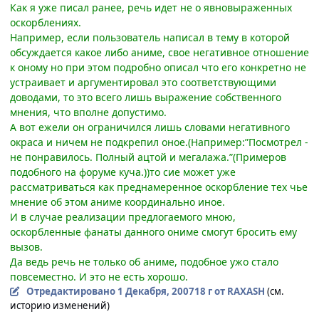
Как я уже писал ранее, речь идет не о явновыраженных
оскорблениях.
Например, если пользователь написал в тему в которой
обсуждается какое либо аниме, свое негативное отношение
к оному но при этом подробно описал что его конкретно не
устраивает и аргументировал это соответствующими
доводами, то это всего лишь выражение собственного
мнения, что вполне допустимо.
А вот ежели он ограничился лишь словами негативного
окраса и ничем не подкрепил оное.(Например:”Посмотрел -
не понравилось. Полный ацтой и мегалажа.”(Примеров
подобного на форуме куча.))то сие может уже
рассматриваться как преднамеренное оскорбление тех чье
мнение об этом аниме координально иное.
И в случае реализации предлогаемого мною,
оскорбленные фанаты данного ониме смогут бросить ему
вызов.
Да ведь речь не только об аниме, подобное ужо стало
повсеместно. И это не есть хорошо.
Отредактировано
1 Декабря, 2007
18 г
от RAXASH
(см.
историю изменений)