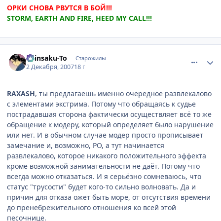
ОРКИ СНОВА РВУТСЯ В БОЙ!!!
STORM, EARTH AND FIRE, HEED MY CALL!!!
comment_1921238
Статистика автора
Shinsaku-To
Старожилы
2 Декабря, 2007
18 г
RAXASH
, ты предлагаешь именно очередное развлекалово
с элементами экстрима. Потому что обращаясь к судье
пострадавшая сторона фактически осуществляет всё то же
обращение к модеру, который определяет было нарушение
или нет. И в обычном случае модер просто прописывает
замечание и, возможно, РО, а тут начинается
развлекалово, которое никакого положительного эффекта
кроме возможной занимательности не даёт. Потому что
всегда можно отказаться. И я серьёзно сомневаюсь, что
статус "трусости" будет кого-то сильно волновать. Да и
причин для отказа ожет быть море, от отсутствия времени
до пренебрежительного отношения ко всей этой
песочнице.