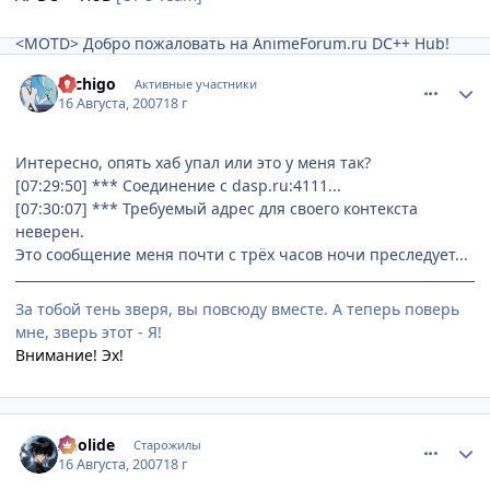
<MOTD> Добро пожаловать на AnimeForum.ru DC++ Hub!
comment_1832308
Статистика автора
........................
Hichigo
Активные участники
!!!
16 Августа, 2007
18 г
не могут
Незарегистрированные пользователи
отправлять сообщения в основной чат и скачивать файлы.
Интересно, опять хаб упал или это у меня так?
Надеемся на понимание
[07:29:50] *** Соединение с dasp.ru:4111...
Для регистрации в окно основного чата пишите +regme, или
[07:30:07] *** Требуемый адрес для своего контекста
пользуйтесь "меню хаба".
неверен.
На хабе НЕ СУЩЕСТВУЕТ автоматической регистрации!!!
Это сообщение меня почти с трёх часов ночи преследует...
!!!
Дождитесь, ответа оператора и следуйте его указаниям.
За тобой тень зверя, вы повсюду вместе. А теперь поверь
мне, зверь этот - Я!
Внимание!
Эх!
comment_1832309
Статистика автора
Aeolide
Старожилы
16 Августа, 2007
18 г