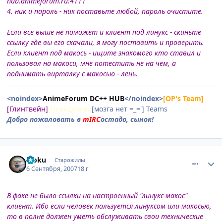
hub.animeforum.ru:4111
4. ник и пароль - ник поставьте любой, пароль очистите.
Если все выше не поможет и клиент под линукс - скиньте
ссылку где вы его скачали, я могу поставить и проверить.
Если клиент под макось - ищите знакомого кто ставил и
пользовал на макоси, мне потестить не на чем, а
поднимать вирталку с макосью - лень.
<noindex>
AnimeForum DC++ HUB
</noindex>
[OP's Team]
[Глинтвейн]
[Невидимки]
[мозга нет =_='] Teams
Добро пожаловать в
mIRC
остадо, сынок!
comment_1849219
Статистика автора
Moku
Старожилы
6 Сентября, 2007
18 г
В факе не было ссылки на настроенный "линукс-макос"
клиент. Ибо если человек пользуется линуксом или макосью,
то в полне должен уметь обслуживать свои технические