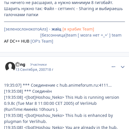
ты ничего не расшарил, а нужно минимум 8 гигобайт.
Шарить нужно так: Файл - сеттингс - Sharing и выбираешь
галочками папки
[зеленослонокотоАлз] -
жаiц
[я крабик Team]
[Невидимки]team
[безсонница]team [ мозга нет =_=' ] team
AF DC++ HUB
[OP's Team]
comment_1854284
Статистика автора
Kyng
Участники
13 Сентября, 2007
18 г
19:35:07] *** Соединение с hub.animeforum.ru:4111...
[19:35:08] *** Соединён
[19:35:08] <[bot]Hoshou_Neko> This Hub is running version
0.9.8c (Tue Mar 8 11:00:00 CET 2005) of VerliHub
(RunTime:4weeks 10hours ).
[19:35:08] <[bot]Hoshou_Neko> This hub is enhanced by
plugman for Verlihub.
[19:35:08] <[bot]Hoshou_Neko> You are already in the hub.