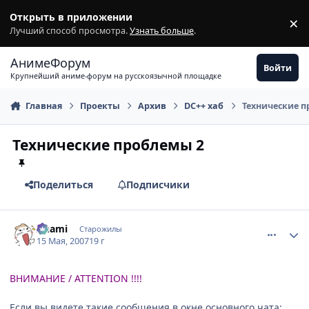
Перейти к содержимому
Открыть в приложении
×
З
Лучший способ просмотра.
Узнать больше
.
АнимеФорум
Войти
Крупнейший аниме-форум на русскоязычной площадке
Главная
Проекты
Архив
DC++ хаб
Технические п
Технические проблемы 2
Поделиться
Подписчики
comment_1754335
Статистика автора
Anami
Старожилы
15 Мая, 2007
19 г
ВНИМАНИЕ / ATTENTION !!!!
Если вы видете такие сообщения в окне основного чата: