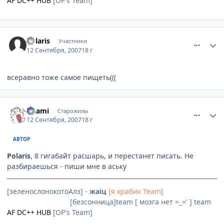
AF DC++ HUB
[OP's Team]
comment_1853430
Статистика автора
Polaris
Участники
12 Сентября, 2007
18 г
всеравно тоже самое пищеть(((
comment_1853435
Статистика автора
Anami
Старожилы
12 Сентября, 2007
18 г
АВТОР
Polaris
, 8 гигабайт расшарь, и перестанет писать. Не
разбираешься - пиши мне в аську
[зеленослонокотоАлз] -
жаiц
[я крабик Team]
[Невидимки]team
[безсонница]team [ мозга нет =_=' ] team
AF DC++ HUB
[OP's Team]