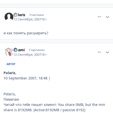
comment_1853440
Статистика автора
Polaris
Участники
12 Сентября, 2007
18 г
и как понять расширить?
comment_1853444
Статистика автора
Anami
Старожилы
12 Сентября, 2007
18 г
АВТОР
Polaris
,
10 September 2007, 18:48 |
Polaris,
Памагаю
Читай что тебе пишет клиент: You share 0MB, but the min
share is 8192MB. (Active:8192MB / passive 8192)