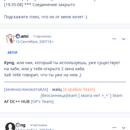
[19:35:08] *** Соединение закрыто
Подскажите плиз, что он от меня хочет :)
comment_1854348
Статистика автора
Anami
Старожилы
13 Сентября, 2007
18 г
АВТОР
Kyng
, или ник, который ты используешь, уже существует
на хабе, или у тебя открыто 2 окна хаба.
Хаб тебе говорит, что ты уже на нем ,)
[зеленослонокотоАлз] -
жаiц
[я крабик Team]
[Невидимки]team
[безсонница]team [ мозга нет =_=' ] team
AF DC++ HUB
[OP's Team]
comment_1854355
Статистика автора
Kyng
Участники