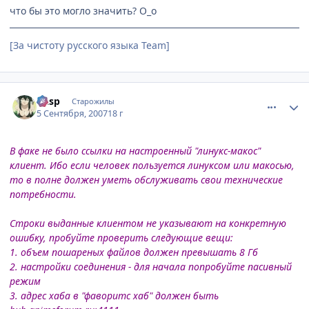
что бы это могло значить? О_о
[За чистоту русского языка Team]
comment_1848695
Статистика автора
Dasp
Старожилы
5 Сентября, 2007
18 г
В факе не было ссылки на настроенный "линукс-макос"
клиент. Ибо если человек пользуется линуксом или макосью,
то в полне должен уметь обслуживать свои технические
потребности.
Строки выданные клиентом не указывают на конкретную
ошибку, пробуйте проверить следующие вещи:
1. объем пошареных файлов должен превышать 8 Гб
2. настройки соединения - для начала попробуйте пасивный
режим
3. адрес хаба в "фаворитс хаб" должен быть