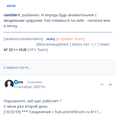
АВТОР
rambler1
, разбанен. И впредь будь внимательнее с
вводимыми цифрами. Как появишся на хабе - напиши мне
в личку.
[зеленослонокотоАлз] -
жаiц
[я крабик Team]
[Невидимки]team
[безсонница]team [ мозга нет =_=' ] team
AF DC++ HUB
[OP's Team]
2 недели спустя...
comment_1848422
Статистика автора
Sterx
Участники
5 Сентября, 2007
18 г
Подскажите, хаб щас работает ?
У меня уже второй день:
[18:33:59] *** Соединение с hub.animeforum.ru:4111...