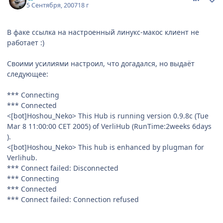
5 Сентября, 2007
18 г
В факе ссылка на настроенный линукс-макос клиент не
работает :)
Своими усилиями настроил, что догадался, но выдаёт
следующее:
*** Connecting
*** Connected
<[bot]Hoshou_Neko> This Hub is running version 0.9.8c (Tue
Mar 8 11:00:00 CET 2005) of VerliHub (RunTime:2weeks 6days
).
<[bot]Hoshou_Neko> This hub is enhanced by plugman for
Verlihub.
*** Connect failed: Disconnected
*** Connecting
*** Connected
*** Connect failed: Connection refused