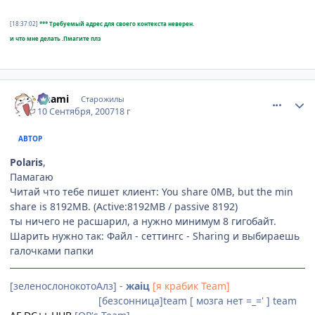
[18:37:02]
*** Требуемый адрес для своего контекста неверен.
и что мне делать .Пмагите плз
comment_1851965
Статистика автора
Anami
Старожилы
10 Сентября, 2007
18 г
АВТОР
Polaris
,
Памагаю
Читай что тебе пишет клиент: You share 0MB, but the min
share is 8192MB. (Active:8192MB / passive 8192)
ты ничего не расшарил, а нужно минимум 8 гигобайт.
Шарить нужно так: Файл - сеттингс - Sharing и выбираешь
галочками папки
[зеленослонокотоАлз] -
жаiц
[я крабик Team]
[Невидимки]team
[безсонница]team [ мозга нет =_=' ] team