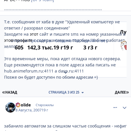
-------------------------------------------------------------------
Т.е. сообщения от хаба в духе "Удаленный компьютер не
ответил / разорвал соединение"
Луч
Заходите на
этот
сайт и пишите sms на номер указанный в
этом профиле
с содержанием на подобии "Хаб не работает,
Ответов
Просмотры
Создано
Последний ответ
хелпп"
605
142,3 тыс.
19 г
19 г
3 г
3 г
Это временные меры, пока идет отладка нового сервера.
Еще рекомендуется пока в поле адреса хаба писать не
hub.animeforum.ru:4111
а dasp.ru:4111
Развернуть обзор темы
Позже он будет доступен по обоим адресам =)
ПЕРВАЯ СТРАНИЦА
П
НАЗАД
СТРАНИЦА 3 ИЗ 25
ДАЛЕЕ
comment_1826532
Статистика автора
Aeolide
Старожилы
8 Августа, 2007
19 г
P.S.
Народ, я сумел подключиться, но я что единственный на
забанило автоматом за слишком частые сообщения - нефиг
хабе? ни одного ника нет или это тоже баг?