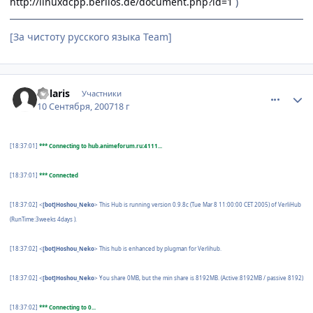
http://linuxdcpp.berlios.de/document.php?id=1
)
[За чистоту русского языка Team]
comment_1851951
Статистика автора
Polaris
Участники
10 Сентября, 2007
18 г
[18:37:01]
*** Connecting to hub.animeforum.ru:4111...
[18:37:01]
*** Connected
[18:37:02]
<
[bot]Hoshou_Neko
> This Hub is running version 0.9.8c (Tue Mar 8 11:00:00 CET 2005) of VerliHub
(RunTime:3weeks 4days ).
[18:37:02]
<
[bot]Hoshou_Neko
> This hub is enhanced by plugman for Verlihub.
[18:37:02]
<
[bot]Hoshou_Neko
> You share 0MB, but the min share is 8192MB. (Active:8192MB / passive 8192)
[18:37:02]
*** Connecting to 0...