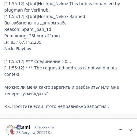
[11:55:12] <[bot]Hoshou_Neko> This hub is enhanced by
plugman for Verlihub.
[11:55:12] <[bot]Hoshou_Neko> Banned.
Вы забанены на данном хабе
Reason: Spam!_ban_1d
Remaining: 23hours 41min
IP: 83.167.112.235
Nick: Playboy
[11:55:12] *** Соединение с 0...
[11:55:12] *** The requested address is not valid in its
context.
Можно ли меня както зарегить и разбанить? Или мне
теперь сутки ждать?
P.S. Простите если чтото неправильно запостил..
comment_1842146
Статистика автора
Anami
Старожилы
28 Августа, 2007
18 г