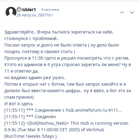
comment_1842036
Статистика автора
rambler1
Участники
28 Августа, 2007
18 г
Здравствуйте.. Вчера пытался зарегиться на хабе,
столкнулся с проблемой..
Послал запрос и долго не было ответа ( ну дело было
поздно, поэтому я свалил спать )
Проснулся в 11:30 гдето и решил посмотреть что с регом.
Ктото из админов в 6 утра спросил зарегить ли меня? Ну в
11 я ответил да,
но видимо админ уже ушел..
Потом я открыл чат с ботом, там был запрос какойто и я
должен был ввести какието цифры.. ну я ввёл, а бот это за
спам принял)
И вот я здесь
[11:55:11] *** Соединение с hub.animeforum.ru:4111...
[11:55:11] *** Соединён
[11:55:12] <[bot]Hoshou_Neko> This Hub is running version
0.9.8c (Tue Mar 8 11:00:00 CET 2005) of VerliHub
(RunTime:1weeks 5days ).