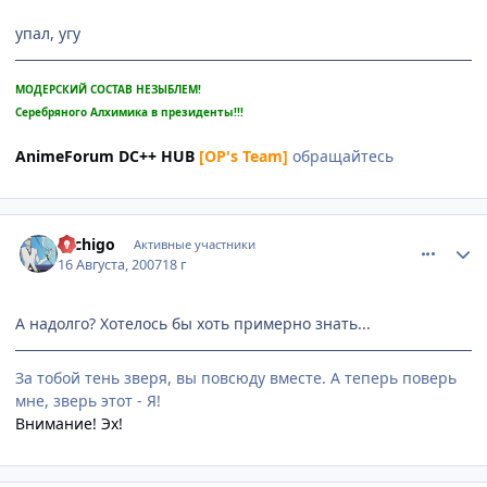
упал, угу
МОДЕРСКИЙ СОСТАВ НЕЗЫБЛЕМ!
Серебряного Алхимика в президенты!!!
AnimeForum DC++ HUB
[OP's Team]
обращайтесь
comment_1832311
Статистика автора
Hichigo
Активные участники
16 Августа, 2007
18 г
А надолго? Хотелось бы хоть примерно знать...
За тобой тень зверя, вы повсюду вместе. А теперь поверь
мне, зверь этот - Я!
Внимание!
Эх!