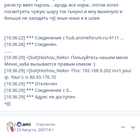
регистр ввел пароль ...вродь все норм...потом хотел
посмотреть чужую шару ток тыкунл и мну выкинуло и
больше не заходить =((( хнык-хнык я в шоке
[10:36:22] *** Соединение с hub.animeforum.ru:4111 ...
[10:36:26] *** Соединён.
......
[10:36:29] <[bot]Hoshou_Neko> Пользуйтесь нашим меню
Меню_хаба вызывается правым кликом :)
[10:36:29] <[bot]Hoshou_Neko> This: 192.168.9.202 ins't your
ip. Your's is 80.93.176.70
[10:36:29] *** Отключен
[10:36:29] *** Соединение с 0...
[10:36:29] *** Адрес не доступен
=(((
comment_1837663
Статистика автора
Anami
Старожилы
23 Августа, 2007
18 г