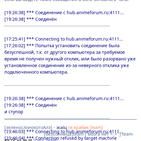
[19:26:38] *** Соединение с hub.animeforum.ru:4111...
[19:26:38] *** Соединён
-------------------------------------------------------------------
[17:25:41] *** Connecting to hub.animeforum.ru:4111...
[17:26:02] *** Попытка установить соединение была
безуспешной, т.к. от другого компьютера за требуемое
время не получен нужный отклик, или было разорвано уже
установленное соединение из-за неверного отклика уже
подключенного компьютера.
-------------------------------------------------------------------
[19:26:38] *** Соединение с hub.animeforum.ru:4111...
[19:26:38] *** Соединён
и ступор
-------------------------------------------------------------------
[зеленослонокотоАлз] -
жаiц
[я крабик Team]
[23:46:03] *** Connecting to hub.animeforum.ru:4111...
[Невидимки]team
[безсонница]team [ мозга нет =_=' ] team
[23:46:04] *** Connection refused by target machine
AF DC++ HUB
[OP's Team]