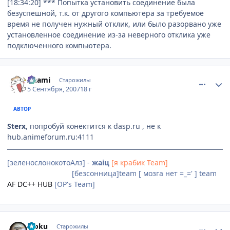
[18:34:20] *** Попытка установить соединение была
безуспешной, т.к. от другого компьютера за требуемое
время не получен нужный отклик, или было разорвано уже
установленное соединение из-за неверного отклика уже
подключенного компьютера.
comment_1848424
Статистика автора
Anami
Старожилы
5 Сентября, 2007
18 г
АВТОР
Sterx
, попробуй конектится к dasp.ru , не к
hub.animeforum.ru:4111
[зеленослонокотоАлз] -
жаiц
[я крабик Team]
[Невидимки]team
[безсонница]team [ мозга нет =_=' ] team
AF DC++ HUB
[OP's Team]
comment_1848690
Статистика автора
Moku
Старожилы