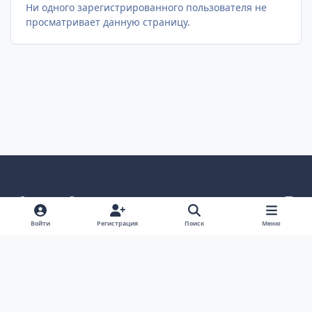
Ни одного зарегистрированного пользователя не
просматривает данную страницу.
Светлый режим
Темный режим
Как в системе
v
k
Язык
Политика конфиденциальности
Войти
Регистрация
Поиск
Меню
Связаться с нами
Cookies
project25
Powered by
Invision Community