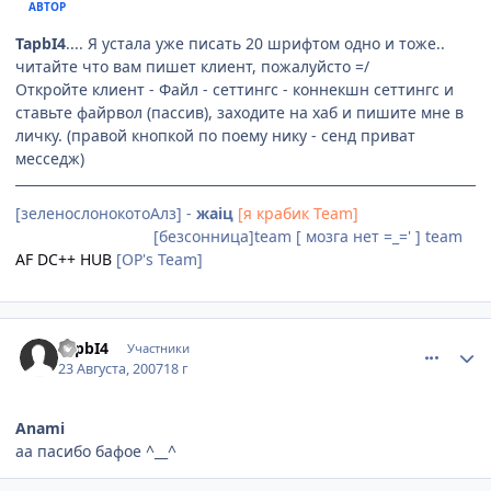
АВТОР
TapbI4
.... Я устала уже писать 20 шрифтом одно и тоже..
читайте что вам пишет клиент, пожалуйсто =/
Откройте клиент - Файл - сеттингс - коннекшн сеттингс и
ставьте файрвол (пассив), заходите на хаб и пишите мне в
личку. (правой кнопкой по поему нику - сенд приват
месседж)
[зеленослонокотоАлз] -
жаiц
[я крабик Team]
[Невидимки]team
[безсонница]team [ мозга нет =_=' ] team
AF DC++ HUB
[OP's Team]
comment_1837982
Статистика автора
TapbI4
Участники
23 Августа, 2007
18 г
Anami
аа паcибо бафое ^__^