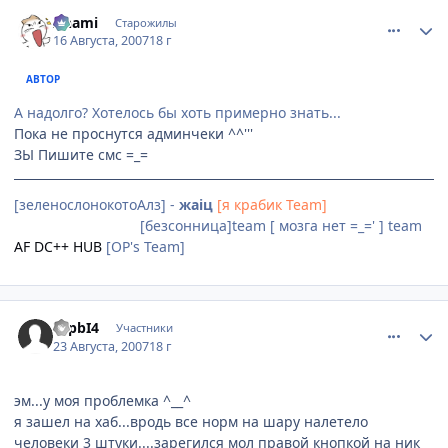
comment_1832338
Статистика автора
Anami
Старожилы
16 Августа, 2007
18 г
АВТОР
А надолго? Хотелось бы хоть примерно знать...
Пока не проснутся админчеки ^^'''
ЗЫ Пишите смс =_=
[зеленослонокотоАлз] -
жаiц
[я крабик Team]
[Невидимки]team
[безсонница]team [ мозга нет =_=' ] team
AF DC++ HUB
[OP's Team]
comment_1837549
Статистика автора
TapbI4
Участники
23 Августа, 2007
18 г
эм...у моя проблемка ^__^
я зашел на хаб...вродь все норм на шару налетело
человеки 3 штуки....зарегился мол правой кнопкой на ник