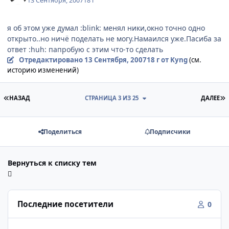
13 Сентября, 2007
18 г
я об этом уже думал :blink: менял ники,окно точно одно
открыто..но ничё поделать не могу.Намаился уже.Пасиба за
ответ :huh: папробую с этим что-то сделать
Отредактировано
13 Сентября, 2007
18 г
от Kyng
(см.
историю изменений)
ПЕРВАЯ СТРАНИЦА
П
НАЗАД
СТРАНИЦА 3 ИЗ 25
ДАЛЕЕ
Поделиться
Подписчики
Вернуться к списку тем
Последние посетители
0