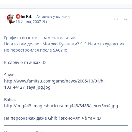
comment_1809947
Статистика автора
killerKit
Активные участники
16 Июля, 2007
19 г
Графика и сюжет - замечательные.
Но что там делает Мотоко Кусанаги? ^_^ Или это художник
не перестроился после SAC? :o
К слову о птичках :D
Saya:
http://www.famitsu.com/game/news/2005/10/01/h-
103_44127_saya.jpg.jpg
Balsa:
http://img443.imageshack.us/img443/3485/seirei5ox4.jpg
На персонажах даже Ghibli экономят, чё там :D