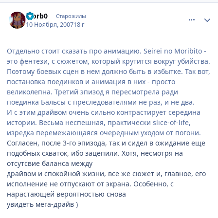
comment_1900047
Статистика автора
Morb0
Старожилы
10 Ноября, 2007
18 г
Отдельно стоит сказать про анимацию. Seirei no Moribito -
это фентези, с сюжетом, который крутится вокруг убийства.
Поэтому боевых сцен в нем должно быть в избытке. Так вот,
постановка поединков и анимация в них - просто
великолепна. Третий эпизод я пересмотрела ради
поединка Бальсы с преследователями не раз, и не два.
И с этим драйвом очень сильно контрастирует середина
истории. Весьма неспешная, практически slice-of-life,
изредка перемежающаяся очередным уходом от погони.
Согласен, после 3-го эпизода, так и сидел в ожидание еще
подобных схваток, ибо зацепили. Хотя, несмотря на
отсутсвие баланса между
драйвом и спокойной жизни, все же сюжет и, главное, его
исполнение не отпускают от экрана. Особенно, с
нарастающей вероятностью снова
увидеть мега-драйв )