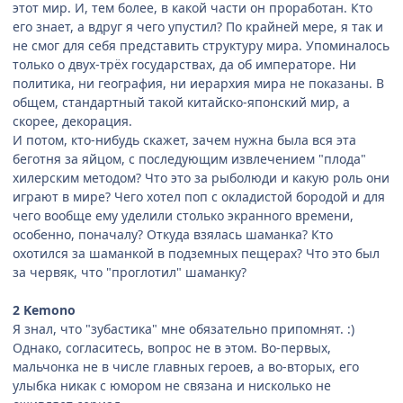
этот мир. И, тем более, в какой части он проработан. Кто
его знает, а вдруг я чего упустил? По крайней мере, я так и
не смог для себя представить структуру мира. Упоминалось
только о двух-трёх государствах, да об императоре. Ни
политика, ни география, ни иерархия мира не показаны. В
общем, стандартный такой китайско-японский мир, а
скорее, декорация.
И потом, кто-нибудь скажет, зачем нужна была вся эта
беготня за яйцом, с последующим извлечением "плода"
хилерским методом? Что это за рыболюди и какую роль они
играют в мире? Чего хотел поп с окладистой бородой и для
чего вообще ему уделили столько экранного времени,
особенно, поначалу? Откуда взялась шаманка? Кто
охотился за шаманкой в подземных пещерах? Что это был
за червяк, что "проглотил" шаманку?
2 Kemono
Я знал, что "зубастика" мне обязательно припомнят. :)
Однако, согласитесь, вопрос не в этом. Во-первых,
мальчонка не в числе главных героев, а во-вторых, его
улыбка никак с юмором не связана и нисколько не