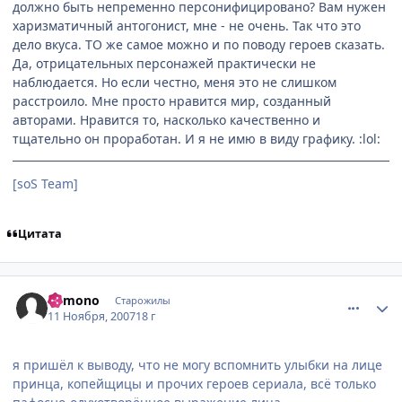
должно быть непременно персонифицировано? Вам нужен
харизматичный антогонист, мне - не очень. Так что это
дело вкуса. ТО же самое можно и по поводу героев сказать.
Да, отрицательных персонажей практически не
наблюдается. Но если честно, меня это не слишком
расстроило. Мне просто нравится мир, созданный
авторами. Нравится то, насколько качественно и
тщательно он проработан. И я не имю в виду графику. :lol:
[soS Team]
Цитата
comment_1900851
Статистика автора
kemono
Старожилы
11 Ноября, 2007
18 г
я пришёл к выводу, что не могу вспомнить улыбки на лице
принца, копейщицы и прочих героев сериала, всё только