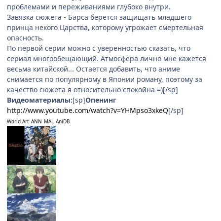
проблемами и переживаниями глубоко внутри.
Завязка сюжета - Барса берется защищать младшего
принца некого Царства, которому угрожает смертельная
опасность.
По первой серии можно с уверенностью сказать, что
сериал многообещающий. Атмосфера лично мне кажется
весьма китайской... Остается добавить, что аниме
снимается по популярному в Японии роману, поэтому за
качество сюжета я относительно спокойна =)[/sp]
Видеоматериалы:
[sp]
Опенинг
http://www.youtube.com/watch?v=YHMpso3xkeQ
[/sp]
World Art
ANN
MAL
AniDB