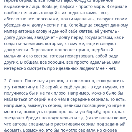
героев сериала, всё только пафосно-одухотворённое
выражение лица. Вообще, пафоса - просто море. В сериале
вообще нет живых людей с их недостатками, - все,
абсолютно все персонажи, почти идеальны, следуют своим
убеждениям, долгу чести и т.д. Копейщица следует данному
империатрице слову и данной себе клятве, её учитель -
долгу дружбы, звездочёт - долгу перед государством, как и
солдаты-наёмники, которые, к тому же, ещё и следуют
долгу чести. Персонажи попроще: принц, щербатый
мальчик и его сестра, готовы пожертвовать собой ради
других. В общем, все хороши, все просто идеальны. Вам
интересно смотреть про идеальных людей? Мне - нет.
2. Сюжет. Поначалу я решил, что возможно, если уложить
эту тягомотину в 12 серий, а ещё лучше - в один мувик, то
получилось бы и не так плохо. Например, можно было бы
избавиться от серий ни о чём в середине сериала. То есть,
например, выкинуть серию, целиком посвящённую игре в
монетки, выкинуть серию про вольную борьбу, про то, как
звездочёт бродит по подземелью и т.д. (такое впечатление,
что авторы специально растягивали сериал под заданный
формат). Возможно, это бы помогло сериалу, но скорее