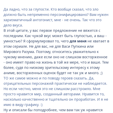
Да ладно, что за глупости. Кто вообще сказал, что зло
должно быть непременно персонифицировано? Вам нужен
харизматичный антогонист, мне - не очень. Так что это
дело вкуса.
В этой цитате, у вас первое предложение не вяжется с
последним. Как чужой вкус может быть глупостью, а ваш -
умностью? Я сформулировал то, чего
для меня
не хватает в
этом сериале. Не для вас, не для Васи Пупкина или
Мирового Разума. Поэтому, относитесь уважительно к
чужому мнению, даже если оно не слишком восторженное
- оно имеет право на жизнь в той же мере, что и ваше. Тем
более, судя по низкому зрительскому интересу к этому
аниме, восторженных оценок будет не так уж и много. ;)
ТО же самое можно и по поводу героев сказать. Да,
отрицательных персонажей практически не наблюдается.
Но если честно, меня это не слишком расстроило. Мне
просто нравится мир, созданный авторами. Нравится то,
насколько качественно и тщательно он проработан. И я не
имю в виду графику. :)
Ну и описали бы поподробнее, чем вам так уж нравится