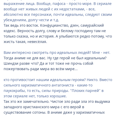
выражение лица. Вообще, пафоса - просто море. В сериале
вообще нет живых людей с их недостатками, - все,
абсолютно все персонажи, почти идеальны, следуют своим
убеждениям, долгу чести и т.д.
Так ведь это восток. Конфуцианство, дзен, самурайский
кодекс. Верность долгу, слову и белому господину там не
только сказка, но и история. А улыбаются редко потому, что
жисть такая, невесёлая.
Вам интересно смотреть про идеальных людей? Мне - нет.
Тогда аниме не для вас. Ну где герой не был идеальным?
Шиндзи разве что? Да и тот тоже не прочь собой
пожертвовать ради мира во всём мире...
кто противостоит нашим идеальным героям? Никто. Вместо
сильного харизматичного антагониста - какие-то
паукокрабы, то есть, силы природы. "Плохих парней" в
этом сериале нет, только хорошие.
Так это же замечательно. Чистое зло ради зла это выдумка
западного христианского мира с его верой в
существование сотоны. В аниме даже у харизматичных