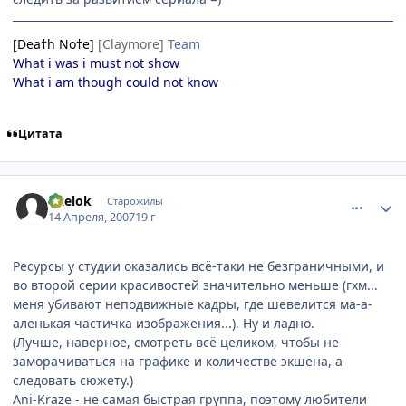
[Dea†h No†e]
[Claymore]
Team
What i was i must not show
What i am though could not know
Цитата
comment_1730044
Статистика автора
Uzelok
Старожилы
14 Апреля, 2007
19 г
Ресурсы у студии оказались всё-таки не безграничными, и
во второй серии красивостей значительно меньше (гхм...
меня убивают неподвижные кадры, где шевелится ма-а-
аленькая частичка изображения...). Ну и ладно.
(Лучше, наверное, смотреть всё целиком, чтобы не
заморачиваться на графике и количестве экшена, а
следовать сюжету.)
Ani-Kraze - не самая быстрая группа, поэтому любители