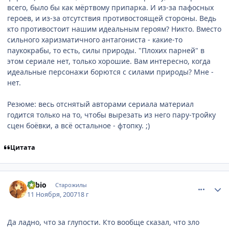
всего, было бы как мёртвому припарка. И из-за пафосных
героев, и из-за отсутствия противостоящей стороны. Ведь
кто противостоит нашим идеальным героям? Никто. Вместо
сильного харизматичного антагониста - какие-то
паукокрабы, то есть, силы природы. "Плохих парней" в
этом сериале нет, только хорошие. Вам интересно, когда
идеальные персонажи борются с силами природы? Мне -
нет.
Резюме: весь отснятый авторами сериала материал
годится только на то, чтобы вырезать из него пару-тройку
сцен боёвки, а всё остальное - фтопку. ;)
Цитата
comment_1900725
Статистика автора
Sabio
Старожилы
11 Ноября, 2007
18 г
Да ладно, что за глупости. Кто вообще сказал, что зло