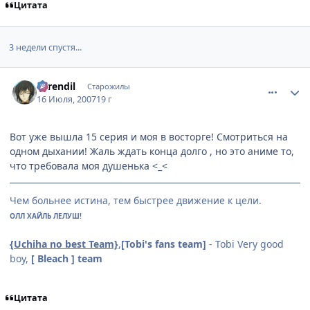
Цитата
3 недели спустя...
comment_1809892
Статистика автора
earendil
Старожилы
16 Июля, 2007
19 г
Вот уже вышла 15 серия и моя в восторге! Смотриться на
одном дыхании! Жаль ждать конца долго , но это аниме то,
что требовала моя душенька <_<
Чем больнее истина, тем быстрее движение к цели.
ОЛЛ ХАЙЛЬ ЛЕЛУШ!
{Uchiha no best Team}
,
[Tobi's fans team]
- Tobi Very good
boy,
[ Bleach ] team
Цитата