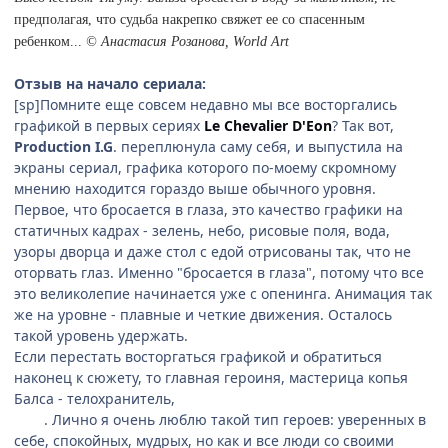
предполагая, что судьба накрепко свяжет ее со спасенным
ребенком...
© Анастасия Розанова, World Art
Отзыв на начало сериала:
[sp]Помните еще совсем недавно мы все восторгались
графикой в первых сериях
Le Chevalier D'Eon
? Так вот,
Production I.G
. переплюнула саму себя, и выпустила на
экраны сериал, графика которого по-моему скромному
мнению находится гораздо выше обычного уровня.
Первое, что бросается в глаза, это качество графики на
статичных кадрах - зелень, небо, рисовые поля, вода,
узоры дворца и даже стол с едой отрисованы так, что не
оторвать глаз. Именно "бросается в глаза", потому что все
это великолепие начинается уже с опенинга. Анимация так
же на уровне - плавные и четкие движения. Осталось
такой уровень удержать.
Если перестать восторгаться графикой и обратиться
наконец к сюжету, то главная героиня, мастерица копья
Балса - телохранитель,
искупающий таким образом свой
грех
. Лично я очень люблю такой тип героев: уверенных в
себе, спокойных, мудрых, но как и все люди со своими