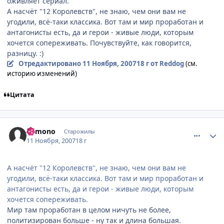
оживляет сериал.
А насчёт "12 Королевств", не знаю, чем они вам не
угодили, всё-таки классика. Вот там и мир проработан и
антагонисты есть, да и герои - живые люди, которым
хочется сопереживать. Почувствуйте, как говорится,
разницу. :)
Отредактировано
11 Ноября, 2007
18 г
от Reddog
(см.
историю изменений)
Цитата
comment_1900925
Статистика автора
kemono
Старожилы
11 Ноября, 2007
18 г
А насчёт "12 Королевств", не знаю, чем они вам не
угодили, всё-таки классика. Вот там и мир проработан и
антагонисты есть, да и герои - живые люди, которым
хочется сопереживать.
Мир там проработан в целом ничуть не более,
политизирован больше - ну так и длина большая.