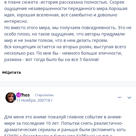
в плане сюжета -история рассказана полностью. Скорее
ощущение незавершенности переданного мира.Хорошая
идея, хорошая вселенная, все самобытно и довольно
интересно.
Но вместо этого мира, мы получаем повседневность. Это не
особо плохо, но такое ощущение, что авторы придумали
мир и не знали толком, что в нем делать героям.
Вся концепция остается на вторых ролях, выступая всего
несколько раз. По мне бы - немного больше эпичности,
размаха - вот тогда было бы на все 5 баллов!
Цитата
comment_1901228
Статистика автора
zafhos
Старожилы
11 Ноября, 2007
18 г
Для меня это аниме пожалуй главное событие в аниме-
мире за последние 10 лет. Попытки снять реалистично-
драматические сериалы и раньше были (вспомнить хоть
БОНЗУ с Раазефоном и Курау или Хайбанэ) но тут к