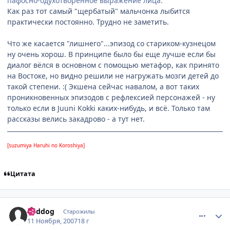
пафосно-одухотворённое выражение лица.
Как раз тот самый "щербатый" мальчонка лыбится
практически постоянно. Трудно не заметить.
Что же касается "лишнего"...эпизод со стариком-кузнецом
ну очень хорош. В принципе было бы еще лучше если бы
диалог вёлся в основном с помощью метафор, как принято
на Востоке, но видно решили не нагружать мозги детей до
такой степени. :( Экшена сейчас навалом, а вот таких
проникновенных эпизодов с рефлексией персонажей - ну
только если в Juuni Kokki каких-нибудь, и всё. Только там
рассказы велись закадрово - а тут нет.
[suzumiya Haruhi no Koroshiya]
Цитата
comment_1900916
Статистика автора
Reddog
Старожилы
11 Ноября, 2007
18 г