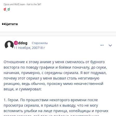
[
Spice and Wolf] team - Hail to the Tail!!
ಠ
_
ಠ
Цитата
comment_1900706
Статистика автора
Reddog
Старожилы
11 Ноября, 2007
18 г
Отношение к этому аниме у меня сменилось от бурного
восторга по поводу графики и боёвки поначалу, до скуки,
начиная, примерно, с середины сериала. Я вот подумал,
почему этот сериал у меня вызвал столь негативную
реакцию, ведь обычно, прохожу мимо некачественной
вещи, и суммировал:
1. Герои. По прошествии некоторого времени после
просмотра сериала, я пришёл к выводу, что не могу
вспомнить улыбки на лице принца, копейщицы и прочих