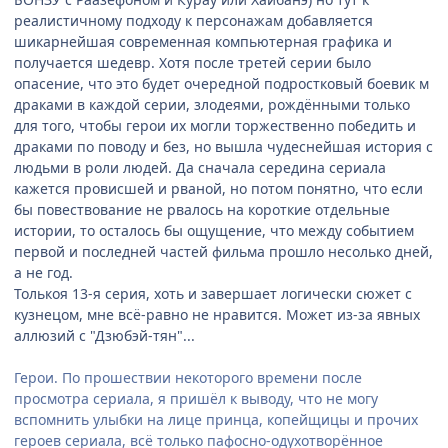
реалистичному подходу к персонажам добавляется
шикарнейшая современная компьютерная графика и
получается шедевр. Хотя после третей серии было
опасение, что это будет очередной подростковый боевик м
драками в каждой серии, злодеями, рождёнными только
для того, чтобы герои их могли торжественно победить и
драками по поводу и без, но вышла чудеснейшая история с
людьми в роли людей. Да сначала середина сериала
кажется провисшей и рваной, но потом понятно, что если
бы повествование не рвалось на короткие отдельные
истории, то осталось бы ощущение, что между событием
первой и последней частей фильма прошло несолько дней,
а не год.
Толькоя 13-я серия, хоть и завершает логически сюжет с
кузнецом, мне всё-равно не нравится. Может из-за явных
аллюзий с "Дзюбэй-тян"...
Герои. По прошествии некоторого времени после
просмотра сериала, я пришёл к выводу, что не могу
вспомнить улыбки на лице принца, копейщицы и прочих
героев сериала, всё только пафосно-одухотворённое