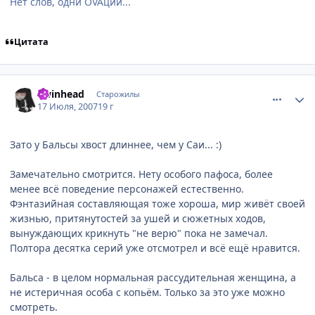
Нет слов, одни OVAции...
Цитата
comment_1810352
Статистика автора
Twinhead
Старожилы
17 Июля, 2007
19 г
Зато у Бальсы хвост длиннее, чем у Саи... :)
Замечательно смотрится. Нету особого пафоса, более
менее всё поведение персонажей естественно.
Фэнтазийная составляющая тоже хороша, мир живёт своей
жизнью, притянутостей за ушей и сюжетных ходов,
вынуждающих крикнуть "не верю" пока не замечал.
Полтора десятка серий уже отсмотрел и всё ещё нравится.
Бальса - в целом нормальная рассудительная женщина, а
не истеричная особа с копьём. Только за это уже можно
смотреть.