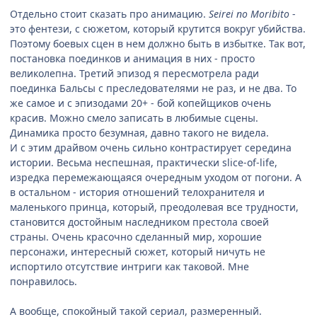
Отдельно стоит сказать про анимацию.
Seirei no Moribito
-
это фентези, с сюжетом, который крутится вокруг убийства.
Поэтому боевых сцен в нем должно быть в избытке. Так вот,
постановка поединков и анимация в них - просто
великолепна. Третий эпизод я пересмотрела ради
поединка Бальсы с преследователями не раз, и не два. То
же самое и с эпизодами 20+ - бой копейщиков очень
красив. Можно смело записать в любимые сцены.
Динамика просто безумная, давно такого не видела.
И с этим драйвом очень сильно контрастирует середина
истории. Весьма неспешная, практически slice-of-life,
изредка перемежающаяся очередным уходом от погони. А
в остальном - история отношений телохранителя и
маленького принца, который, преодолевая все трудности,
становится достойным наследником престола своей
страны. Очень красочно сделанный мир, хорошие
персонажи, интересный сюжет, который ничуть не
испортило отсутствие интриги как таковой. Мне
понравилось.
А вообще, спокойный такой сериал, размеренный.