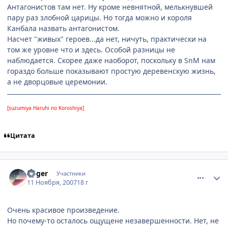
Антагонистов там нет. Ну кроме невнятной, мелькнувшей
пару раз злобной царицы. Но тогда можно и короля
Канбала назвать антагонистом.
Насчет "живых" героев...да нет, ничуть, практически на
том же уровне что и здесь. Особой разницы не
наблюдается. Скорее даже наоборот, поскольку в SnM нам
гораздо больше показывают простую деревенскую жизнь,
а не дворцовые церемонии.
[suzumiya Haruhi no Koroshiya]
Цитата
comment_1901164
Статистика автора
Voger
Участники
11 Ноября, 2007
18 г
Очень красивое произведение.
Но почему-то осталось ощущене незавершенности. Нет, не