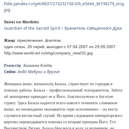
fotki.yandex.ru/get/6837/273232158.0/0_e5de6_3e738279_orig.
jpg
Seirei no Moribito
Guardian of the Sacred Spirit / Хранитель Священного Духа
Жанр
: приключения, фэнтези
один сезон, 26 серий, выходил с 07.04.2007 по 29.09.2007
http://www.world-art.ru/img/company_new/31.jpg
Режиссёр
:
Камияма Кэндзи
Сейю:
Андо Мабуки и другие
Женщина–воин, копьеносец Бальза, странствует по городам в
поисках работы. Бальза – профессиональный телохранитель. Забота
об экипировке приводит ее в Його, благополучную и богатую
страну. Здесь Бальза надеется всего-навсего починить сломанное
копье, но неожиданно оказывается «при исполнении» - на мосту
случается несчастный случай. Во время следования императорского
кортежа опрокидывается повозка со вторым принцем Його, Его
Высочеством Тягуму. Бальза бросается в воду за мальчиком, не