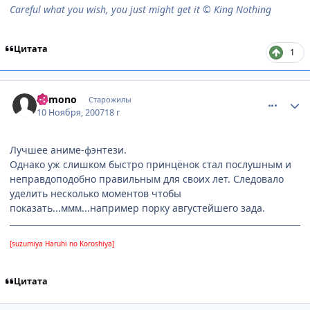
Careful what you wish, you just might get it © King Nothing
Цитата
1
comment_1899939
Статистика автора
kemono
Старожилы
10 Ноября, 2007
18 г
Лучшее аниме-фэнтези.
Однако уж слишком быстро принцёнок стал послушным и
неправдоподобно правильным для своих лет. Следовало
уделить несколько моментов чтобы
показать...ммм...например порку августейшего зада.
[suzumiya Haruhi no Koroshiya]
Цитата