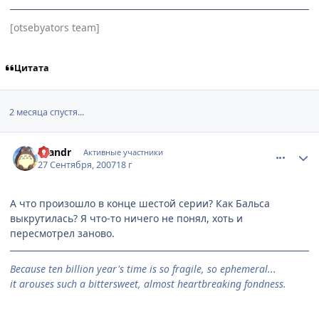
[otsebyators team]
Цитата
2 месяца спустя...
comment_1864980
Статистика автора
brandr
Активные участники
27 Сентября, 2007
18 г
А что произошло в конце шестой серии? Как Бальса
выкрутилась? Я что-то ничего не понял, хоть и
пересмотрел заново.
Because ten billion year's time is so fragile, so ephemeral...
it arouses such a bittersweet, almost heartbreaking fondness.