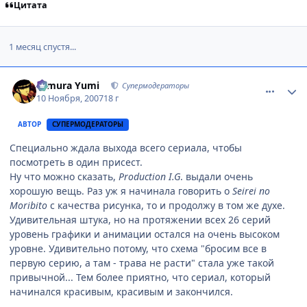
Цитата
1 месяц спустя...
comment_1899846
Статистика автора
Himura Yumi
Супермодераторы
10 Ноября, 2007
18 г
АВТОР
СУПЕРМОДЕРАТОРЫ
Специально ждала выхода всего сериала, чтобы
посмотреть в один присест.
Ну что можно сказать,
Production I.G
. выдали очень
хорошую вещь. Раз уж я начинала говорить о
Seirei no
Moribito
с качества рисунка, то и продолжу в том же духе.
Удивительная штука, но на протяжении всех 26 серий
уровень графики и анимации остался на очень высоком
уровне. Удивительно потому, что схема "бросим все в
первую серию, а там - трава не расти" стала уже такой
привычной... Тем более приятно, что сериал, который
начинался красивым, красивым и закончился.