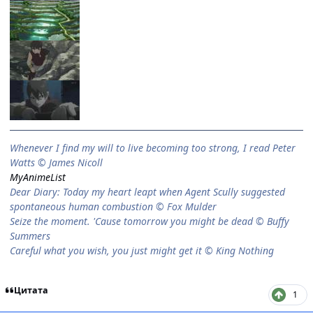
When­ever I find my will to live be­com­ing too strong, I read Peter
Watts © James Nicoll
MyAnimeList
Dear Diary: Today my heart leapt when Agent Scully suggested
spontaneous human combustion © Fox Mulder
Seize the moment. 'Cause tomorrow you might be dead © Buffy
Summers
Careful what you wish, you just might get it © King Nothing
Цитата
1