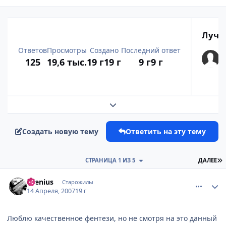
Лучш
Ответов
Просмотры
Создано
Последний ответ
125
19,6 тыс.
19 г
19 г
9 г
9 г
Развернуть обзор темы
Создать новую тему
Ответить на эту тему
П
СТРАНИЦА 1 ИЗ 5
ДАЛЕЕ
comment_1729683
Статистика автора
Silenius
Старожилы
14 Апреля, 2007
19 г
Люблю качественное фентези, но не смотря на это данный