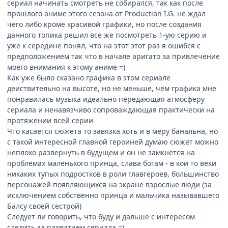
сериал начинать смотреть не собирался, так как после
прошлого аниме этого сезона от Production I.G. не ждал
чего либо кроме красивой графики, но после создания
данного топика решил все же посмотреть 1-ую серию и
уже к середине понял, что на этот этот раз я ошибся с
предположением так что в начале аригато за привлечение
моего внимания к этому аниме =)
Как уже было сказано графика в этом сериале
деиствительно на высоте, но не меньше, чем графика мне
понравилась музыка идеально передающая атмосферу
сериала и ненавязчиво сопроваждающая практически на
протяжении всей серии
Что касается сюжета то завязка хоть и в меру банальна, но
с такой интересной главной героиней думаю сюжет можно
неплохо развернуть в будущем и он не замкнется на
проблемах маленького принца, слава богам - в кои то веки
никаких тупых подростков в роли главгероев, большинство
персонажей появляющихся на экране взрослые люди (за
исключением собственно принца и мальчика называвшего
Балсу своей сестрой)
Следует ли говорить, что буду и дальше с интересом
следить за развитием сериала =)