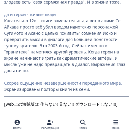
злодеев есть "своя сермяжная правда". И в жизни тоже.
да и герои - живые люди
Касательно 12к... книги замечательны, а вот в аниме Сё
Айкава просто всё убил вводом идиотских персонажей
Сугимото и Асано с целью "оживить" сомнения Йоко и
превратить мысли в диалоги для большей понятности
тупому зрителю. Это 2003-й год. Сейчас именно в
"хранителе" наметился другой уровень. Когда герои на
экране начинают играть как драматические актёры, и
мысль уже не надо превращать в диалог. Выражения глаз
достаточно.
Скорее ощущение незавершенности переданного мира.
Экранизированы полторы книги из семи.
[web上の海賊版は 作らない! 見ない!! ダウンロードしない!!!]
Цитата
Войти
Регистрация
Поиск
Меню