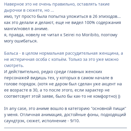
Наверное это не очень правильно, оставлять такие
дырочки в сюжете, но ...
имо, тут просто была попытка уложиться в 26 эпизодов...
как это делали и делают, еще не видел 100% содержания
манги/новел в аниме.
я, правда, новелу не читал к Seirei no Moribito, поэтому
могу ошибаться.
Бальса - в целом нормальная рассудительная женщина, а
не истеричная особа с копьём. Только за это уже можно
смотреть.
И действительно, редко среди главных женских
персонажей видишь тех, у которых в самом начале в
голове порядок. (хотя не даром был сделан уже акцент на
ее возрасте в 30, а то после этого, если характер не
соответсвует этой заяве, было бы как-то не комфортно) ))
In any case, это аниме вошло в категорию "основной пищи"
у меня. Отличная анимация, достойные фоны, подходящий
саундтрэк, сюжет, исполнение - 9/10.