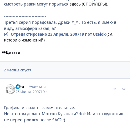
смотреть равки могут порыться
здесь (СПОЙЛЕРЫ)
.
-----------------------------
Третья серия порадовала. Драки *_* . То есть, я имею в
виду, атмосфера какая, а?
Отредактировано
23 Апреля, 2007
19 г
от Uzelok
(см.
историю изменений)
Цитата
2 месяца спустя...
comment_1791768
Статистика автора
Sata
Участники
25 Июня, 2007
19 г
Графика и сюжет - замечательные.
Но что там делает Мотоко Кусанаги? :lol: Или это художник
не перестроился после SAC? :)