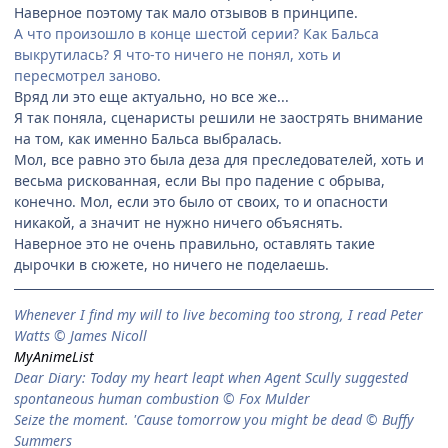
Наверное поэтому так мало отзывов в принципе.
А что произошло в конце шестой серии? Как Бальса
выкрутилась? Я что-то ничего не понял, хоть и
пересмотрел заново.
Вряд ли это еще актуально, но все же...
Я так поняла, сценаристы решили не заострять внимание
на том, как именно Бальса выбралась.
Мол, все равно это была деза для преследователей, хоть и
весьма рискованная, если Вы про падение с обрыва,
конечно. Мол, если это было от своих, то и опасности
никакой, а значит не нужно ничего объяснять.
Наверное это не очень правильно, оставлять такие
дырочки в сюжете, но ничего не поделаешь.
When­ever I find my will to live be­com­ing too strong, I read Peter
Watts © James Nicoll
MyAnimeList
Dear Diary: Today my heart leapt when Agent Scully suggested
spontaneous human combustion © Fox Mulder
Seize the moment. 'Cause tomorrow you might be dead © Buffy
Summers