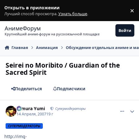
Перейти к содержимому
Открыть в приложении
×
З
Лучший способ просмотра.
Узнать больше
.
АнимеФорум
Войти
Крупнейший аниме-форум на русскоязычной площадке
Главная
Анимация
Обсуждение отдельных аниме и м
Seirei no Moribito / Guardian of the
Sacred Spirit
Поделиться
Подписчики
comment_1729585
Статистика автора
Himura Yumi
Супермодераторы
14 Апреля, 2007
19 г
СУПЕРМОДЕРАТОРЫ
http://img-