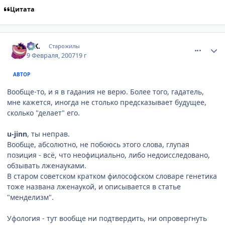
Цитата
comment_1673012
Статистика автора
G.K.
Старожилы
9 Февраля, 2007
19 г
АВТОР
Вообще-то, и я в гадания не верю. Более того, гадатель,
мне кажется, иногда не столько предсказывает будущее,
сколько "делает" его.
u-jinn
, ты неправ.
Вообще, абсолютно, не побоюсь этого слова, глупая
позиция - всё, что неофициально, либо недоисследовано,
обзывать лженауками.
В старом советском кратком философском словаре генетика
тоже названа лженаукой, и описывается в статье
"менделизм".
Уфология - тут вообще ни подтвердить, ни опровергнуть