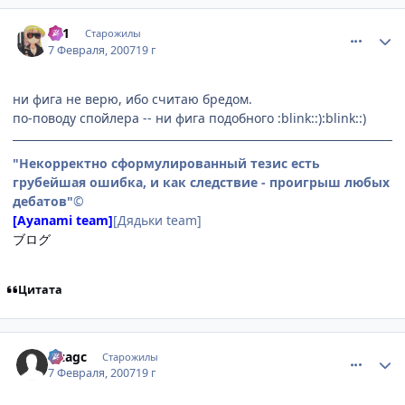
comment_1671421
Статистика автора
SF1
Старожилы
7 Февраля, 2007
19 г
ни фига не верю, ибо считаю бредом.
по-поводу спойлера -- ни фига подобного :blink::):blink::)
"Некорректно сформулированный тезис есть
грубейшая ошибка, и как следствие - проигрыш любых
дебатов"
©
[Ayanami team]
[Дядьки team]
ブログ
Цитата
comment_1671454
Статистика автора
Lizagc
Старожилы
7 Февраля, 2007
19 г