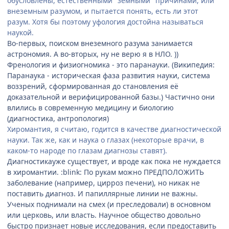
обусловлены, естественными "земными" причинами, или
внеземным разумом, и пытается понять, есть ли этот
разум. Хотя бы поэтому уфология достойна называться
наукой.
Во-первых, поиском внеземного разума занимается
астрономия. А во-вторых, ну не верю я в НЛО. ))
Френология и физиогномика - это паранауки. (Википедия:
Паранаука - историческая фаза развития науки, система
воззрений, сформированная до становления её
доказательной и верифицированной базы.) Частично они
влились в современную медицину и биологию
(диагностика, антропология)
Хиромантия, я считаю, годится в качестве диагностической
науки. Так же, как и наука о глазах (некоторые врачи, в
каком-то народе по глазам диагнозы ставят).
Диагностикауже существует, и вроде как пока не нуждается
в хиромантии. :blink: По рукам можно ПРЕДПОЛОЖИТЬ
заболевание (например, цирроз печени), но никак не
поставить диагноз. И папиллярные линии не важны.
Ученых поднимали на смех (и преследовали) в основном
или церковь, или власть. Научное общество довольно
быстро признает новые исследования, если предоставить