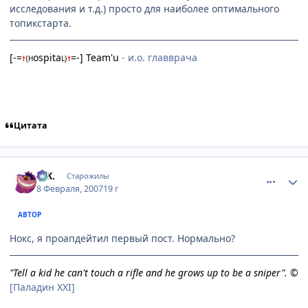
исследования и т.д.) просто для наиболее оптимального
топикстарта.
[-=
ospita
=-] Team'u
- и.о. главврача
†
{
H
L
}
†
Цитата
comment_1671640
Статистика автора
G.K.
Старожилы
8 Февраля, 2007
19 г
АВТОР
Нокс, я проапдейтил первый пост. Нормально?
"Tell a kid he can't touch a rifle and he grows up to be a sniper". ©
[Паладин XXI]