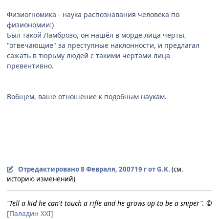
Физиогномика - наука распознавания человека по
физиономии:)
Был такой Ламброзо, он нашёл в морде лица черты,
"отвечающие" за преступные наклонности, и предлагал
сажать в тюрьму людей с такими чертами лица
превентивно.
Вобщем, ваше отношение к подобным наукам.
Отредактировано
8 Февраля, 2007
19 г
от G.K.
(см.
историю изменений)
"Tell a kid he can't touch a rifle and he grows up to be a sniper". ©
[Паладин XXI]