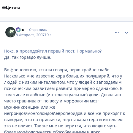
Цитата
comment_1671653
Статистика автора
Nox
Старожилы
8 Февраля, 2007
19 г
Нокс, я проапдейтил первый пост. Нормально?
Да, так гораздо лучше.
Во френологию, кстати говоря, верю крайне слабо.
Насколько мне известно кора больших полушарий, что у
людей с низким интеллектом, что у людей с запоздалым
психическим развитием развита примерно одинаково. В
том числе и лобные (интеллектуальные) доли. Довольно
часто сравнивают по весу и морфологии мозг
мужчин\женщин или же
негроидов\монголоидов\европеоидов и всё же приходят к
выводам, что на привычки, черты характера и интеллект
это не влияет. Так же мне не верится, что люди с чуть
более морфологически обособленными и ярко