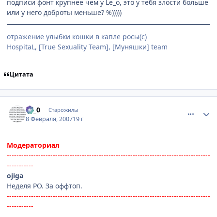
подписи фонт крупнее чем у Le_o, это у тебя злости больше
или у него доброты меньше? %)))))
отражение улыбки кошки в капле росы(с)
HospitaL, [True Sexuality Team], [Муняшки] team
Цитата
comment_1671792
Статистика автора
Le_0
Старожилы
8 Февраля, 2007
19 г
Модераториал
------------------------------------------------------------------------------------
-----------
ojiga
Неделя РО. За оффтоп.
------------------------------------------------------------------------------------
-----------