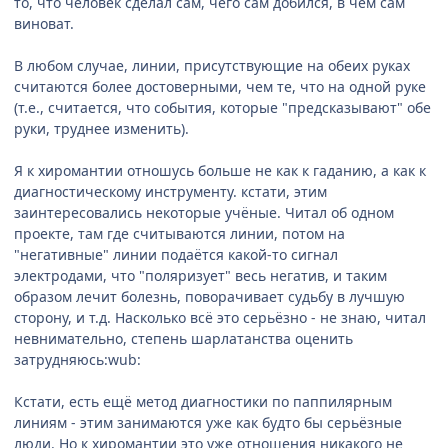
то, что человек сделал сам, чего сам добился, в чём сам
виноват.
В любом случае, линии, присутствующие на обеих руках
считаются более достоверными, чем те, что на одной руке
(т.е., считается, что события, которые "предсказывают" обе
руки, труднее изменить).
Я к хиромантии отношусь больше не как к гаданию, а как к
диагностическому инструменту. кстати, этим
заинтересовались некоторые учёные. Читал об одном
проекте, там где считываются линии, потом на
"негативные" линии подаётся какой-то сигнал
электродами, что "поляризует" весь негатив, и таким
образом лечит болезнь, поворачивает судьбу в лучшую
сторону, и т.д. Насколько всё это серьёзно - не знаю, читал
невнимательно, степень шарлатанства оценить
затрудняюсь:wub:
Кстати, есть ещё метод диагностики по паппилярным
линиям - этим занимаются уже как будто бы серьёзные
люди. Но к хиромантии это уже отношения никакого не