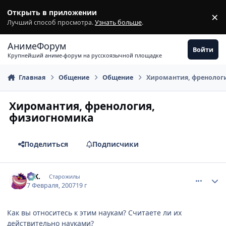
Перейти к содержимому
Открыть в приложении
×
З
Лучший способ просмотра.
Узнать больше
.
АнимеФорум
Войти
Крупнейший аниме-форум на русскоязычной площадке
Главная
Общение
Общение
Хиромантия, френолог
Хиромантия, френология,
физиогномика
Поделиться
Подписчики
comment_1671320
Статистика автора
G.K.
Старожилы
7 Февраля, 2007
19 г
Как вы относитесь к этим наукам? Считаете ли их
действительно науками?