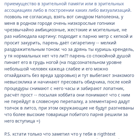
приемущество в зрительной памяти или в зрительных
ассоциациях либо в построении каких либо визуализаций.
позволь не согласицо, взять вот синдром Наполеона, у
меня в родном городе очень низкорослые гопники
чрезвычайно амбициозные, жестокие и мсительные, не
раз наблюдала картину: подходит к парню метр с кепкой и
просит закурить, парень даёт сигаретину -- мелкий
раздражительным тоном: чо за дрянь ты куришь крендель,
у тя нормальных нет что ли?? парень со спокойной душой
пинает его в грудь ногой (на подсознательном уровне
небольшой человек кажеца слабее и его можно
отхайдахать без вреда здоровью) и тут выбегают знакомого
невысоклика и начинают пресовать обидчика, после коей
процедуры снимают с него часы и забирают лопатник,
расчёт прост -- посылая хоббита они понимают что с ним
не перейдут в словесную перепалку, а элементарно дадут
толчок в литсо, при этом окружающие не будут разгневаны
что более высокие товарищи побитого парня решили за
него вступица =)
P.S. кстати только что заметил что у тебя в rigthtext