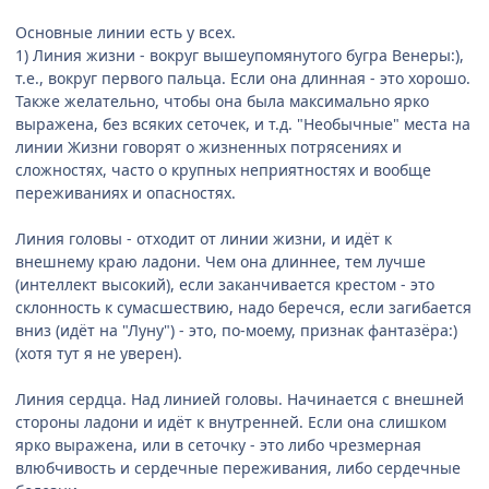
Основные линии есть у всех.
1) Линия жизни - вокруг вышеупомянутого бугра Венеры:),
т.е., вокруг первого пальца. Если она длинная - это хорошо.
Также желательно, чтобы она была максимально ярко
выражена, без всяких сеточек, и т.д. "Необычные" места на
линии Жизни говорят о жизненных потрясениях и
сложностях, часто о крупных неприятностях и вообще
переживаниях и опасностях.
Линия головы - отходит от линии жизни, и идёт к
внешнему краю ладони. Чем она длиннее, тем лучше
(интеллект высокий), если заканчивается крестом - это
склонность к сумасшествию, надо беречся, если загибается
вниз (идёт на "Луну") - это, по-моему, признак фантазёра:)
(хотя тут я не уверен).
Линия сердца. Над линией головы. Начинается с внешней
стороны ладони и идёт к внутренней. Если она слишком
ярко выражена, или в сеточку - это либо чрезмерная
влюбчивость и сердечные переживания, либо сердечные