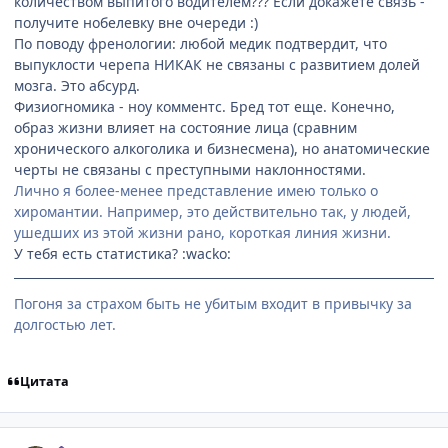
количеством выпитого водителем??? Если докажете связь -
получите нобелевку вне очереди :)
По поводу френологии: любой медик подтвердит, что
выпуклости черепа НИКАК не связаны с развитием долей
мозга. Это абсурд.
Физиогномика - ноу комментс. Бред тот еще. Конечно,
образ жизни влияет на состояние лица (сравним
хронического алкоголика и бизнесмена), но анатомические
черты не связаны с преступными наклонностями.
Лично я более-менее представление имею только о
хиромантии. Например, это действительно так, у людей,
ушедших из этой жизни рано, короткая линия жизни.
У тебя есть статистика? :wacko:
Погоня за страхом быть не убитым входит в привычку за
долгостью лет.
Цитата
comment_1672389
Статистика автора