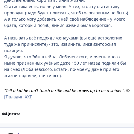
действительно короткая линия жизни.
Статистика есть, но не у меня. У тех, кто эту статистику
проводит (надо будет поискать, чтоб голословным не быть).
А я только могу добавить к ней своё наблюдение - у моего
брата, который погиб, линия жизни была короткая.
А называть всё подряд лженауками (вы ещё астрологию
туда же причислите) - это, извините, инквизиторская
позиция.
Я думаю, что Эйнштейна, Лобачевского, и очень много
ныне признанных учёных даже 150 лет назад подняли бы
на смех (ЛОбачевского, кстати, по-моему, даже при его
жизни подняли, почти все).
"Tell a kid he can't touch a rifle and he grows up to be a sniper". ©
[Паладин XXI]
Цитата
comment_1673360
Статистика автора