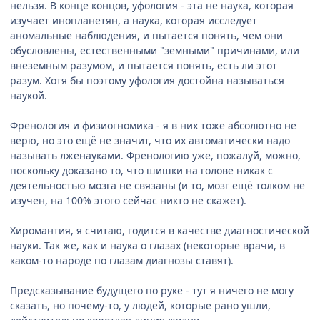
нельзя. В конце концов, уфология - эта не наука, которая
изучает инопланетян, а наука, которая исследует
аномальные наблюдения, и пытается понять, чем они
обусловлены, естественными "земными" причинами, или
внеземным разумом, и пытается понять, есть ли этот
разум. Хотя бы поэтому уфология достойна называться
наукой.
Френология и физиогномика - я в них тоже абсолютно не
верю, но это ещё не значит, что их автоматически надо
называть лженауками. Френологию уже, пожалуй, можно,
поскольку доказано то, что шишки на голове никак с
деятельностью мозга не связаны (и то, мозг ещё толком не
изучен, на 100% этого сейчас никто не скажет).
Хиромантия, я считаю, годится в качестве диагностической
науки. Так же, как и наука о глазах (некоторые врачи, в
каком-то народе по глазам диагнозы ставят).
Предсказывание будущего по руке - тут я ничего не могу
сказать, но почему-то, у людей, которые рано ушли,