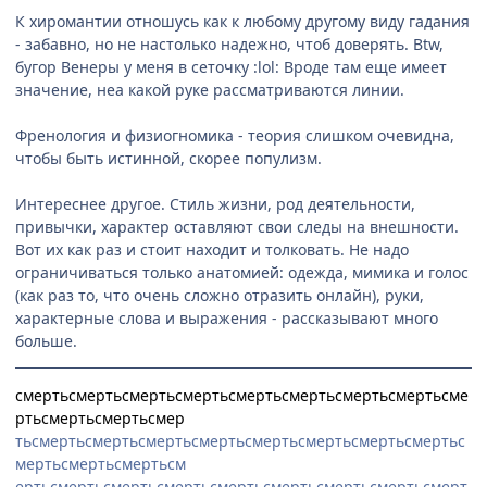
К хиромантии отношусь как к любому другому виду гадания
- забавно, но не настолько надежно, чтоб доверять. Btw,
бугор Венеры у меня в сеточку :lol: Вроде там еще имеет
значение, неа какой руке рассматриваются линии.
Френология и физиогномика - теория слишком очевидна,
чтобы быть истинной, скорее популизм.
Интереснее другое. Стиль жизни, род деятельности,
привычки, характер оставляют свои следы на внешности.
Вот их как раз и стоит находит и толковать. Не надо
ограничиваться только анатомией: одежда, мимика и голос
(как раз то, что очень сложно отразить онлайн), руки,
характерные слова и выражения - рассказывают много
больше.
смертьсмертьсмертьсмертьсмертьсмертьсмертьсмертьсме
ртьсмертьсмертьсмер
тьсмертьсмертьсмертьсмертьсмертьсмертьсмертьсмертьс
мертьсмертьсмертьсм
ертьсмертьсмертьсмертьсмертьсмертьсмертьсмертьсмерт