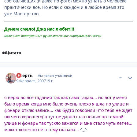
состовляющих (и даже по фото) можно узнать о человеке
практически все. Но если о каждом и в любое время это
уже Мастерство.
Дунем смело! Джа нас любит!!!
маленькие виртуальные ручки-маленькие виртуальные ножки
Цитата
comment_1673006
Статистика автора
Sмерть
Активные участники
9 Февраля, 2007
19 г
я верю во все гадания так как сама гадаю... но вот у меня
было время когда мне было очень плохо я шла по улице и
фонари отключались... как будто говорили что тебя не ждет
ни чего хорошего( а тут не давно шла ночью по темной
улице и фонарь так тускло зажегся и мне стало чуть легче...
может конечно не в тему сказала...
^_^