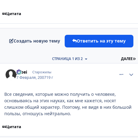
Цитата
Создать новую тему
Ответить на эту тему
П
СТРАНИЦА 1 ИЗ 2
ДАЛЕЕ
comment_1671362
Статистика автора
Jubei
Старожилы
7 Февраля, 2007
19 г
Все сведения, которые можно получить о человеке,
основываясь на этих науках, как мне кажется, носят
слишком общий характер. Поэтому, не видя в них большой
пользы, отношусь нейтрально.
Цитата