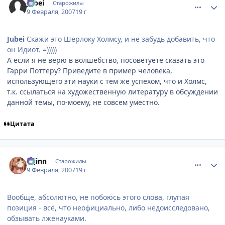
Jubei
Старожилы
9 Февраля, 2007
19 г
Jubei
Скажи это Шерлоку Холмсу, и не забудь добавить, что
он Идиот. =)))))
А если я не верю в волшебство, посоветуете сказать это
Гарри Поттеру? Приведите в пример человека,
использующего эти науки с тем же успехом, что и Холмс,
т.к. ссылаться на художественную литературу в обсуждении
данной темы, по-моему, не совсем уместно.
Цитата
comment_1673382
Статистика автора
u-jinn
Старожилы
9 Февраля, 2007
19 г
Вообще, абсолютно, не побоюсь этого слова, глупая
позиция - всё, что неофициально, либо недоисследовано,
обзывать лженауками.