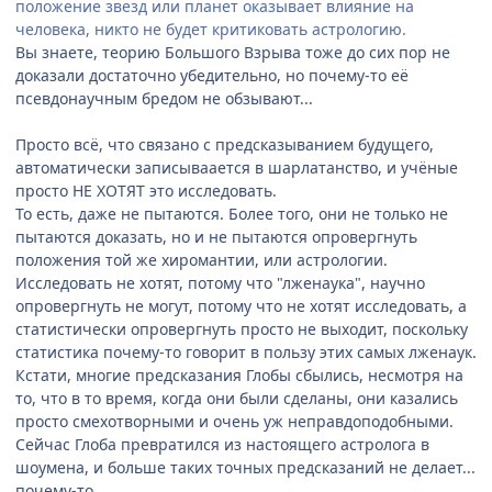
положение звезд или планет оказывает влияние на
человека, никто не будет критиковать астрологию.
Вы знаете, теорию Большого Взрыва тоже до сих пор не
доказали достаточно убедительно, но почему-то её
псевдонаучным бредом не обзывают...
Просто всё, что связано с предсказыванием будущего,
автоматически записываается в шарлатанство, и учёные
просто НЕ ХОТЯТ это исследовать.
То есть, даже не пытаются. Более того, они не только не
пытаются доказать, но и не пытаются опровергнуть
положения той же хиромантии, или астрологии.
Исследовать не хотят, потому что "лженаука", научно
опровергнуть не могут, потому что не хотят исследовать, а
статистически опровергнуть просто не выходит, поскольку
статистика почему-то говорит в пользу этих самых лженаук.
Кстати, многие предсказания Глобы сбылись, несмотря на
то, что в то время, когда они были сделаны, они казались
просто смехотворными и очень уж неправдоподобными.
Сейчас Глоба превратился из настоящего астролога в
шоумена, и больше таких точных предсказаний не делает...
почему-то.