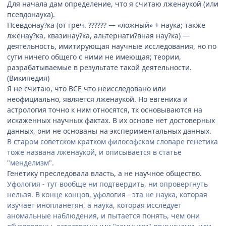
Для начала дам определение, что я считаю лженаукой (или
псевдонаука).
Псевдонау?ка (от греч. ?????? — «ложный» + наука; также
лженау?ка, квазинау?ка, альтернати?вная нау?ка) —
деятельность, имитирующая научные исследования, но по
сути ничего общего с ними не имеющая; теории,
разрабатываемые в результате такой деятельности.
(Википедия)
Я не считаю, что ВСЕ что неисследовано или
неофициально, является лженаукой. Но евгеника и
астрология точно к ним относятся, тк основываются на
искаженных научных фактах. В их основе нет достоверных
данных, они не основаны на экспериментальных данных.
В старом советском кратком философском словаре генетика
тоже названа лженаукой, и описывается в статье
"менделизм".
Генетику преследовала власть, а не научное общество.
Уфология - тут вообще ни подтвердить, ни опровергнуть
нельзя. В конце концов, уфология - эта не наука, которая
изучает инопланетян, а наука, которая исследует
аномальные наблюдения, и пытается понять, чем они