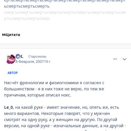
ьсмертьсмертьсмерть
смертьсмертьсмертьсмертьсмертьсмертьсмертьсмертьсме
ртьсмертьсмертьсмер
Цитата
comment_1672277
Статистика автора
G.K.
Старожилы
8 Февраля, 2007
19 г
АВТОР
Насчёт френологии и физиогномики я согласен с
большинством - я в них тоже не верю, по тем же
причинам, которые описал нокс.
Le_0
, на какой руке - имеет значение, но, опять же, есть
много вариантов. Некоторые говорят, что у мужчин
смотрят на одну руку, а у женщин на другую. По другой
версии, на одной руке - изначальные данные, а на другой -