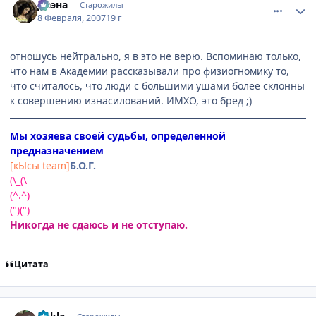
Даэна
Старожилы
8 Февраля, 2007
19 г
отношусь нейтрально, я в это не верю. Вспоминаю только,
что нам в Академии рассказывали про физиогномику то,
что считалось, что люди с большими ушами более склонны
к совершению изнасилований. ИМХО, это бред ;)
Мы хозяева своей судьбы, определенной
предназначением
[кЫсы team]
Б.О.Г.
(\_(\
(^.^)
(")(")
Никогда не сдаюсь и не отступаю.
Цитата
comment_1672972
Статистика автора