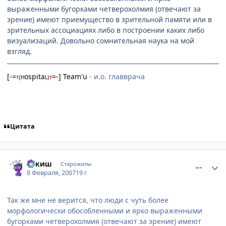
выраженными бугорками четверохолмия (отвечают за
зрение) имеют приемущество в зрительной памяти или в
зрительных ассоциациях либо в построении каких либо
визуализаций. Довольно сомнительная наука на мой
взгляд.
[-=
ospita
=-] Team'u
- и.о. главврача
†
{
H
L
}
†
Цитата
comment_1671706
Статистика автора
апкиш
Старожилы
8 Февраля, 2007
19 г
Так же мне не верится, что люди с чуть более
морфологически обособленными и ярко выраженными
бугорками четверохолмия (отвечают за зрение) имеют