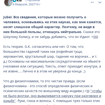
qukla
Старожилы
9 Февраля, 2007
19 г
Jubei: Все сведения, которые можно получить о
человеке, основываясь на этих науках, как мне кажется,
носят слишком общий характер. Поэтому, не видя в
них большой пользы, отношусь нейтрально.
Скажи это
Шерлоку Холмсу, и не забудь добавить, что он Идиот. =)))))
Есть теория. G.K. согласитесь или нет. О том, что
большинство гаданий таких как (кофейная гуща,
хиромантия, хрустальный шар, гадание на воронах... и т.
д.) Основаны на максимальном сосредоточении на обьекте
(человеке или ситуации). Тоесть, ответ приходит изнутри, а
не извне.... Лично я в этом не уверена до конца. ;)
Что до физиогномики, то это чистая правда. (если
физиогномика - это способ определения физических и
психических качеств по внешнему виду индиви.) =)))
"чтобы
не было внутри, оно вываливается наружу при разговоре и
ходьбе"
. Руки, глаза и волосы. С помощью трех только этих