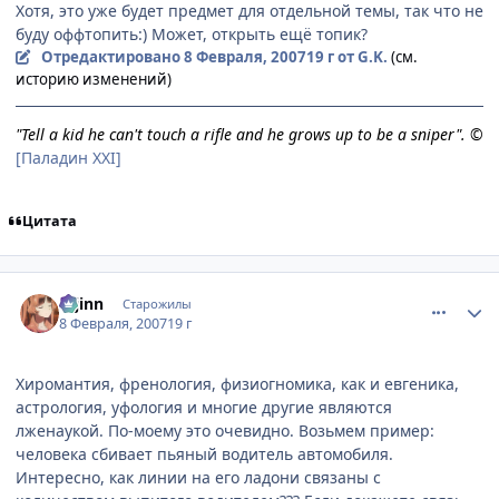
Хотя, это уже будет предмет для отдельной темы, так что не
буду оффтопить:) Может, открыть ещё топик?
Отредактировано
8 Февраля, 2007
19 г
от G.K.
(см.
историю изменений)
"Tell a kid he can't touch a rifle and he grows up to be a sniper". ©
[Паладин XXI]
Цитата
comment_1672360
Статистика автора
u-jinn
Старожилы
8 Февраля, 2007
19 г
Хиромантия, френология, физиогномика, как и евгеника,
астрология, уфология и многие другие являются
лженаукой. По-моему это очевидно. Возьмем пример:
человека сбивает пьяный водитель автомобиля.
Интересно, как линии на его ладони связаны с