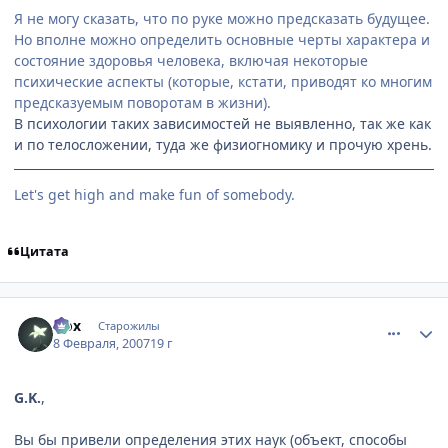
Я не могу сказать, что по руке можно предсказать будущее.
Но вполне можно определить основные черты характера и
состояние здоровья человека, включая некоторые
психические аспекты (которые, кстати, приводят ко многим
предсказуемым поворотам в жизни).
В психологии таких зависимостей не выявленно, так же как
и по телосложении, туда же физиогномику и прочую хрень.
Let's get high and make fun of somebody.
Цитата
comment_1671585
Статистика автора
Nox
Старожилы
8 Февраля, 2007
19 г
G.K.
,
Вы бы привели определения этих наук (объект, способы