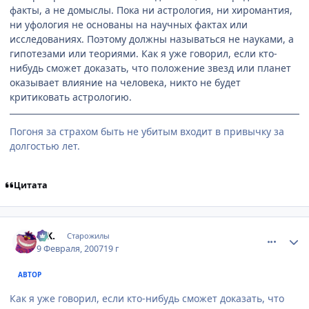
факты, а не домыслы. Пока ни астрология, ни хиромантия,
ни уфология не основаны на научных фактах или
исследованиях. Поэтому должны называться не науками, а
гипотезами или теориями. Как я уже говорил, если кто-
нибудь сможет доказать, что положение звезд или планет
оказывает влияние на человека, никто не будет
критиковать астрологию.
Погоня за страхом быть не убитым входит в привычку за
долгостью лет.
Цитата
comment_1673550
Статистика автора
G.K.
Старожилы
9 Февраля, 2007
19 г
АВТОР
Как я уже говорил, если кто-нибудь сможет доказать, что