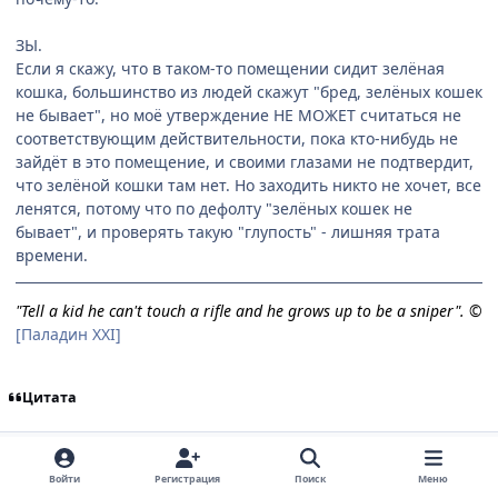
ЗЫ.
Если я скажу, что в таком-то помещении сидит зелёная
кошка, большинство из людей скажут "бред, зелёных кошек
не бывает", но моё утверждение НЕ МОЖЕТ считаться не
соответствующим действительности, пока кто-нибудь не
зайдёт в это помещение, и своими глазами не подтвердит,
что зелёной кошки там нет. Но заходить никто не хочет, все
ленятся, потому что по дефолту "зелёных кошек не
бывает", и проверять такую "глупость" - лишняя трата
времени.
"Tell a kid he can't touch a rifle and he grows up to be a sniper". ©
[Паладин XXI]
Цитата
comment_1673750
Статистика автора
u-jinn
Старожилы
Войти
Регистрация
Поиск
Меню