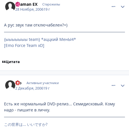
Shaman EX
Старожилы
28 Ноября, 2006
19 г
А рус звук там отключабелен?=)
{ыыыыыыы team} *аццкий МенЫ4*
[Emo Force Team xD]
Цитата
comment_1597101
Статистика автора
nio
Активные участники
2 Декабря, 2006
19 г
Есть же нормальный DVD-релиз... Семидисковый. Кому
надо - пишите в личку.
この世界は... いいですか?