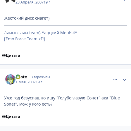
23 Апреля, 2007
19 г
Жестокий диск сиагет)
{ыыыыыыы team} *аццкий МенЫ4*
[Emo Force Team xD]
Цитата
comment_1742776
Статистика автора
Skate
Старожилы
1 Мая, 2007
19 г
Уже год безуспашно ищу "Голубоглазую Сонет" ака "Blue
Sonet", мож у кого есть?
Цитата