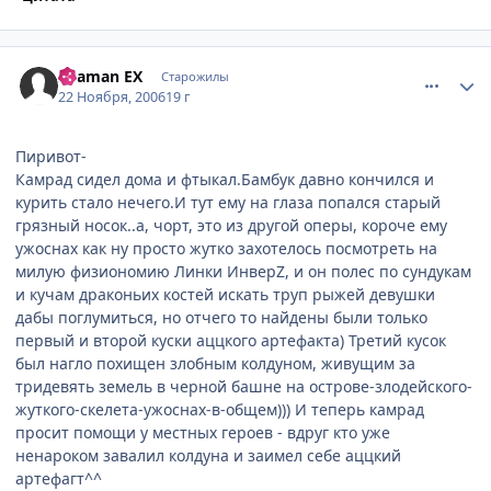
comment_1588211
Статистика автора
Shaman EX
Старожилы
22 Ноября, 2006
19 г
Пиривот-
Камрад сидел дома и фтыкал.Бамбук давно кончился и
курить стало нечего.И тут ему на глаза попался старый
грязный носок..а, чорт, это из другой оперы, короче ему
ужоснах как ну просто жутко захотелось посмотреть на
милую физиономию Линки ИнверZ, и он полес по сундукам
и кучам драконьих костей искать труп рыжей девушки
дабы поглумиться, но отчего то найдены были только
первый и второй куски аццкого артефакта) Третий кусок
был нагло похищен злобным колдуном, живущим за
тридевять земель в черной башне на острове-злодейского-
жуткого-скелета-ужоснах-в-общем))) И теперь камрад
просит помощи у местных героев - вдруг кто уже
ненароком завалил колдуна и заимел себе аццкий
артефагт^^