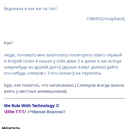
бедняжка и как же ты так?
1586452[/snapback]
Как?
люди, почемуто мне захотелось посмтореть slaers первый
и второй сезон я нашел у себя дома 3 и далее я как всегда
комунибудь из друзей дал=)) (друзья живут далеко) дайте
кто-нибудь слееров с 3 его сеона=)) на перепись.
Брр, еле понятно, что написанано.) Слэееров всегда можно
взять у местных анимешников)
We Rule With Technology ©
\Elite T-T-T/
//Чёрная Ворона//
Цитата