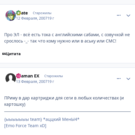
comment_1676552
Статистика автора
Skate
Старожилы
12 Февраля, 2007
19 г
Про ЭЛ - всё есть тока с английскими сабами, с озвучкой не
срослось -_- так что кому нужно или в аську или СМС!
Цитата
comment_1677691
Статистика автора
Shaman EX
Старожилы
13 Февраля, 2007
19 г
ПРиму в дар картриджи для сеги в любых количествах (и
картошку)
{ыыыыыыы team} *аццкий МенЫ4*
[Emo Force Team xD]