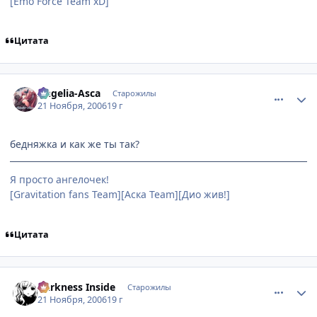
[Emo Force Team xD]
Цитата
comment_1586452
Статистика автора
Angelia-Asca
Старожилы
21 Ноября, 2006
19 г
бедняжка и как же ты так?
Я просто ангелочек!
[Gravitation fans Team][Аска Team][Дио жив!]
Цитата
comment_1586714
Статистика автора
Darkness Inside
Старожилы
21 Ноября, 2006
19 г