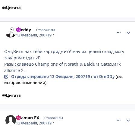
Цитата
comment_1677709
Статистика автора
Dreddy
Старожилы
13 Февраля, 2007
19 г
Омг,Вить нах тебе картриджи?У мну их целый склад могу
задаром отдать:P
Разыскиваецо Champions of Norath & Baldurs Gate:Dark
alliance 2.
Отредактировано
13 Февраля, 2007
19 г
от DreDDy
(см.
историю изменений)
Цитата
comment_1677716
Статистика автора
Shaman EX
Старожилы
13 Февраля, 2007
19 г