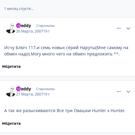
1 месяц спустя...
comment_1712217
Статистика автора
Dreddy
Старожилы
26 Марта, 2007
19 г
Исчу БлЫч 117,и семь новых серий Наруты(Мне самому на
обмен надо).Могу много чего на обмен предложить ^^.
Цитата
comment_1713227
Статистика автора
Dreddy
Старожилы
27 Марта, 2007
19 г
А так же разыскиваются Все три Овашки Hunter x Hunter.
Цитата