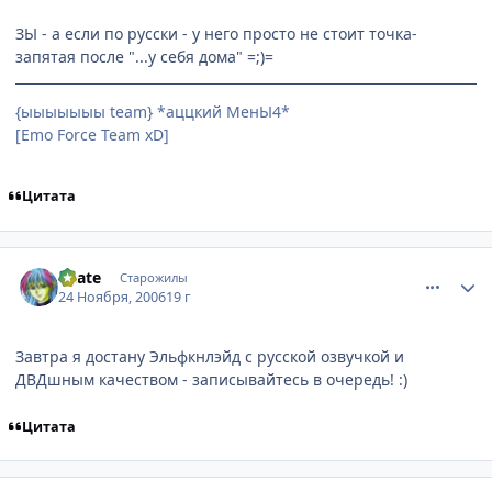
ЗЫ - а если по русски - у него просто не стоит точка-
запятая после "...у себя дома" =;)=
{ыыыыыыы team} *аццкий МенЫ4*
[Emo Force Team xD]
Цитата
comment_1588730
Статистика автора
Skate
Старожилы
24 Ноября, 2006
19 г
Завтра я достану Эльфкнлэйд с русской озвучкой и
ДВДшным качеством - записывайтесь в очередь! :)
Цитата
comment_1591973
Статистика автора