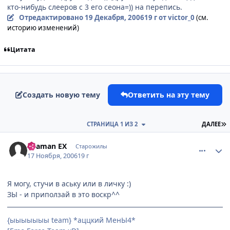
кто-нибудь слееров с 3 его сеона=)) на перепись.
Отредактировано
19 Декабря, 2006
19 г
от victor_0
(см.
историю изменений)
Цитата
Создать новую тему
Ответить на эту тему
П
СТРАНИЦА 1 ИЗ 2
ДАЛЕЕ
comment_1579001
Статистика автора
Shaman EX
Старожилы
17 Ноября, 2006
19 г
Я могу, стучи в аську или в личку :)
ЗЫ - и приползай в это воскр^^
{ыыыыыыы team} *аццкий МенЫ4*