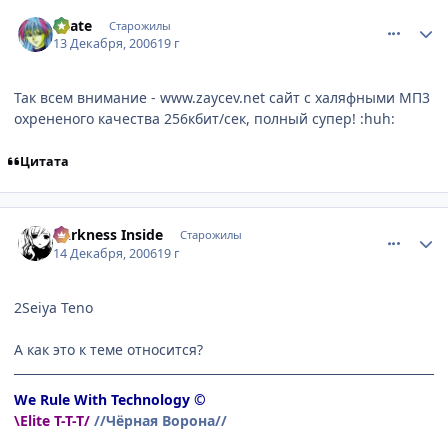
comment_1601477
Статистика автора
Skate
Старожилы
13 Декабря, 2006
19 г
Так всем внимание - www.zaycev.net сайт с халяфными МП3
охрененого качества 256кбит/сек, полный супер! :huh:
Цитата
comment_1602171
Статистика автора
Darkness Inside
Старожилы
14 Декабря, 2006
19 г
2Seiya Teno
А как это к теме относится?
We Rule With Technology ©
\Elite T-T-T/
//Чёрная Ворона//