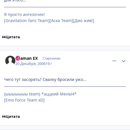
Я просто ангелочек!
[Gravitation fans Team][Аска Team][Дио жив!]
Цитата
comment_1604104
Статистика автора
Shaman EX
Старожилы
20 Декабря, 2006
19 г
Чего тут засорять? Свалку бросили ужо...
{ыыыыыыы team} *аццкий МенЫ4*
[Emo Force Team xD]
Цитата