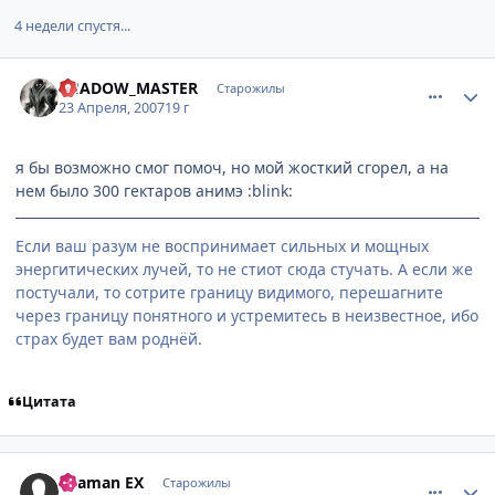
4 недели спустя...
comment_1736395
Статистика автора
SHADOW_MASTER
Старожилы
23 Апреля, 2007
19 г
я бы возможно смог помоч, но мой жосткий сгорел, а на
нем было 300 гектаров анимэ :blink:
Если ваш разум не воспринимает сильных и мощных
энергитических лучей, то не стиот сюда стучать. А если же
постучали, то сотрите границу видимого, перешагните
через границу понятного и устремитесь в неизвестное, ибо
страх будет вам роднёй.
Цитата
comment_1736698
Статистика автора
Shaman EX
Старожилы