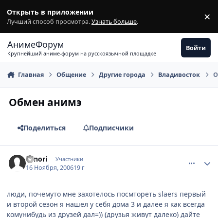
Перейти к содержимому
Открыть в приложении
×
З
Лучший способ просмотра.
Узнать больше
.
АнимеФорум
Войти
Крупнейший аниме-форум на русскоязычной площадке
Главная
Общение
Другие города
Владивосток
О
Обмен анимэ
Поделиться
Подписчики
comment_1578213
Статистика автора
Sanori
Участники
16 Ноября, 2006
19 г
люди, почемуто мне захотелось посмтореть slaers первый
и второй сезон я нашел у себя дома 3 и далее я как всегда
комунибудь из друзей дал=)) (друзья живут далеко) дайте