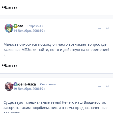
Цитата
comment_1602207
Статистика автора
Skate
Старожилы
14 Декабря, 2006
19 г
Малость относится поскоку оч часто возникает вопрос где
халявные МП3шки найти, вот я и действую на опережение!
:(
Цитата
comment_1604072
Статистика автора
Angelia-Asca
Старожилы
19 Декабря, 2006
19 г
Существуют специальные темы! Нечего наш Владивосток
засорять таким подобием, пиши в темы предназначенные
для этого...