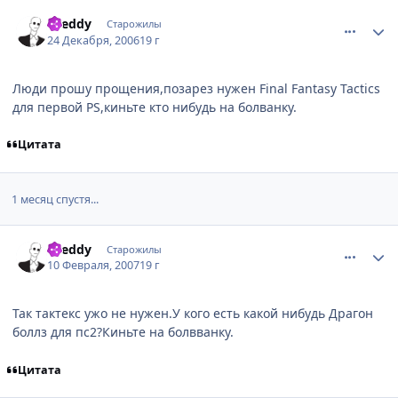
comment_1604613
Статистика автора
Dreddy
Старожилы
24 Декабря, 2006
19 г
Люди прошу прощения,позарез нужен Final Fantasy Tactics
для первой PS,киньте кто нибудь на болванку.
Цитата
1 месяц спустя...
comment_1674229
Статистика автора
Dreddy
Старожилы
10 Февраля, 2007
19 г
Так тактекс ужо не нужен.У кого есть какой нибудь Драгон
боллз для пс2?Киньте на болвванку.
Цитата