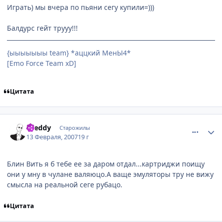
Играть) мы вчера по пьяни сегу купили=)))
Балдурс гейт трууу!!!
{ыыыыыыы team} *аццкий МенЫ4*
[Emo Force Team xD]
Цитата
comment_1677728
Статистика автора
Dreddy
Старожилы
13 Февраля, 2007
19 г
Блин Вить я б тебе ее за даром отдал...картриджи поищу
они у мну в чулане валяюцо.А ваще эмуляторы тру не вижу
смысла на реальной сеге рубацо.
Цитата