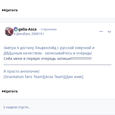
Цитата
comment_1599709
Статистика автора
Angelia-Asca
Старожилы
4 Декабря, 2006
19 г
Завтра я достану Эльфкнлэйд с русской озвучкой и
ДВДшным качеством - записывайтесь в очередь!
Сейа меня в первую очередь запиши!!!!!!!!!!!!!!!!!!!!
Я просто ангелочек!
[Gravitation fans Team][Аска Team][Дио жив!]
Цитата
2 недели спустя...