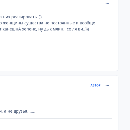
comment_233
 них реагировать..))
что женщины существа не постоянные и вообще
 канешнА хепенс, ну дык млин.. се ля ви..)))
comment_233
АВТОР
 не друзья........