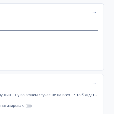
comment_233
comment_233
уЩин... Ну во всяком случае не на всех... Что б кидать
атизироваю..)))))