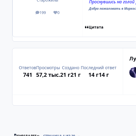
Старожилы
Проснувшись на голой р
Добро пожаловать в Миркос
199
0
посты
Репутация
Цитата
Лу
Ответов
Просмотры
Создано
Последний ответ
741
57,2 тыс.
21 г
21 г
14 г
14 г
ПОСЛЕДНЯЯ СТРАНИЦА