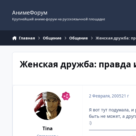
Перейти к содержимому
АнимеФорум
Крупнейший аниме-форум на русскоязычной площадке
Главная
Общение
Общение
Женская дружба: п
Женская дружба: правда
2 Февраля, 2005
21 г
Я вот тут подумала, и
быть не может, а друг
:)
Tina