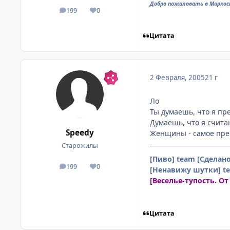
Добро пожаловать в Миркос
199
0
посты
Репутация
Цитата
2 Февраля, 2005
21 г
Ло
Ты думаешь, что я п
Думаешь, что я счит
Speedy
Женщины - самое прек
Старожилы
[Пиво] team
[Сделан
199
0
посты
Репутация
[Ненавижу шутки] t
[Веселье-тупость. От
Цитата