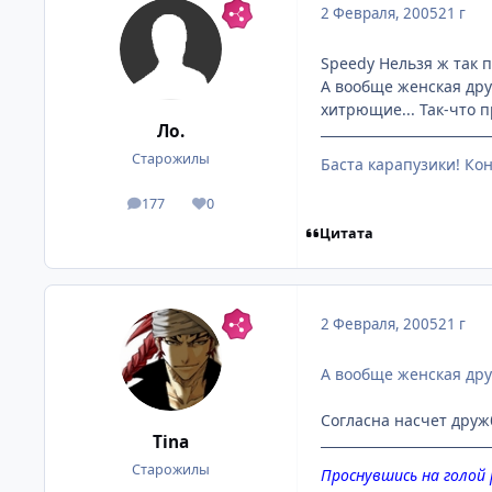
2 Февраля, 2005
21 г
Speedy Нельзя ж так 
А вообще женская дру
хитрющие... Так-что п
Ло.
Старожилы
Баста карапузики! Кон
177
0
посты
Репутация
Цитата
2 Февраля, 2005
21 г
А вообще женская дру
Согласна насчет дружб
Tina
Старожилы
Проснувшись на голой р