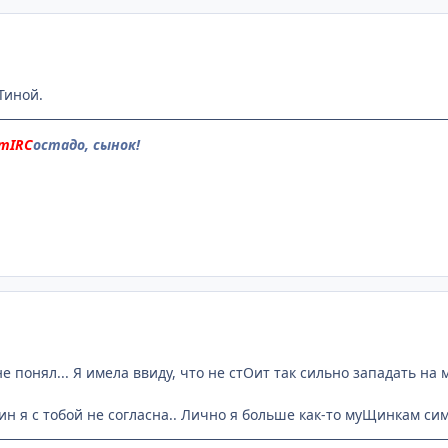
 Тиной.
mIRC
остадо, сынок!
е понял... Я имела ввиду, что не стОит так сильно западать на м
н я с тобой не согласна.. Лично я больше как-то муЩинкам симп