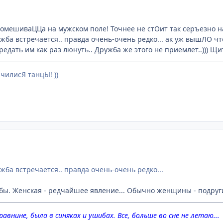
помешиваЦЦа на мужском поле! Точнее не стОит так серъезно на
жба встречается.. правда очень-очень редко... ак уж вышЛО 
редать им как раз люнуть.. Дружба же этого не приемлет..))) Щит
чилисЯ танцЫ! ))
жба встречается.. правда очень-очень редко...
ы. Женская - редчайшее явление... Обычно женщины - подруги, а
авнине, была в синяках и ушибах. Все, больше во сне не летаю...