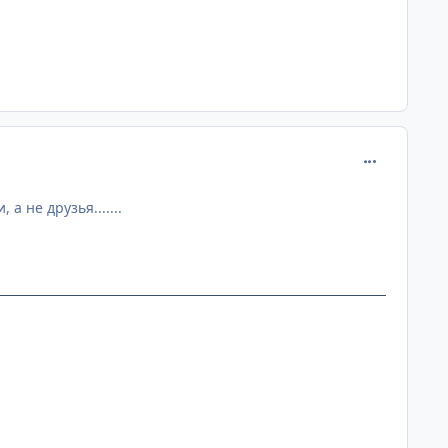
comment_233
 не друзья.......