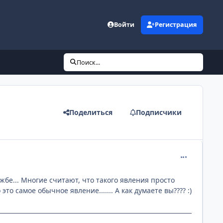
Войти
Регистрация
Поиск...
Поделиться
Подписчики
comment_233
жбе... Многие считают, что такого явления просто
то самое обычное явление....... А как думаете вы???? :)