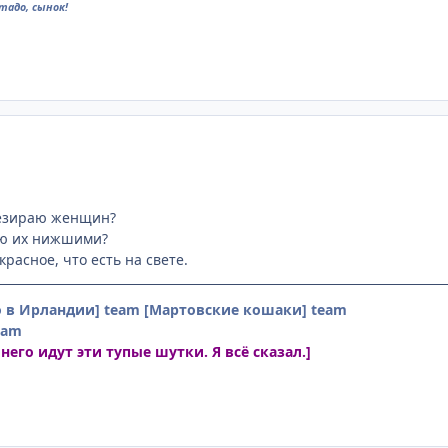
тадо, сынок!
резираю женщин?
аю их нижшими?
расное, что есть на свете.
о в Ирландии] team
[Мартовские кошаки] team
eam
 него идут эти тупые шутки. Я всё сказал.]