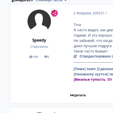
1
2
3
4
5
6
ДАЛЕЕ
СТРАНИЦА 1 ИЗ 30
2 Февраля, 2005
21 г
Tina
Я часто видел, как д
годами. И это хорошо.
Speedy
Не забывай, что когда
даже лучшая подруга 
Старожилы
Такое часто бывает.
Отредактировано
199
0
посты
Репутация
[Пиво] team
[Сделан
[Ненавижу шутки] t
[Веселье-тупость. От
Цитата