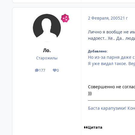
2 Февраля, 2005
21 г
Лично я вообще не им
надоест.. Хе.. Да.. люд
Ло.
Добавлено:
Но из-за парня даже 
Старожилы
Я уже видал такое. Ве
177
0
посты
Репутация
Совершенно не соглас
)))
Баста карапузики! Кон
Цитата