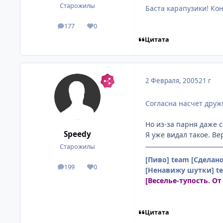
Старожилы
Баста карапузики! Кон
177
0
посты
Репутация
Цитата
2 Февраля, 2005
21 г
Согласна насчет дружб
Но из-за парня даже 
Speedy
Я уже видал такое. Ве
Старожилы
[Пиво] team
[Сделан
199
0
посты
Репутация
[Ненавижу шутки] t
[Веселье-тупость. От
Цитата