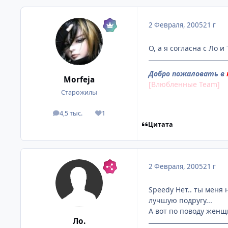
2 Февраля, 2005
21 г
О, а я согласна с Ло и
Добро пожаловать в
Morfeja
[Влюбленные Team]
Старожилы
4,5 тыс.
1
посты
Репутация
Цитата
2 Февраля, 2005
21 г
Speedy Нет.. ты меня н
лучшую подругу...
А вот по поводу женщи
Ло.