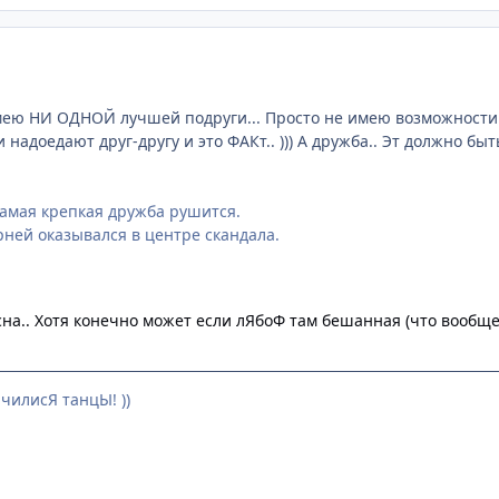
ею НИ ОДНОЙ лучшей подруги... Просто не имею возможности..
и надоедают друг-другу и это ФАКт.. ))) А дружба.. Эт должно быть ч
самая крепкая дружба рушится.
рней оказывался в центре скандала.
на.. Хотя конечно может если лЯбоФ там бешанная (что вообще 
чилисЯ танцЫ! ))