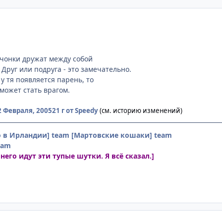
евчонки дружат между собой
 Друг или подруга - это замечательно.
 у тя появляется парень, то
может стать врагом.
2 Февраля, 2005
21 г
от Speedy
(см. историю изменений)
о в Ирландии] team
[Мартовские кошаки] team
eam
 него идут эти тупые шутки. Я всё сказал.]