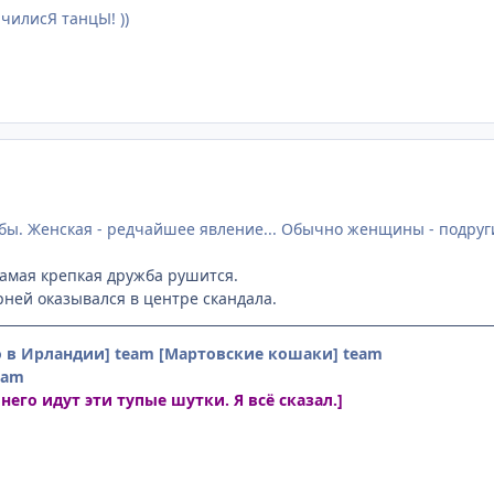
чилисЯ танцЫ! ))
ы. Женская - редчайшее явление... Обычно женщины - подруги, а
самая крепкая дружба рушится.
рней оказывался в центре скандала.
о в Ирландии] team
[Мартовские кошаки] team
eam
 него идут эти тупые шутки. Я всё сказал.]