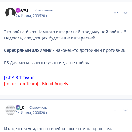
comment_1306584
Статистика автора
_SWAT_
Старожилы
24 Июля, 2006
20 г
Эта война была Намного интересней предыдушей войны!!!
Надеюсь, следующая будет еще интересней!
Серебряный алхимик
- наконец-то достойный противник!
PS Для меня главное участие, а не победа...
[s.T.A.R.T Team]
[imperium Team] - Blood Angels
comment_1306680
Статистика автора
Le_0
Старожилы
24 Июля, 2006
20 г
Итак, что я увидел со своей колокольни на краю села...