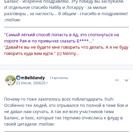
Баланс - искренне поздравляю. Эту победу вы заслужили.
И отдельное спасибо Наббу и Лотарру - за милые
разговоры , за наглость... В общем - спасибо и поздравляю!
:mellow:
"Самый лёгкий способ попасть в Ад, это споткнуться на
пороге Рая и по привычке сказать Б****..."
"Давайте вы не будете мне говорить что делать. А я не буду
говорить куда вам идти." (с) Nenny...
comment_1305475
Статистика автора
TomBelldandy
Старожилы
23 Июля, 2006
20 г
Почему-то тоже захотелось всех поблагодарить :huh:
Особенно тех людей, кто отрывался по полной в теме боя и
не давал нам скучать. А так же всех участников тима
Баланс, и Хаос, которые так терпимо отнеслись к флуду в
своей цитадели :mellow: