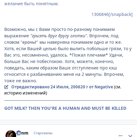
желание быть понятным.
1306846[/snapback]
Возможно, мы с Вами просто по-разному понимаем
выражение
"грызть друг другу глотки"
. Впрочем, под
словом "
враньё
" мы наверняка понимаем одно и то же.
Хотя, если Вашей целью было вылить побольше грязи, то у
Вас это, несомненно, удалось. *Пожал плечами* Удачи,
больше Вас не побеспокою. Хотя, можете, конечно,
поведать, каким образом Ваше отступление про кэш
относится к разбаниванию меня на 2 минуты. Впрочем,
тоже не важно.
Отредактировано
24 Июля, 2006
20 г
от Negative
(см.
историю изменений)
GOT MILK? THEN YOU'RE A HUMAN AND MUST BE KILLED
comment_1307110
Статистика автора
Limm
Старожилы