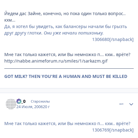
Йедем дас Зайне, конечно, но пока один только вопрос..
кхм...
Да, я хотел бы увидеть, как балансеры начали бы грызть
друг другу глотки.
Они уже начали потихоньку.
1306680[/snapback]
Мне так только кажется, или Вы немножко п... кхм.. врёте?
http://nabbe.animeforum.ru/smiles/1/sarkazm.gif
GOT MILK? THEN YOU'RE A HUMAN AND MUST BE KILLED
comment_1306801
Статистика автора
Le_0
Старожилы
24 Июля, 2006
20 г
Мне так только кажется, или Вы немножко п... кхм.. врёте?
1306769[/snapback]