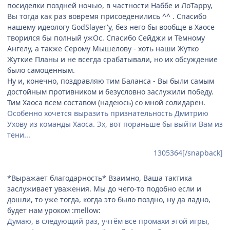
посиделки поздней ночью, в частности Наббе и ЛоТарру,
Вы тогда как раз вовремя присоеденились ^^ . Спасибо
нашему идеологу GodSlayer'у, без него бы вообще в Хаосе
творился бы полный ужОс. Спасибо Сейджи и Тёмному
Ангелу, а также Серому Мышелову - хоть наши Жутко
Жуткие Планы и не всегда срабатывали, но их обсуждение
было самоценным.
Ну и, конечно, поздравляю тим Баланса - Вы были самым
достойным противником и безусловно заслужили победу.
Тим Хаоса всем составом (надеюсь) со мной солидарен.
Особенно хочется выразить признательность Дмитрию
Ухову из команды Хаоса. Эх, вот пораньше бы выйти Вам из
тени...
1305364[/snapback]
*Выражает благодарность* Взаимно, Ваша тактика
заслуживает уважения. Мы до чего-то подобно если и
дошли, то уже тогда, когда это было поздно, ну да ладно,
будет нам уроком :mellow:
Думаю, в следующий раз, учтём все промахи этой игры,