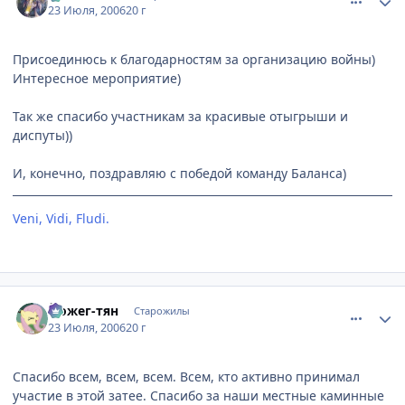
23 Июля, 2006
20 г
Присоединюсь к благодарностям за организацию войны)
Интересное мероприятие)
Так же спасибо участникам за красивые отыгрыши и
диспуты))
И, конечно, поздравляю с победой команду Баланса)
Veni, Vidi, Fludi.
[Невидимки]
comment_1305425
Статистика автора
Йожег-тян
Старожилы
23 Июля, 2006
20 г
Спасибо всем, всем, всем. Всем, кто активно принимал
участие в этой затее. Спасибо за наши местные каминные