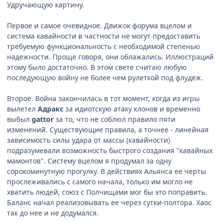
Удручающую картину.
Первое и самое очевидное. Движок форума вцелом и
система кавайности в частности не могут предоставить
требуемую функциональность с необходимой степенью
надежности. Проще говоря, они облажались. Иллюстраций
этому было достаточно. В этом свете считаю любую
последующую войну не более чем рулеткой под флудеж.
Второе. Война закончилась в тот момент, когда из игры
вылетел
Адракс
за идиотскую атаку клонов и временно
выбыл
gattor
за то, что не соблюл правило пяти
изменений. Существующие правила, а точнее - линейная
зависимость силы удара от массы (кавайности)
подразумевали возможность быстрого создания "кавайных
мамонтов". Систему вцелом я продумал за одну
сорокоминутную прогулку. В действиях Альянса ее черты
прослеживались с самого начала, только им могло не
хватить людей, союз с Полчищами мог бы это поправить.
Баланс начал реализовывать ее через сутки-полтора. Хаос
так до нее и не додумался.