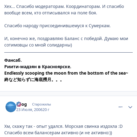
Хех... Спасибо модераторам. Координаторам. И спасибо
вообще всем, кто отписывался на поле боя.
Спасибо народу присоединившемуся к Сумеркам.
И, конечно же, поздравляю Баланс с победой. Думаю мои
сотимовцы со мной солидарны)
Фансаб.
Риити-мадзян в Красноярске.
Endlessly scooping the moon from the bottom of the sea~
終など知らずに海底撈月。。。
comment_1305935
Статистика автора
Azog
Старожилы
23 Июля, 2006
20 г
Хм, скажу так - опыт удался. Морская свинка издохла :D
Спасибо всем балансерам активно (и не активно:))