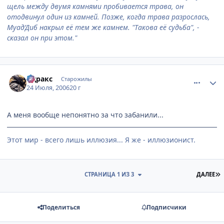
щель между двумя камнями пробивается трава, он
отодвинул один из камней. Позже, когда трава разрослась,
Муад’Диб накрыл её тем же камнем. "Такова её судьба", -
сказал он при этом."
comment_1307257
Статистика автора
Адракс
Старожилы
24 Июля, 2006
20 г
А меня вообще непонятно за что забанили...
Этот мир - всего лишь иллюзия... Я же - иллюзионист.
П
СТРАНИЦА 1 ИЗ 3
ДАЛЕЕ
Поделиться
Подписчики