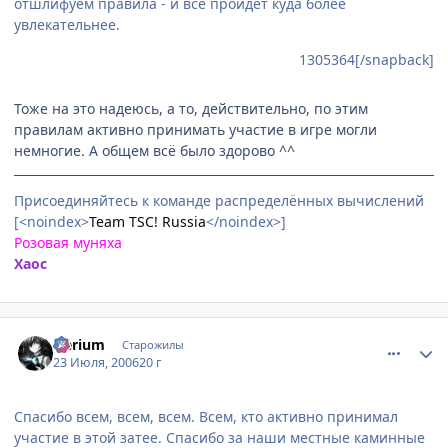
отшлифуем правила - и всё пройдёт куда более
увлекательнее.
1305364[/snapback]
Тоже на это надеюсь, а то, действительно, по этим
правилам активно принимать участие в игре могли
немногие. А общем всё было здорово ^^
Присоединяйтесь к команде распределённых вычислений
[<noindex>
Team TSC! Russia
</noindex>]
Розовая муняха
Хаос
comment_1305469
Статистика автора
Nerium
Старожилы
23 Июля, 2006
20 г
Спасибо всем, всем, всем. Всем, кто активно принимал
участие в этой затее. Спасибо за наши местные каминные