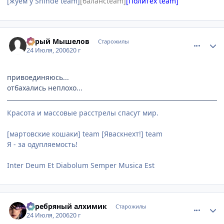
[жуем у Shinde team]
[балансteam]
[Политех team]
comment_1306469
Статистика автора
Серый Мышелов
Старожилы
24 Июля, 2006
20 г
привоединяюсь...
отбахались неплохо...
Красота и массовые расстрелы спасут мир.
[мартовские кошаки] team [Яваскнехт!] team
Я - за одупляемость!
Inter Deum Et Diabolum Semper Musica Est
comment_1306572
Статистика автора
Серебряный алхимик
Старожилы
24 Июля, 2006
20 г