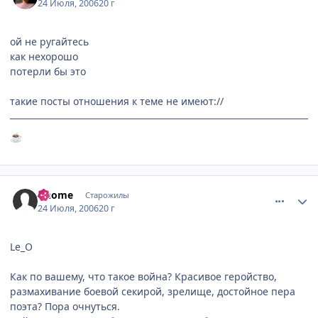
24 Июля, 2006
20 г
ой не ругайтесь
как нехорошо
потерли бы это
такие посты отношения к теме не имеют://
☕
comment_1307161
Статистика автора
Gnome
Старожилы
24 Июля, 2006
20 г
Le_O
Как по вашему, что такое война? Красивое геройство,
размахивание боевой секирой, зрелище, достойное пера
поэта? Пора очнуться.