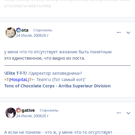
ртьсмертьсмертьсмер
comment_1306853
Статистика автора
Kuota
Старожилы
24 Июля, 2006
20 г
у меня что-то отсутствует желание быть понятным
это единственное, что видно из поста.
\Elite T-T-T/
//директор заповедника//
=
†
{
HospitaL
}
†
=- Team'u {Тот самый кот}"
Tons of Chocolate Corps - Arriba Superieur Division
comment_1306941
Статистика автора
Negative
Старожилы
24 Июля, 2006
20 г
А если не поняли - что ж, у меня что-то отсутствует