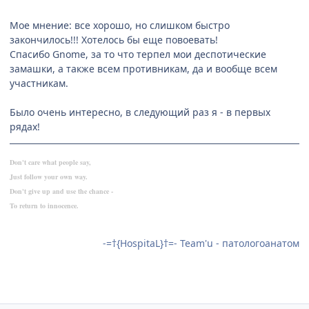
Мое мнение: все хорошо, но слишком быстро
закончилось!!! Хотелось бы еще повоевать!
Спасибо Gnome, за то что терпел мои деспотические
замашки, а также всем противникам, да и вообще всем
участникам.
Было очень интересно, в следующий раз я - в первых
рядах!
Don't care what people say,
Just follow your own way.
Don't give up and use the chance -
To return to innocence.
-=†{HospitaL}†=- Team'u - патологоанатом