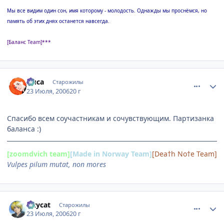
Мы все видим один сон, имя которому - молодость. Однажды мы проснёмся, но
память об этих днях останется навсегда.
[Баланс Team]***
comment_1305488
Статистика автора
Лиса
Старожилы
23 Июля, 2006
20 г
Спасибо всем соучастникам и сочувствующим. Партизанка
баланса :)
[zoomdvich team]
[Made in Norway Team]
[Dea†h No†e Team]
Vulpes pilum mutat, non mores
comment_1305508
Статистика автора
lazycat
Старожилы
23 Июля, 2006
20 г