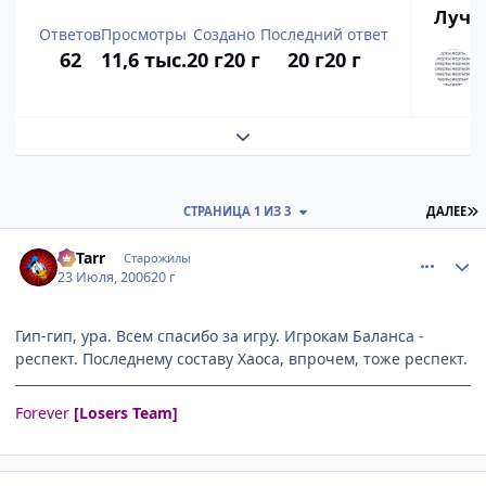
Лучш
Ответов
Просмотры
Создано
Последний ответ
62
11,6 тыс.
20 г
20 г
20 г
20 г
Развернуть обзор темы
П
СТРАНИЦА 1 ИЗ 3
ДАЛЕЕ
comment_1305345
Статистика автора
LoTarr
Старожилы
23 Июля, 2006
20 г
Гип-гип, ура. Всем спасибо за игру. Игрокам Баланса -
респект. Последнему составу Хаоса, впрочем, тоже респект.
Forever
[Losers Team]
comment_1305364
Статистика автора