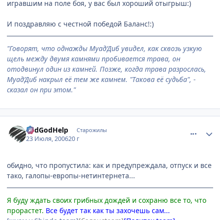
игравшим на поле боя, у вас был хороший отыгрыш:)
И поздравляю с честной победой Баланс!:)
"Говорят, что однажды Муад’Диб увидел, как сквозь узкую
щель между двумя камнями пробивается трава, он
отодвинул один из камней. Позже, когда трава разрослась,
Муад’Диб накрыл её тем же камнем. "Такова её судьба", -
сказал он при этом."
comment_1306300
Статистика автора
RedGodHelp
Старожилы
23 Июля, 2006
20 г
обидно, что пропустила: как и предупреждала, отпуск и все
тако, галопы-европы-нетинтернета...
Я буду ждать своих грибных дождей и сохраню все то, что
прорастет.
Все будет так как ты захочешь сам...