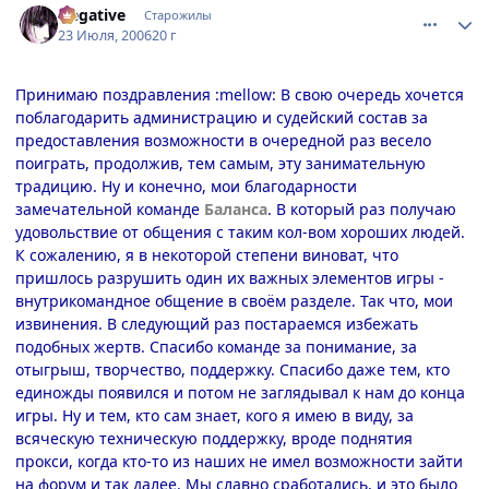
Negative
Старожилы
23 Июля, 2006
20 г
Принимаю поздравления :mellow: В свою очередь хочется
поблагодарить администрацию и судейский состав за
предоставления возможности в очередной раз весело
поиграть, продолжив, тем самым, эту занимательную
традицию. Ну и конечно, мои благодарности
замечательной команде
Баланса
. В который раз получаю
удовольствие от общения с таким кол-вом хороших людей.
К сожалению, я в некоторой степени виноват, что
пришлось разрушить один их важных элементов игры -
внутрикомандное общение в своём разделе. Так что, мои
извинения. В следующий раз постараемся избежать
подобных жертв. Спасибо команде за понимание, за
отыгрыш, творчество, поддержку. Спасибо даже тем, кто
единожды появился и потом не заглядывал к нам до конца
игры. Ну и тем, кто сам знает, кого я имею в виду, за
всяческую техническую поддержку, вроде поднятия
прокси, когда кто-то из наших не имел возможности зайти
на форум и так далее. Мы славно сработались, и это было