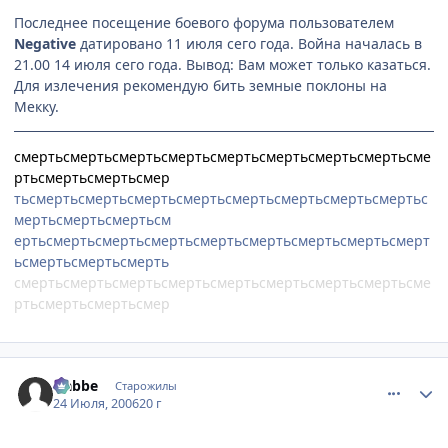
Последнее посещение боевого форума пользователем
Negative
датировано 11 июля сего года. Война началась в
21.00 14 июля сего года. Вывод: Вам может только казаться.
Для излечения рекомендую бить земные поклоны на
Мекку.
смертьсмертьсмертьсмертьсмертьсмертьсмертьсмертьсме
ртьсмертьсмертьсмер
тьсмертьсмертьсмертьсмертьсмертьсмертьсмертьсмертьс
мертьсмертьсмертьсм
ертьсмертьсмертьсмертьсмертьсмертьсмертьсмертьсмерт
ьсмертьсмертьсмерть
смертьсмертьсмертьсмертьсмертьсмертьсмертьсмертьсме
ртьсмертьсмертьсмер
comment_1306816
Статистика автора
Nabbe
Старожилы
24 Июля, 2006
20 г