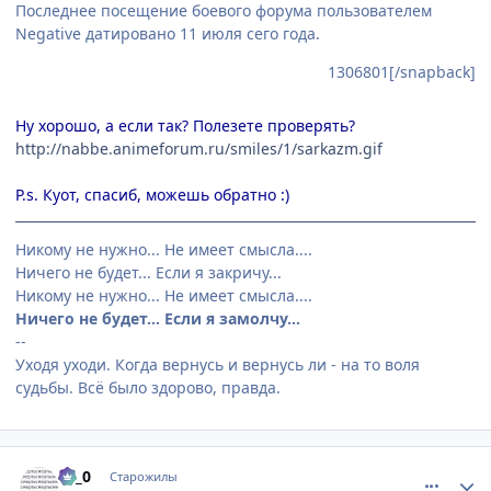
Последнее посещение боевого форума пользователем
Negative датировано 11 июля сего года.
1306801[/snapback]
Ну хорошо, а если так? Полезете проверять?
http://nabbe.animeforum.ru/smiles/1/sarkazm.gif
P.s. Куот, спасиб, можешь обратно :)
Никому не нужно... Не имеет смысла....
Ничего не будет... Если я закричу...
Никому не нужно... Не имеет смысла....
Ничего не будет... Если я замолчу...
--
Уходя уходи. Когда вернусь и вернусь ли - на то воля
судьбы. Всё было здорово, правда.
comment_1306846
Статистика автора
Le_0
Старожилы