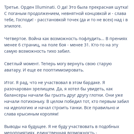
Третье. Орден Illuminati. О да! Это была прекрасная шутка!
С поганым продолжением, невнятной концовкой и - слава
тебе, Господи! - расстановкой точек (да и то не всех) над i в
эпилоге.
Четвертое. Война как возможность пофлудить... В прениях
менее 6 страниц, на поле боя - менее 31. Кто-то на эту
самую возможность тихо забил.
Светлый момент. Теперь могу вернуть свою старую
аватару. И еще ее пооптимизировать.
Итог. Я рад, что не участвовал в этом бардаке. Я
разочарован зрелищем. Да, я хотел бы увидеть, как
балансеры начали бы грызть друг другу глотки. Они уже
начали потихоньку. В целом победил тот, кто первым забил
на идеологию и начал строить танки. Все правильно и
слава крысиным королям!
Выводы на будущее. Я не буду участвовать в подобных
мероприятиях, единственная возможность -