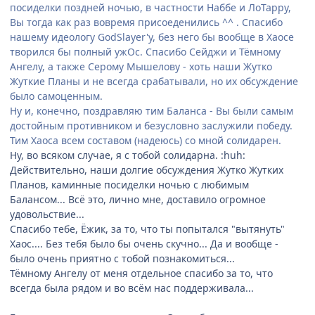
посиделки поздней ночью, в частности Наббе и ЛоТарру,
Вы тогда как раз вовремя присоеденились ^^ . Спасибо
нашему идеологу GodSlayer'у, без него бы вообще в Хаосе
творился бы полный ужОс. Спасибо Сейджи и Тёмному
Ангелу, а также Серому Мышелову - хоть наши Жутко
Жуткие Планы и не всегда срабатывали, но их обсуждение
было самоценным.
Ну и, конечно, поздравляю тим Баланса - Вы были самым
достойным противником и безусловно заслужили победу.
Тим Хаоса всем составом (надеюсь) со мной солидарен.
Ну, во всяком случае, я с тобой солидарна. :huh:
Действительно, наши долгие обсуждения Жутко Жутких
Планов, каминные посиделки ночью с любимым
Балансом... Всё это, лично мне, доставило огромное
удовольствие...
Спасибо тебе, Ёжик, за то, что ты попытался "вытянуть"
Хаос.... Без тебя было бы очень скучно... Да и вообще -
было очень приятно с тобой познакомиться...
Тёмному Ангелу от меня отдельное спасибо за то, что
всегда была рядом и во всём нас поддерживала...