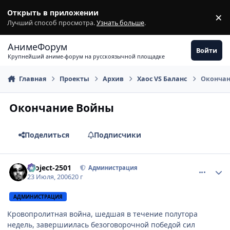
Перейти к содержимому
Открыть в приложении
×
З
Лучший способ просмотра.
Узнать больше
.
АнимеФорум
Войти
Крупнейший аниме-форум на русскоязычной площадке
Главная
Проекты
Архив
Хаос VS Баланс
Окончан
Окончание Войны
Поделиться
Подписчики
comment_1305282
Статистика автора
Project-2501
Администрация
23 Июля, 2006
20 г
АДМИНИСТРАЦИЯ
Кровопролитная война, шедшая в течение полутора
недель, завершиилась безоговорочной победой сил