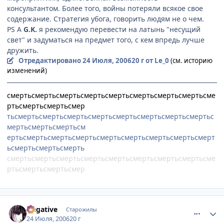
консультантом. Более того, войны потеряли всякое свое
содержание. Стратегия убога, говорить людям не о чем.
PS А
G.K.
я рекомендую перевести на латынь "несущий
свет" и задуматься на предмет того, с кем впредь лучше
дружить.
Отредактировано
24 Июля, 2006
20 г
от Le_0
(см. историю
изменений)
смертьсмертьсмертьсмертьсмертьсмертьсмертьсмертьсме
ртьсмертьсмертьсмер
тьсмертьсмертьсмертьсмертьсмертьсмертьсмертьсмертьс
мертьсмертьсмертьсм
ертьсмертьсмертьсмертьсмертьсмертьсмертьсмертьсмерт
ьсмертьсмертьсмерть
смертьсмертьсмертьсмертьсмертьсмертьсмертьсмертьсме
ртьсмертьсмертьсмер
comment_1306769
Статистика автора
Negative
Старожилы
24 Июля, 2006
20 г