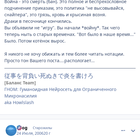
Война - это смерть (бан). Это полное и беспрекословное
подчинение приказам, это политика "не высовывайся,
снайпера", это грязь, кровь и крысиная возня.
Драки в песочнице кончились.
Вы объявили не "игру". Вы начали *войну*. Так чего
теперь ныть о старых временах. "Вот было в наше время..."
Было. Потом котёнок вырос.
Я никого не хочу обижать и тем более читать нотации.
Просто тон Вашего поста....распологает...
従事を背負い死ぬきで炎を書けろ
[Баланс Team]
ГНОМ: Гуманоидная Нейросеть для Ограниченного
Микронасилия
aka Howlslash
comment_1307256
Статистика автора
Azog
Старожилы
24 Июля, 2006
20 г