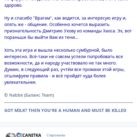
здорово.
Ну и спасибо "Врагам", как водится, за интересую игру и,
опять же - общение. Особенно хочется выразить
признательность Дмитрию Ухову из команды Хаоса. Эх, вот
пораньше бы выйти Вам из тени...
Хоть эта игра и вышла несколько сумбурной, было
интересно. Всё-таки не совсем успели попробовать все
возможности, да и народу участвовало не так много.
Думаю, в следующий раз, учтём все промахи этой игры,
отшлифуем правила - и всё пройдёт куда более
увлекательнее.
© Nabbe (Баланс Team)
GOT MILK? THEN YOU'RE A HUMAN AND MUST BE KILLED
comment_1305418
Статистика автора
OKCANITKA
Старожилы