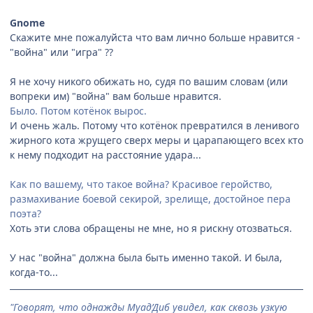
Gnome
Скажите мне пожалуйста что вам лично больше нравится -
"война" или "игра" ??
Я не хочу никого обижать но, судя по вашим словам (или
вопреки им) "война" вам больше нравится.
Было. Потом котёнок вырос.
И очень жаль. Потому что котёнок превратился в ленивого
жирного кота жрущего сверх меры и царапающего всех кто
к нему подходит на расстояние удара...
Как по вашему, что такое война? Красивое геройство,
размахивание боевой секирой, зрелище, достойное пера
поэта?
Хоть эти слова обращены не мне, но я рискну отозваться.
У нас "война" должна была быть именно такой. И была,
когда-то...
"Говорят, что однажды Муад’Диб увидел, как сквозь узкую