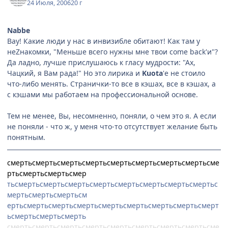
24 Июля, 2006
20 г
Nabbe
Вау! Какие люди у нас в инвизибле обитают! Как там у
неZнакомки, "Меньше всего нужны мне твои come back'и"?
Да ладно, лучше прислушаюсь к гласу мудрости: "Ах,
Чацкий, я Вам рада!" Но это лирика и
Kuota
'е не стоило
что-либо менять. Странички-то все в кэшах, все в кэшах, а
с кэшами мы работаем на профессиональной основе.
Тем не менее, Вы, несомненно, поняли, о чем это я. А если
не поняли - что ж, у меня что-то отсутствует желание быть
понятным.
смертьсмертьсмертьсмертьсмертьсмертьсмертьсмертьсме
ртьсмертьсмертьсмер
тьсмертьсмертьсмертьсмертьсмертьсмертьсмертьсмертьс
мертьсмертьсмертьсм
ертьсмертьсмертьсмертьсмертьсмертьсмертьсмертьсмерт
ьсмертьсмертьсмерть
смертьсмертьсмертьсмертьсмертьсмертьсмертьсмертьсме