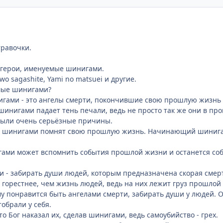
травочки.
 герои, именуемые шинигами.
wo sagashite, Yami no matsuei и другие.
амые шинигами?
гами - это ангелы смерти, покончившие свою прошлую жизнь 
 шинигами падает тень печали, ведь не просто так же они в пр
были очень серьёзные причины.
но шинигами помнят свою прошлую жизнь. Начинающий шинигам
ми может вспомнить события прошлой жизни и останется собой
 - забирать души людей, которым предназначена скорая смер
горестнее, чем жизнь людей, ведь на них лежит груз прошлой ж
му понравится быть ангелами смерти, забирать души у людей.
тобрали у себя.
 Бог наказал их, сделав шинигами, ведь самоубийство - грех.