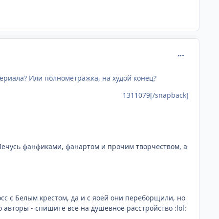
comment_131
ериала? Или полнометражка, на худой конец?
1311079[/snapback]
. Лечусь фанфиками, фанартом и прочим творчеством, а
осс с Белым крестом, да и с яоей они переборщили, но
го авторы - спишите все на душевное расстройство :lol: