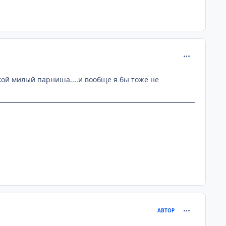
comment_131
такой милый парниша....и вообще я бы тоже не
comment_131
АВТОР