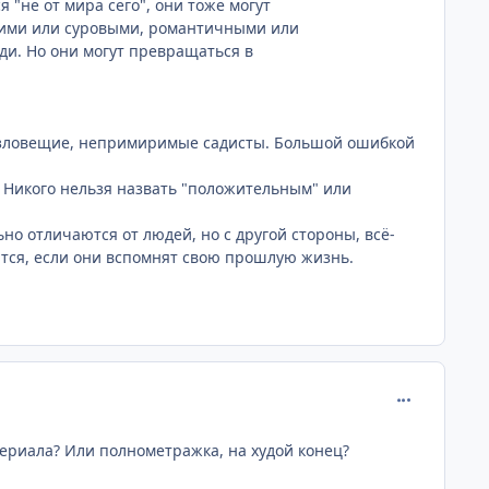
 "не от мира сего", они тоже могут
гкими или суровыми, романтичными или
юди. Но они могут превращаться в
ие зловещие, непримиримые садисты. Большой ошибкой
ы. Никого нельзя назвать "положительным" или
ьно отличаются от людей, но с другой стороны, всё-
ится, если они вспомнят свою прошлую жизнь.
comment_131
ериала? Или полнометражка, на худой конец?