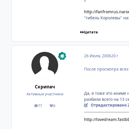
http://fanfromrus.naro
"гибель Королевы" на
Цитата
26 Июля, 2006
20 г
После просмотра всех 
Скрипач
Да, я тоже это аниме
Активные участники
разбили всего на 13 
Отредактировано
77
0
посты
Репутация
http://lovedream.fastb