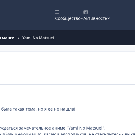
Сообщество
Активность
и манги
Yami No Matsuei
 была такая тема, но я ее не нашла!
суждаться замечательное аниме "Yami No Matsuei".
я-нибудь информация, касающаяся Ямиков, не стесняйтесь - вык