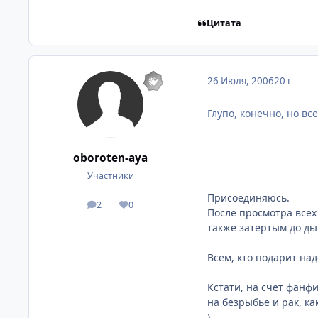
Цитата
26 Июля, 2006
20 г
Глупо, конечно, но в
oboroten-aya
Участники
Присоединяюсь.
2
0
посты
Репутация
После просмотра всех
также затертым до дыр
Всем, кто подарит на
Кстати, на счет фанфи
на безрыбье и рак, ка
).