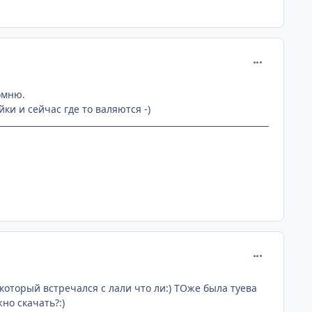
comment_114
омню.
и и сейчас где то валяются -)
comment_114
 который встречался с лали что ли:) ТОже была туева
жно скачать?:)