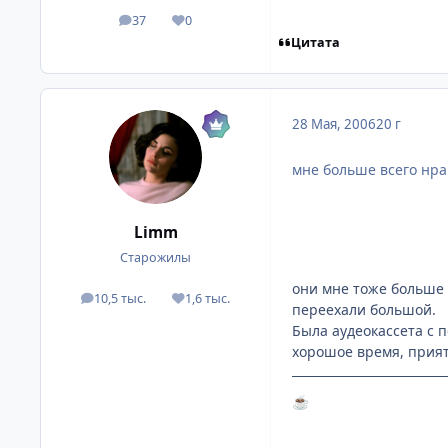
37
0
посты
Репутация
Цитата
28 Мая, 2006
20 г
мне больше всего нра
Limm
Старожилы
они мне тоже больше в
10,5 тыс.
1,6 тыс.
посты
Репутация
переехали большой.
Была аудеокассета с п
хорошое время, прият
☕