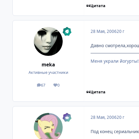
Цитата
28 Мая, 2006
20 г
Давно смотрела,хорош
Меня украли йогурты!
meka
Активные участники
67
0
посты
Репутация
Цитата
28 Мая, 2006
20 г
Под конец сериальчик,