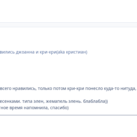
вились джоанна и кри-кри(aka кристиан)
сего нравились, только потом кри-кри понесло куда-то нитуда, 
есенками. типа элен, жемапель элень. блаблабла))
ное время напомнила, спасибо)