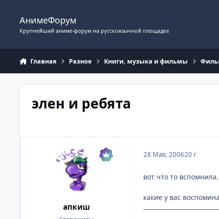
Перейти к содержимому
АнимеФорум
Крупнейший аниме-форум на русскоязычной площадке
Главная
Разное
Книги, музыка и фильмы
Фил
элен и ребята
28 Мая, 2006
20 г
вот что то вспомнила.
какие у вас воспомин
апкиш