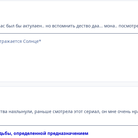
с был бы актулаен.. но вспомнить дество даа... мона.. посмотреть
отражается Солнце*
тва нахлынули, раньше смотрела этот сериал, он мне очень нр
удьбы, определенной предназначением