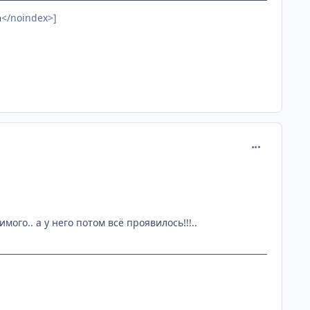
a
</noindex>]
comment_114
го.. а у него потом всё проявилось!!!..