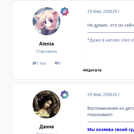
29 Мая, 2006
20 г
Не думаю. что он сейча
*Даже в каплях слёз 
Alenia
Старожилы
1 тыс.
0
посты
Репутация
Цитата
29 Мая, 2006
20 г
Воспоминания из детс
показывают.
Даэна
Мы хозяева своей с