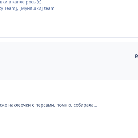
ки в капле росы(с)
lity Team], [Муняшки] team
аже наклеечки с персами, помню, собирала...