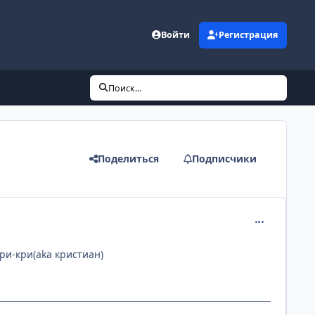
Войти
Регистрация
Поиск...
Поделиться
Подписчики
comment_114
кри-кри(aka кристиан)