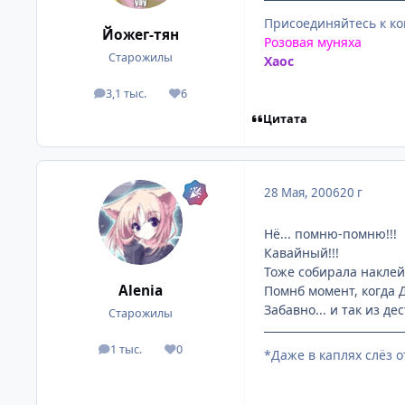
Присоединяйтесь к к
Йожег-тян
Розовая муняха
Старожилы
Хаос
3,1 тыс.
6
посты
Репутация
Цитата
28 Мая, 2006
20 г
Нё... помню-помню!!!
Кавайный!!!
Тоже собирала наклейк
Alenia
Помнб момент, когда 
Забавно... и так из д
Старожилы
1 тыс.
0
посты
Репутация
*Даже в каплях слёз 