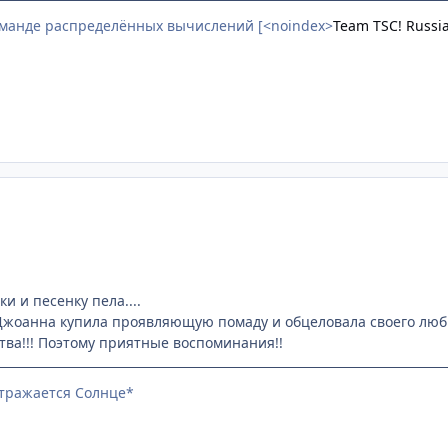
оманде распределённых вычислений [<noindex>
Team TSC! Russi
и и песенку пела....
Джоанна купила проявляющую помаду и обцеловала своего любимо
ества!!! Поэтому приятные воспоминания!!
отражается Солнце*