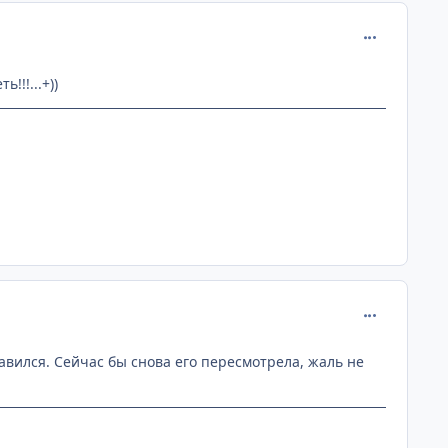
comment_114
!!!...+))
comment_114
авился. Сейчас бы снова его пересмотрела, жаль не