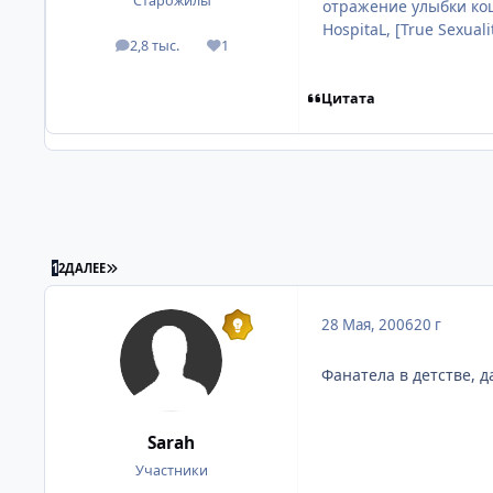
Старожилы
отражение улыбки кош
HospitaL, [True Sexua
2,8 тыс.
1
посты
Репутация
Цитата
ПОСЛЕДНЯЯ СТРАНИЦА
1
2
ДАЛЕЕ
28 Мая, 2006
20 г
Фанатела в детстве, д
Sarah
Участники