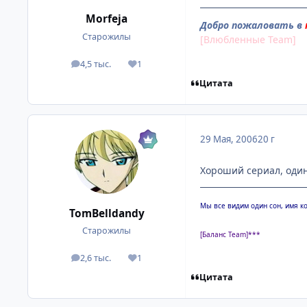
Morfeja
Добро пожаловать в
Старожилы
[Влюбленные Team]
4,5 тыс.
1
посты
Репутация
Цитата
29 Мая, 2006
20 г
Хороший сериал, один
Мы все видим один сон, имя к
TomBelldandy
Старожилы
[Баланс Team]***
2,6 тыс.
1
посты
Репутация
Цитата