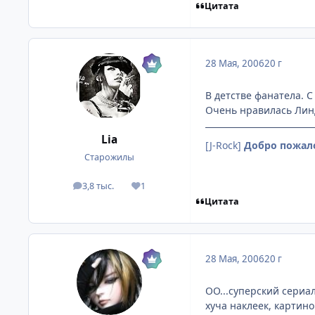
Цитата
28 Мая, 2006
20 г
В детстве фанатела. 
Очень нравилась Линд
Lia
[J-Rock]
Добро пожал
Старожилы
3,8 тыс.
1
посты
Репутация
Цитата
28 Мая, 2006
20 г
ОО...суперский сериал
хуча наклеек, картинок