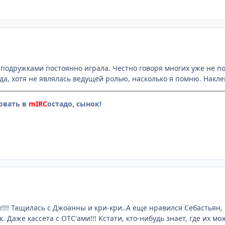
С подружками постоянно играла. Честно говоря многих уже не п
а, хотя не являлась ведущей ролью, насколько я помню. Наклейк
овать в
mIRC
остадо, сынок!
!!!! Тащилась с Джоанны и кри-кри..А еще нравился Себастьян,
. Даже кассета с ОТС'ами!!! Кстати, кто-нибудь знает, где их мо