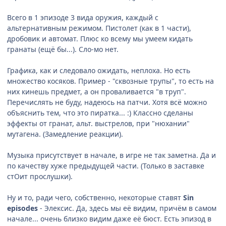
Всего в 1 эпизоде 3 вида оружия, каждый с
альтернативным режимом. Пистолет (как в 1 части),
дробовик и автомат. Плюс ко всему мы умеем кидать
гранаты (ещё бы...). Сло-мо нет.
Графика, как и следовало ожидать, неплоха. Но есть
множество косяков. Пример - "сквозные трупы", то есть на
них кинешь предмет, а он проваливается "в труп".
Перечислять не буду, надеюсь на патчи. Хотя всё можно
объяснить тем, что это пиратка... :) Классно сделаны
эффекты от гранат, альт. выстрелов, при "нюхании"
мутагена. (Замедление реакции).
Музыка присутствует в начале, в игре не так заметна. Да и
по качеству хуже предыдущей части. (Только в заставке
стОит прослушки).
Ну и то, ради чего, собственно, некоторые ставят
Sin
episodes
- Элексис. Да, здесь мы её видим, причём в самом
начале... очень близко видим даже её бюст. Есть эпизод в