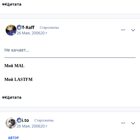
Цитата
comment_1138327
Статистика автора
Riff-Raff
Старожилы
26 Мая, 2006
20 г
Не качает...
Мой MAL
Мой LASTFM
Цитата
comment_1138427
Статистика автора
Kai.to
Старожилы
26 Мая, 2006
20 г
АВТОР