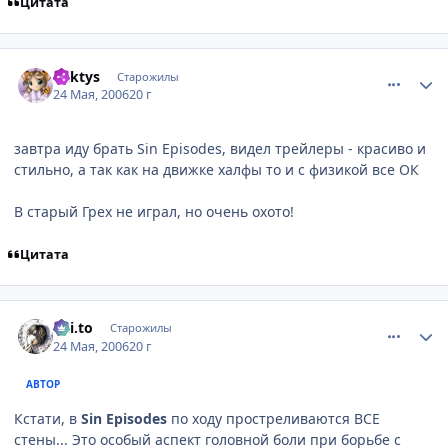
Цитата
comment_1130037
Статистика автора
kaktys
Старожилы
24 Мая, 2006
20 г
завтра иду брать Sin Episodes, видел трейлеры - красиво и
стильно, а так как на движке халфы то и с физикой все ОК
В старый Грех не играл, но очень охото!
Цитата
comment_1130064
Статистика автора
Kai.to
Старожилы
24 Мая, 2006
20 г
АВТОР
Кстати, в
Sin Episodes
по ходу простреливаются ВСЕ
стены... Это особый аспект головной боли при борьбе с