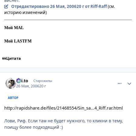
виснет.
Отредактировано
26 Мая, 2006
20 г
от Riff-Raff
(см.
историю изменений)
Мой MAL
Мой LASTFM
Цитата
comment_1138296
Статистика автора
Kai.to
Старожилы
26 Мая, 2006
20 г
АВТОР
http://rapidshare.de/files/21468554/Sin_sa...4_Riff.rar.html
Лови, Риф. Если там не будет нужного, то кликни в тему,
поищу более подходящий :)