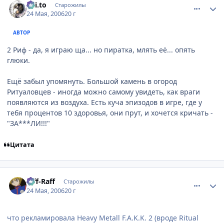
Kai.to
Старожилы
24 Мая, 2006
20 г
АВТОР
2 Риф - да, я играю ща... но пиратка, млять её... опять
глюки.
Ещё забыл упомянуть. Большой камень в огород
Ритуаловцев - иногда можно самому увидеть, как враги
появляются из воздуха. Есть куча эпизодов в игре, где у
тебя процентов 10 здоровья, они прут, и хочется кричать -
"ЗА***ЛИ!!!"
Цитата
comment_1129790
Статистика автора
Riff-Raff
Старожилы
24 Мая, 2006
20 г
что рекламировала Heavy Metall F.A.K.K. 2 (вроде Ritual