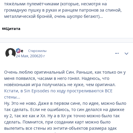
тяжёлыми пулемётчиками (которые, несмотря на
громадную пушку в руках и ранцем патронов за спиной,
металлической бронёй,
очень шустро
бегают)...
Цитата
comment_1130106
Статистика автора
qZe
Старожилы
24 Мая, 2006
20 г
Очень люблю оригинальный Син. Раньше, как только он у
меня появился, часами в него гонял. Надеюсь, что
новёхонькая игра получилась не хуже, чем оригинал.
Кстати, в Sin Episodes по ходу простреливаются ВСЕ
стены...
Ну. Это не ново. Даже в первом сине, по идее, можно было
так сделать. Если не ошибаюсь, то син делался на движке
ку 2, так же как и Хл. Ну а в Хл уж точно можно было так
сделать. Помнится, при создании карт можно было
вылепить все стены из энтити-объектов размера эдак