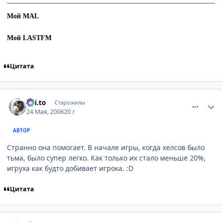
Мой MAL
Мой LASTFM
Цитата
comment_1130217
Статистика автора
Kai.to
Старожилы
24 Мая, 2006
20 г
АВТОР
Странно она помогает. В начале игры, когда хелсов было
тьма, было супер легко. Как только их стало меньше 20%,
игруха как будто добивает игрока. :D
Цитата
comment_1130230
Статистика автора