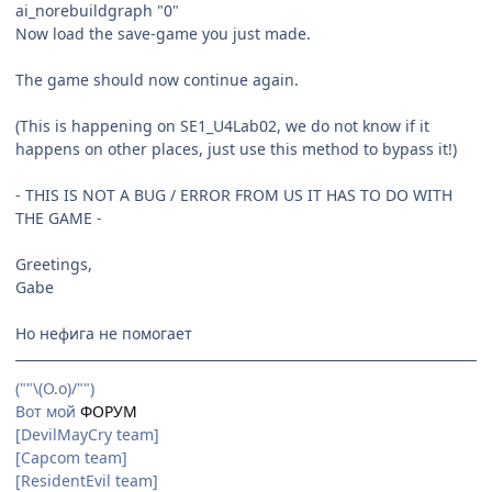
ai_norebuildgraph "0"
Now load the save-game you just made.
The game should now continue again.
(This is happening on SE1_U4Lab02, we do not know if it
happens on other places, just use this method to bypass it!)
- THIS IS NOT A BUG / ERROR FROM US IT HAS TO DO WITH
THE GAME -
Greetings,
Gabe
Но нефига не помогает
(""\(О.о)/"")
Вот мой
ФОРУМ
[DevilMayCry team]
[Capcom team]
[ResidentEvil team]