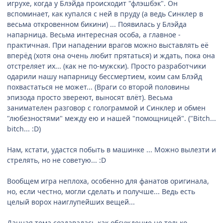
игрухе, когда у Блэйда происходит "флэшбэк". Он
вспоминает, как купался с ней в пруду (а ведь Синклер в
весьма откровенном бикини) ... Появилась у Блэйда
напарница. Весьма интересная особа, а главное -
практичная. При нападении врагов можно выставлять её
вперёд (хотя она очень любит прятаться) и ждать, пока она
отстреляет их... (как не по-мужски). Просто разработчики
одарили нашу напарницу бессмертием, коим сам Блэйд
похвастаться не может... (Враги со второй половины
эпизода просто звереют, выносят влёт). Весьма
занимателен разговор с голограммой и Синклер и обмен
"любезностями" между ею и нашей "помощницей". ("Bitch...
bitch... :D)
Нам, кстати, удастся побыть в машинке ... Можно вылезти и
стрелять, но не советую... :D
Вообщем игра неплоха, особенно для фанатов оригинала,
но, если честно, могли сделать и получше... Ведь есть
целый ворох наиглупейших вещей...
Данная тема создавалась как обсуждение не только