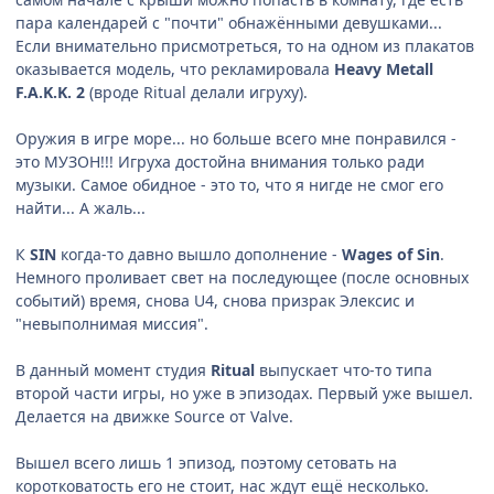
пара календарей с "почти" обнажёнными девушками...
Если внимательно присмотреться, то на одном из плакатов
оказывается модель, что рекламировала
Heavy Metall
F.A.K.K. 2
(вроде Ritual делали игруху).
Оружия в игре море... но больше всего мне понравился -
это МУЗОН!!! Игруха достойна внимания только ради
музыки. Самое обидное - это то, что я нигде не смог его
найти... А жаль...
К
SIN
когда-то давно вышло дополнение -
Wages of Sin
.
Немного проливает свет на последующее (после основных
событий) время, снова U4, снова призрак Элексис и
"невыполнимая миссия".
В данный момент студия
Ritual
выпускает что-то типа
второй части игры, но уже в эпизодах. Первый уже вышел.
Делается на движке Source от Valve.
Вышел всего лишь 1 эпизод, поэтому сетовать на
коротковатость его не стоит, нас ждут ещё несколько.