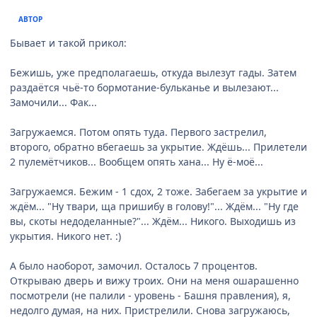
АВТОР
Бывает и такой прикол:
Бежишь, уже предполагаешь, откуда вылезут гады. Затем
раздаётся чьё-то бормотание-бульканье и вылезают...
Замочили... Фак...
Загружаемся. Потом опять туда. Первого застрелил,
второго, обратно вбегаешь за укрытие. Ждёшь... Прилетели
2 пулемётчиков... Вообщем опять хана... Ну ё-моё...
Загружаемся. Бежим - 1 сдох, 2 тоже. Забегаем за укрытие и
ждём... "Ну твари, ща пришибу в голову!"... Ждём... "Ну где
вы, скоты недоделанные?"... Ждём... Никого. Выходишь из
укрытия. Никого нет. :)
А было наоборот, замочил. Осталось 7 процентов.
Открываю дверь и вижу троих. Они на меня ошарашенно
посмотрели (не палили - уровень - Башня правления), я,
недолго думая, на них. Пристрелили. Снова загружаюсь,