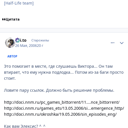
[Half-Life team]
Цитата
comment_1135327
Статистика автора
Kai.to
Старожилы
26 Мая, 2006
20 г
АВТОР
Это помогает в месте, где слушаешь Виктора... Он там
втирает, что ему нужна подлодка... Потом из-за баги просто
стоит.
Ловите пару ссылок. Должно быть решение проблемы.
http://doci.nnm.ru/pc_games_bittorrent/11....nce_bittorrent/
http://doci.nnm.ru/games_ets/13.05.2006/si...emergence_http/
http://doci.nnm.ru/okroshka/19.05.2006/sin_episodes_eng/
Как вам Элексис? ^_^