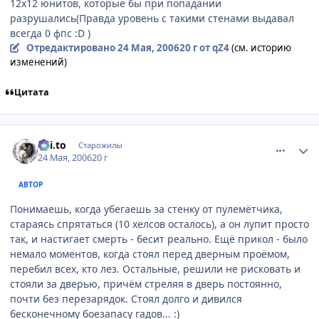
12х12 юнитов, которые бы при попадании
разрушались(Правда уровень с такими стенами выдавал
всегда 0 фпс :D )
Отредактировано
24 Мая, 2006
20 г
от qZ4
(см. историю
изменений)
Цитата
comment_1130149
Статистика автора
Kai.to
Старожилы
24 Мая, 2006
20 г
АВТОР
Понимаешь, когда убегаешь за стенку от пулемётчика,
стараясь спрятаться (10 хелсов осталось), а он лупит просто
так, и настигает смерть - бесит реально. Ещё прикол - было
немало моментов, когда стоял перед дверным проёмом,
перебил всех, кто лез. Остальные, решили не рисковать и
стояли за дверью, причём стреляя в дверь постоянно,
почти без перезарядок. Стоял долго и дивился
бесконечному боезапасу гадов... :)