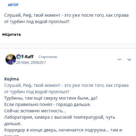
АВТОР
Слушай, Риф, твой момент - это уже после того, как справа
от турбин под водой проплыл?
Цитата
comment_1138256
Статистика автора
Riff-Raff
Старожилы
26 Мая, 2006
20 г
Kojima
Слушай, Риф, твой момент - это уже после того, как справа
от турбин под водой проплыл?
Турбины, там ещё сверху мостики были, да?
Если правильно понял - гораздо дальше.
Сейчас вспомню местность...
Лаборатория, камера с высокой температурой, чуть
дальше.
Корридор в конце дверь, начинается подгрузка... там и