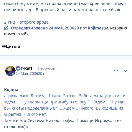
снова бегу к ним, но справа (в нише) уже хрен знает откуда
появился гад... В прошлый раз и намёка на него не было.
2 Риф - второго вроде.
Отредактировано
24 Мая, 2006
20 г
от Kojima
(см. историю
изменений)
Цитата
comment_1130175
Статистика автора
Riff-Raff
Старожилы
24 Мая, 2006
20 г
Kojima
агружаемся. Бежим - 1 сдох, 2 тоже. Забегаем за укрытие и
ждём... "Ну твари, ща пришибу в голову!"... Ждём... "Ну где
вы, скоты недоделанные?"... Ждём... Никого. Выходишь из
укрытия. Никого нет.
Там же ета Система Никел... тьфу.. .Помощи Игроку... я ее
отключил)))