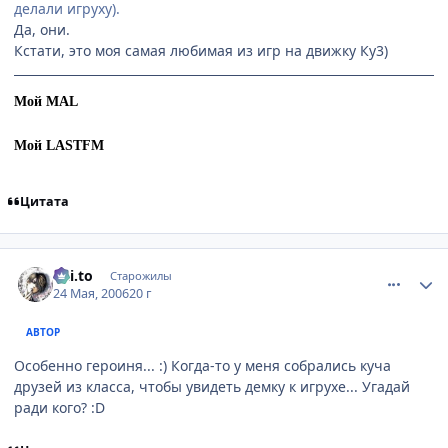
делали игруху).
Да, они.
Кстати, это моя самая любимая из игр на движку Ку3)
Мой MAL
Мой LASTFM
Цитата
comment_1129942
Статистика автора
Kai.to
Старожилы
24 Мая, 2006
20 г
АВТОР
Особенно героиня... :) Когда-то у меня собрались куча
друзей из класса, чтобы увидеть демку к игрухе... Угадай
ради кого? :D