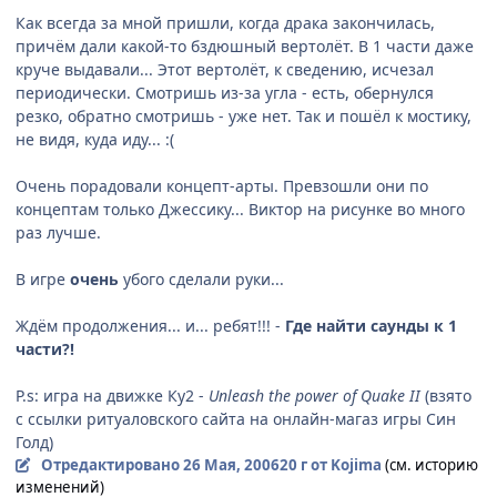
Как всегда за мной пришли, когда драка закончилась,
причём дали какой-то бздюшный вертолёт. В 1 части даже
круче выдавали... Этот вертолёт, к сведению, исчезал
периодически. Смотришь из-за угла - есть, обернулся
резко, обратно смотришь - уже нет. Так и пошёл к мостику,
не видя, куда иду... :(
Очень порадовали концепт-арты. Превзошли они по
концептам только Джессику... Виктор на рисунке во много
раз лучше.
В игре
очень
убого сделали руки...
Ждём продолжения... и... ребят!!! -
Где найти саунды к 1
части?!
P.s: игра на движке Ку2 -
Unleash the power of Quake II
(взято
с ссылки ритуаловского сайта на онлайн-магаз игры Син
Голд)
Отредактировано
26 Мая, 2006
20 г
от Kojima
(см. историю
изменений)