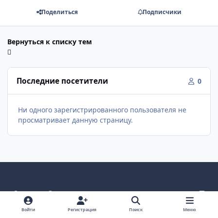
Поделиться
Подписчики
Вернуться к списку тем
Последние посетители
0
Ни одного зарегистрированного пользователя не
просматривает данную страницу.
Светлый режим
Темный режим
Как в системе
v
k
Язык
Политика конфиденциальности
Войти
Регистрация
Поиск
Меню