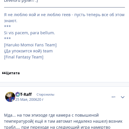
Levelord рулит! :)
Я не люблю яой и не люблю геев - пусть теперь все об этом
знают.
***
Si vis pacem, para bellum.
***
[Haruko Momoi Fans Team]
{Да упокоится яой} team
[Final Fantasy Team]
Цитата
comment_1133703
Статистика автора
Riff-Raff
Старожилы
25 Мая, 2006
20 г
Мда... на том эпизоде где камера с повышеной
температурой( ещё я там автомат недалеко нашел) возник
трабл.... при переходе на следующий игра намертво