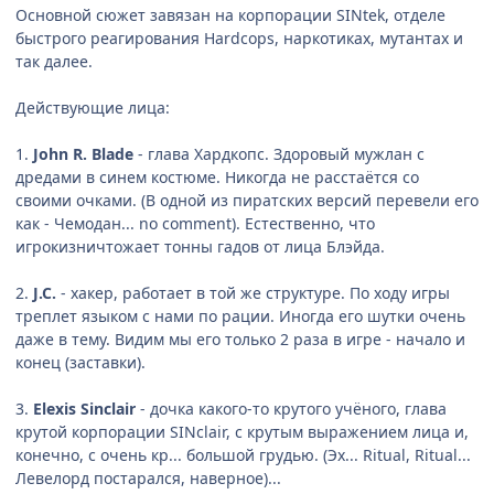
Основной сюжет завязан на корпорации SINtek, отделе
быстрого реагирования Hardcops, наркотиках, мутантах и
так далее.
Действующие лица:
1.
John R. Blade
- глава Хардкопс. Здоровый мужлан с
дредами в синем костюме. Никогда не расстаётся со
своими очками. (В одной из пиратских версий перевели его
как - Чемодан... no comment). Естественно, что
игрокизничтожает тонны гадов от лица Блэйда.
2.
J.C.
- хакер, работает в той же структуре. По ходу игры
треплет языком с нами по рации. Иногда его шутки очень
даже в тему. Видим мы его только 2 раза в игре - начало и
конец (заставки).
3.
Elexis Sinclair
- дочка какого-то крутого учёного, глава
крутой корпорации SINclair, с крутым выражением лица и,
конечно, с очень кр... большой грудью. (Эх... Ritual, Ritual...
Левелорд постарался, наверное)...