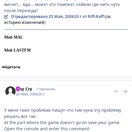
виснет... мда... может кто поможет сейвом где-нить чуть
после перехода?
Отредактировано
25 Мая, 2006
20 г
от Riff-Raff
(см.
историю изменений)
Мой MAL
Мой LASTFM
Цитата
comment_1135107
Статистика автора
May Cry
Старожилы
26 Мая, 2006
20 г
У меня таже проблема пишут что там нуна эту проблему
решать вот так:
At the part where the game doesn't go on save your game.
Open the console and enter this command: