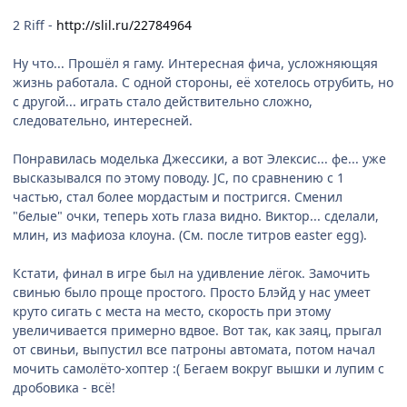
2 Riff -
http://slil.ru/22784964
Ну что... Прошёл я гаму. Интересная фича, усложняющяя
жизнь работала. С одной стороны, её хотелось отрубить, но
с другой... играть стало действительно сложно,
следовательно, интересней.
Понравилась моделька Джессики, а вот Элексис... фе... уже
высказывался по этому поводу. JC, по сравнению с 1
частью, стал более мордастым и постригся. Сменил
"белые" очки, теперь хоть глаза видно. Виктор... сделали,
млин, из мафиоза клоуна. (См. после титров easter egg).
Кстати, финал в игре был на удивление лёгок. Замочить
свинью было проще простого. Просто Блэйд у нас умеет
круто сигать с места на место, скорость при этому
увеличивается примерно вдвое. Вот так, как заяц, прыгал
от свиньи, выпустил все патроны автомата, потом начал
мочить самолёто-хоптер :( Бегаем вокруг вышки и лупим с
дробовика - всё!