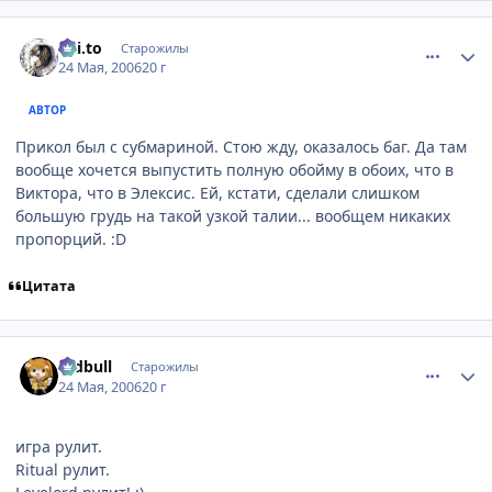
comment_1130241
Статистика автора
Kai.to
Старожилы
24 Мая, 2006
20 г
АВТОР
Прикол был с субмариной. Стою жду, оказалось баг. Да там
вообще хочется выпустить полную обойму в обоих, что в
Виктора, что в Элексис. Ей, кстати, сделали слишком
большую грудь на такой узкой талии... вообщем никаких
пропорций. :D
Цитата
comment_1130367
Статистика автора
redbull
Старожилы
24 Мая, 2006
20 г
игра рулит.
Ritual рулит.