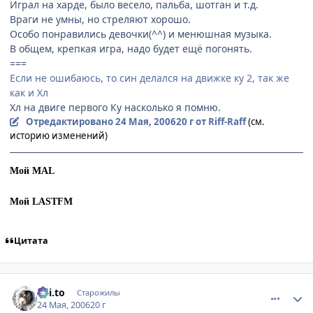
Играл на харде, было весело, пальба, шотган и т.д.
Враги не умны, но стреляют хорошо.
Особо понравились девочки(^^) и менюшная музыка.
В общем, крепкая игра, надо будет ещё погонять.
===
Если не ошибаюсь, то син делался на движке ку 2, так же
как и Хл
Хл на двиге первого Ку насколько я помню.
Отредактировано
24 Мая, 2006
20 г
от Riff-Raff
(см.
историю изменений)
Мой MAL
Мой LASTFM
Цитата
comment_1130172
Статистика автора
Kai.to
Старожилы
24 Мая, 2006
20 г