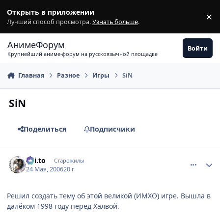
Перейти к содержимому
Открыть в приложении
×
З
Лучший способ просмотра.
Узнать больше
.
АнимеФорум
Войти
Крупнейший аниме-форум на русскоязычной площадке
Главная
Разное
Игры
SiN
SiN
Поделиться
Подписчики
comment_1129487
Статистика автора
Kai.to
Старожилы
24 Мая, 2006
20 г
Решил создать тему об этой великой (ИМХО) игре. Вышла в
далёком 1998 году перед Халвой.