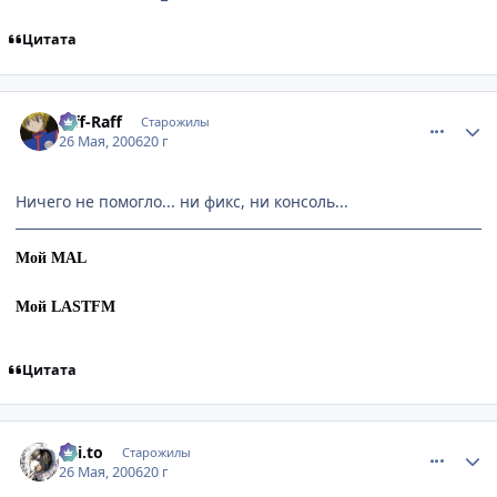
Цитата
comment_1137984
Статистика автора
Riff-Raff
Старожилы
26 Мая, 2006
20 г
Ничего не помогло... ни фикс, ни консоль...
Мой MAL
Мой LASTFM
Цитата
comment_1138133
Статистика автора
Kai.to
Старожилы
26 Мая, 2006
20 г