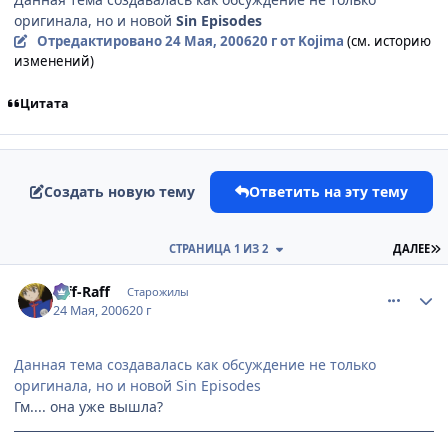
оригинала, но и новой
Sin Episodes
Отредактировано
24 Мая, 2006
20 г
от Kojima
(см. историю
изменений)
Цитата
Создать новую тему
Ответить на эту тему
П
СТРАНИЦА 1 ИЗ 2
ДАЛЕЕ
comment_1129538
Статистика автора
Riff-Raff
Старожилы
24 Мая, 2006
20 г
Данная тема создавалась как обсуждение не только
оригинала, но и новой Sin Episodes
Гм.... она уже вышла?