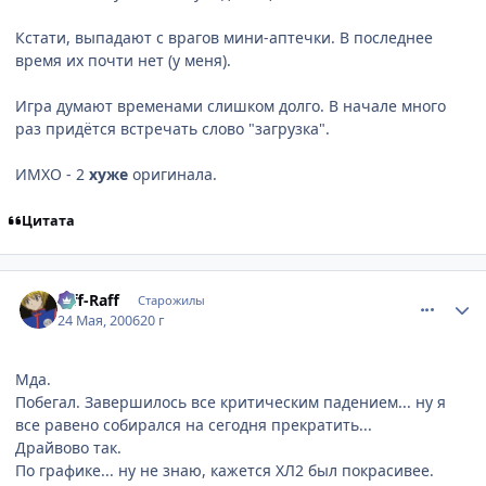
Кстати, выпадают с врагов мини-аптечки. В последнее
время их почти нет (у меня).
Игра думают временами слишком долго. В начале много
раз придётся встречать слово "загрузка".
ИМХО - 2
хуже
оригинала.
Цитата
comment_1130157
Статистика автора
Riff-Raff
Старожилы
24 Мая, 2006
20 г
Мда.
Побегал. Завершилось все критическим падением... ну я
все равено собирался на сегодня прекратить...
Драйвово так.
По графике... ну не знаю, кажется ХЛ2 был покрасивее.