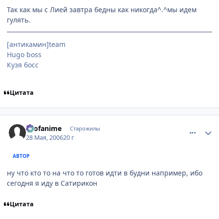
Так как мы с Лией завтра бедны как никогда^.^мы идем
гулять.
[антикамин]team
Hugo boss
Кузя босс
Цитата
comment_1142333
Статистика автора
allofanime
Старожилы
28 Мая, 2006
20 г
АВТОР
ну что кто то на что то готов идти в будни например, ибо
сегодня я иду в Сатирикон
Цитата