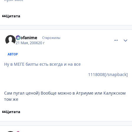
Цитата
comment_1118080
Статистика автора
allofanime
Старожилы
21 Мая, 2006
20 г
АВТОР
Ну в МЕГЕ билты есть всегда и на все
1118008[/snapback]
Сам пугал ценой) Вообще можно в Атриуме или Калужском
том же
Цитата
comment_1118090
Статистика автора