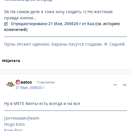
ЗА На самом деле я тоже хочу сходить =) Но жестокая
правда жизни...
Отредактировано
21 Мая, 2006
20 г
от Kaa
(см. историю
изменений)
Орлы летают одиноко. Бараны пасутся стадами. Ф. Сидней.
Цитата
comment_1118008
Статистика автора
Cheatos
Старожилы
21 Мая, 2006
20 г
Ну в МЕГЕ билты есть всегда и на все
[антикамин]team
Hugo boss
Кузя босс