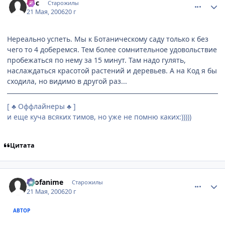
Эос
Старожилы
21 Мая, 2006
20 г
Нереально успеть. Мы к Ботаническому саду только к без
чего то 4 доберемся. Тем более сомнительное удовольствие
пробежаться по нему за 15 минут. Там надо гулять,
наслаждаться красотой растений и деревьев. А на Код я бы
сходила, но видимо в другой раз...
[ ♣ Оффлайнеры ♣ ]
и еще куча всяких тимов, но уже не помню каких:)))))
Цитата
comment_1118156
Статистика автора
allofanime
Старожилы
21 Мая, 2006
20 г
АВТОР