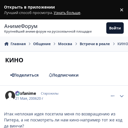
Перейти к содержимому
Открыть в приложении
×
З
Лучший способ просмотра.
Узнать больше
.
АнимеФорум
Войти
Крупнейший аниме-форум на русскоязычной площадке
Главная
Общение
Москва
Встречи в реале
КИН
КИНО
Поделиться
Подписчики
comment_1117803
Статистика автора
allofanime
Старожилы
21 Мая, 2006
20 г
Итак неплохая идея посетила меня по возвращению из
Питера, а не посмотреть ли нам кино-например тот же код
да винчи?