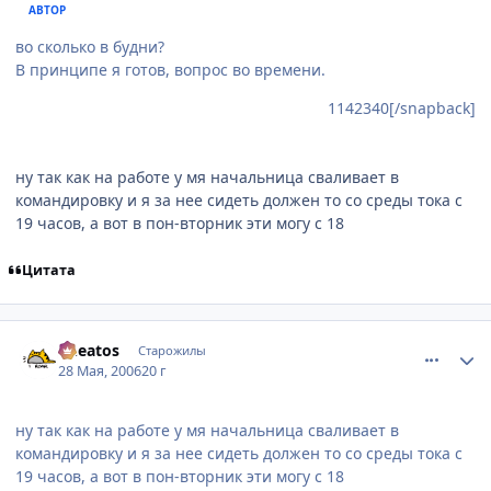
АВТОР
во сколько в будни?
В принципе я готов, вопрос во времени.
1142340[/snapback]
ну так как на работе у мя начальница сваливает в
командировку и я за нее сидеть должен то со среды тока с
19 часов, а вот в пон-вторник эти могу с 18
Цитата
comment_1142415
Статистика автора
Cheatos
Старожилы
28 Мая, 2006
20 г
ну так как на работе у мя начальница сваливает в
командировку и я за нее сидеть должен то со среды тока с
19 часов, а вот в пон-вторник эти могу с 18