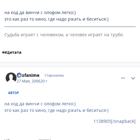
на код да винчи с олофом легко:)
это как раз то кино, где надо ржать и беситься:)
Судьба играет с человеком, а человек играет на трубе.
Цитата
comment_1138921
Статистика автора
allofanime
Старожилы
27 Мая, 2006
20 г
АВТОР
на код да винчи с олофом легко:)
это как раз то кино, где надо ржать и беситься:)
1138905[/snapback]