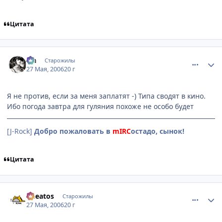
Цитата
comment_1140823
Статистика автора
Lia
Старожилы
27 Мая, 2006
20 г
Я не против, если за меня заплатят -) Типа сводят в кино.
Ибо погода завтра для гуляния похоже не особо будет
[J-Rock]
Добро пожаловать в
mIRC
остадо, сынок!
Цитата
comment_1141015
Статистика автора
Cheatos
Старожилы
27 Мая, 2006
20 г