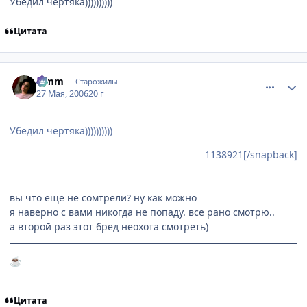
Убедил чертяка))))))))))
Цитата
comment_1138936
Статистика автора
Limm
Старожилы
27 Мая, 2006
20 г
Убедил чертяка))))))))))
1138921[/snapback]
вы что еще не сомтрели? ну как можно
я наверно с вами никогда не попаду. все рано смотрю..
а второй раз этот бред неохота смотреть)
☕
Цитата