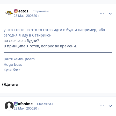
comment_1142340
Статистика автора
Cheatos
Старожилы
28 Мая, 2006
20 г
у что кто то на что то готов идти в будни например, ибо
сегодня я иду в Сатирикон
во сколько в будни?
В принципе я готов, вопрос во времени.
[антикамин]team
Hugo boss
Кузя босс
Цитата
comment_1142375
Статистика автора
allofanime
Старожилы
28 Мая, 2006
20 г