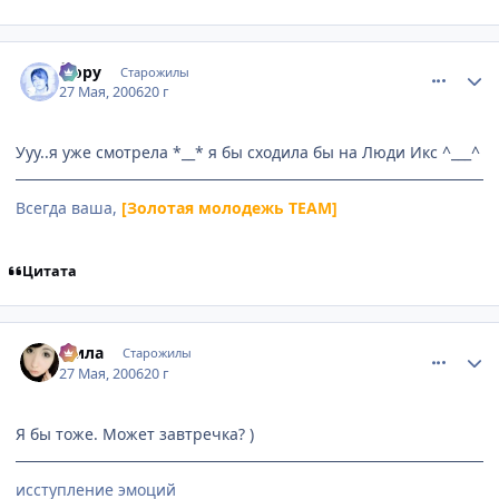
comment_1139694
Статистика автора
Йору
Старожилы
27 Мая, 2006
20 г
Ууу..я уже смотрела *__* я бы сходила бы на Люди Икс ^___^
Всегда ваша,
[Золотая молодежь TEAM]
Цитата
comment_1140766
Статистика автора
Мила
Старожилы
27 Мая, 2006
20 г
Я бы тоже. Может завтречка? )
исступление эмоций