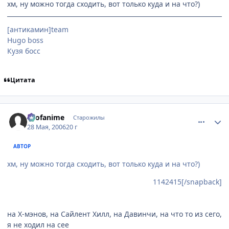
хм, ну можно тогда сходить, вот только куда и на что?)
[антикамин]team
Hugo boss
Кузя босс
Цитата
comment_1142422
Статистика автора
allofanime
Старожилы
28 Мая, 2006
20 г
АВТОР
хм, ну можно тогда сходить, вот только куда и на что?)
1142415[/snapback]
на Х-мэнов, на Сайлент Хилл, на Давинчи, на что то из сего,
я не ходил на сее