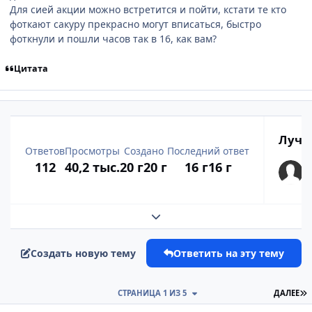
Для сией акции можно встретится и пойти, кстати те кто
фоткают сакуру прекрасно могут вписаться, быстро
фоткнули и пошли часов так в 16, как вам?
Цитата
Лучш
Ответов
Просмотры
Создано
Последний ответ
112
40,2 тыс.
20 г
20 г
16 г
16 г
Развернуть обзор темы
Создать новую тему
Ответить на эту тему
П
СТРАНИЦА 1 ИЗ 5
ДАЛЕЕ
comment_1117804
Статистика автора