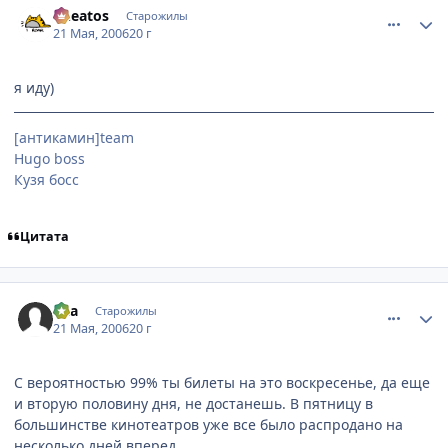
Cheatos
Старожилы
21 Мая, 2006
20 г
я иду)
[антикамин]team
Hugo boss
Кузя босс
Цитата
comment_1117990
Статистика автора
Kaa
Старожилы
21 Мая, 2006
20 г
С вероятностью 99% ты билеты на это воскресенье, да еще
и вторую половину дня, не достанешь. В пятницу в
большинстве кинотеатров уже все было распродано на
несколько дней вперед.