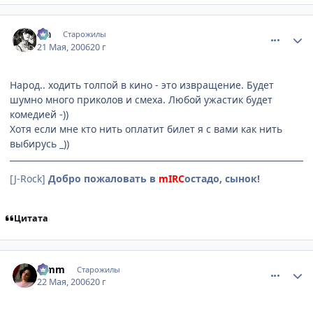
comment_1120094
Статистика автора
Lia
Старожилы
21 Мая, 2006
20 г
Народ.. ходить толпой в кино - это извращение. Будет
шумно много приколов и смеха. Любой ужастик будет
комедией -))
Хотя если мне кто нить оплатит билет я с вами как нить
выбирусь _))
[J-Rock]
Добро пожаловать в
mIRC
остадо, сынок!
Цитата
comment_1120683
Статистика автора
Limm
Старожилы
22 Мая, 2006
20 г