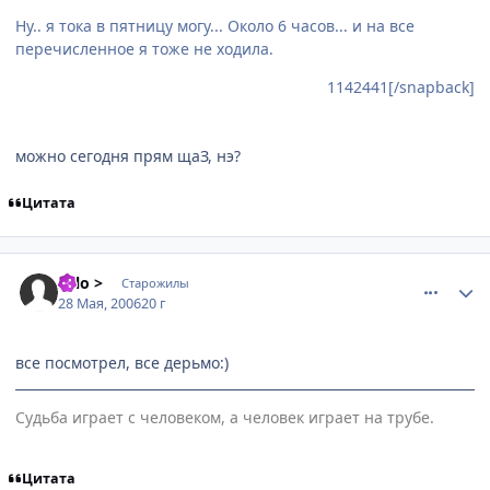
Ну.. я тока в пятницу могу... Около 6 часов... и на все
перечисленное я тоже не ходила.
1142441[/snapback]
можно сегодня прям щаЗ, нэ?
Цитата
comment_1142605
Статистика автора
solo >
Старожилы
28 Мая, 2006
20 г
все посмотрел, все дерьмо:)
Судьба играет с человеком, а человек играет на трубе.
Цитата