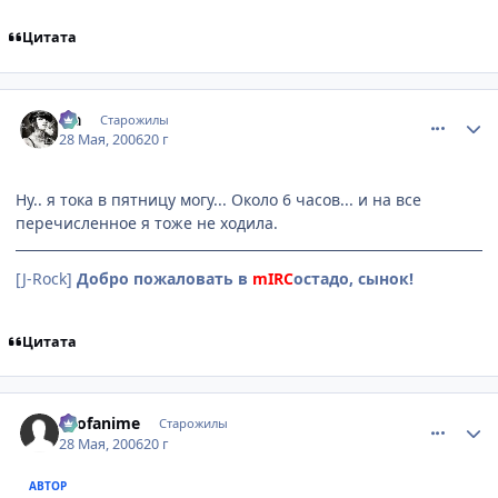
Цитата
comment_1142441
Статистика автора
Lia
Старожилы
28 Мая, 2006
20 г
Ну.. я тока в пятницу могу... Около 6 часов... и на все
перечисленное я тоже не ходила.
[J-Rock]
Добро пожаловать в
mIRC
остадо, сынок!
Цитата
comment_1142459
Статистика автора
allofanime
Старожилы
28 Мая, 2006
20 г
АВТОР