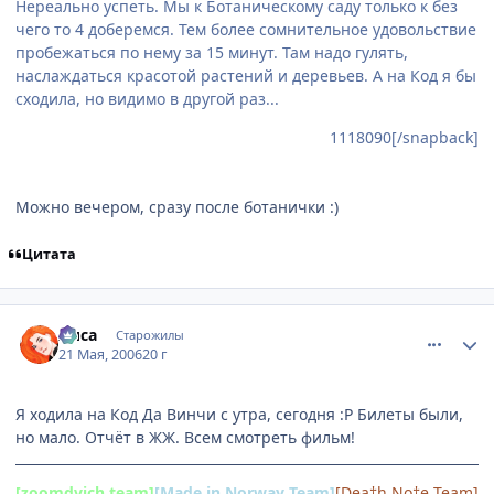
Нереально успеть. Мы к Ботаническому саду только к без
чего то 4 доберемся. Тем более сомнительное удовольствие
пробежаться по нему за 15 минут. Там надо гулять,
наслаждаться красотой растений и деревьев. А на Код я бы
сходила, но видимо в другой раз...
1118090[/snapback]
Можно вечером, сразу после ботанички :)
Цитата
comment_1119881
Статистика автора
Лиса
Старожилы
21 Мая, 2006
20 г
Я ходила на Код Да Винчи с утра, сегодня :Р Билеты были,
но мало. Отчёт в ЖЖ. Всем смотреть фильм!
[zoomdvich team]
[Made in Norway Team]
[Dea†h No†e Team]