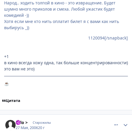
Народ.. ходить толпой в кино - это извращение. Будет
шумно много приколов и смеха. Любой ужастик будет
комедией -))
Хотя если мне кто нить оплатит билет я с вами как нить
выбирусь _))
1120094[/snapback]
+1
в кино всегда хожу одна, так больше концентрированности)
это вам не это)
☕
Цитата
comment_1138905
Статистика автора
solo >
Старожилы
27 Мая, 2006
20 г