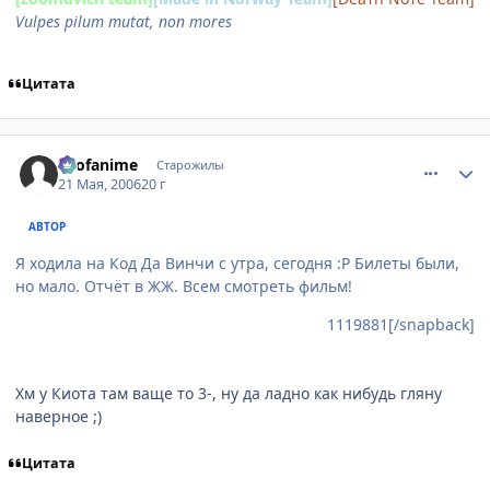
Vulpes pilum mutat, non mores
Цитата
comment_1120078
Статистика автора
allofanime
Старожилы
21 Мая, 2006
20 г
АВТОР
Я ходила на Код Да Винчи с утра, сегодня :Р Билеты были,
но мало. Отчёт в ЖЖ. Всем смотреть фильм!
1119881[/snapback]
Хм у Киота там ваще то 3-, ну да ладно как нибудь гляну
наверное ;)
Цитата