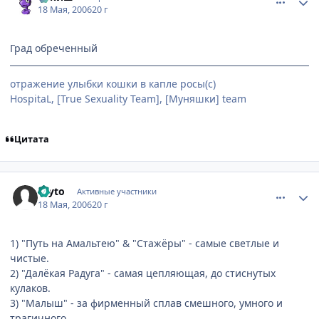
18 Мая, 2006
20 г
Град обреченный
отражение улыбки кошки в капле росы(с)
HospitaL, [True Sexuality Team], [Муняшки] team
Цитата
comment_1107149
Статистика автора
Teyto
Активные участники
18 Мая, 2006
20 г
1) "Путь на Амальтею" & "Стажёры" - самые светлые и
чистые.
2) "Далёкая Радуга" - самая цепляющая, до стиснутых
кулаков.
3) "Малыш" - за фирменный сплав смешного, умного и
трагичного.