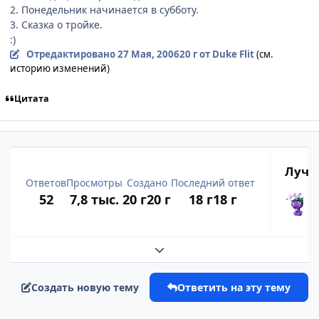
2. Понедельник начинается в субботу.
3. Сказка о тройке.
:)
Отредактировано
27 Мая, 2006
20 г
от Duke Flit
(см.
историю изменений)
Цитата
Лучш
Ответов
Просмотры
Создано
Последний ответ
52
7,8 тыс.
20 г
20 г
18 г
18 г
Развернуть обзор темы
Создать новую тему
Ответить на эту тему