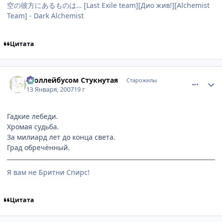
空の彼方にあるものは… [Last Exile team][Дио жив!][Alchemist
Team] - Dark Alchemist
Цитата
comment_1637152
Статистика автора
Троллейбусом Стукнутая
Старожилы
13 Января, 2007
19 г
Гадкие лебеди.
Хромая судьба.
За милиард лет до конца света.
Град обречённый.
Я вам не Бритни Спирс!
Цитата