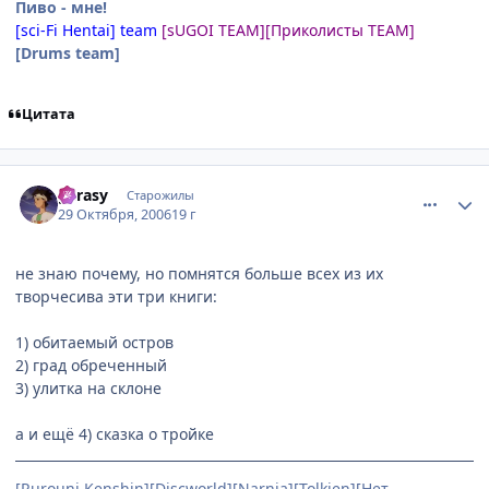
Пиво - мне!
[sci-Fi Hentai] team
[sUGOI TEAM]
[Приколисты TEAM]
[Drums team]
Цитата
comment_1540488
Статистика автора
gerasy
Старожилы
29 Октября, 2006
19 г
не знаю почему, но помнятся больше всех из их
творчесива эти три книги:
1) обитаемый остров
2) град обреченный
3) улитка на склоне
а и ещё 4) сказка о тройке
[Rurouni Kenshin][Discworld][Narnia][Tolkien][Нет