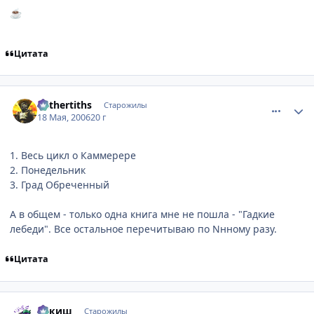
☕
Цитата
comment_1106794
Статистика автора
Mithertiths
Старожилы
18 Мая, 2006
20 г
1. Весь цикл о Каммерере
2. Понедельник
3. Град Обреченный
А в общем - только одна книга мне не пошла - "Гадкие
лебеди". Все остальное перечитываю по Nнному разу.
Цитата
comment_1106900
Статистика автора
апкиш
Старожилы