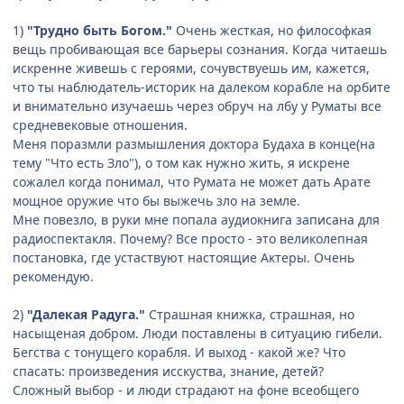
1)
"Трудно быть Богом."
Очень жесткая, но философкая
вещь пробивающая все барьеры сознания. Когда читаешь
искренне живешь с героями, сочувствуешь им, кажется,
что ты наблюдатель-историк на далеком корабле на орбите
и внимательно изучаешь через обруч на лбу у Руматы все
средневековые отношения.
Меня поразмли размышления доктора Будаха в конце(на
тему "Что есть Зло"), о том как нужно жить, я искрене
сожалел когда понимал, что Румата не может дать Арате
мощное оружие что бы выжечь зло на земле.
Мне повезло, в руки мне попала аудиокнига записана для
радиоспектакля. Почему? Все просто - это великолепная
постановка, где устаствуют настоящие Актеры. Очень
рекомендую.
2)
"Далекая Радуга."
Страшная книжка, страшная, но
насыщеная добром. Люди поставлены в ситуацию гибели.
Бегства с тонущего корабля. И выход - какой же? Что
спасать: произведения исскуства, знание, детей?
Сложный выбор - и люди страдают на фоне всеобщего