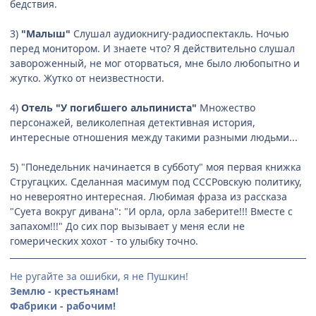
бедствия.
3)
"Малыш"
Слушал аудиокнигу-радиоспектакль. Ночью
перед монитором. И знаете что? Я действительно слушал
завороженный, не мог оторваться, мне было любопытно и
жутко. Жутко от неизвестности.
4)
Отель "У погибшего альпиниста"
Множество
персонажей, великолепная детективная история,
интересные отношения между такими разными людьми...
5) "Понедельник начинается в субботу" моя первая книжка
Стругацких. Сделанная масимум под СССРовскую политику,
но невероятно интересная. Любимая фраза из рассказа
"Суета вокруг дивана": "И орла, орла заберите!!! Вместе с
запахом!!!" До сих пор вызывает у меня если не
гомерических хохот - то улыбку точно.
Не ругайте за ошибки, я не Пушкин!
Землю - крестьянам!
Фабрики - рабочим!