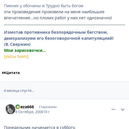
Пикник у обочины и Трудно быть богом
эти произведения произвели на меня наибльшее
впечатление...но плохих работ у них нет однозначно!
Измотав противника безпорядочным бегством,
деморализуем его безоговорочной капитуляцией!
(В. Свержин)
Мои зарисовочки...
[кЫсы team]
Цитата
4 месяца спустя...
comment_1493370
Статистика автора
Cheza666
Старожилы
8 Октября, 2006
19 г
Понедельник начинается в субботу.