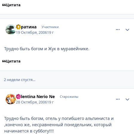
Цитата
comment_1519955
Статистика автора
Буратина
Участники
19 Октября, 2006
19 г
Трудно быть богом и Жук в муравейнике.
Цитата
2 недели спустя...
comment_1537733
Статистика автора
Valentina Nerio Ne
Старожилы
28 Октября, 2006
19 г
Трудно быть богом, отель у погибшего альпиниста и
,конечно же, несравненный понедельник, который
начинается в субботу!!!!