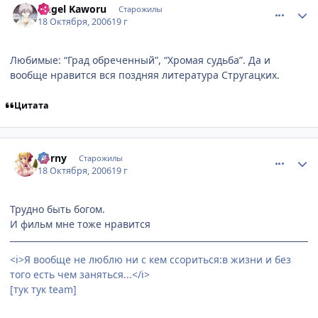
Angel Kaworu
Старожилы
18 Октября, 2006
19 г
Любимые: “Град обреченный”, “Хромая судьба”. Да и
вообще нравится вся поздняя литература Стругацких.
Цитата
comment_1517147
Статистика автора
Corny
Старожилы
18 Октября, 2006
19 г
Трудно быть богом.
И фильм мне тоже нравится
<i>Я вообще не люблю ни с кем ссориться:в жизни и без
того есть чем заняться...</i>
[тук тук team]