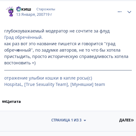
comment_1638112
Статистика автора
апкиш
Старожилы
13 Января, 2007
19 г
глубокоуважаемый модератор не сочтите за флуд
Град обречённый.
как раз вот это название пишется и говорится "град
обреч
е
нный", по задумке авторов, не то что бы хотела
пристыдить, просто историческую справедливость хотела
востоновить =)
отражение улыбки кошки в капле росы(с)
HospitaL, [True Sexuality Team], [Муняшки] team
Цитата
П
СТРАНИЦА 1 ИЗ 3
ДАЛЕЕ