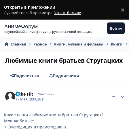
Перейти к содержимому
Открыть в приложении
×
З
Лучший способ просмотра.
Узнать больше
.
АнимеФорум
Войти
Крупнейший аниме-форум на русскоязычной площадке
Главная
Разное
Книги, музыка и фильмы
Книги
Любимые книги братьев Стругацких
Поделиться
Подписчики
comment_1103319
Статистика автора
Duke Flit
Участники
17 Мая, 2006
20 г
Какие ваши любимые книги братьев Стругацких?
Мои любимые:
1. Экспедиция в преисподнюю.