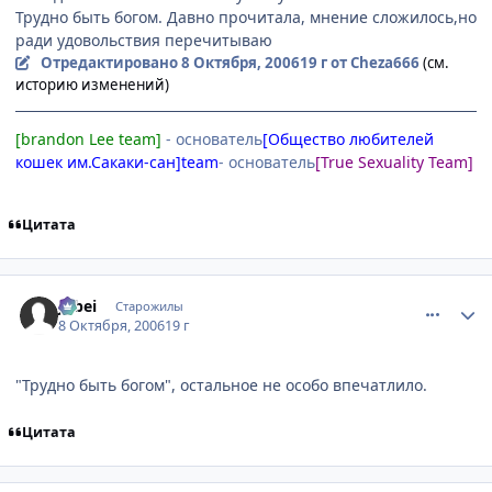
Трудно быть богом. Давно прочитала, мнение сложилось,но
ради удовольствия перечитываю
Отредактировано
8 Октября, 2006
19 г
от Cheza666
(см.
историю изменений)
[brandon Lee team]
- основатель
[Общество любителей
кошек им.Сакаки-сан]team
- основатель
[True Sexuality Team]
Цитата
comment_1493925
Статистика автора
Jubei
Старожилы
8 Октября, 2006
19 г
"Трудно быть богом", остальное не особо впечатлило.
Цитата