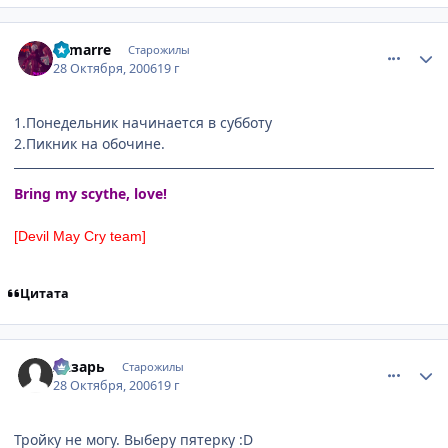
comment_1539572
Статистика автора
Lamarre
Старожилы
28 Октября, 2006
19 г
1.Понедельник начинается в субботу
2.Пикник на обочине.
Bring my scythe, love!
[Devil May Cry team]
Цитата
comment_1539713
Статистика автора
Лазарь
Старожилы
28 Октября, 2006
19 г
Тройку не могу. Выберу пятерку :D