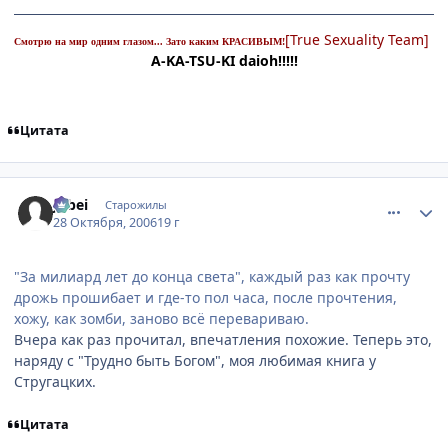
[True Sexuality Team]
Смотрю на мир одним глазом... Зато каким КРАСИВЫМ!
A-KA-TSU-KI daioh!!!!!
Цитата
comment_1538861
Статистика автора
Jubei
Старожилы
28 Октября, 2006
19 г
"За милиард лет до конца света", каждый раз как прочту
дрожь прошибает и где-то пол часа, после прочтения,
хожу, как зомби, заново всё перевариваю.
Вчера как раз прочитал, впечатления похожие. Теперь это,
наряду с "Трудно быть Богом", моя любимая книга у
Стругацких.
Цитата