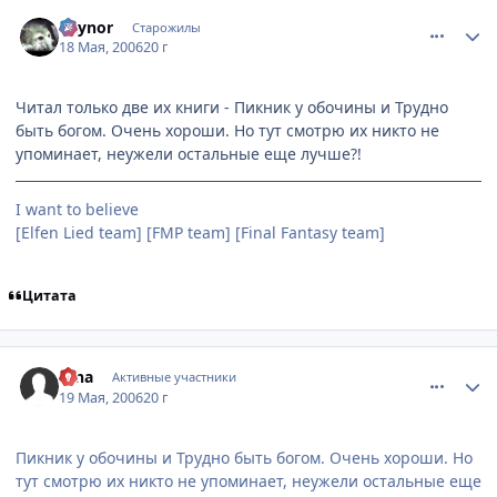
comment_1108859
Статистика автора
Raynor
Старожилы
18 Мая, 2006
20 г
Читал только две их книги - Пикник у обочины и Трудно
быть богом. Очень хороши. Но тут смотрю их никто не
упоминает, неужели остальные еще лучше?!
I want to believe
[Elfen Lied team] [FMP team] [Final Fantasy team]
Цитата
comment_1109154
Статистика автора
tyna
Активные участники
19 Мая, 2006
20 г
Пикник у обочины и Трудно быть богом. Очень хороши. Но
тут смотрю их никто не упоминает, неужели остальные еще