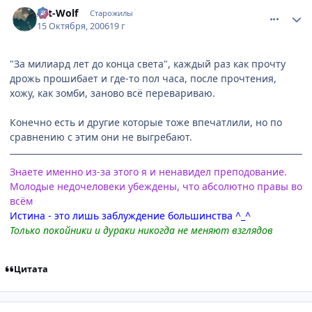
comment_1511330
Статистика автора
Art-Wolf
Старожилы
15 Октября, 2006
19 г
"За милиард лет до конца света", каждый раз как прочту
дрожь прошибает и где-то пол часа, после прочтения,
хожу, как зомби, заново всё перевариваю.
Конечно есть и другие которые тоже впечатлили, но по
сравнению с этим они не выгребают.
Знаете именно из-за этого я и ненавидел преподование.
Молодые недочеловеки убеждены, что абсолютно правы во
всём
Истина - это лишь заблуждение большинства ^_^
Только покойники и дураки никогда не меняют взглядов
Цитата
comment_1517022
Статистика автора