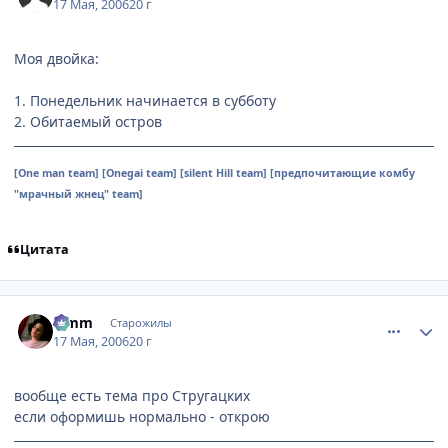
17 Мая, 2006
20 г
Моя двойка:
1. Понедельник начинается в субботу
2. Обитаемый остров
[One man team] [Onegai team] [silent Hill team] [предпочитающие комбу
"мрачный жнец" team]
Цитата
comment_1104917
Статистика автора
Limm
Старожилы
17 Мая, 2006
20 г
вообще есть тема про Стругацких
если оформишь нормально - открою