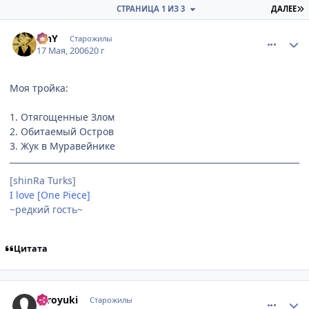
П
СТРАНИЦА 1 ИЗ 3
ДАЛЕЕ
comment_1103374
Статистика автора
MnY
Старожилы
17 Мая, 2006
20 г
Моя тройка:
1. Отягощенные Злом
2. Обитаемый Остров
3. Жук в Муравейнике
[shinRa Turks]
I love [One Piece]
~редкий гость~
Цитата
comment_1104519
Статистика автора
Hiroyuki
Старожилы