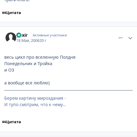
Цитата
comment_1108534
Статистика автора
Nexir
Активные участники
18 Мая, 2006
20 г
весь цикл про вселенную Полдня
Понедельник и Тройка
и ОЗ
а вообще все люблю)
Берем картину мироздания -
И тупо смотрим, что к чему...
Цитата