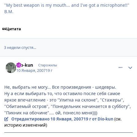
"My best weapon is my mouth... and I've got a microphone!!"
B.M.
Цитата
3 недели спустя...
comment_1631035
Статистика автора
Dio-kun
Старожилы
10 Января, 2007
19 г
Не, выбрать не могу... Все произведения - шедевры.
Ну а если выбирать то, что оставило после себя самое
яркое впечатление - это "Улитка на склоне", "Стажеры",
"Обитаемый остров", "Понедельник начинается в субботу",
"Пикник на обочине".... ой, понесло меня))))
Отредактировано
10 Января, 2007
19 г
от Dio-kun
(см.
историю изменений)