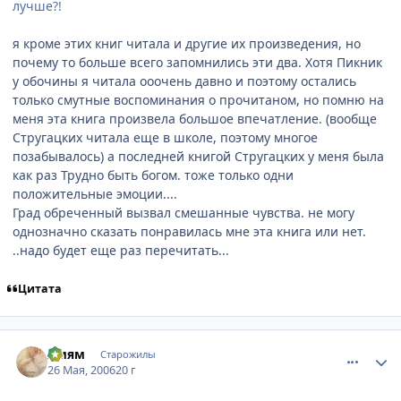
лучше?!
я кроме этих книг читала и другие их произведения, но
почему то больше всего запомнились эти два. Хотя Пикник
у обочины я читала ооочень давно и поэтому остались
только смутные воспоминания о прочитаном, но помню на
меня эта книга произвела большое впечатление. (вообще
Стругацких читала еще в школе, поэтому многое
позабывалось) а последней книгой Стругацких у меня была
как раз Трудно быть богом. тоже только одни
положительные эмоции....
Град обреченный вызвал смешанные чувства. не могу
однозначно сказать понравилась мне эта книга или нет.
..надо будет еще раз перечитать...
Цитата
comment_1138356
Статистика автора
Амям
Старожилы
26 Мая, 2006
20 г