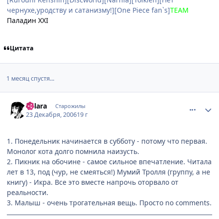
чернухе,уродству и сатанизму!][One Piece fan`s]
TEAM
Паладин XXI
Цитата
1 месяц спустя...
comment_1604281
Статистика автора
Lolara
Старожилы
23 Декабря, 2006
19 г
1. Понедельник начинается в субботу - потому что первая.
Монолог кота долго помнила наизусть.
2. Пикник на обочине - самое сильное впечатление. Читала
лет в 13, под (чур, не смеяться!) Мумий Тролля (группу, а не
книгу) - Икра. Все это вместе напрочь оторвало от
реальности.
3. Малыш - очень трогательная вещь. Просто no comments.