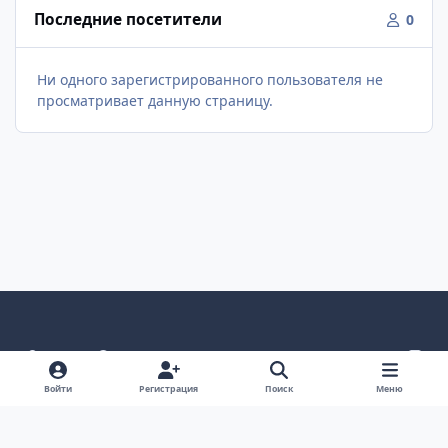
Последние посетители
0
Ни одного зарегистрированного пользователя не
просматривает данную страницу.
Светлый режим
Темный режим
Как в системе
v
k
Язык
Политика конфиденциальности
Войти
Регистрация
Поиск
Меню
Связаться с нами
Cookies
project25
Powered by
Invision Community