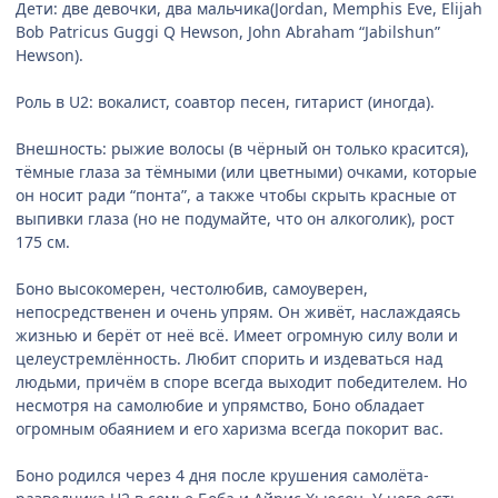
Дети: две девочки, два мальчика(Jordan, Memphis Eve, Elijah
Bob Patricus Guggi Q Hewson, John Abraham “Jabilshun”
Hewson).
Роль в U2: вокалист, соавтор песен, гитарист (иногда).
Внешность: рыжие волосы (в чёрный он только красится),
тёмные глаза за тёмными (или цветными) очками, которые
он носит ради “понта”, а также чтобы скрыть красные от
выпивки глаза (но не подумайте, что он алкоголик), рост
175 см.
Боно высокомерен, честолюбив, самоуверен,
непосредственен и очень упрям. Он живёт, наслаждаясь
жизнью и берёт от неё всё. Имеет огромную силу воли и
целеустремлённость. Любит спорить и издеваться над
людьми, причём в споре всегда выходит победителем. Но
несмотря на самолюбие и упрямство, Боно обладает
огромным обаянием и его харизма всегда покорит вас.
Боно родился через 4 дня после крушения самолёта-