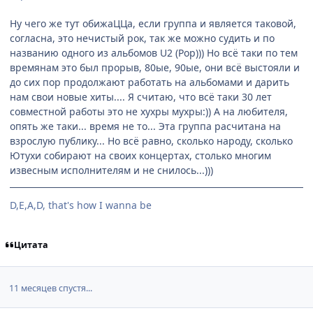
Ну чего же тут обижаЦЦа, если группа и является таковой,
согласна, это нечистый рок, так же можно судить и по
названию одного из альбомов U2 (Рор))) Но всё таки по тем
времянам это был прорыв, 80ые, 90ые, они всё выстояли и
до сих пор продолжают работать на альбомами и дарить
нам свои новые хиты.... Я считаю, что всё таки 30 лет
совместной работы это не хухры мухры:)) А на любителя,
опять же таки... время не то... Эта группа расчитана на
взрослую публику... Но всё равно, сколько народу, сколько
Ютухи собирают на своих концертах, столько многим
извесным исполнителям и не снилось...)))
D,E,A,D, that's how I wanna be
Цитата
11 месяцев спустя...