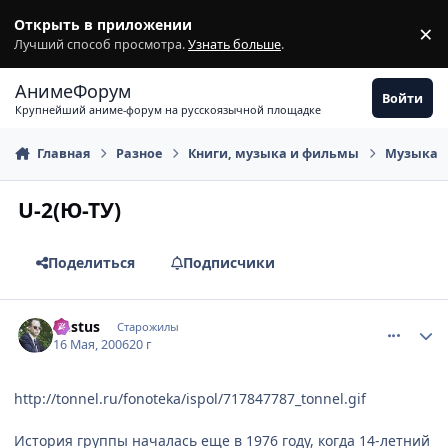
Перейти к содержимому
Открыть в приложении
×
З
Лучший способ просмотра.
Узнать больше
.
АнимеФорум
Войти
Крупнейший аниме-форум на русскоязычной площадке
Главная
Разное
Книги, музыка и фильмы
Музыка
U-2(Ю-ТУ)
Поделиться
Подписчики
comment_1098352
Статистика автора
Destus
Старожилы
16 Мая, 2006
20 г
http://tonnel.ru/fonoteka/ispol/717847787_tonnel.gif
История группы началась еще в 1976 году, когда 14-летний