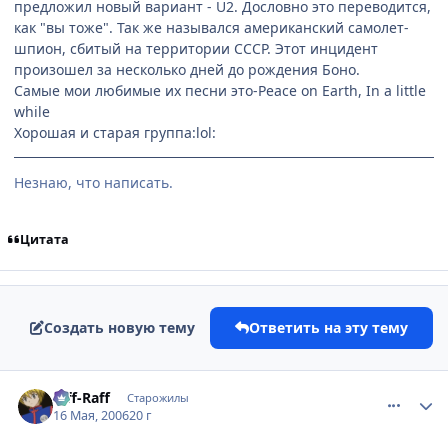
предложил новый вариант - U2. Дословно это переводится,
как "вы тоже". Так же назывался американский самолет-
шпион, сбитый на территории СССР. Этот инцидент
произошел за несколько дней до рождения Боно.
Самые мои любимые их песни это-Peace on Earth, In a little
while
Хорошая и старая группа:lol:
Незнаю, что написать.
Цитата
Создать новую тему
Ответить на эту тему
comment_1098354
Статистика автора
Riff-Raff
Старожилы
16 Мая, 2006
20 г