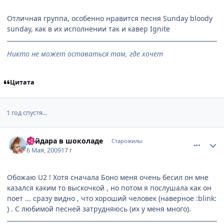
Отличная группа, особенно нравится песня Sunday bloody
sunday, как в их исполнении так и кавер Ignite
Никто не может оставаться там, где хочет
Цитата
1 год спустя...
comment_2250793
Статистика автора
дейдара в шоколаде
Старожилы
6 Мая, 2009
17 г
Обожаю U2 ! Хотя сначала Боно меня очень бесил он мне
казался каким то выскочкой , но потом я послушала как он
поет ... сразу видно , что хороший человек (наверное :blink:
) . С любимой песней затрудняюсь (их у меня много).