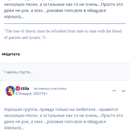
несколько песен, а остальные как-то не очень...Просто это
даже не рок, а ээээ....роковая попса(не в обиду,все
хорошо)...
"The tree of liberty must be refreshed from time to time with the blood
of patriots and tyrants."©
Цитата
1 месяц спустя...
comment_1615693
Статистика автора
Anttila
Активные участники
4 Января, 2007
19 г
Хорошая группа, правда только на любителя...нравится
несколько песен, а остальные как-то не очень...Просто это
даже не рок, а ээээ....роковая попса(не в обиду,все
хорошо)...