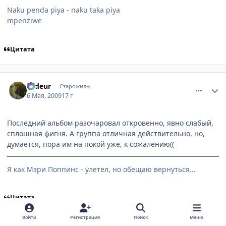
Naku penda piya - naku taka piya
mpenziwe
Цитата
comment_2250796
Статистика автора
Ardeur
Старожилы
6 Мая, 2009
17 г
Последний альбом разочаровал откровенно, явно слабый,
сплошная фигня. А группа отличная действительно, но,
думается, пора им на покой уже, к сожалению((
Я как Мэри Поппинс - улетел, но обещаю вернуться...
Цитата
Войти
Регистрация
Поиск
Меню