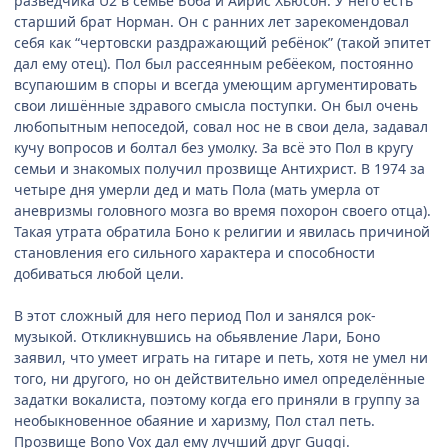
разведчика U2 в семье Боба и Айрис Хьюсон. У него есть
старший брат Норман. Он с ранних лет зарекомендовал
себя как “чертовски раздражающий ребёнок” (такой эпитет
дал ему отец). Пол был рассеянным ребёеком, постоянно
всупаюшим в споры и всегда умеющим аргументировать
свои лишённые здравого смысла поступки. Он был очень
любопытным непоседой, совал нос не в свои дела, задавал
кучу вопросов и болтал без умолку. За всё это Пол в кругу
семьи и знакомых получил прозвище Антихрист. В 1974 за
четыре дня умерли дед и мать Пола (мать умерла от
аневризмы головного мозга во время похорон своего отца).
Такая утрата обратила Боно к религии и явилась причиной
становления его сильного характера и способности
добиваться любой цели.
В этот сложный для него период Пол и занялся рок-
музыкой. Откликнувшись на обьявление Лари, Боно
заявил, что умеет играть на гитаре и петь, хотя не умел ни
того, ни другого, но он действительно имел определённые
задатки вокалиста, поэтому когда его приняли в группу за
необыкновенное обаяние и харизму, Пол стал петь.
Прозвище Bono Vox дал ему лучший друг Guggi.