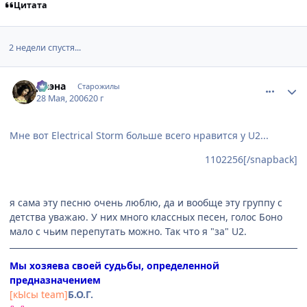
Цитата
2 недели спустя...
comment_1144117
Статистика автора
Даэна
Старожилы
28 Мая, 2006
20 г
Мне вот Electrical Storm больше всего нравится у U2...
1102256[/snapback]
я сама эту песню очень люблю, да и вообще эту группу с
детства уважаю. У них много классных песен, голос Боно
мало с чьим перепутать можно. Так что я "за" U2.
Мы хозяева своей судьбы, определенной
предназначением
[кЫсы team]
Б.О.Г.