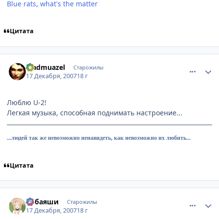
Blue rats, what's the matter
Цитата
comment_1936471
Статистика автора
Madmuazel
Старожилы
17 Декабря, 2007
18 г
Люблю U-2!
Легкая музыка, способная поднимать настроение...
...людей так же невозможно ненавидеть, как невозможно их любить...
Цитата
comment_1936506
Статистика автора
Кобаяши
Старожилы
17 Декабря, 2007
18 г