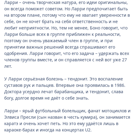
Ларри – очень творческая натура, его идеи оригинальны,
он всегда поможет советом. Но Ларри предпочитает быть
на втором плане, потому что ему не хватает уверенности в
себе, он не хочет брать на себя ответственность и не
любит неприятности. Но, тем не менее, Боно говорит, что
Ларри больше всех в группе приближен к реальности,
поэтому он очень уважаемый член в группе, и при
принятии важных решений всегда спрашивают его
одобрения. Ларри говорит, что его задача – удержать всех
членов группы вместе, и он справляется с ней вот уже 27
лет.
У Ларри серьёзная болезнь – тендонит. Это воспаление
суставов рук и пальцев. Впервые она проявилась в 1986.
Доктора усердно лечат барабанщика, и тендонит, слава
богу, долгое время не даёт о себе знать.
Ларри – ярый футбольный болельщик, фанат мотоциклов и
Элвиса Пресли (сын назван в честь кумира), он занимается
каратэ и очень хочет петь. Но это ему удаётся лишь в
караоке-барах и иногда на концертах U2.