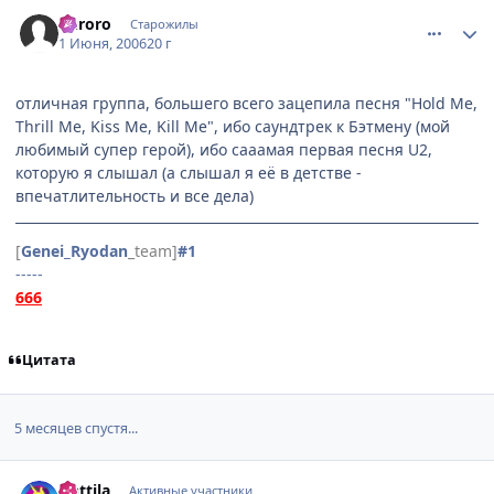
comment_1150758
Статистика автора
Kuroro
Старожилы
1 Июня, 2006
20 г
отличная группа, большего всего зацепила песня "Hold Me,
Thrill Me, Kiss Me, Kill Me", ибо саундтрек к Бэтмену (мой
любимый супер герой), ибо сааамая первая песня U2,
которую я слышал (а слышал я её в детстве -
впечатлительность и все дела)
[
Genei_Ryodan
_team]
#1
-----
666
Цитата
5 месяцев спустя...
comment_1552747
Статистика автора
Anttila
Активные участники