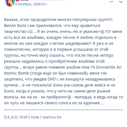
4 Ноября, 2006
19 г
Ваааах, этож прородители многих популярных групп!!!
Вилле Вало сам призновался, что ему нравиться
творчество U2... Я их очень очень лю и уважаю=))) !!!У меня
есть все их альбомы, каждую песню я люблю отдельно и
многие из них каждую считаю шедеврами!!! Я ужо и не
помнюпесню, которую я в первые услышала от этой
группы, но точно могу сказать, что после песни vertigo
реально задумалась о преобретении альбома этой
группы... всоре уменя появиля альбом How To Dismantle An
Atomic Bomb (тогда ещё он был новинкой), меня так
зацепило, что увидев DVD с их концерта незадумываясь
купила... и не пожалела! Боно (на самом деле вовсе и не
Боно, когда я узнала, что у него на самом деле рыжие
волосы, аж на ха - ха пробрало=))) - молодца, а ведь когда то
он чуть не лишился своего голоса из за курения...
D,E,A,D, that's how I wanna be