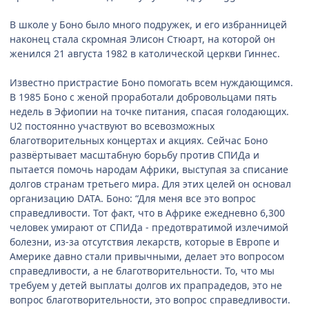
В школе у Боно было много подружек, и его избранницей
наконец стала скромная Элисон Стюарт, на которой он
женился 21 августа 1982 в католической церкви Гиннес.
Известно пристрастие Боно помогать всем нуждающимся.
В 1985 Боно с женой проработали добровольцами пять
недель в Эфиопии на точке питания, спасая голодающих.
U2 постоянно участвуют во всевозможных
благотворительных концертах и акциях. Сейчас Боно
развёртывает масштабную борьбу против СПИДа и
пытается помочь народам Африки, выступая за списание
долгов странам третьего мира. Для этих целей он основал
организацию DATA. Боно: “Для меня все это вопрос
справедливости. Тот факт, что в Африке ежедневно 6,300
человек умирают от СПИДа - предотвратимой излечимой
болезни, из-за отсутствия лекарств, которые в Европе и
Америке давно стали привычными, делает это вопросом
справедливости, а не благотворительности. То, что мы
требуем у детей выплаты долгов их прапрадедов, это не
вопрос благотворительности, это вопрос справедливости.