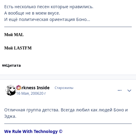
Есть несколько песен которые нравились.
А вообще не в моем вкусе.
И ещё политическая ориентация Боно...
Мой MAL
Мой LASTFM
Цитата
comment_1099380
Статистика автора
Darkness Inside
Старожилы
16 Мая, 2006
20 г
Отличная группа детства. Всегда любил как людей Боно и
Эджа.
We Rule With Technology ©