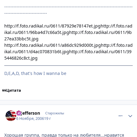
------------------------------------------------------------------------------------
----------------------------
http://f.foto.radikal.ru/0611/87929e78147et.jpg
http://f.foto.rad
ikal.ru/0611/96ba4d7c66a5t.jpg
http://f.foto.radikal.ru/0611/9b
27ea33bbc5t.jpg
http://f.foto.radikal.ru/0611/a86dc929d000t.jpg
http://f.foto.rad
ikal.ru/0611/d4ac070831b6t.jpg
http://f.foto.radikal.ru/0611/39
5446826c8ct.jpg
D,E,A,D, that's how I wanna be
Цитата
comment_1556413
Статистика автора
T. Jefferson
Старожилы
6 Ноября, 2006
19 г
Хорошая группа, правда только на любителя...нравится