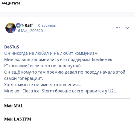
Цитата
comment_1102256
Статистика автора
Riff-Raff
Старожилы
16 Мая, 2006
20 г
DeSTuS
Он никогда не любил и не любит коммунизм
Мне больше запомнились его поддержка бомбежек
Югославии( если чего не перепутал).
Он ещё кому-то там премию давал по поводу начала этой
самой "операции".
Хотя к музыке не имеет отношения...
Мне вот Electrical Storm больше всего нравится у U2...
Мой MAL
Мой LASTFM