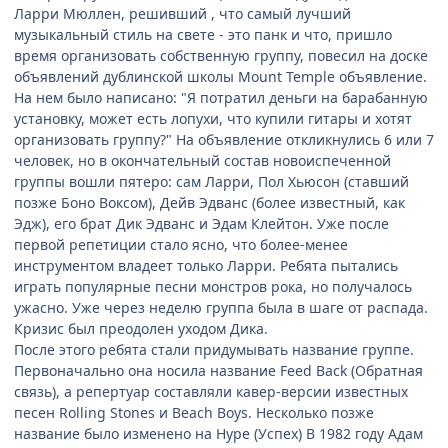
Ларри Мюллен, решивший , что самый лучший
музыкальный стиль на свете - это панк и что, пришло
время организовать собственную группу, повесил на доске
объявлений дублинской школы Mount Temple объявление.
На нем было написано: "Я потратил деньги на барабанную
установку, может есть лопухи, что купили гитары и хотят
организовать группу?" На объявление откликнулись 6 или 7
человек, но в окончательный состав новоиспеченной
группы вошли пятеро: сам Ларри, Пол Хьюсон (ставший
позже Боно Воксом), Дейв Эдванс (более известный, как
Эдж), его брат Дик Эдванс и Эдам Клейтон. Уже после
первой репетиции стало ясно, что более-менее
инструментом владеет только Ларри. Ребята пытались
играть популярные песни монстров рока, но получалось
ужасно. Уже через неделю группа была в шаге от распада.
Кризис был преодолен уходом Дика.
После этого ребята стали придумывать название группе.
Первоначально она носила название Feed Back (Обратная
связь), а репертуар составляли кавер-версии известных
песен Rolling Stones и Beach Boys. Несколько позже
название было изменено на Hype (Успех) В 1982 году Адам