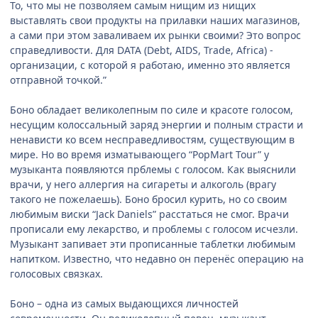
То, что мы не позволяем самым нищим из нищих
выставлять свои продукты на прилавки наших магазинов,
а сами при этом заваливаем их рынки своими? Это вопрос
справедливости. Для DATA (Debt, AIDS, Trade, Africa) -
организации, с которой я работаю, именно это является
отправной точкой.”
Боно обладает великолепным по силе и красоте голосом,
несущим колоссальный заряд энергии и полным страсти и
ненависти ко всем несправедливостям, существующим в
мире. Но во время изматывающего “PopMart Tour” у
музыканта появляются прблемы с голосом. Как выяснили
врачи, у него аллергия на сигареты и алкоголь (врагу
такого не пожелаешь). Боно бросил курить, но со своим
любимым виски “Jack Daniels” расстаться не смог. Врачи
прописали ему лекарство, и проблемы с голосом исчезли.
Музыкант запивает эти прописанные таблетки любимым
напитком. Известно, что недавно он перенёс операцию на
голосовых связках.
Боно – одна из самых выдающихся личностей