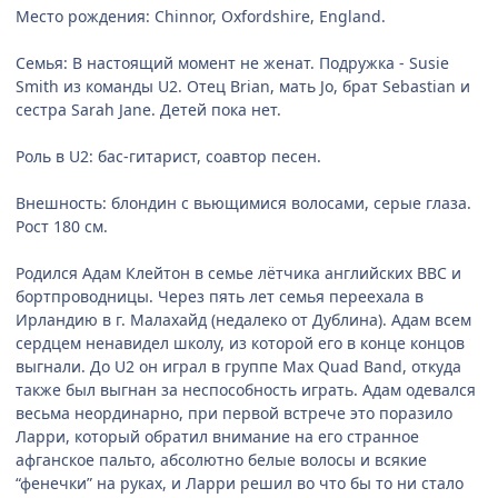
Место рождения: Chinnor, Oxfordshire, England.
Семья: В настоящий момент не женат. Подружка - Susie
Smith из команды U2. Отец Brian, мать Jo, брат Sebastian и
сестра Sarah Jane. Детей пока нет.
Роль в U2: бас-гитарист, соавтор песен.
Внешность: блондин с вьющимися волосами, серые глаза.
Рост 180 см.
Родился Адам Клейтон в семье лётчика английских ВВС и
бортпроводницы. Через пять лет семья переехала в
Ирландию в г. Малахайд (недалеко от Дублина). Адам всем
сердцем ненавидел школу, из которой его в конце концов
выгнали. До U2 он играл в группе Max Quad Band, откуда
также был выгнан за неспособность играть. Адам одевался
весьма неординарно, при первой встрече это поразило
Ларри, который обратил внимание на его странное
афганское пальто, абсолютно белые волосы и всякие
“фенечки” на руках, и Ларри решил во что бы то ни стало