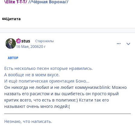
\Elite T-T-T/
//Чёрная Ворона//
Цитата
comment_1102038
Статистика автора
Destus
Старожилы
16 Мая, 2006
20 г
АВТОР
Есть несколько песен которые нравились.
А вообще не в моем вкусе.
И ещё политическая ориентация Боно...
Он никогда не любил и не любит коммунизм:blink: Можно
назвать его расистом и вы ошибетесь он просто ярый
критик всего, что есть в политике:) Кстати так его
называют очень много людей:(
Незнаю, что написать.