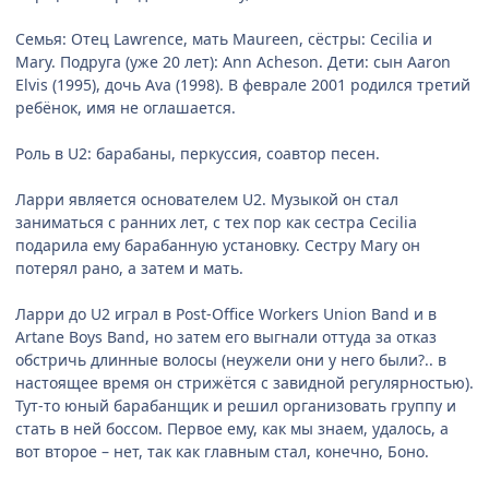
Семья: Отец Lawrence, мать Maureen, сёстры: Cecilia и
Mary. Подруга (уже 20 лет): Ann Acheson. Дети: сын Aaron
Elvis (1995), дочь Ava (1998). В феврале 2001 родился третий
ребёнок, имя не оглашается.
Роль в U2: барабаны, перкуссия, соавтор песен.
Ларри является основателем U2. Музыкой он стал
заниматься с ранних лет, с тех пор как сестра Cecilia
подарила ему барабанную установку. Сестру Mary он
потерял рано, а затем и мать.
Ларри до U2 играл в Post-Office Workers Union Band и в
Artane Boys Band, но затем его выгнали оттуда за отказ
обстричь длинные волосы (неужели они у него были?.. в
настоящее время он стрижётся с завидной регулярностью).
Тут-то юный барабанщик и решил организовать группу и
стать в ней боссом. Первое ему, как мы знаем, удалось, а
вот второе – нет, так как главным стал, конечно, Боно.