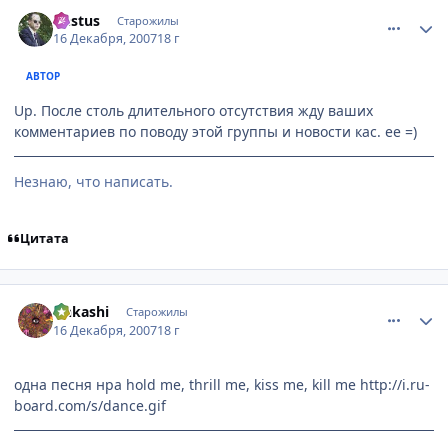
comment_1936145
Статистика автора
Destus
Старожилы
16 Декабря, 2007
18 г
АВТОР
Up. После столь длительного отсутствия жду ваших
комментариев по поводу этой группы и новости кас. ее =)
Незнаю, что написать.
Цитата
comment_1936163
Статистика автора
rinkashi
Старожилы
16 Декабря, 2007
18 г
одна песня нра hold me, thrill me, kiss me, kill me
http://i.ru-
board.com/s/dance.gif