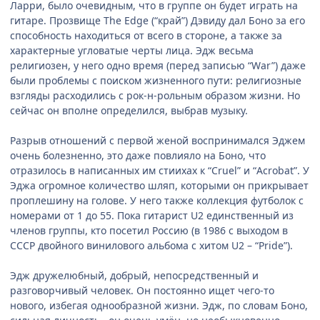
Ларри, было очевидным, что в группе он будет играть на
гитаре. Прозвище The Edge (“край”) Дэвиду дал Боно за его
способность находиться от всего в стороне, а также за
характерные угловатые черты лица. Эдж весьма
религиозен, у него одно время (перед записью “War”) даже
были проблемы с поиском жизненного пути: религиозные
взгляды расходились с рок-н-рольным образом жизни. Но
сейчас он вполне определился, выбрав музыку.
Разрыв отношений с первой женой воспринимался Эджем
очень болезненно, это даже повлияло на Боно, что
отразилось в написанных им стиихах к “Cruel” и “Acrobat”. У
Эджа огромное количество шляп, которыми он прикрывает
проплешину на голове. У него также коллекция футболок с
номерами от 1 до 55. Пока гитарист U2 единственный из
членов группы, кто посетил Россию (в 1986 с выходом в
СССР двойного винилового альбома с хитом U2 – “Pride”).
Эдж дружелюбный, добрый, непосредственный и
разговорчивый человек. Он постоянно ищет чего-то
нового, избегая однообразной жизни. Эдж, по словам Боно,