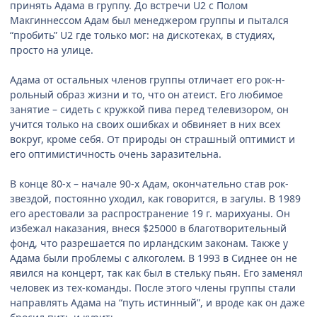
принять Адама в группу. До встречи U2 с Полом
Макгиннессом Адам был менеджером группы и пытался
“пробить” U2 где только мог: на дискотеках, в студиях,
просто на улице.
Адама от остальных членов группы отличает его рок-н-
рольный образ жизни и то, что он атеист. Его любимое
занятие – сидеть с кружкой пива перед телевизором, он
учится только на своих ошибках и обвиняет в них всех
вокруг, кроме себя. От природы он страшный оптимист и
его оптимистичность очень заразительна.
В конце 80-х – начале 90-х Адам, окончательно став рок-
звездой, постоянно уходил, как говорится, в загулы. В 1989
его арестовали за распространение 19 г. марихуаны. Он
избежал наказания, внеся $25000 в благотворительный
фонд, что разрешается по ирландским законам. Также у
Адама были проблемы с алкоголем. В 1993 в Сиднее он не
явился на концерт, так как был в стельку пьян. Его заменял
человек из тех-команды. После этого члены группы стали
направлять Адама на “путь истинный”, и вроде как он даже