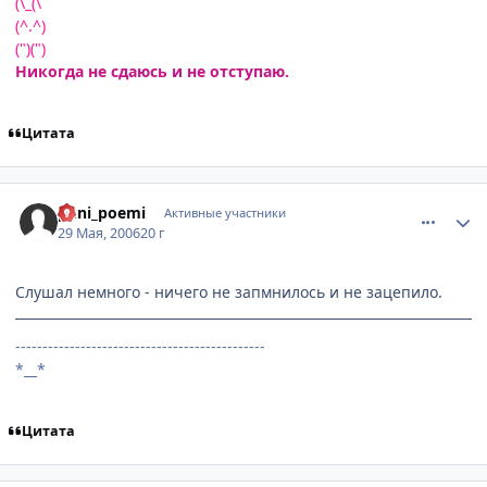
(\_(\
(^.^)
(")(")
Никогда не сдаюсь и не отступаю.
Цитата
comment_1145402
Статистика автора
puni_poemi
Активные участники
29 Мая, 2006
20 г
Слушал немного - ничего не запмнилось и не зацепило.
----------------------------------------------
*__*
Цитата