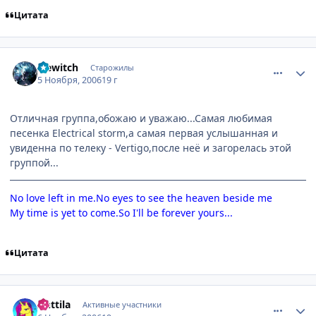
Цитата
comment_1553799
Статистика автора
Icewitch
Старожилы
5 Ноября, 2006
19 г
Отличная группа,обожаю и уважаю...Самая любимая
песенка Electrical storm,а самая первая услышанная и
увиденна по телеку - Vertigo,после неё и загорелась этой
группой...
No love left in me.No eyes to see the heaven beside me
My time is yet to come.So I'll be forever yours...
Цитата
comment_1555776
Статистика автора
Anttila
Активные участники