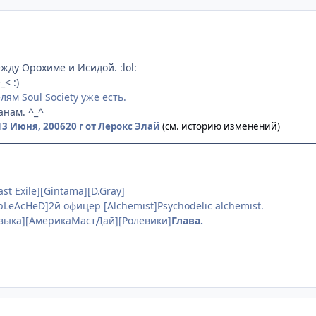
жду Орохиме и Исидой. :lol:
< :)
ям Soul Society уже есть.
анам. ^_^
13 Июня, 2006
20 г
от Лерокс Элай
(см. историю изменений)
st Exile][Gintama][D.Gray]
bLeAcHeD]2й офицер [Alchemist]Psychodelic alchemist.
 языка][АмерикаМастДай][Ролевики]
Глава.