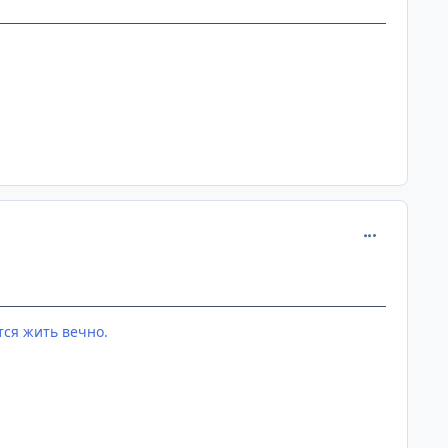
comment_109
тся жить вечно.