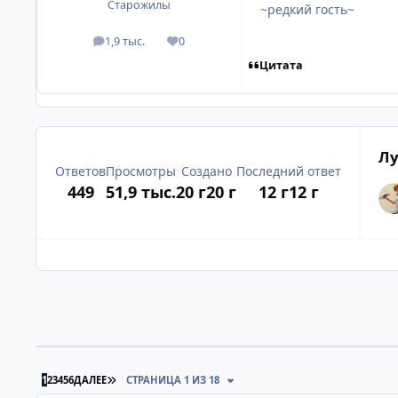
Старожилы
~редкий гость~
1,9 тыс.
0
посты
Репутация
Цитата
Лу
Ответов
Просмотры
Создано
Последний ответ
449
51,9 тыс.
20 г
20 г
12 г
12 г
ПОСЛЕДНЯЯ СТРАНИЦА
1
2
3
4
5
6
ДАЛЕЕ
СТРАНИЦА 1 ИЗ 18