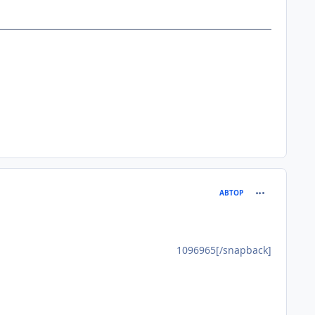
comment_109
АВТОР
1096965[/snapback]