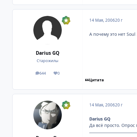
14 Мая, 2006
20 г
А почему это нет Soul 
Darius GQ
Старожилы
644
0
посты
Репутация
Цитата
14 Мая, 2006
20 г
Darius GQ
Да всё просто. Опрос 