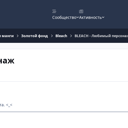
Сообщество
Активность
и манги
Золотой фонд
Bleach
BLEACH - Любимый персона
наж
а. <_<