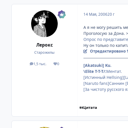
14 Мая, 2006
20 г
А я не могу решить ме
Проголосую за Дона. >_
Опрос по представител
Лерокс
Ну он только по капит
Отредактировано
Старожилы
1,5 тыс.
0
[Akatsuki] Ku.
посты
Репутация
\Elite T-T-T/:
Ментат.
[Истинный Hellsing][La
[Naruto fans]Саннин [
[За чистоту русского
Цитата