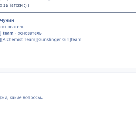
 за Татски :) )
- Чунин
ооснователь
t] team
- основатель
][Alchemist Тeam][Gunslinger Girl]team
жи, какие вопросы...