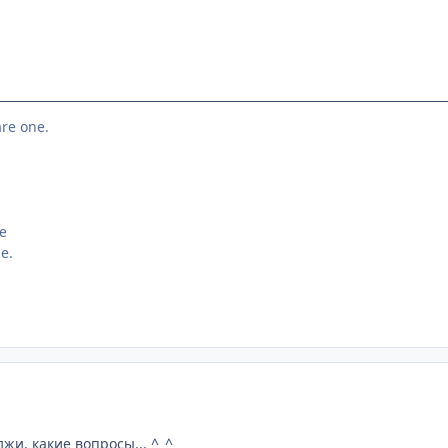
re one.
ge
e.
жи, какие вопросы... ^_^