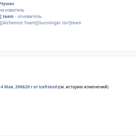
- Чунин
ооснователь
t] team
- основатель
][Alchemist Тeam][Gunslinger Girl]team
14 Мая, 2006
20 г
от icefriend
(см. историю изменений)