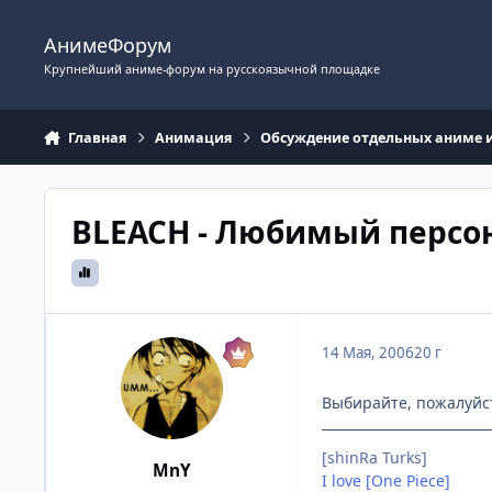
Перейти к содержимому
АнимеФорум
Крупнейший аниме-форум на русскоязычной площадке
Главная
Анимация
Обсуждение отдельных аниме 
BLEACH - Любимый персо
14 Мая, 2006
20 г
Выбирайте, пожалуйст
[shinRa Turks]
MnY
I love [One Piece]