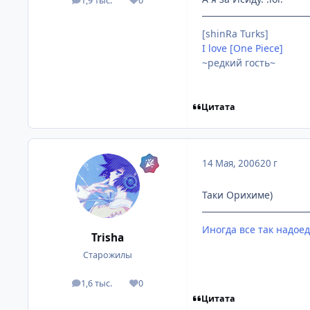
1,9 тыс.
0
посты
Репутация
[shinRa Turks]
I love [One Piece]
~редкий гость~
Цитата
14 Мая, 2006
20 г
Таки Орихиме)
Иногда все так надоед
Trisha
Старожилы
1,6 тыс.
0
посты
Репутация
Цитата