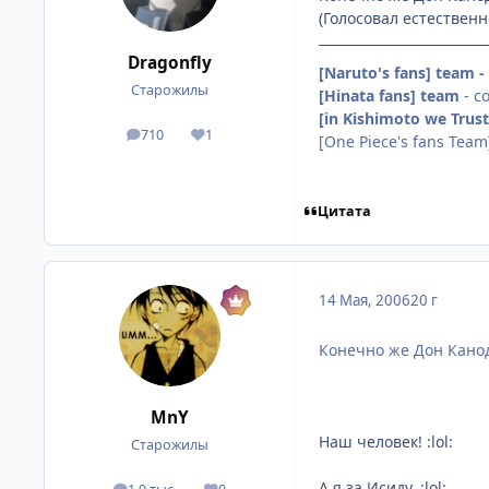
(Голосовал естественно
Dragonfly
[Naruto's fans] team 
Старожилы
[Hinata fans] team
- c
[in Kishimoto we Trus
710
1
посты
Репутация
[One Piece's fans Team
Цитата
14 Мая, 2006
20 г
Конечно же Дон Канод
MnY
Наш человек! :lol:
Старожилы
А я за Исиду. :lol: