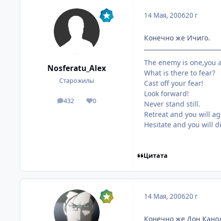
14 Мая, 2006
20 г
Конечно же Ичиго.
The enemy is one,you a
Nosferatu_Alex
What is there to fear?
Старожилы
Cast off your fear!
Look forward!
432
0
посты
Репутация
Never stand still.
Retreat and you will a
Hesitate and you will di
Цитата
14 Мая, 2006
20 г
Конечно же Дон Канод