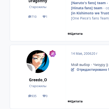
Dragonfly
[Naruto's fans] team 
Старожилы
[Hinata fans] team
- c
[in Kishimoto we Trus
710
1
посты
Репутация
[One Piece's fans Team
Цитата
14 Мая, 2006
20 г
Мой выбор - Чизуру ))
Отредактировано
Greedo_O
Старожилы
935
0
посты
Репутация
Цитата