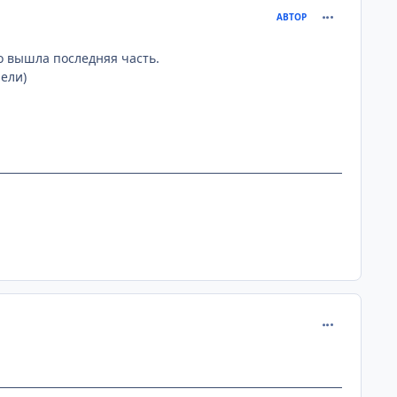
comment_102
АВТОР
но вышла последняя часть.
рели)
comment_102