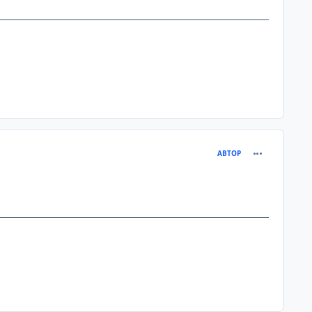
comment_102
АВТОР