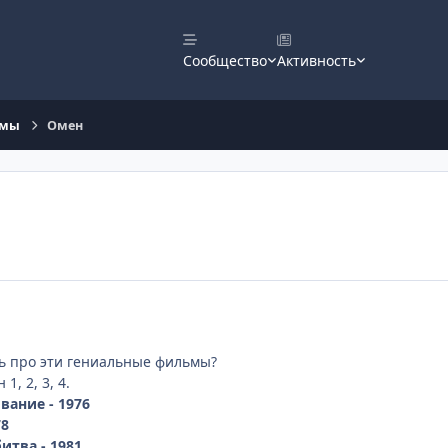
Сообщество
Активность
ьмы
Омен
ь про эти гениальные фильмы?
, 2, 3, 4.
вание - 1976
78
битва - 1981