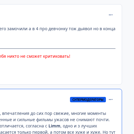
comment_102
 его замочили а в 4 про девчонку тож дьявол но в конца
ебя никто не сможет критиковать!
comment_102
СУПЕРМОДЕРАТОРЫ
з, впечатления до сих пор свежие, многие моменты
твенные и сильные фильмы ужасов не снимают почти.
отличается, согласна с
Limm
, одно и з лучших
асается только первой, а потом все хуже и хуже. Но тут