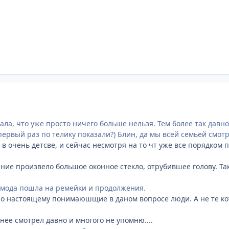
ала, что уже просто ничего больше нельзя. Тем более так давн
первый раз по телику показали?) Блин, да мы всей семьей смот
 в очень детсве, и сейчас несмотря на то чт уже все порядком
ие произвело большое оконное стекло, отрубившее голову. Та
 мода пошла на ремейки и продолжения.
по настоящему понимаюшщие в даном вопросе люди. А не те кот
анее смотрел давно и многого не упомню....