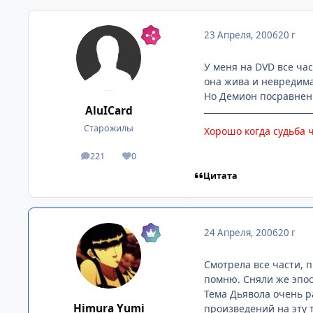
23 Апреля, 2006
20 г
У меня на DVD все час
она жива и невредима 
Но Демион посравнению 
AluICard
Старожилы
Хорошо когда судьба ч
221
0
посты
Репутация
Цитата
24 Апреля, 2006
20 г
Смотрела все части, 
помню. Сняли же эпос
Тема Дьявола очень р
Himura Yumi
произведений на эту т