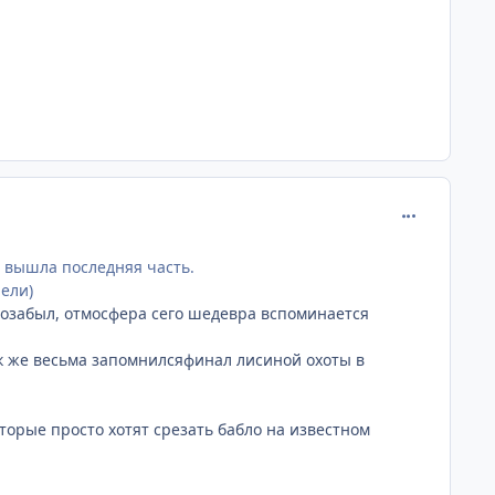
comment_102
о вышла последняя часть.
рели)
 позабыл, отмосфера сего шедевра вспоминается
к же весьма запомнилсяфинал лисиной охоты в
орые просто хотят срезать бабло на известном