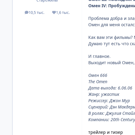
Старожилы
Омен IV: Пробуждени
10,5 тыс.
1,6 тыс.
посты
Репутация
Проблема добра и зла
Омен для меня осталс
Как вам эти фильмы? 
Думаю тут есть что ск
И главное.
Выходит новый Омен, 
Омен 666
The Omen
Дата выхода: 6.06.06
Жанр: ужастик
Режиссер: Джон Мур
Сценарий: Дэн Макдер
В ролях: Джулия Стай
Компании: 20th Century
трейлер и тизер