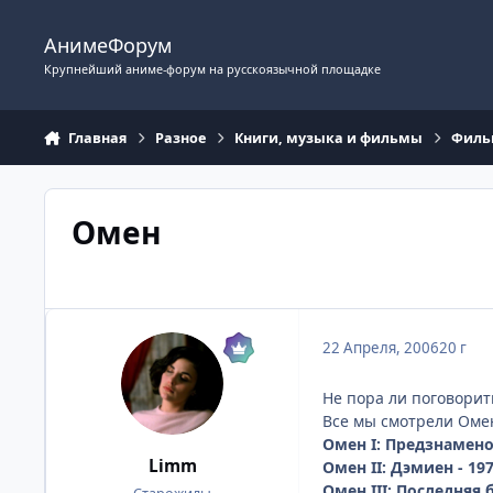
Перейти к содержимому
АнимеФорум
Крупнейший аниме-форум на русскоязычной площадке
Главная
Разное
Книги, музыка и фильмы
Фил
Омен
22 Апреля, 2006
20 г
Не пора ли поговорит
Все мы смотрели Омен 1
Омен I: Предзнамено
Limm
Омен II: Дэмиен - 19
Омен III: Последняя 