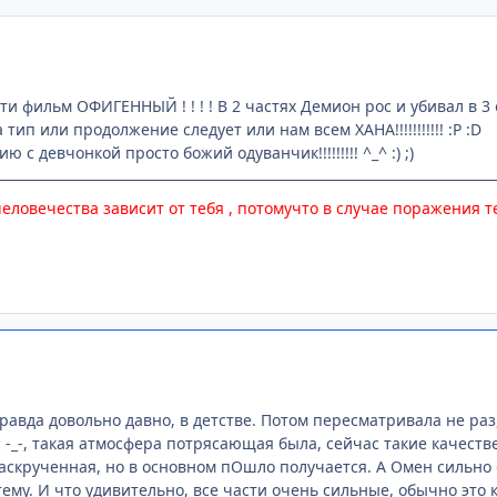
ти фильм ОФИГЕННЫЙ ! ! ! ! В 2 частях Демион рос и убивал в 3
тип или продолжение следует или нам всем ХАНА!!!!!!!!!!! :P :D
с девчонкой просто божий одуванчик!!!!!!!!! ^_^ :) ;)
еловечества зависит от тебя , потомучто в случае поражения т
правда довольно давно, в детстве. Потом пересматривала не ра
 -_-, такая атмосфера потрясающая была, сейчас такие качес
аскрученная, но в основном пОшло получается. А Омен сильно 
ему. И что удивительно, все части очень сильные, обычно это к