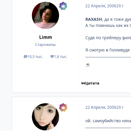
22 Апреля, 2006
20 г
RAXASH
, да я тоже д
А ты помнишь как их 
Limm
Судя по трейлеру фил
Старожилы
Я смотрю в Голливуде
10,5 тыс.
1,6 тыс.
посты
Репутация
☕
Цитата
22 Апреля, 2006
20 г
ой. самоубийство няни