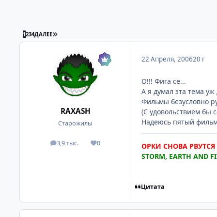
ПОСЛЕДНЯЯ СТРАНИЦА
1
2
3
4
ДАЛЕЕ
22 Апреля, 2006
20 г
О!!! Фига се...
А я думал эта тема уж
Фильмы безусловно ру
RAXASH
(С удовольствием бы с
Надеюсь пятый фильм 
Старожилы
3,9 тыс.
0
посты
Репутация
ОРКИ СНОВА РВУТСЯ В
STORM, EARTH AND FIR
Цитата