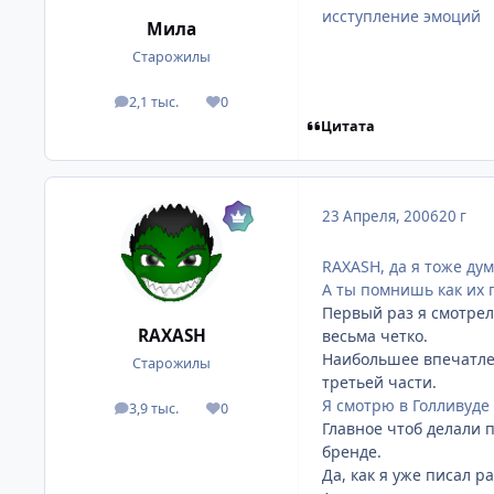
исступление эмоций
Мила
Старожилы
2,1 тыс.
0
посты
Репутация
Цитата
23 Апреля, 2006
20 г
RAXASH, да я тоже дум
А ты помнишь как их 
Первый раз я смотрел
RAXASH
весьма четко.
Наибольшее впечатлен
Старожилы
третьей части.
Я смотрю в Голливуде
3,9 тыс.
0
посты
Репутация
Главное чтоб делали 
бренде.
Да, как я уже писал р