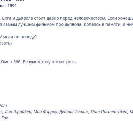
е - 1991
, Бога и дьявола стоит давно перед человечеством. Если хоче
я самым лучшим фильмом про дьявола. Копаясь в памяти, я нич
Мысли по поводу?
азать)
Омен 666. Безумно хочу посмотреть.
мот
лс, Лив Шрайбер, Миа Фэрроу, Дейвид Тьюлис, Пит Постлтуйэт, 
 Fox