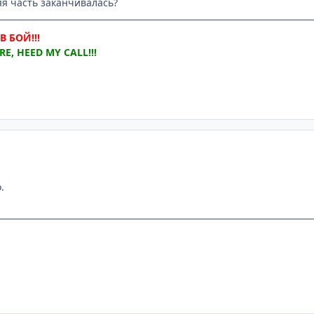
яя часть заканчивалась?
 БОЙ!!!
E, HEED MY CALL!!!
.