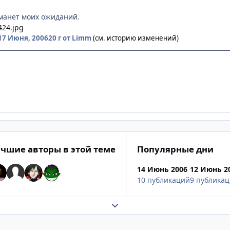
манет моих ожиданий.
17 Июня, 2006
20 г
от Limm
(см. историю изменений)
чшие авторы в этой теме
Популярные дни
14 Июнь 2006
12 Июнь 2
10 публикаций
9 публика
Развернуть обзор темы