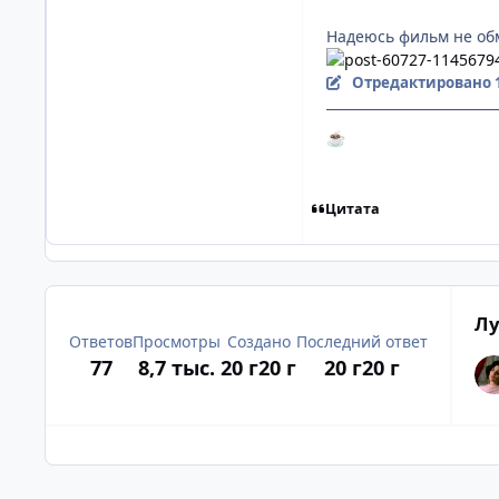
Надеюсь фильм не об
Отредактировано
☕
Цитата
Лу
Ответов
Просмотры
Создано
Последний ответ
77
8,7 тыс.
20 г
20 г
20 г
20 г