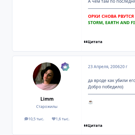
А чем там по последн
ОРКИ СНОВА РВУТСЯ В
STORM, EARTH AND FIR
Цитата
23 Апреля, 2006
20 г
да вроде как убили его
Добро победило)
Limm
☕
Старожилы
10,5 тыс.
1,6 тыс.
посты
Репутация
Цитата