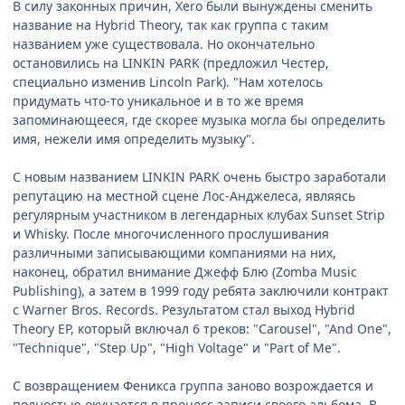
В силу законных причин, Xero были вынуждены сменить
название на Hybrid Theory, так как группа с таким
названием уже существовала. Но окончательно
остановились на LINKIN PARK (предложил Честер,
специально изменив Lincoln Park). "Нам хотелось
придумать что-то уникальное и в то же время
запоминающееся, где скорее музыка могла бы определить
имя, нежели имя определить музыку".
С новым названием LINKIN PARK очень быстро заработали
репутацию на местной сцене Лос-Анджелеса, являясь
регулярным участником в легендарных клубах Sunset Strip
и Whisky. После многочисленного прослушивания
различными записывающими компаниями на них,
наконец, обратил внимание Джефф Блю (Zomba Music
Publishing), а затем в 1999 году ребята заключили контракт
с Warner Bros. Records. Результатом стал выход Hybrid
Theory EP, который включал 6 треков: "Carousel", "And One",
"Technique", "Step Up", "High Voltage" и "Part of Me".
С возвращением Феникса группа заново возрождается и
полностью окунается в процесс записи своего альбома. В