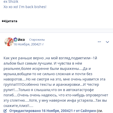
ex Shizik
Хо хо хо! I'm back bishes!
Цитата
comment_156102
Статистика автора
Ройко
Старожилы
16 Ноября, 2004
21 г
Как уже раньше верно ,на мой взгляд,подметили--1й
альбом был самым лучшим. И чувства в нём
реальнее,более искренне были выражены....Да и
музыка,вобщем-то не сильно сложная и почти без
наворотов....Но не смотря на это, мне очень нравится эта
группа!!!!!!Особенно тексты и аранжировки...И Честер
рулит!....Только я слышала,что он в автокатастрофе
погиб....Очень очень надеюсь, что кто-нибудь опровергнет
эту сплетню....Хотя, у мну наверное инфа устарела...Так вы
скажите,плиз!!....
Отредактировано
16 Ноября, 2004
21 г
от Сайприн
(см.