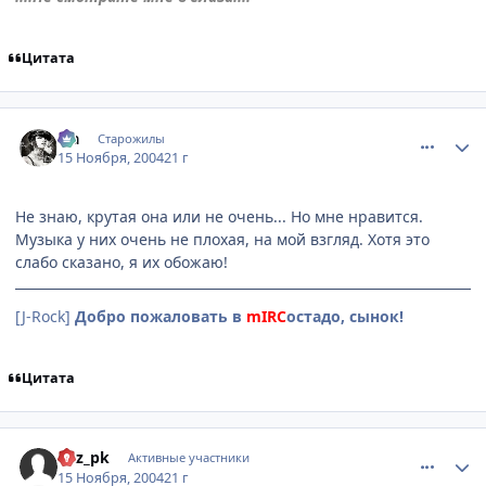
Цитата
comment_154378
Статистика автора
Lia
Старожилы
15 Ноября, 2004
21 г
Не знаю, крутая она или не очень... Но мне нравится.
Музыка у них очень не плохая, на мой взгляд. Хотя это
слабо сказано, я их обожаю!
[J-Rock]
Добро пожаловать в
mIRC
остадо, сынок!
Цитата
comment_154399
Статистика автора
Rez_pk
Активные участники
15 Ноября, 2004
21 г