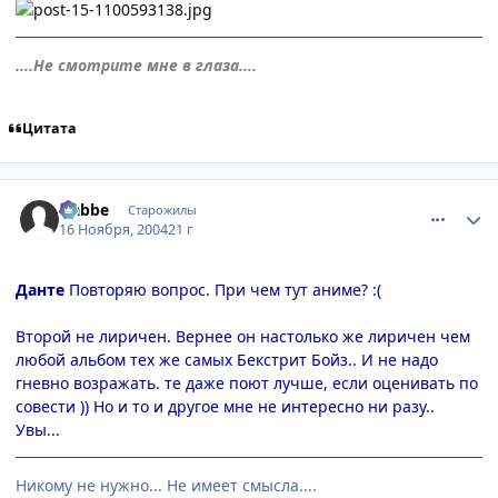
....Не смотрите мне в глаза....
Цитата
comment_155367
Статистика автора
Nabbe
Старожилы
16 Ноября, 2004
21 г
Данте
Повторяю вопрос. При чем тут аниме? :(
Второй не лиричен. Вернее он настолько же лиричен чем
любой альбом тех же самых Бекстрит Бойз.. И не надо
гневно возражать. те даже поют лучше, если оценивать по
совести )) Но и то и другое мне не интересно ни разу..
Увы...
Никому не нужно... Не имеет смысла....