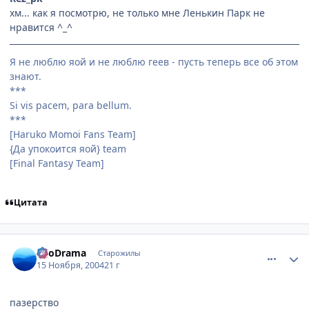
хм... как я посмотрю, не только мне Ленькин Парк не
нравится ^_^
Я не люблю яой и не люблю геев - пусть теперь все об этом
знают.
***
Si vis pacem, para bellum.
***
[Haruko Momoi Fans Team]
{Да упокоится яой} team
[Final Fantasy Team]
Цитата
comment_155179
Статистика автора
EgoDrama
Старожилы
15 Ноября, 2004
21 г
пазерство