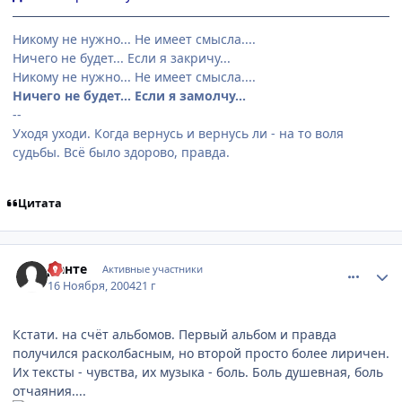
Никому не нужно... Не имеет смысла....
Ничего не будет... Если я закричу...
Никому не нужно... Не имеет смысла....
Ничего не будет... Если я замолчу...
--
Уходя уходи. Когда вернусь и вернусь ли - на то воля
судьбы. Всё было здорово, правда.
Цитата
comment_155364
Статистика автора
Данте
Активные участники
16 Ноября, 2004
21 г
Кстати. на счёт альбомов. Первый альбом и правда
получился расколбасным, но второй просто более лиричен.
Их тексты - чувства, их музыка - боль. Боль душевная, боль
отчаяния....