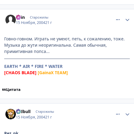
comment_154898
Статистика автора
Kain
Старожилы
15 Ноября, 2004
21 г
Говно-говном. Играть не умеют, петь, к сожалению, тоже.
Музыка до жути неоригинальна. Самая обычная,
примитивная попса...
EARTH * AIR * FIRE * WATER
[CHAOS BLADE]
[GainaX TEAM]
Цитата
comment_155086
Статистика автора
redbull
Старожилы
15 Ноября, 2004
21 г
Rez_pk