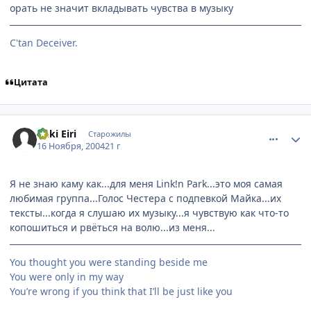
орать не значит вкладывать чувства в музыку
C'tan Deceiver.
Цитата
comment_155321
Статистика автора
Yuki Eiri
Старожилы
16 Ноября, 2004
21 г
Я не знаю каму как...для меня Link!n Park...это моя самая
любимая группа...Голос Честера с подпевкой Майка...их
тексты...когда я слушаю их музыку...я чувствую как что-то
копошиться и рвёться на волю...из меня...
You thought you were standing beside me
You were only in my way
You’re wrong if you think that I’ll be just like you