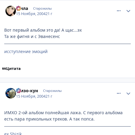
comment_154566
Статистика автора
Мила
Старожилы
15 Ноября, 2004
21 г
Вот первый альбом это да! А щас...эх
Та же фигня и с Эванесенс
исступление эмоций
Цитата
comment_154627
Статистика автора
Шизо-кун
Старожилы
15 Ноября, 2004
21 г
ИМХО 2-ой альбом полнейшая лажа. С первого альбома
есть пара прикольных треков. А так попса.
ex Shizik