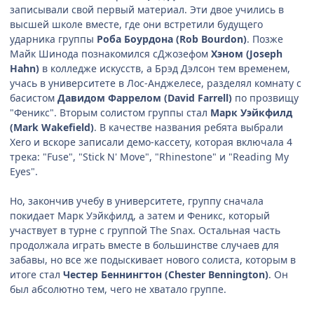
записывали свой первый материал. Эти двое учились в
высшей школе вместе, где они встретили будущего
ударника группы
Роба Боурдона (Rob Bourdon)
. Позже
Майк Шинода познакомился сДжозефом
Хэном (Joseph
Hahn)
в колледже искусств, а Брэд Дэлсон тем временем,
учась в университете в Лос-Анджелесе, разделял комнату с
басистом
Давидом Фаррелом (David Farrell)
по прозвищу
"Феникс". Вторым солистом группы стал
Марк Уэйкфилд
(Mark Wakefield)
. В качестве названия ребята выбрали
Xero и вскоре записали демо-кассету, которая включала 4
трека: "Fuse", "Stick N' Move", "Rhinestone" и "Reading My
Eyes".
Но, закончив учебу в университете, группу сначала
покидает Марк Уэйкфилд, а затем и Феникс, который
участвует в турне с группой The Snax. Остальная часть
продолжала играть вместе в большинстве случаев для
забавы, но все же подыскивает нового солиста, которым в
итоге стал
Честер Беннингтон (Chester Bennington)
. Он
был абсолютно тем, чего не хватало группе.