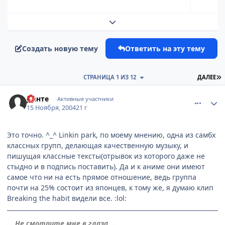
Развернуть обзор темы
Создать новую тему
Ответить на эту тему
П
СТРАНИЦА 1 ИЗ 12
ДАЛЕЕ
comment_154366
Статистика автора
Данте
Активные участники
15 Ноября, 2004
21 г
Это точно. ^_^ Linkin park, по моему мнению, одна из самбх
классных групп, делающая качественную музыку, и
пишущая классные тексты(отрывок из которого даже не
стыдно и в подпись поставить). Да и к аниме они имеют
самое что ни на есть прямое отношение, ведь группа
почти на 25% состоит из японцев, к тому же, я думаю клип
Breaking the habit видели все. :lol:
....Не смотрите мне в глаза....