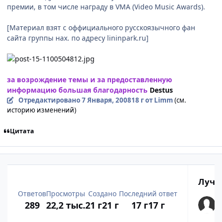
премии, в том числе награду в VMA (Video Music Awards).
[Материал взят с оффициального русскоязычного фан
сайта группы нах. по адресу lininpark.ru]
за возрождение темы и за предоставленную
информацию большая благодарность
Destus
Отредактировано
7 Января, 2008
18 г
от Limm
(см.
историю изменений)
Цитата
Лучш
Ответов
Просмотры
Создано
Последний ответ
289
22,2 тыс.
21 г
21 г
17 г
17 г