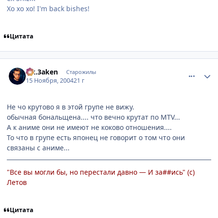
Хо хо хо! I'm back bishes!
Цитата
comment_154880
Статистика автора
s.k.3aken
Старожилы
15 Ноября, 2004
21 г
Не чо крутово я в этой групе не вижу.
обычная бональщена.... что вечно крутат по MTV...
А к аниме они не имеют не коково отношения....
То что в групе есть японец не говорит о том что они
связаны с аниме...
"Все вы могли бы, но перестали давно — И за##ись" (с)
Летов
Цитата