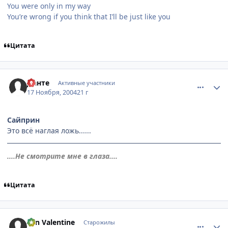
You were only in my way
You’re wrong if you think that I’ll be just like you
Цитата
comment_156792
Статистика автора
Данте
Активные участники
17 Ноября, 2004
21 г
Сайприн
Это всё наглая ложь......
....Не смотрите мне в глаза....
Цитата
comment_156803
Статистика автора
Yan Valentine
Старожилы