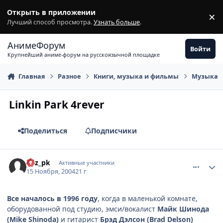
Перейти к содержимому
Открыть в приложении
×
З
Лучший способ просмотра.
Узнать больше
.
АнимеФорум
Войти
Крупнейший аниме-форум на русскоязычной площадке
Главная
Разное
Книги, музыка и фильмы
Музыка
Linkin Park 4rever
Поделиться
Подписчики
comment_154343
Статистика автора
Rez_pk
Активные участники
15 Ноября, 2004
21 г
Все началось в 1996 году
, когда в маленькой комнате,
оборудованной под студию, эмси/вокалист
Майк Шинода
(Mike Shinoda)
и гитарист
Брэд Дэлсон (Brad Delson)