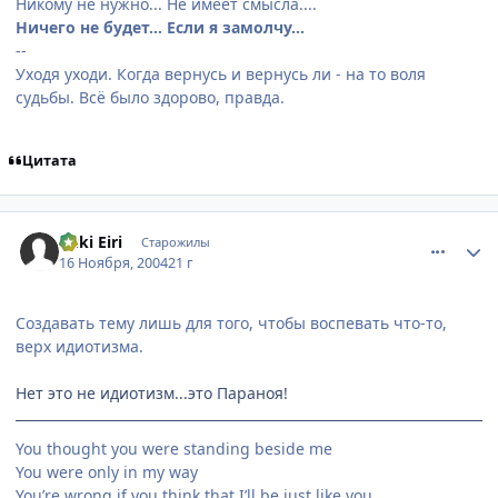
Никому не нужно... Не имеет смысла....
Ничего не будет... Если я замолчу...
--
Уходя уходи. Когда вернусь и вернусь ли - на то воля
судьбы. Всё было здорово, правда.
Цитата
comment_155405
Статистика автора
Yuki Eiri
Старожилы
16 Ноября, 2004
21 г
Создавать тему лишь для того, чтобы воспевать что-то,
верх идиотизма.
Нет это не идиотизм...это Параноя!
You thought you were standing beside me
You were only in my way
You’re wrong if you think that I’ll be just like you