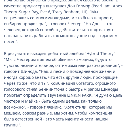
качестве продюсера выступает Дон Гилмор (Pearl Jam, Apex
Theory, Sugar Ray, Eve 6, Tracy Bonham, Lit). "Мы
встречались со многими людьми, и это было непросто,
выбирая продюсера", - говорит Честер. "Но Дон... - тот
человек, который способен действительно подтолкнуть
нас, заставить работать как можно лучше над созданием
песен".
В результате выходит дебютный альбом "Hybrid Theory".
"Мы с Честером пишем об обычных эмоциях, будь это
чувство незначительное, оптимизма или разочарования", -
говорит Шинода. "Наши песни о повседневной жизни и
иногда хорошо знать, что есть другие люди, проходящие
через то же, что и ты". Комбинация богатого, огромного
голосового стиля Беннингтона с быстрым рэпом Шиноды
помогает определить звучание LINKIN PARK. "Я думаю цель
Честера и Майка - быть одним целым, как только
возможно", - говорит Феникс. "Хотя стили, которые мы
мешаем, совсем разные, мы хотим, чтобы композиция
была естественной - это часть идентичности нашей
группы".