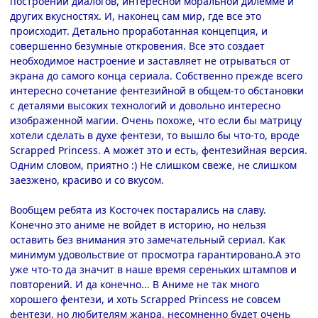
построении диалогов, интересной моральной дилемме и
других вкусностях. И, наконец сам мир, где все это
происходит. Детально проработанная концепция, и
совершенно безумные откровения. Все это создает
необходимое настроение и заставляет не отрываться от
экрана до самого конца сериала. Собственно прежде всего
интересно сочетание фентезийной в общем-то обстановки
с деталями высоких технологий и довольно интересно
изображенной магии. Очень похоже, что если бы матрицу
хотели сделать в духе фентези, то вышло бы что-то, вроде
Scrapped Princess. А может это и есть, фентезийная версия.
Одним словом, приятно :) Не слишком свеже, не слишком
заезжено, красиво и со вкусом.
Вообщем ребята из Косточек постарались на славу.
Конечно это аниме не войдет в историю, но нельзя
оставить без внимания это замечательный сериал. Как
минимум удовольствие от просмотра гарантировано.А это
уже что-то да значит в наше время сереньких штампов и
повторений. И да конечно... В Аниме не так много
хорошего фентези, и хоть Scrapped Princess не совсем
фентези, но любителям жанра, несомненно будет очень