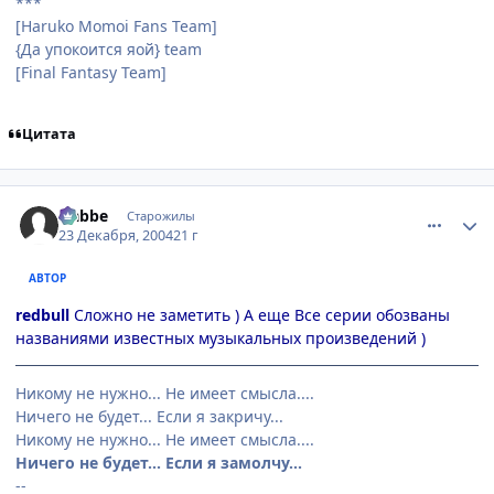
***
[Haruko Momoi Fans Team]
{Да упокоится яой} team
[Final Fantasy Team]
Цитата
comment_200849
Статистика автора
Nabbe
Старожилы
23 Декабря, 2004
21 г
АВТОР
redbull
Сложно не заметить ) А еще Все серии обозваны
названиями известных музыкальных произведений )
Никому не нужно... Не имеет смысла....
Ничего не будет... Если я закричу...
Никому не нужно... Не имеет смысла....
Ничего не будет... Если я замолчу...
--