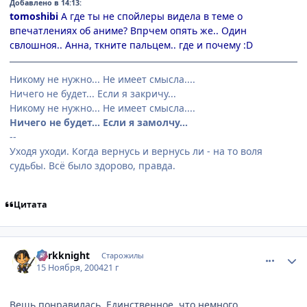
Добавлено в 14:13:
tomoshibi
А где ты не спойлеры видела в теме о
впечатлениях об аниме? Впрчем опять же.. Один
свлошноя.. Анна, ткните пальцем.. где и почему :D
Никому не нужно... Не имеет смысла....
Ничего не будет... Если я закричу...
Никому не нужно... Не имеет смысла....
Ничего не будет... Если я замолчу...
--
Уходя уходи. Когда вернусь и вернусь ли - на то воля
судьбы. Всё было здорово, правда.
Цитата
comment_154660
Статистика автора
darkknight
Старожилы
15 Ноября, 2004
21 г
Вещь понравилась. Единственное, что немного