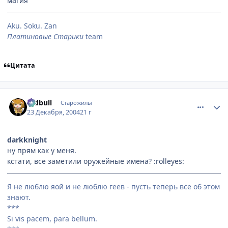
магия
Aku. Soku. Zan
Платиновые Старики
team
Цитата
comment_200788
Статистика автора
redbull
Старожилы
23 Декабря, 2004
21 г
darkknight
ну прям как у меня.
кстати, все заметили оружейные имена? :rolleyes:
Я не люблю яой и не люблю геев - пусть теперь все об этом
знают.
***
Si vis pacem, para bellum.