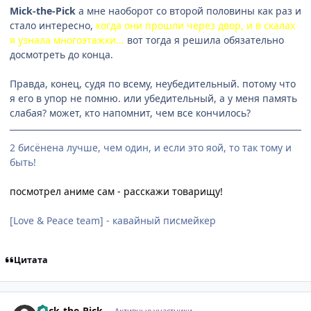
Mick-the-Pick
а мне наоборот со второй половины как раз и
стало интересно,
когда они прошли через двор, и в скалах
я узнала многоэтажки...
вот тогда я решила обязательно
досмотреть до конца.
Правда, конец, судя по всему, неубедительный. потому что
я его в упор не помню. или убедительный, а у меня память
слабая? может, кто напомнит, чем все кончилось?
2 бисёнена лучше, чем один, и если это яой, то так тому и
быть!
посмотрел аниме сам - расскажи товарищу!
[Love & Peace team] - кавайный писмейкер
Цитата
comment_336275
Статистика автора
Mick-the-Pick
Активные участники