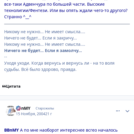
все-таки Адвенчура по большей части. Высокие
технолигии/Фентези. Или вы опять ждали чего-то другого?
Странно ^__^
Никому не нужно... Не имеет смысла....
Ничего не будет... Если я закричу...
Никому не нужно... Не имеет смысла....
Ничего не будет... Если я замолчу...
--
Уходя уходи. Когда вернусь и вернусь ли - на то воля
судьбы. Всё было здорово, правда.
Цитата
comment_154915
Статистика автора
BBnMY
Старожилы
15 Ноября, 2004
21 г
BBnMY
А по мне наоборот интереснее всгео началось