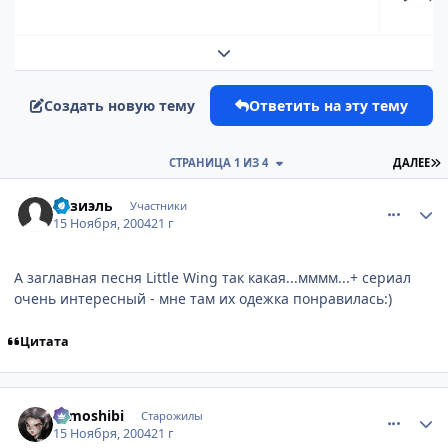
Развернуть обзор темы
Создать новую тему
Ответить на эту тему
П
СТРАНИЦА 1 ИЗ 4
ДАЛЕЕ
comment_154282
Статистика автора
Разиэль
Участники
15 Ноября, 2004
21 г
А заглавная песня Little Wing так какая...мммм...+ сериал
очень интересный - мне там их одежка понравилась:)
Цитата
comment_154293
Статистика автора
tomoshibi
Старожилы
15 Ноября, 2004
21 г