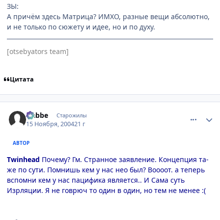
ЗЫ:
А причём здесь Матрица? ИМХО, разные вещи абсолютно,
и не только по сюжету и идее, но и по духу.
[otsebyators team]
Цитата
comment_154428
Статистика автора
Nabbe
Старожилы
15 Ноября, 2004
21 г
АВТОР
Twinhead
Почему? Гм. Странное заявление. Концепция та-
же по сути. Помнишь кем у нас нео был? Воооот. а теперь
вспомни кем у нас пацифика является.. И Сама суть
Изрляции. Я не говрюч то один в один, но тем не менее :(