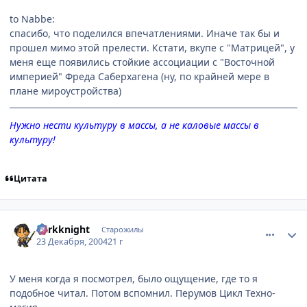
to Nabbe:
спасибо, что поделился впечатлениями. Иначе так бы и
прошел мимо этой прелести. Кстати, вкупе с "Матрицей", у
меня еще появились стойкие ассоциации с "Восточной
империей" Фреда Саберхагена (ну, по крайней мере в
плане мироустройства)
Нужно нести культуру в массы, а не каловые массы в
культуру!
Цитата
comment_200674
Статистика автора
darkknight
Старожилы
23 Декабря, 2004
21 г
У меня когда я посмотрел, было ощущение, где то я
подобное читал. Потом вспомнил. Перумов Цикл Техно-