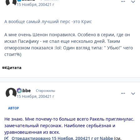
15 Ноября, 2004
21 г
А вообще самый лучший перс -это Крис
А мне очень Шенон понравился. Особено в серии, где он
искал Пасифику - не спал еще несколько дней. Таким
отморозком показался :lol: Один взгляд типа: " Убью!" чего
стоит%)
Цитата
comment_155048
Статистика автора
Nabbe
Старожилы
15 Ноября, 2004
21 г
АВТОР
Не знаю. Мне почему-то больше всего Ракель приглянулас.
замечательный персонаж. Наиболее сербьёзная и
уравновешенная из всех.
Отредактировано
15 Ноября, 2004
21 г
от Nabbe
(см.