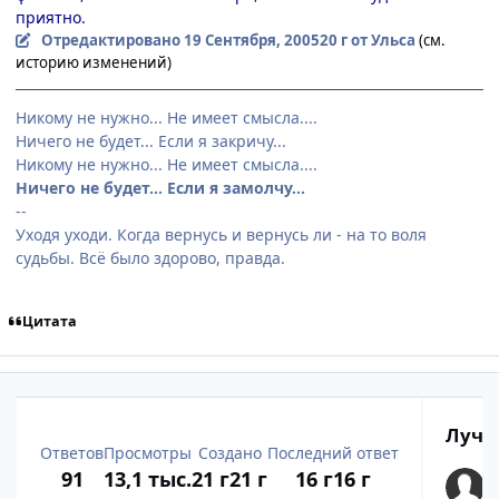
приятно.
Отредактировано
19 Сентября, 2005
20 г
от Ульса
(см.
историю изменений)
Никому не нужно... Не имеет смысла....
Ничего не будет... Если я закричу...
Никому не нужно... Не имеет смысла....
Ничего не будет... Если я замолчу...
--
Уходя уходи. Когда вернусь и вернусь ли - на то воля
судьбы. Всё было здорово, правда.
Цитата
Лучш
Ответов
Просмотры
Создано
Последний ответ
91
13,1 тыс.
21 г
21 г
16 г
16 г