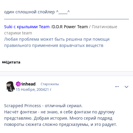
один сплошной спойлер ^_____^
Suki с крыльями Team
/
D.D.R Power Team
/
Платиновые
старики team
Любая проблема может быть решена при помощи
правильного применения взрывчатых веществ
Цитата
comment_154322
Статистика автора
Twinhead
Старожилы
15 Ноября, 2004
21 г
Scrapped Princess - отличный сериал.
Насчёт фэнтези - не знаю, я себе фэнтази по другому
представляю. Добрая история. Много серий подряд
повороты сюжета сложно предсказуемы, и это радует.