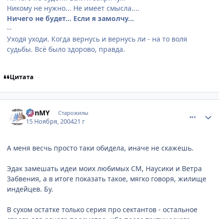
Никому не нужно... Не имеет смысла....
Ничего не будет... Если я замолчу...
--
Уходя уходи. Когда вернусь и вернусь ли - на то воля
судьбы. Всё было здорово, правда.
Цитата
comment_154864
Статистика автора
BBnMY
Старожилы
15 Ноября, 2004
21 г
А меня весчь просто таки обидела, иначе не скажешь.
Эдак замешать идеи моих любимых СМ, Наусики и Ветра
Забвения, а в итоге показать такое, мягко говоря, жилище
индейцев. Бу.
В сухом остатке только серия про сектантов - остальное