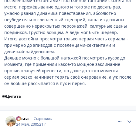
поселенцами-сектантами? Постоянное топтание сюжета на
месте, пережёвывание одного и того же по десять раз,
ужасно рваная динамика повествования, абсолютно
неубедительно слепленный сценарий, каша из дюжины
совершенно нераскрытых персонажей, халтурные сцены
поединков. Грустно вобщем. А ведь мог быть шедевр.
Итого, достойна просмотра только первая часть сериала -
примерно до эпизодов с поселенцами-сектантами и
девочкой-найдёнышем.
Дальше можно с большой натяжкой посмотреть кусок до
момента, где применили какое-то мощное заклинание
против плавучей крепости, но даже до этого момента
сериал резко начинает терять своё очарование, а уж после
он вообще рассыпается в пух и перья.
Цитата
comment_336265
Статистика автора
Ульса
Старожилы
24 Мая, 2005
21 г