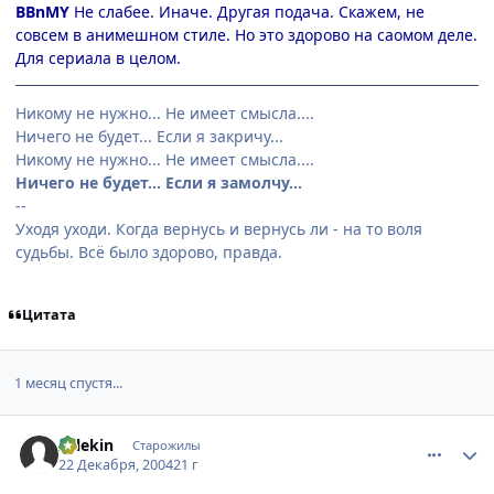
BBnMY
Не слабее. Иначе. Другая подача. Скажем, не
совсем в анимешном стиле. Но это здорово на саомом деле.
Для сериала в целом.
Никому не нужно... Не имеет смысла....
Ничего не будет... Если я закричу...
Никому не нужно... Не имеет смысла....
Ничего не будет... Если я замолчу...
--
Уходя уходи. Когда вернусь и вернусь ли - на то воля
судьбы. Всё было здорово, правда.
Цитата
1 месяц спустя...
comment_200066
Статистика автора
Arlekin
Старожилы
22 Декабря, 2004
21 г