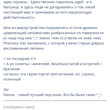
идеи сериала... Единственная параллель идей - и в
Матрице, и здесь люди не догадывались о том, какой
настоящий мир и принимали за него окружающую
действительность.
Мне из мироустройства понравились остатки древних
цивилизаций ненавязчиво разбросанные по поверхности
(а чаще под нею ^_^ земли. Чем-то (совсем не знаю чем)
Phantasy Star напомнило, с которой у меня старые добрые
воспоминания связаны.
> но последние 4-5
> А уж сюжеты с амнезией, бешеным папой и встречей с
братиком
согласен, эти серии портят впечатление, но _сериал_
отличный.
ЗЫ:
Ракэль - самый лучший персонаж. Все бы были такие ^_^
[otsebyators team]