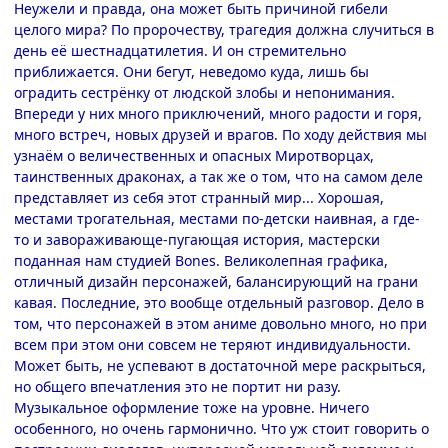
Неужели и правда, она может быть причиной гибели
целого мира? По пророчеству, трагедия должна случиться в
день её шестнадцатилетия. И он стремительно
приближается. Они бегут, неведомо куда, лишь бы
оградить сестрёнку от людской злобы и непонимания.
Впереди у них много приключений, много радости и горя,
много встреч, новых друзей и врагов. По ходу действия мы
узнаём о величественных и опасных Миротворцах,
таинственных драконах, а так же о том, что на самом деле
представляет из себя этот странный мир... Хорошая,
местами трогательная, местами по-детски наивная, а где-
то и завораживающе-пугающая история, мастерски
поданная нам студией Bones. Великолепная графика,
отличный дизайн персонажей, балансирующий на грани
кавая. Последние, это вообще отдельный разговор. Дело в
том, что персонажей в этом аниме довольно много, но при
всем при этом они совсем не теряют индивидуальности.
Может быть, не успевают в достаточной мере раскрыться,
но общего впечатления это не портит ни разу.
Музыкальное оформление тоже на уровне. Ничего
особенного, но очень гармонично. Что уж стоит говорить о