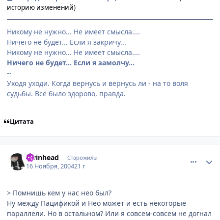
историю изменений)
Никому не нужно... Не имеет смысла....
Ничего не будет... Если я закричу...
Никому не нужно... Не имеет смысла....
Ничего не будет... Если я замолчу...
--
Уходя уходи. Когда вернусь и вернусь ли - на то воля
судьбы. Всё было здорово, правда.
Цитата
comment_155302
Статистика автора
Twinhead
Старожилы
16 Ноября, 2004
21 г
> Помнишь кем у нас нео был?
Ну между Пацификой и Нео может и есть некоторые
параллели. Но в остальном? Или я совсем-совсем не догнал