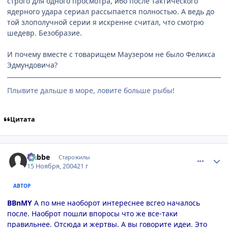
строго для одного просмотра, ибо после тактического
ядерного удара сериал рассыпается полностью. А ведь до
той злополучной серии я искренне считал, что смотрю
шедевр. Безобразие.
И почему вместе с товарищем Маузером не было Феликса
Эдмундовича?
Плывите дальше в море, ловите больше рыбы!
Цитата
comment_154899
Статистика автора
Nabbe
Старожилы
15 Ноября, 2004
21 г
АВТОР
BBnMY
А по мне наоборот интереснее всгео началось
после. Наоброт пошли впоросы что же все-таки
правильнее. Отсюда и жертвы. А вы говорите идеи. Это