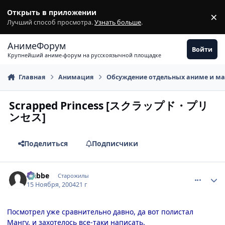
Перейти к содержимому
Открыть в приложении
×
З
Лучший способ просмотра.
Узнать больше
.
АнимеФорум
Войти
Крупнейший аниме-форум на русскоязычной площадке
Главная
Анимация
Обсуждение отдельных аниме и м
Scrapped Princess [スクラップド・プリ
ンセス]
Поделиться
Подписчики
comment_154266
Статистика автора
Nabbe
Старожилы
15 Ноября, 2004
21 г
Посмотрел уже сравнительно давно, да вот полистал
Мангу, и захотелось все-таки написать.