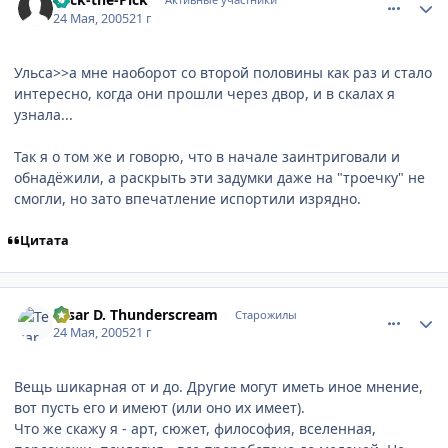
24 Мая, 2005
21 г
Ульса>>а мне наоборот со второй половины как раз и стало
интересно, когда они прошли через двор, и в скалах я
узнала...
Так я о том же и говорю, что в начале заинтриговали и
обнадёжили, а раскрыть эти задумки даже на "троечку" не
смогли, но зато впечатление испортили изрядно.
Цитата
comment_336509
Статистика автора
Tesar D. Thunderscream
Старожилы
24 Мая, 2005
21 г
Вещь шикарная от и до. Другие могут иметь иное мнение,
вот пусть его и имеют (или оно их имеет).
Что же скажу я - арт, сюжет, философия, вселенная,