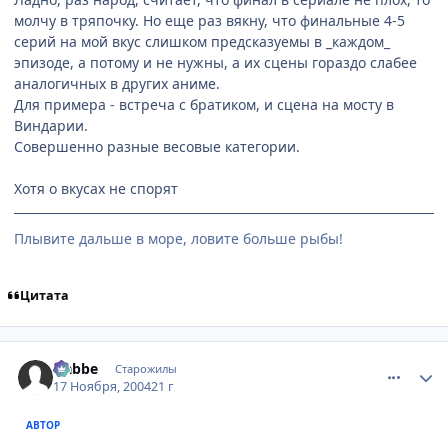
молчу в тряпочку. Но еще раз вякну, что финальные 4-5
серий на мой вкус слишком предсказуемы в _каждом_
эпизоде, а потому и не нужны, а их сцены гораздо слабее
аналогичных в других аниме.
Для примера - встреча с братиком, и сцена на мосту в
Виндарии.
Совершенно разные весовые категории.
Хотя о вкусах не спорят
Плывите дальше в море, ловите больше рыбы!
Цитата
comment_157460
Статистика автора
Nabbe
Старожилы
17 Ноября, 2004
21 г
АВТОР