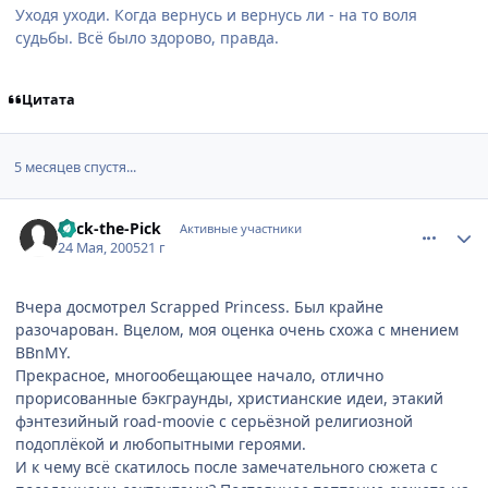
Уходя уходи. Когда вернусь и вернусь ли - на то воля
судьбы. Всё было здорово, правда.
Цитата
5 месяцев спустя...
comment_336249
Статистика автора
Mick-the-Pick
Активные участники
24 Мая, 2005
21 г
Вчера досмотрел Scrapped Princess. Был крайне
разочарован. Вцелом, моя оценка очень схожа с мнением
BBnMY.
Прекрасное, многообещающее начало, отлично
прорисованные бэкграунды, христианские идеи, этакий
фэнтезийный road-moovie с серьёзной религиозной
подоплёкой и любопытными героями.
И к чему всё скатилось после замечательного сюжета с