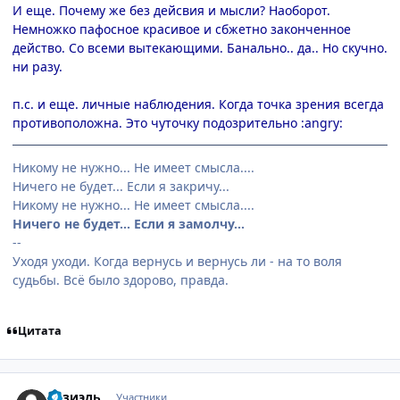
И еще. Почему же без дейсвия и мысли? Наоборот.
Немножко пафосное красивое и сбжетно законченное
действо. Со всеми вытекающими. Банально.. да.. Но скучно.
ни разу.
п.с. и еще. личные наблюдения. Когда точка зрения всегда
противоположна. Это чуточку подозрительно :angry:
Никому не нужно... Не имеет смысла....
Ничего не будет... Если я закричу...
Никому не нужно... Не имеет смысла....
Ничего не будет... Если я замолчу...
--
Уходя уходи. Когда вернусь и вернусь ли - на то воля
судьбы. Всё было здорово, правда.
Цитата
comment_155029
Статистика автора
Разиэль
Участники