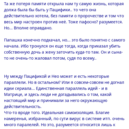
Та же потеря памяти открыла нам ту самую жизнь, которая
должа была бы быть у Пацифики.. то чего она
действительно хотела, без памяти о пророчестве и том что
весь мир настроен против неё. Тоже пафосно? разумеется.
Но... Вполне оправдано.
Папашка конечно подкачал, но... это было понятно с самого
начала. Ибо тронулся он еще тогда, когда приказал убить
собственную дочь а жену заточить куда-то там. Он и сына-
то не очень-то жаловал потом, судя по всему..
Ну между Пацификой и Нео может и есть некоторые
параллели. Но в остальном? Или я совсем-совсем не догнал
идеи сериала... Единственная параллель идей - и в
Матрице, и здесь люди не догадывались о том, какой
настоящий мир и принимали за него окружающую
действительность.
Что-то вроде того. Идеальная самоизоляция. Благие
намеренья, избранный, по сути вирус в системе итп. очень
много паралелей. Но это, разумеется относится лишь к