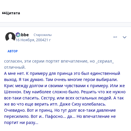
Цитата
comment_155303
Статистика автора
Nabbe
Старожилы
16 Ноября, 2004
21 г
АВТОР
согласен, эти серии портят впечатление, но _сериал_
отличный.
А мне нет. К примеру для принца это был единственный
выход. Я так думаю. Там очнеь многие герои выбирали.
Крис между долгом и своими чувствами к примеру. Или же
Шеннон. Ему наиболее сложно было. Решить что же нужно
все-таки спасить. Сестру, или всех остальных людей. А так
же во что еще верить итп. Даже Сизу колебалась.
Очевидно. Вот и принц. Но тут долг все-таки давление
пересилило. Вот и.. Пафосно... да... Но впечатление не
портит ни разу...