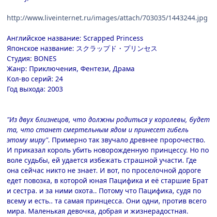
http://www.liveinternet.ru/images/attach/703035/1443244.jpg
Английское название: Scrapped Princess
Японское название: スクラップド・プリンセス
Студия: BONES
Жанр: Приключения, Фентези, Драма
Кол-во серий: 24
Год выхода: 2003
"Из двух близнецов, что должны родиться у королевы, будет
та, что станет смертельным ядом и принесет гибель
этому миру"
. Примерно так звучало древнее пророчество.
И приказал король убить новорожденную принцессу. Но по
воле судьбы, ей удается избежать страшной участи. Где
она сейчас никто не знает. И вот, по проселочной дороге
едет повозка, в которой юная Пацифика и её старшие Брат
и сестра. и за ними охота.. Потому что Пацифика, судя по
всему и есть.. та самая принцесса. Они одни, против всего
мира. Маленькая девочка, добрая и жизнерадостная.