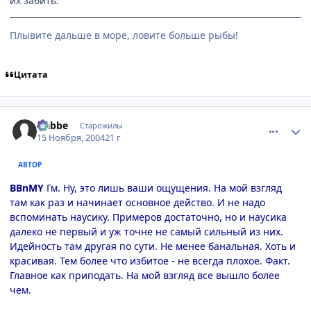
их забить.
Плывите дальше в море, ловите больше рыбы!
Цитата
comment_154931
Статистика автора
Nabbe
Старожилы
15 Ноября, 2004
21 г
АВТОР
BBnMY
Гм. Ну, это лишь ваши ощущения. На мой взгляд
там как раз и начинает основное действо. И не надо
вспоминать наусику. Примеров достаточно, но и наусика
далеко не первый и уж точне не самый сильный из них.
Идейность там другая по сути. Не менее банальная. Хоть и
красивая. Тем более что избитое - не всегда плохое. Факт.
Главное как приподать. На мой взгляд все вышло более
чем.