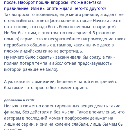
после. Наоброт пошли впоросы что же все-таки
правильнее. Или вы опять ждали чего-то другого?
Так вопросы то появились, еще много раньше, а ждал я не
столь избитого ответа (хотя конечно, после Науськи лезть
на это поле, это надо быть больно смелым товарищем).
Но бог бы c ним, с ответом, но последние 4-5 (точно не
помню) серии - это ж несуразнейшее нагромождение таких
первобытно-общинных штампов, каких нынче даже в
плохом индийском кино не встретишь.
Ну нечего было сказать - заканчивали бы сразу, а так -
полная потеря темпа и абсолютная предсказуемость
(которой раньше не было).
А уж сюжеты с амнезией, бешеным папой и встречей с
братиком - это просто без комментариев.
Добавлено в 22:10:
Нельзя в сюжетно ориентированных вещах делать такие
финалы, без действия и без мысли. Такое впечатленье, что
авторам в последний момент подбросили деньжат на
лишние серии, и они на коленке слабали, лишь бы чем бы