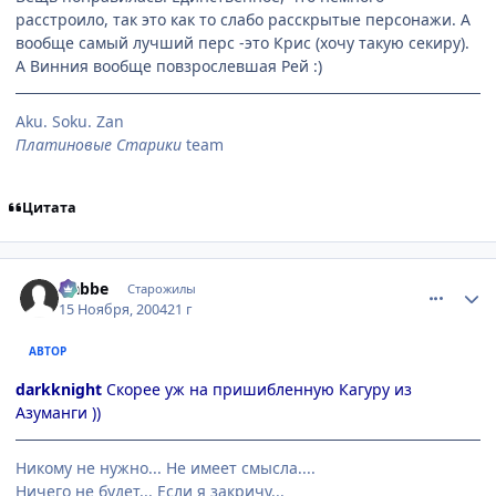
расстроило, так это как то слабо расскрытые персонажи. А
вообще самый лучший перс -это Крис (хочу такую секиру).
А Винния вообще повзрослевшая Рей :)
Aku. Soku. Zan
Платиновые Старики
team
Цитата
comment_154711
Статистика автора
Nabbe
Старожилы
15 Ноября, 2004
21 г
АВТОР
darkknight
Скорее уж на пришибленную Кагуру из
Азуманги ))
Никому не нужно... Не имеет смысла....
Ничего не будет... Если я закричу...