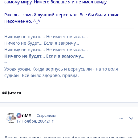
самому миру. Ничего больше я и не имел ввиду.
Ракэль - самый лучший персонаж. Все бы были такие
Несомненно. ^_^
Никому не нужно... Не имеет смысла....
Ничего не будет... Если я закричу...
Никому не нужно... Не имеет смысла....
Ничего не будет... Если я замолчу...
--
Уходя уходи. Когда вернусь и вернусь ли - на то воля
судьбы. Всё было здорово, правда.
Цитата
comment_157228
Статистика автора
BBnMY
Старожилы
17 Ноября, 2004
21 г
Ладно, раз народ, считает, что финал в сериале не плох, то