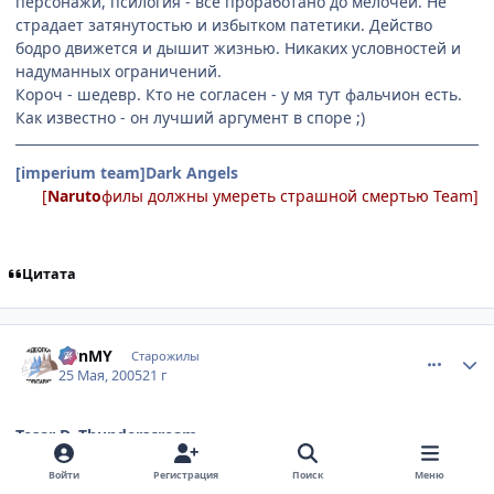
персонажи, псилогия - все проработано до мелочей. Не
страдает затянутостью и избытком патетики. Действо
бодро движется и дышит жизнью. Никаких условностей и
надуманных ограничений.
Короч - шедевр. Кто не согласен - у мя тут фальчион есть.
Как известно - он лучший аргумент в споре ;)
[imperium team]Dark Angels
[
Naruto
филы должны умереть страшной смертью Team]
Цитата
comment_337752
Статистика автора
BBnMY
Старожилы
25 Мая, 2005
21 г
Tesar D. Thunderscream
А хоть че-то кроме охов и вздохов? Пример хоть одной
Войти
Регистрация
Поиск
Меню
"проработанной до мелочей" вещи в данном сериале? Из