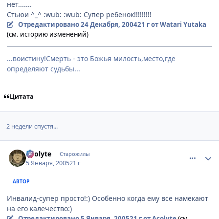
нет.......
Стьюи ^_^ :wub: :wub: Супер ребёнок!!!!!!!!!
Отредактировано
24 Декабря, 2004
21 г
от Watari Yutaka
(см. историю изменений)
...воистину!Смерть - это Божья милость,место,где
определяют судьбы...
Цитата
2 недели спустя...
comment_212582
Статистика автора
Acolyte
Старожилы
5 Января, 2005
21 г
АВТОР
Инвалид-супер просто!:) Особенно когда ему все намекают
на его калечество:)
Отредактировано
5 Января, 2005
21 г
от Acolyte
(см.