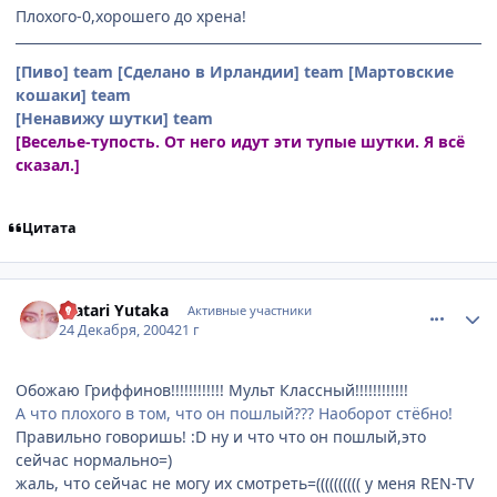
Плохого-0,хорошего до хрена!
[Пиво] team
[Сделано в Ирландии] team
[Мартовские
кошаки] team
[Ненавижу шутки] team
[Веселье-тупость. От него идут эти тупые шутки. Я всё
сказал.]
Цитата
comment_201601
Статистика автора
Watari Yutaka
Активные участники
24 Декабря, 2004
21 г
Обожаю Гриффинов!!!!!!!!!!!! Мульт Классный!!!!!!!!!!!!
А что плохого в том, что он пошлый??? Наоборот стёбно!
Правильно говоришь! :D ну и что что он пошлый,это
сейчас нормально=)
жаль, что сейчас не могу их смотреть=(((((((((( у меня REN-TV