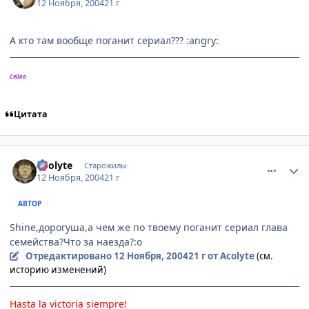
12 Ноября, 2004
21 г
А кто там вообще поганит сериал??? :angry:
Сейка
Цитата
comment_150328
Статистика автора
Acolyte
Старожилы
12 Ноября, 2004
21 г
АВТОР
Shine,дорогуша,а чем же по твоему поганит сериал глава
семейства?Что за наезда?:o
Отредактировано
12 Ноября, 2004
21 г
от Acolyte
(см.
историю изменений)
Hasta la victoria siempre!