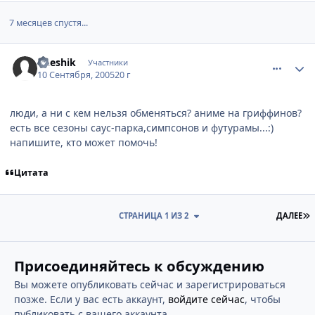
7 месяцев спустя...
comment_458736
Статистика автора
Cheshik
Участники
10 Сентября, 2005
20 г
люди, а ни с кем нельзя обменяться? аниме на гриффинов?
есть все сезоны саус-парка,симпсонов и футурамы...:)
напишите, кто может помочь!
Цитата
П
СТРАНИЦА 1 ИЗ 2
ДАЛЕЕ
Присоединяйтесь к обсуждению
Вы можете опубликовать сейчас и зарегистрироваться
позже. Если у вас есть аккаунт,
войдите сейчас
, чтобы
публиковать с вашего аккаунта.