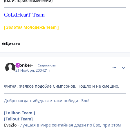
(см. историю изменений)
CoLdHearT Team
[ Золотая Молодежь Team ]
Цитата
comment_162115
Статистика автора
-Conker-
Старожилы
21 Ноября, 2004
21 г
Фигня. Жалкое подобие Симпсонов. Пошло и не смешно.
Добро когда-нибудь все-таки победит Зло!
[Lolikon Team ]
[Fallout Team]
EvaZlo
- лучшая в мире хентайная додзи по Еве, при этом