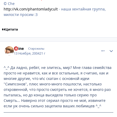
© Che
http://vk.com/phantomladycult
- наша хентайная группа,
милости просим :3
Цитата
comment_151787
Статистика автора
Shine
Старожилы
13 Ноября, 2004
21 г
^_^ Да ладно, ребят, не злитесь, мир? Мне глава семейства
просто не нравится, как и все остальные, я считаю, как и
многие другие, что м\с скатан с основной идеи
"Симпсонов", плюс много-много пошлости, настолько
откровенной, что просто смотреть не хочется, я много раз
пыталась, но до конца высидела только серию про
Смерть... Наверно этот сериал просто не моё, извините
если уж очень сильно зацепила ваших любимцев ^_^