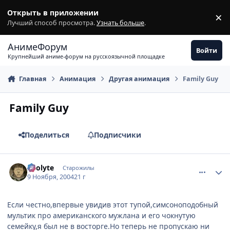
Перейти к содержимому
Открыть в приложении
×
З
Лучший способ просмотра.
Узнать больше
.
АнимеФорум
Войти
Крупнейший аниме-форум на русскоязычной площадке
Главная
Анимация
Другая анимация
Family Guy
Family Guy
Поделиться
Подписчики
comment_147006
Статистика автора
Acolyte
Старожилы
9 Ноября, 2004
21 г
Если честно,впервые увидив этот тупой,симсоноподобный
мультик про американского мужлана и его чокнутую
семейку,я был не в восторге.Но теперь не пропускаю ни