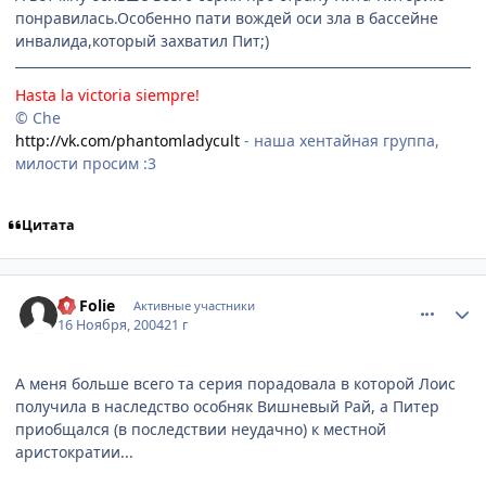
понравилась.Особенно пати вождей оси зла в бассейне
инвалида,который захватил Пит;)
Hasta la victoria siempre!
© Che
http://vk.com/phantomladycult
- наша хентайная группа,
милости просим :3
Цитата
comment_155914
Статистика автора
La Folie
Активные участники
16 Ноября, 2004
21 г
А меня больше всего та серия порадовала в которой Лоис
получила в наследство особняк Вишневый Рай, а Питер
приобщался (в последствии неудачно) к местной
аристократии...