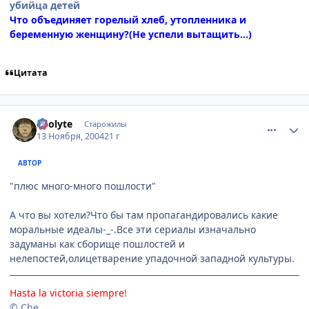
убийца детей
Что объединяет горелый хлеб, утопленника и
беременную женщину?(Не успели вытащить...)
Цитата
comment_151822
Статистика автора
Acolyte
Старожилы
13 Ноября, 2004
21 г
АВТОР
"плюс много-много пошлости"
А что вы хотели?Что бы там пропагандировались какие
моральные идеалы-_-.Все эти сериалы изначально
задуманы как сборище пошлостей и
нелепостей,олицетварение упадочной западной культуры.
Hasta la victoria siempre!
© Che