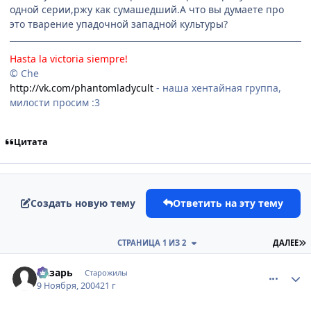
одной серии,ржу как сумашедший.А что вы думаете про
это тварение упадочной западной культуры?
Hasta la victoria siempre!
© Che
http://vk.com/phantomladycult
- наша хентайная группа,
милости просим :3
Цитата
Создать новую тему
Ответить на эту тему
П
СТРАНИЦА 1 ИЗ 2
ДАЛЕЕ
comment_147652
Статистика автора
Лазарь
Старожилы
9 Ноября, 2004
21 г