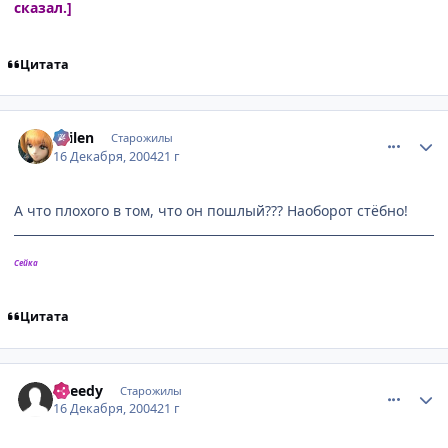
сказал.]
Цитата
comment_192621
Статистика автора
Sailen
Старожилы
16 Декабря, 2004
21 г
А что плохого в том, что он пошлый??? Наоборот стёбно!
Сейка
Цитата
comment_192650
Статистика автора
Speedy
Старожилы
16 Декабря, 2004
21 г