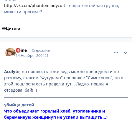
http://vk.com/phantomladycult
- наша хентайная группа,
милости просим :3
Цитата
comment_152993
Статистика автора
Shine
Старожилы
14 Ноября, 2004
21 г
Acolyte
, но пошлость тоже ведь можно преподнести по
разному, скажем "Футурама" попошлее "Симпсонов", но в
этой пошлости есть предел,а тут... Ладно, пошла я
отседова, бай! :)
убийца детей
Что объединяет горелый хлеб, утопленника и
беременную женщину?(Не успели вытащить...)