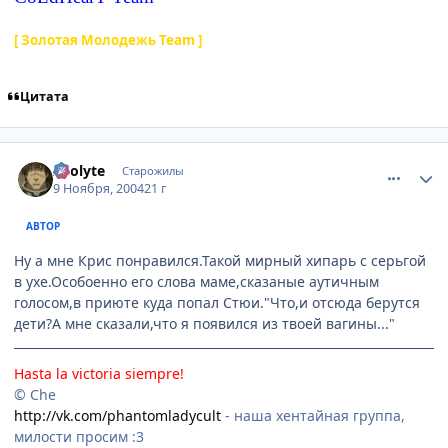
[ Золотая Молодежь Team ]
Цитата
comment_147732
Статистика автора
Acolyte
Старожилы
9 Ноября, 2004
21 г
АВТОР
Ну а мне Крис понравился.Такой мирный хипарь с серьгой
в ухе.Особоенно его слова маме,сказаные аутичным
голосом,в приюте куда попал Стюи."Что,и отсюда берутся
дети?А мне сказали,что я появился из твоей вагины..."
Hasta la victoria siempre!
© Che
http://vk.com/phantomladycult
- наша хентайная группа,
милости просим :3