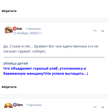
Цитата
comment_149982
Статистика автора
Shine
Старожилы
12 Ноября, 2004
21 г
Да, Стьюи и пёс... Брайан! Вот они единственные кто не
поганит сериал! :rolleyes:
убийца детей
Что объединяет горелый хлеб, утопленника и
беременную женщину?(Не успели вытащить...)
Цитата
comment_150176
Статистика автора
Sailen
Старожилы