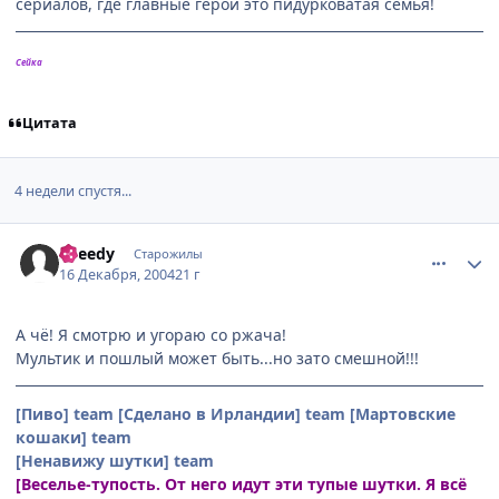
сериалов, где главные герои это пидурковатая семья!
Сейка
Цитата
4 недели спустя...
comment_192603
Статистика автора
Speedy
Старожилы
16 Декабря, 2004
21 г
А чё! Я смотрю и угораю со ржача!
Мультик и пошлый может быть...но зато смешной!!!
[Пиво] team
[Сделано в Ирландии] team
[Мартовские
кошаки] team
[Ненавижу шутки] team
[Веселье-тупость. От него идут эти тупые шутки. Я всё