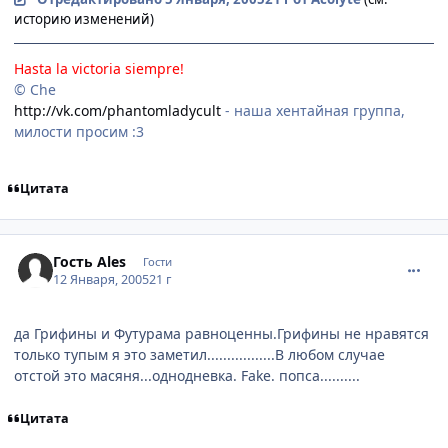
историю изменений)
Hasta la victoria siempre!
© Che
http://vk.com/phantomladycult
- наша хентайная группа,
милости просим :3
Цитата
comment_218195
Гость Ales
Гости
12 Января, 2005
21 г
да Грифины и Футурама равноценны.Грифины не нравятся
только тупым я это заметил.................В любом случае
отстой это масяня...однодневка. Fake. попса..........
Цитата