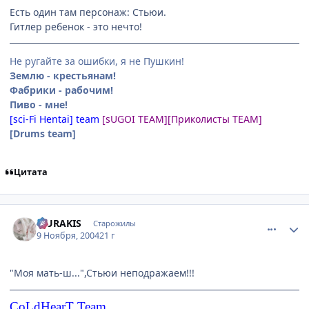
Есть один там персонаж: Стьюи.
Гитлер ребенок - это нечто!
Не ругайте за ошибки, я не Пушкин!
Землю - крестьянам!
Фабрики - рабочим!
Пиво - мне!
[sci-Fi Hentai] team
[sUGOI TEAM]
[Приколисты TEAM]
[Drums team]
Цитата
comment_147655
Статистика автора
MURAKIS
Старожилы
9 Ноября, 2004
21 г
"Моя мать-ш...",Стьюи неподражаем!!!
CoLdHearT Team