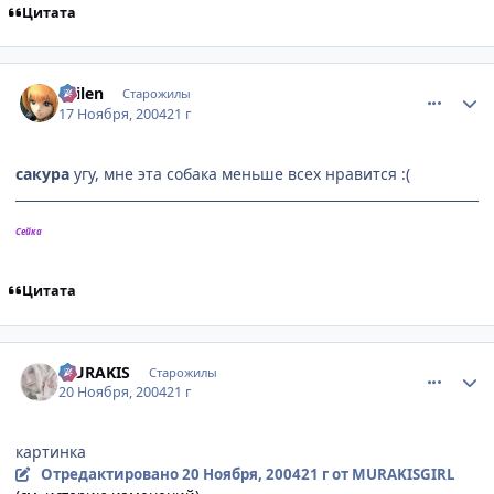
Цитата
comment_157045
Статистика автора
Sailen
Старожилы
17 Ноября, 2004
21 г
сакура
угу, мне эта собака меньше всех нравится :(
Сейка
Цитата
comment_161347
Статистика автора
MURAKIS
Старожилы
20 Ноября, 2004
21 г
картинка
Отредактировано
20 Ноября, 2004
21 г
от MURAKISGIRL