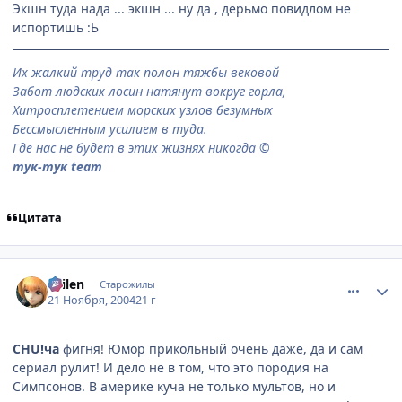
Экшн туда нада ... экшн ... ну да , дерьмо повидлом не
испортишь :Ь
Их жалкий труд так полон тяжбы вековой
Забот людских лосин натянут вокруг горла,
Хитросплетением морских узлов безумных
Бессмысленным усилием в туда.
Где нас не будет в этих жизнях никогда
©
тук-тук team
Цитата
comment_162307
Статистика автора
Sailen
Старожилы
21 Ноября, 2004
21 г
CHU!ча
фигня! Юмор прикольный очень даже, да и сам
сериал рулит! И дело не в том, что это породия на
Симпсонов. В америке куча не только мультов, но и