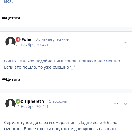
моя.
Цитата
comment_162170
Статистика автора
La Folie
Активные участники
21 Ноября, 2004
21 г
Фигня. Жалкое подобие Симпсонов. Пошло и не смешно.
Если это пошло, то уже смешно^_^
Цитата
comment_162265
Статистика автора
Lux Tiphereth
Старожилы
21 Ноября, 2004
21 г
Сериал тупой до слез и омерзения . Ладно если б было
смешно . Более плоских шуток не доводилось слышать .