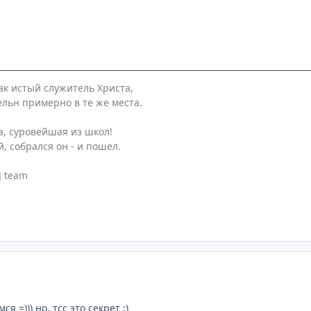
ак истый служитель Христа,
ельн примерно в те же места.
а, суровейшая из школ!
, собрался он - и пошел.
] team
я =))) но, тсс это секрет :)