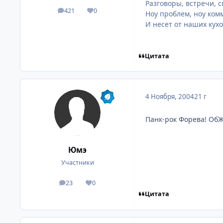
Разговоры, встречи, 
421
0
посты
Репутация
Ноу проблем, ноу ком
И несет от наших кух
Цитата
4 Ноября, 2004
21 г
Панк-рок Форева! Об
Юмэ
Участники
23
0
посты
Репутация
Цитата