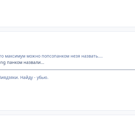
.это максимум можно попсопанком незя назвать....
ing панком назвали...
ядзяки. Найду - убью.