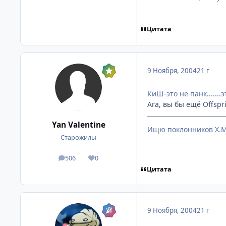
Цитата
9 Ноября, 2004
21 г
КиШ-это не панк......
Ага, вы бы ещё Offspr
Yan Valentine
Ищю поклонников Х.Ми
Старожилы
506
0
посты
Репутация
Цитата
9 Ноября, 2004
21 г