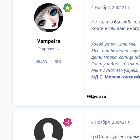
4 Ноября, 2004
21 г
Не то, что бы люблю, 
Короче слушаю иногд
Vampaira
Холод утра - это мы.
Старожилы
Мы - над бездною ступ
Дети мрака, солнца ж
480
0
посты
Репутация
Свет увидим - и, как т
Мы в лучах его умрем.
©Д.С. Мережковский,
Цитата
6 Ноября, 2004
21 г
Гр.Об. и Пурген, врем