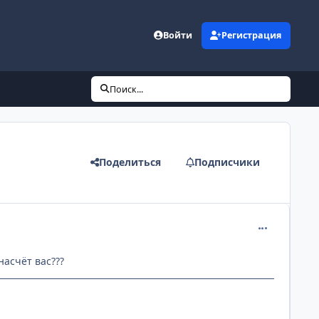
Войти
Регистрация
Поиск...
Поделиться
Подписчики
comment_139
насчёт вас???