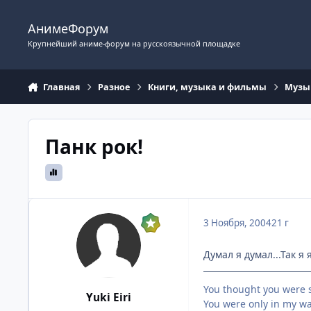
Перейти к содержимому
АнимеФорум
Крупнейший аниме-форум на русскоязычной площадке
Главная
Разное
Книги, музыка и фильмы
Музы
Панк рок!
3 Ноября, 2004
21 г
Думал я думал...Так я
You thought you were 
Yuki Eiri
You were only in my w