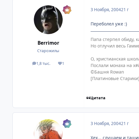
3 Ноября, 2004
21 г
Переболел уже :)
Папа стерпел обиду, к
Berrimor
Но отлучил весь Гамм
Старожилы
О, христианская школ
1,8 тыс.
1
посты
Репутация
Послали монаха на х#й
©Башня Rowan
[Платиновые Старики
Цитата
3 Ноября, 2004
21 г
Хех... слушаем и ташимс