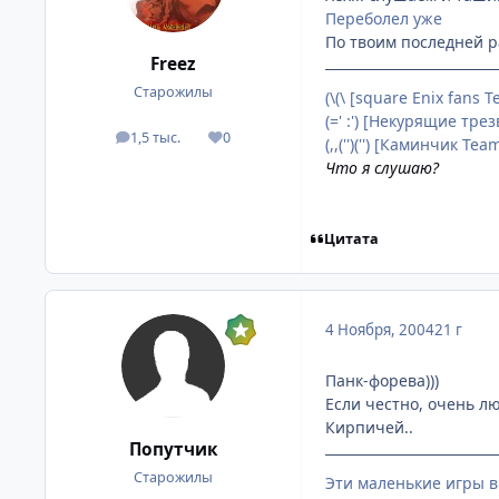
Переболел уже
По твоим последней ра
Freez
Старожилы
(\(\ [square Enix fans 
(=' :') [Некурящие тре
1,5 тыс.
0
посты
Репутация
(,,('')('') [Каминчик Te
Что я слушаю?
Цитата
4 Ноября, 2004
21 г
Панк-форева)))
Если честно, очень лю
Кирпичей..
Попутчик
Старожилы
Эти маленькие игры 