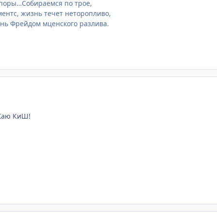
споры…Собираемся по трое,
ментс, жизнь течет неторопливо,
онь Фрейдом мценского разлива.
Жаю КиШ!