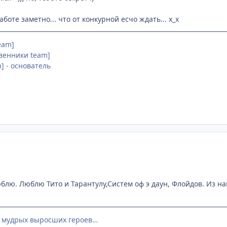
боте заметно... что от конкурной есчо ждать... х_х
Team]
звенники team]
am] - основатель
блю. Люблю Тито и Тарантулу,Систем оф э даун, Флойдов. Из на
в мудрых выросших героев…