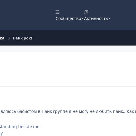
Сообщество
Активность
ка
Панк рок!
 являюсь басистом в Панк группе я не могу не любить панк...Как 
standing beside me
ay