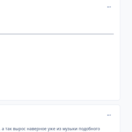
comment_141
comment_143
т, а так вырос наверное уже из музыки подобного