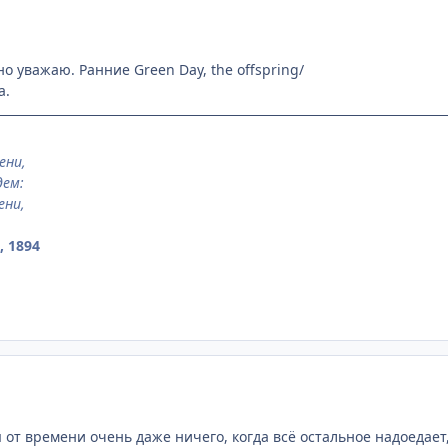
но уважаю. Ранние Green Day, the offspring/
а.
ени,
дем:
ени,
 1894
я от времени очень даже ничего, когда всё остальное надоедае