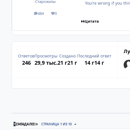
Старожилы
You’re wrong if you think
484
0
посты
Репутация
Цитата
Лу
Ответов
Просмотры
Создано
Последний ответ
246
29,9 тыс.
21 г
21 г
14 г
14 г
ПОСЛЕДНЯЯ СТРАНИЦА
1
2
3
4
5
6
ДАЛЕЕ
СТРАНИЦА 1 ИЗ 10