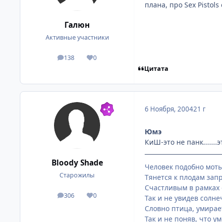
плана, про Sex Pistols
Галюн
Активные участники
138
0
посты
Репутация
Цитата
6 Ноября, 2004
21 г
Юмэ
КиШ-это не панк......
Bloody Shade
Человек подобно моты
Старожилы
Тянется к плодам запр
Счастливым в рамках 
306
0
посты
Репутация
Так и не увидев солне
Словно птица, умирает
Так и не поняв, что ум