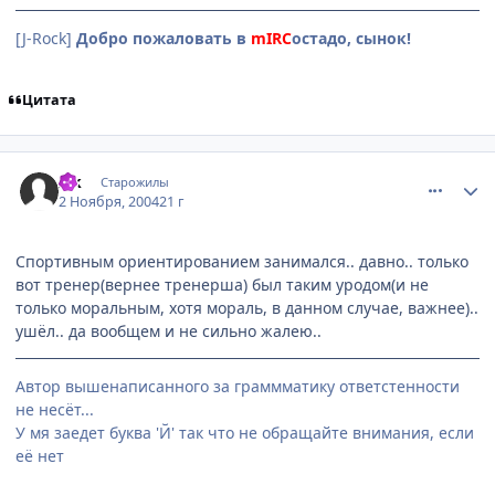
[J-Rock]
Добро пожаловать в
mIRC
остадо, сынок!
Цитата
comment_138606
Статистика автора
Zik
Старожилы
2 Ноября, 2004
21 г
Спортивным ориентированием занимался.. давно.. только
вот тренер(вернее тренерша) был таким уродом(и не
только моральным, хотя мораль, в данном случае, важнее)..
ушёл.. да вообщем и не сильно жалею..
Автор вышенаписанного за граммматику ответстенности
не несёт...
У мя заедет буква 'Й' так что не обращайте внимания, если
её нет