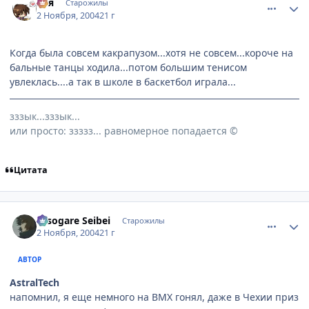
Ася
Старожилы
2 Ноября, 2004
21 г
Когда была совсем какрапузом...хотя не совсем...короче на
бальные танцы ходила...потом большим тенисом
увлеклась....а так в школе в баскетбол играла...
зззык...зззык...
или просто: ззззз... равномерное попадается ©
Цитата
comment_138353
Статистика автора
Tasogare Seibei
Старожилы
2 Ноября, 2004
21 г
АВТОР
AstralTech
напомнил, я еще немного на BMX гонял, даже в Чехии приз