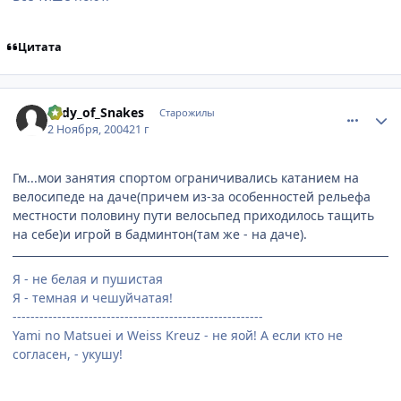
Цитата
comment_138485
Статистика автора
Lady_of_Snakes
Старожилы
2 Ноября, 2004
21 г
Гм...мои занятия спортом ограничивались катанием на
велосипеде на даче(причем из-за особенностей рельефа
местности половину пути велосьпед приходилось тащить
на себе)и игрой в бадминтон(там же - на даче).
Я - не белая и пушистая
Я - темная и чешуйчатая!
--------------------------------------------------------
Yami no Matsuei и Weiss Kreuz - не яой! А если кто не
согласен, - укушу!