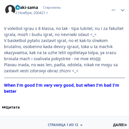
comment_138670
Статистика автора
Araki-sama
Старожилы
2 Ноября, 2004
21 г
V voleibol igrau s 8 klassa, no tak - tipa lubitel, nu i za fakultet
igrala, mozh i budu igrat, no nevriwki sdaut <_<
V basketbol pytalis zastavit igrat, no et kak-to sliwkom
brutalno, osobenno kada devicy igraut, toka u ta machik
okazyvaetsa, kak na ta uzhe letit ogoltelaya tolpa, ya srazu
brosala mach i svalivala pobystree - ne moe eto))))
Plavau inada, no was len, padla, odolela, nikak ne mogu sa
zastavit vesti zdorovyi obraz zhizni <_<
When I'm good I'm very very good, but when I'm bad I'm
better
Цитата
П
СТРАНИЦА 1 ИЗ 12
ДАЛЕЕ