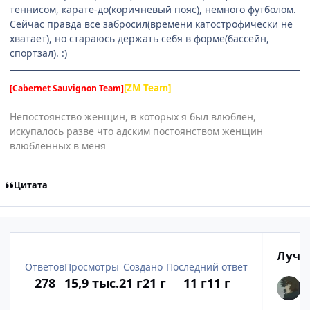
теннисом, карате-до(коричневый пояс), немного футболом.
Сейчас правда все забросил(времени катострофически не
хватает), но стараюсь держать себя в форме(бассейн,
спортзал). :)
[ZM Team]
[Cabernet Sauvignon Team]
Непостоянство женщин, в которых я был влюблен,
искупалось разве что адским постоянством женщин
влюбленных в меня
Цитата
Лучш
Ответов
Просмотры
Создано
Последний ответ
278
15,9 тыс.
21 г
21 г
11 г
11 г