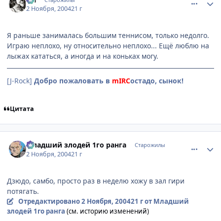
2 Ноября, 2004
21 г
Я раньше занималась большим теннисом, только недолго.
Играю неплохо, ну относительно неплохо... Ещё люблю на
лыжах кататься, а иногда и на коньках могу.
[J-Rock]
Добро пожаловать в
mIRC
остадо, сынок!
Цитата
comment_138420
Статистика автора
Младший злодей 1го ранга
Старожилы
2 Ноября, 2004
21 г
Дзюдо, самбо, просто раз в неделю хожу в зал гири
потягать.
Отредактировано
2 Ноября, 2004
21 г
от Младший
злодей 1го ранга
(см. историю изменений)