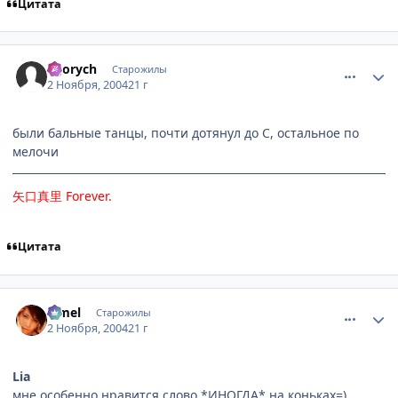
Цитата
comment_138525
Статистика автора
Egorych
Старожилы
2 Ноября, 2004
21 г
были бальные танцы, почти дотянул до С, остальное по
мелочи
矢口真里
Forever
.
Цитата
comment_138541
Статистика автора
Limel
Старожилы
2 Ноября, 2004
21 г
Lia
мне особенно нравится слово *ИНОГДА* на коньках=)