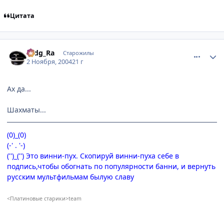
Цитата
comment_138395
Статистика автора
Hidg_Ra
Старожилы
2 Ноября, 2004
21 г
Ах да...
Шахматы...
(0)_(0)
(-' . '-)
('')_('') Это винни-пух. Скопируй винни-пуха себе в
подпись,чтобы обогнать по популярности банни, и вернуть
русским мультфильмам былую славу
<Платиновые старики>team