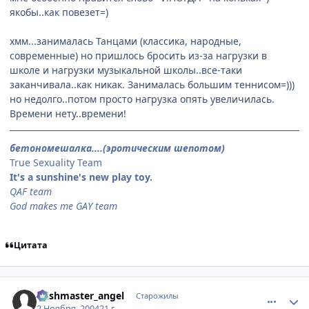
якобы..как повезет=)
хмм...занималась Танцами (классика, народные,
современные) но пришлось бросить из-за нагрузки в
школе и нагрузки музыкальной школы..все-таки
заканчивала..как никак. Занималась большим теннисом=)))
но недолго..потом просто нагрузка опять увеличилась.
Времени нету..времени!
бетономешалка....(эротическим шепотом)
True Sexuality Team
It's a sunshine's new play toy.
QAF team
God makes me GAY team
Цитата
comment_138569
Статистика автора
Wishmaster_angel
Старожилы
2 Ноября, 2004
21 г