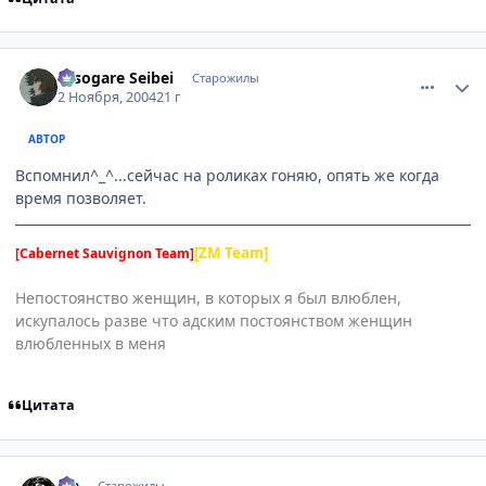
comment_138401
Статистика автора
Tasogare Seibei
Старожилы
2 Ноября, 2004
21 г
АВТОР
Вспомнил^_^...сейчас на роликах гоняю, опять же когда
время позволяет.
[ZM Team]
[Cabernet Sauvignon Team]
Непостоянство женщин, в которых я был влюблен,
искупалось разве что адским постоянством женщин
влюбленных в меня
Цитата
comment_138419
Статистика автора
Lia
Старожилы