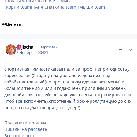
когда сама жизнь теряет смысл.
[Корни team] [Аня Снаткина team][Мыши team]
Цитата
comment_138454
Статистика автора
Kejischa
Старожилы
2 Ноября, 2004
21 г
спортивная гимнастика(выгнали за проф. непригодность),
хореография(2 года-ушла-достало издеваться над
собой),настольный(не прошла полугодовые экзамены) и
большой теннис(2 или 3 года-очень приличный уровень
для любителя, но сейчас надо уже слегка потренироваться,
чтоб все вспомнить),спортивный рок-н-ролл(танцую до сих
пор ,но в клубах,говорят,что супер!)
Праздники прошли.
Цикады на рассвете
Все тише поют.