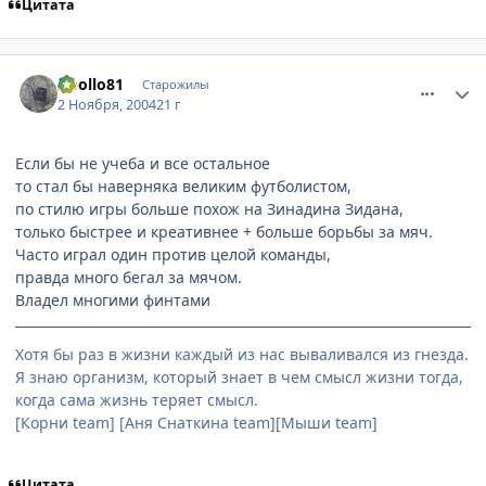
Цитата
comment_138399
Статистика автора
Apollo81
Старожилы
2 Ноября, 2004
21 г
Если бы не учеба и все остальное
то стал бы наверняка великим футболистом,
по стилю игры больше похож на Зинадина Зидана,
только быстрее и креативнее + больше борьбы за мяч.
Часто играл один против целой команды,
правда много бегал за мячом.
Владел многими финтами
Хотя бы раз в жизни каждый из нас вываливался из гнезда.
Я знаю организм, который знает в чем смысл жизни тогда,
когда сама жизнь теряет смысл.
[Корни team] [Аня Снаткина team][Мыши team]
Цитата