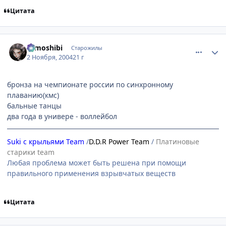
Цитата
comment_138665
Статистика автора
tomoshibi
Старожилы
2 Ноября, 2004
21 г
бронза на чемпионате россии по синхронному
плаванию(кмс)
бальные танцы
два года в универе - воллейбол
Suki с крыльями Team
/
D.D.R Power Team
/
Платиновые
старики team
Любая проблема может быть решена при помощи
правильного применения взрывчатых веществ
Цитата