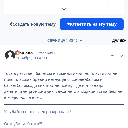
Развернуть обзор темы
Создать новую тему
Ответить на эту тему
П
СТРАНИЦА 1 ИЗ 12
ДАЛЕЕ
comment_138347
Статистика автора
Дюдюка
Старожилы
2 Ноября, 2004
21 г
Тока в детстве...балетом и гимнастикой, но пластикой не
подошла...как бревно негнущаяся...волейболом и
баскетболом...до сих пор не пойму, где и что надо
делать...танцами...но увы слуха нет...а модерн тогда был не
в моде...вот и всё...
Улыбайтесь-это всех раздражает!
Они убили Кенни!!!