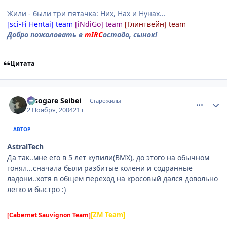
Жили - были три пятачка: Них, Нах и Нунах...
[sci-Fi Hentai] team
[iNdiGo] team
[Глинтвейн] team
Добро пожаловать в
mIRC
остадо, сынок!
Цитата
comment_138360
Статистика автора
Tasogare Seibei
Старожилы
2 Ноября, 2004
21 г
АВТОР
AstralTech
Да так..мне его в 5 лет купили(BMX), до этого на обычном
гонял...сначала были разбитые колени и содранные
ладони..хотя в общем переход на кросовый дался довольно
легко и быстро :)
[ZM Team]
[Cabernet Sauvignon Team]