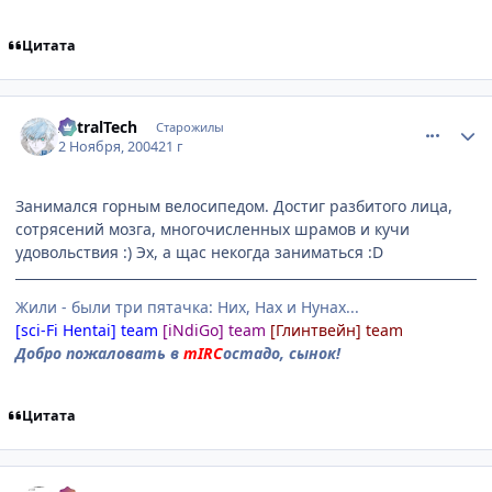
Цитата
comment_138349
Статистика автора
AstralTech
Старожилы
2 Ноября, 2004
21 г
Занимался горным велосипедом. Достиг разбитого лица,
сотрясений мозга, многочисленных шрамов и кучи
удовольствия :) Эх, а щас некогда заниматься :D
Жили - были три пятачка: Них, Нах и Нунах...
[sci-Fi Hentai] team
[iNdiGo] team
[Глинтвейн] team
Добро пожаловать в
mIRC
остадо, сынок!
Цитата
comment_138352
Статистика автора