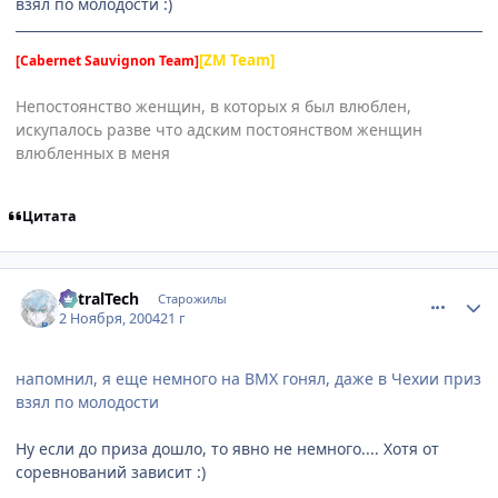
взял по молодости :)
[ZM Team]
[Cabernet Sauvignon Team]
Непостоянство женщин, в которых я был влюблен,
искупалось разве что адским постоянством женщин
влюбленных в меня
Цитата
comment_138354
Статистика автора
AstralTech
Старожилы
2 Ноября, 2004
21 г
напомнил, я еще немного на BMX гонял, даже в Чехии приз
взял по молодости
Ну если до приза дошло, то явно не немного.... Хотя от
соревнований зависит :)