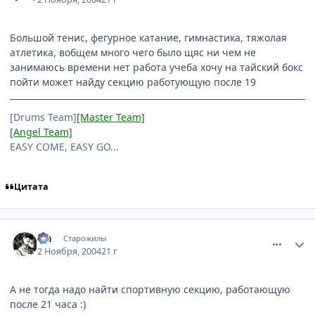
Большой тенис, фегурное катание, гимнастика, тяжолая
атлетика, вобщем много чего было щяс ни чем не
занимаюсь времени нет работа учеба хочу на тайский бокс
пойти может найду секцию работующую после 19
[Drums Team]
[Master Team]
[Angel Team]
EASY COME, EASY GO...
Цитата
comment_138571
Статистика автора
Lia
Старожилы
2 Ноября, 2004
21 г
А не тогда надо найти спортивную секцию, работающую
после 21 часа :)