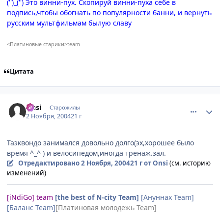
('')_('') Это винни-пух. Скопируй винни-пуха себе в
подпись,чтобы обогнать по популярности банни, и вернуть
русским мультфильмам былую славу
<Платиновые старики>team
Цитата
comment_138392
Статистика автора
Onsi
Старожилы
2 Ноября, 2004
21 г
Таэквондо занимался довольно долго(эх,хорошее было
время ^_^ ) и велосипедом,иногда тренаж.зал.
Отредактировано
2 Ноября, 2004
21 г
от Onsi
(см. историю
изменений)
[iNdiGo] team
[the best of N-city Team]
[Ануннах Team]
[Баланс Team]
[Платиновая молодежь Team]