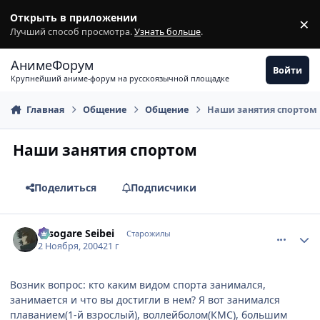
Перейти к содержимому
Открыть в приложении
×
З
Лучший способ просмотра.
Узнать больше
.
АнимеФорум
Войти
Крупнейший аниме-форум на русскоязычной площадке
Главная
Общение
Общение
Наши занятия спортом
Наши занятия спортом
Поделиться
Подписчики
comment_138346
Статистика автора
Tasogare Seibei
Старожилы
2 Ноября, 2004
21 г
Возник вопрос: кто каким видом спорта занимался,
занимается и что вы достигли в нем? Я вот занимался
плаванием(1-й взрослый), воллейболом(КМС), большим