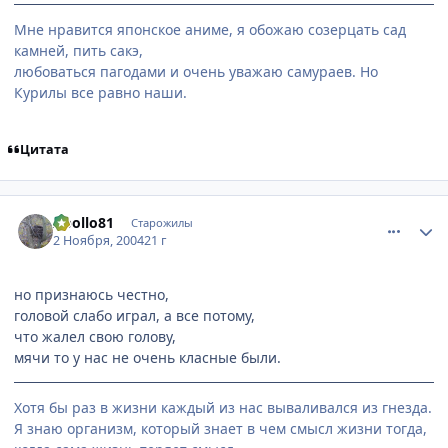
Мне нравится японское аниме, я обожаю созерцать сад
камней, пить сакэ,
любоваться пагодами и очень уважаю самураев. Но
Курилы все равно наши.
Цитата
comment_138423
Статистика автора
Apollo81
Старожилы
2 Ноября, 2004
21 г
но признаюсь честно,
головой слабо играл, а все потому,
что жалел свою голову,
мячи то у нас не очень класные были.
Хотя бы раз в жизни каждый из нас вываливался из гнезда.
Я знаю организм, который знает в чем смысл жизни тогда,