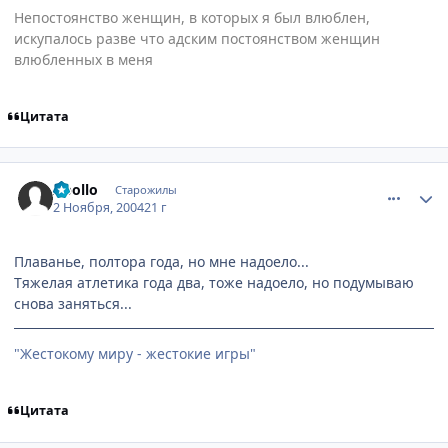
Непостоянство женщин, в которых я был влюблен,
искупалось разве что адским постоянством женщин
влюбленных в меня
Цитата
comment_138378
Статистика автора
Apollo
Старожилы
2 Ноября, 2004
21 г
Плаванье, полтора года, но мне надоело...
Тяжелая атлетика года два, тоже надоело, но подумываю
снова заняться...
"Жестокому миру - жестокие игры"
Цитата