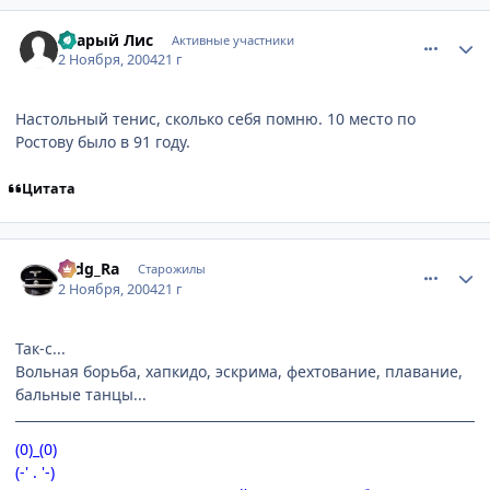
comment_138382
Статистика автора
Старый Лис
Активные участники
2 Ноября, 2004
21 г
Настольный тенис, сколько себя помню. 10 место по
Ростову было в 91 году.
Цитата
comment_138391
Статистика автора
Hidg_Ra
Старожилы
2 Ноября, 2004
21 г
Так-с...
Вольная борьба, хапкидо, эскрима, фехтование, плавание,
бальные танцы...
(0)_(0)
(-' . '-)