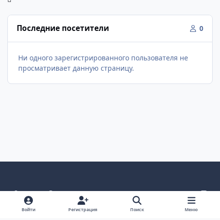
Последние посетители
0
Ни одного зарегистрированного пользователя не
просматривает данную страницу.
Светлый режим
Темный режим
Как в системе
v
k
Язык
Политика конфиденциальности
Войти
Регистрация
Поиск
Меню