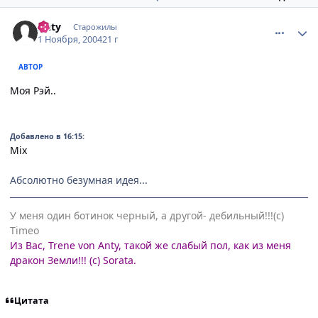
comment_137118
Статистика автора
Anty
Старожилы
1 Ноября, 2004
21 г
АВТОР
Моя Рэй..
Добавлено в 16:15:
Mix
Абсолютно безумная идея...
У меня один ботинок черный, а другой- дебильный!!!(с)
Timeo
Из Вас, Trene von Anty, такой же слабый пол, как из меня
дракон Земли!!! (с) Sorata.
Цитата