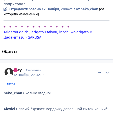
попристаю?
Отредактировано
12 Ноября, 2004
21 г
от neko_chan
(см.
историю изменений)
+---+---+---+---+---+---+---+---+---+---+---+
Arigatou daichi, arigatou taiyou, inochi wo arigatou!
Itadakimasu! (GARUSA)
Цитата
comment_149907
Статистика автора
Anty
Старожилы
12 Ноября, 2004
21 г
АВТОР
neko_chan
Сколько угодно!
Alexiel
Спасиб. *делает мордочку довольной сытой кошки*