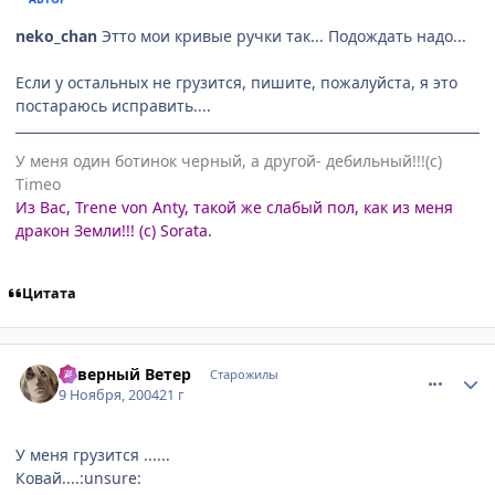
neko_chan
Этто мои кривые ручки так... Подождать надо...
Если у остальных не грузится, пишите, пожалуйста, я это
постараюсь исправить....
У меня один ботинок черный, а другой- дебильный!!!(с)
Timeo
Из Вас, Trene von Anty, такой же слабый пол, как из меня
дракон Земли!!! (с) Sorata.
Цитата
comment_147269
Статистика автора
Северный Ветер
Старожилы
9 Ноября, 2004
21 г
У меня грузится ......
Ковай....:unsure: