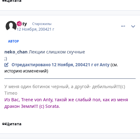
Цитата
comment_149713
Статистика автора
Anty
Старожилы
12 Ноября, 2004
21 г
АВТОР
neko_chan
Лекции слишком скучные
;)
Отредактировано
12 Ноября, 2004
21 г
от Anty
(см.
историю изменений)
У меня один ботинок черный, а другой- дебильный!!!(с)
Timeo
Из Вас, Trene von Anty, такой же слабый пол, как из меня
дракон Земли!!! (с) Sorata.
Цитата