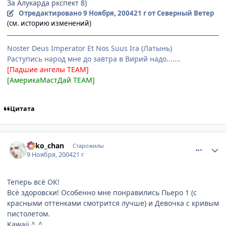
За Алукарда ркспект 8)
Отредактировано
9 Ноября, 2004
21 г
от Северный Ветер
(см. историю изменений)
Noster Deus Imperator Et Nos Suus Ira (Латынь)
Раступись народ мне до завтра в Вирий надо.......
[Падшие ангелы ТЕАМ]
[АмерикаМастДай TEAM]
Цитата
comment_147978
Статистика автора
neko_chan
Старожилы
9 Ноября, 2004
21 г
Теперь всё ОК!
Всё здоровски! Особенно мне понравились Пьеро 1 (с
красными оттенками смотрится лучше) и Девочка с кривым
пистолетом.
Kawaii ^_^