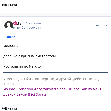
Цитата
comment_147109
Статистика автора
Anty
Старожилы
9 Ноября, 2004
21 г
АВТОР
милость
девочка с кривым пистолетом
ностальгия по Naruto
У меня один ботинок черный, а другой- дебильный!!!(с)
Timeo
Из Вас, Trene von Anty, такой же слабый пол, как из меня
дракон Земли!!! (с) Sorata.
Цитата