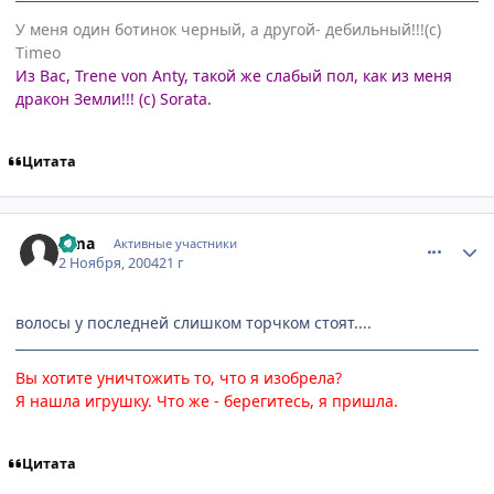
У меня один ботинок черный, а другой- дебильный!!!(с)
Timeo
Из Вас, Trene von Anty, такой же слабый пол, как из меня
дракон Земли!!! (с) Sorata.
Цитата
comment_138727
Статистика автора
Irma
Активные участники
2 Ноября, 2004
21 г
волосы у последней слишком торчком стоят....
Вы хотите уничтожить то, что я изобрела?
Я нашла игрушку. Что же - берегитесь, я пришла.
Цитата