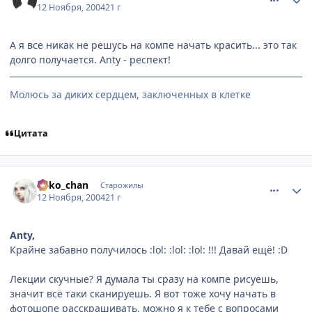
12 Ноября, 2004
21 г
А я все никак не решусь на компе начать красить... это так
долго получается. Anty - респект!
Молюсь за диких сердцем, заключенных в клетке
Цитата
comment_149845
Статистика автора
neko_chan
Старожилы
12 Ноября, 2004
21 г
Anty,
Крайне забавно получилось :lol: :lol: :lol: !!! Давай ещё! :D
Лекции скучные? Я думала ты сразу на компе рисуешь,
значит всё таки сканируешь. Я вот тоже хочу начать в
фотошопе расскрашивать, можно я к тебе с вопросами