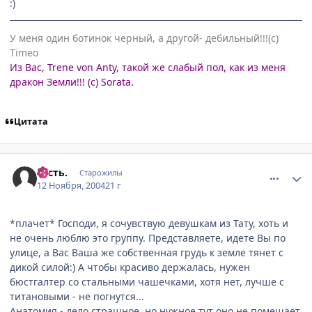
:)
У меня один ботинок черный, а другой- дебильный!!!(с)
Timeo
Из Вас, Trene von Anty, такой же слабый пол, как из меня
дракон Земли!!! (с) Sorata.
Цитата
comment_150449
Статистика автора
Гость.
Старожилы
12 Ноября, 2004
21 г
*плачет* Господи, я сочувствую девушкам из Тату, хоть и
не очень люблю это группу. Представляете, идете Вы по
улице, а Вас Ваша же собственная грудь к земле тянет с
дикой силой:) А чтобы красиво держалась, нужен
бюстгалтер со стальными чашечками, хотя нет, лучше с
титановыми - не погнутся...
Анатомия - дело страшное, но нужное тут оно не помешает.