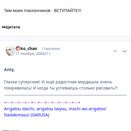
Тим моих поклонников - ВСТУПАЙТЕ!!!
Цитата
comment_149535
Статистика автора
neko_chan
Старожилы
11 Ноября, 2004
21 г
Anty,
Глазки суперские! И ещё радостная мордашка очень
понравилась! И когда ты успеваешь столько рисовать?!
+---+---+---+---+---+---+---+---+---+---+---+
Arigatou daichi, arigatou taiyou, inochi wo arigatou!
Itadakimasu! (GARUSA)