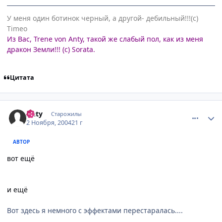
У меня один ботинок черный, а другой- дебильный!!!(с)
Timeo
Из Вас, Trene von Anty, такой же слабый пол, как из меня
дракон Земли!!! (с) Sorata.
Цитата
comment_138681
Статистика автора
Anty
Старожилы
2 Ноября, 2004
21 г
АВТОР
вот ещё
и ещё
Вот здесь я немного с эффектами перестаралась....