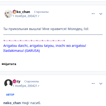
comment_137165
Статистика автора
neko_chan
Старожилы
1 Ноября, 2004
21 г
Ты прикольная вышла! Мне нравится! Молодец :lol:
+---+---+---+---+---+---+---+---+---+---+---+
Arigatou daichi, arigatou taiyou, inochi wo arigatou!
Itadakimasu! (GARUSA)
Цитата
comment_137189
Статистика автора
Anty
Старожилы
1 Ноября, 2004
21 г
АВТОР
neko_chan
Няф! пасиб.