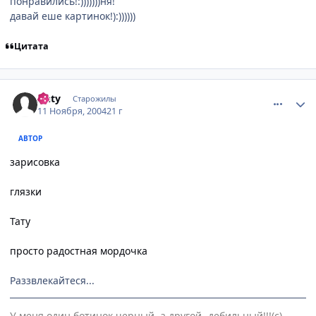
понравились!:)))))))ня!
давай еше картинок!):))))))
Цитата
comment_149315
Статистика автора
Anty
Старожилы
11 Ноября, 2004
21 г
АВТОР
зарисовка
глязки
Тату
просто радостная мордочка
Раззвлекайтеся...
У меня один ботинок черный, а другой- дебильный!!!(с)