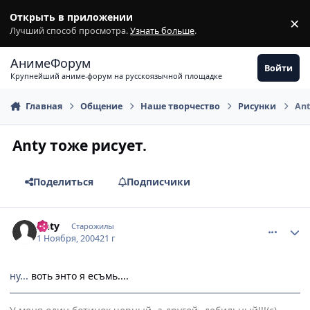
Перейти к содержимому
Открыть в приложении
×
З
Лучший способ просмотра.
Узнать больше
.
АнимеФорум
Войти
Крупнейший аниме-форум на русскоязычной площадке
Главная
Общение
Наше творчество
Рисунки
Ant
Anty тоже рисует.
Поделиться
Подписчики
comment_137043
Статистика автора
Anty
Старожилы
1 Ноября, 2004
21 г
ну...
воть энто я есъмь....