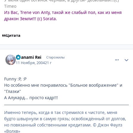
Timeo
Из Вас, Trene von Anty, такой же слабый пол, как из меня
дракон Земли!!! (с) Sorata.
Цитата
comment_149370
Статистика автора
Ayanami Rei
Старожилы
11 Ноября, 2004
21 г
Funny :P, :P
Но особенно мне понравилось "Больное воображение" и
"Глазки"
А Алукард... просто кадр!!!
Именно теперь, когда я так стремился к чистоте, меня
будто швырнули в самую грязь; освобождённый от долгов,
но повязанный собственными кредитами. © Джон Фаулз
«Волхв»