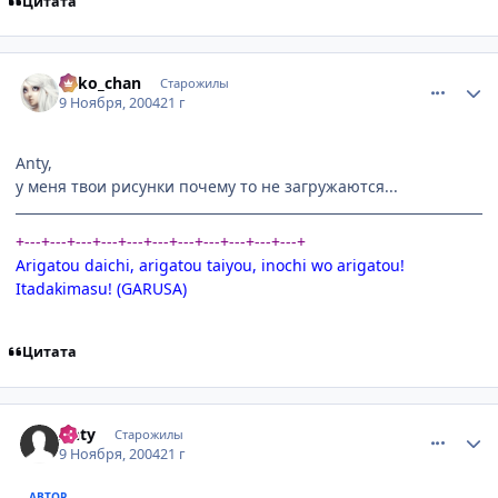
Цитата
comment_147221
Статистика автора
neko_chan
Старожилы
9 Ноября, 2004
21 г
Anty,
у меня твои рисунки почему то не загружаются...
+---+---+---+---+---+---+---+---+---+---+---+
Arigatou daichi, arigatou taiyou, inochi wo arigatou!
Itadakimasu! (GARUSA)
Цитата
comment_147249
Статистика автора
Anty
Старожилы
9 Ноября, 2004
21 г
АВТОР