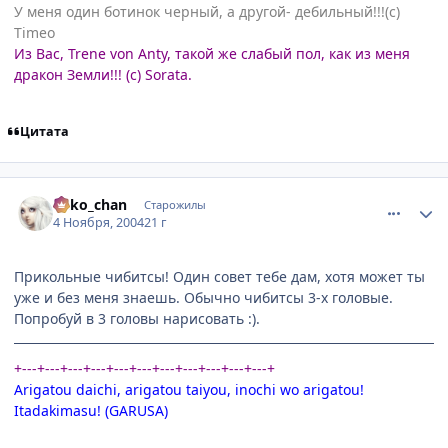
У меня один ботинок черный, а другой- дебильный!!!(с)
Timeo
Из Вас, Trene von Anty, такой же слабый пол, как из меня
дракон Земли!!! (с) Sorata.
Цитата
comment_141198
Статистика автора
neko_chan
Старожилы
4 Ноября, 2004
21 г
Прикольные чибитсы! Один совет тебе дам, хотя может ты
уже и без меня знаешь. Обычно чибитсы 3-х головые.
Попробуй в 3 головы нарисовать :).
+---+---+---+---+---+---+---+---+---+---+---+
Arigatou daichi, arigatou taiyou, inochi wo arigatou!
Itadakimasu! (GARUSA)