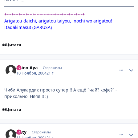
+---+---+---+---+---+---+---+---+---+---+---+
Arigatou daichi, arigatou taiyou, inochi wo arigatou!
Itadakimasu! (GARUSA)
Цитата
comment_148030
Статистика автора
Shino Aya
Старожилы
10 Ноября, 2004
21 г
Чиби Алукардик просто супер!!! А ещё "чай? кофе?" -
прикольно! Няяя!!! :)
Цитата
comment_148867
Статистика автора
Anty
Старожилы
11 Ноября, 2004
21 г