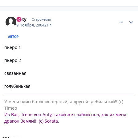
comment_147116
Статистика автора
Anty
Старожилы
9 Ноября, 2004
21 г
АВТОР
пьеро 1
пьеро 2
связанная
голубенькая
У меня один ботинок черный, а другой- дебильный!!!(с)
Timeo
Из Вас, Trene von Anty, такой же слабый пол, как из меня
дракон Земли!!! (с) Sorata.