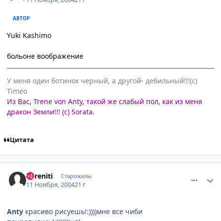
АВТОР
Yuki Kashimo
больоне воображение
У меня один ботинок черный, а другой- дебильный!!!(с)
Timeo
Из Вас, Trene von Anty, такой же слабый пол, как из меня
дракон Земли!!! (с) Sorata.
Цитата
comment_148880
Статистика автора
Cereniti
Старожилы
11 Ноября, 2004
21 г
Anty
красиво рисуешь!:))))мне все чиби