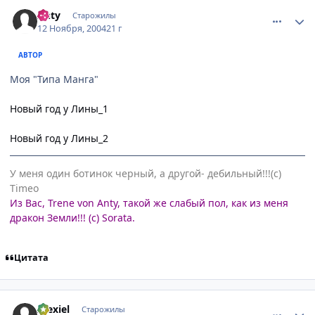
comment_149794
Статистика автора
Anty
Старожилы
12 Ноября, 2004
21 г
АВТОР
Моя "Типа Манга"
Новый год у Лины_1
Новый год у Лины_2
У меня один ботинок черный, а другой- дебильный!!!(с)
Timeo
Из Вас, Trene von Anty, такой же слабый пол, как из меня
дракон Земли!!! (с) Sorata.
Цитата
comment_149833
Статистика автора
Alexiel
Старожилы