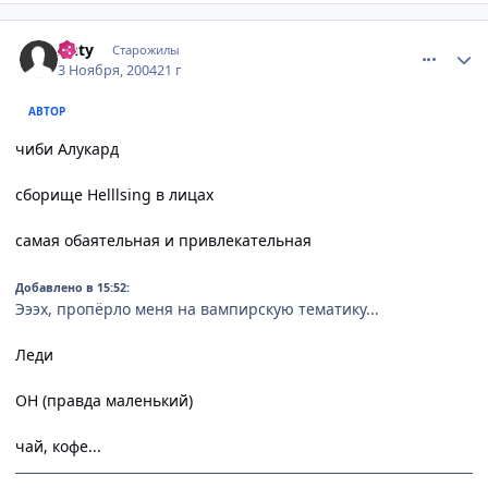
comment_139913
Статистика автора
Anty
Старожилы
3 Ноября, 2004
21 г
АВТОР
чиби Алукард
сборище Helllsing в лицах
самая обаятельная и привлекательная
Добавлено в 15:52:
Эээх, пропёрло меня на вампирскую тематику...
Леди
ОН (правда маленький)
чай, кофе...