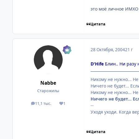
это моё личное ИМХО 
Цитата
28 Октября, 2004
21 г
D'Hife
Блин.. Ни разу 
Никому не нужно... Не
Nabbe
Ничего не будет... Если
Старожилы
Никому не нужно... Не
Ничего не будет... Ес
11,1 тыс.
1
посты
Репутация
--
Уходя уходи. Когда ве
Цитата