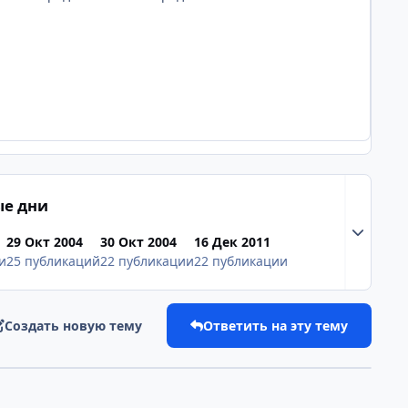
е дни
Разверну
29 Окт 2004
30 Окт 2004
16 Дек 2011
и
25 публикаций
22 публикации
22 публикации
Создать новую тему
Ответить на эту тему