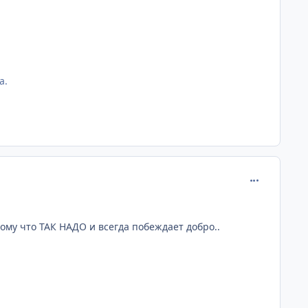
а.
comment_134
ому что ТАК НАДО и всегда побеждает добро..