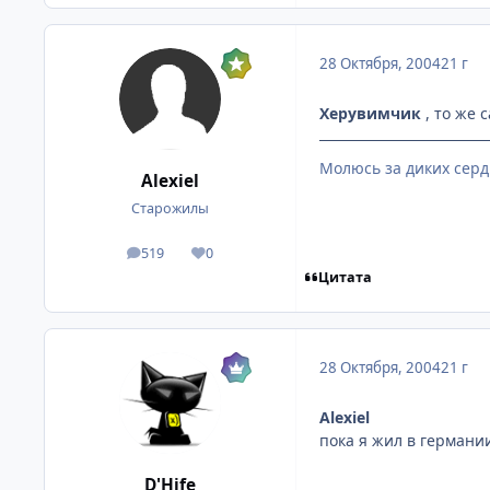
28 Октября, 2004
21 г
Херувимчик
, то же 
Молюсь за диких серд
Alexiel
Старожилы
519
0
посты
Репутация
Цитата
28 Октября, 2004
21 г
Alexiel
пока я жил в германии
D'Hife