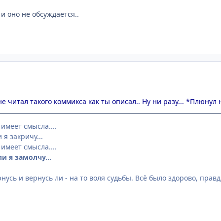
и оно не обсуждается..
не читал такого коммикса как ты описал.. Ну ни разу... *Плюнул
 имеет смысла....
 я закричу...
 имеет смысла....
ли я замолчу...
рнусь и вернусь ли - на то воля судьбы. Всё было здорово, правд