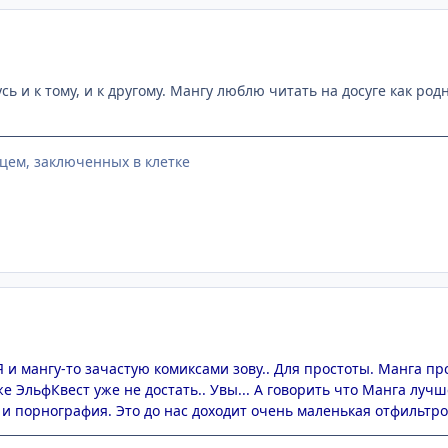
 и к тому, и к другому. Мангу люблю читать на досуге как род
цем, заключенных в клетке
Я и мангу-то зачастую комиксами зову.. Для простоты. Манга п
е ЭльфКвест уже не достать.. Увы... А говорить что Манга лу
 и порнография. Это до нас доходит очень маленькая отфильтро