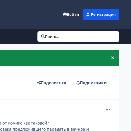
Войти
Регистрация
Поиск...
Скрыть 
Поделиться
Подписчики
comment_134
ают комикс как таковой?
еловека предложившего передать в вечное и