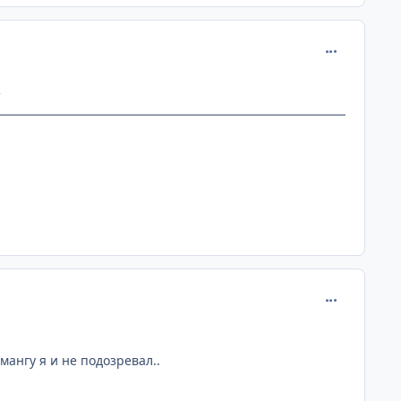
comment_134
^
comment_134
мангу я и не подозревал..