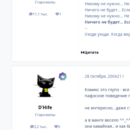
Старожилы
Никому не нужно... Не
Ничего не будет... Если
11,1 тыс.
1
посты
Репутация
Никому не нужно... Не
Ничего не будет... Ес
--
Уходя уходи. Когда ве
Цитата
28 Октября, 2004
21 г
Комикс это глупо - вс
пафосное поведение г
D'Hife
не интересно.. даже ст
Старожилы
а в манге весело ^^_^
она кавайная.. и как б
3,2 тыс.
0
посты
Репутация