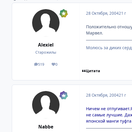
28 Октября, 2004
21 г
Положительно отношусь
Марвел.
Alexiel
Молюсь за диких серд
Старожилы
519
0
посты
Репутация
Цитата
28 Октября, 2004
21 г
Ничем не отпугивает.
не самые лучшие. Даж
японской манги туфта
Nabbe