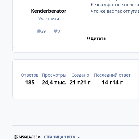
безвозвратное польз
Kenderberator
что же вас так отпуги
Участники
29
0
посты
Репутация
Цитата
Ответов
Просмотры
Создано
Последний ответ
185
24,4 тыс.
21 г
21 г
14 г
14 г
ПОСЛЕДНЯЯ СТРАНИЦА
1
2
3
4
5
6
ДАЛЕЕ
СТРАНИЦА 1 ИЗ 8