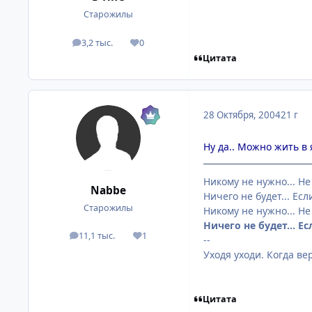
Старожилы
3,2 тыс.
0
посты
Репутация
Цитата
28 Октября, 2004
21 г
Ну да.. Можно жить в 
Никому не нужно... Не
Nabbe
Ничего не будет... Если
Старожилы
Никому не нужно... Не
Ничего не будет... Ес
11,1 тыс.
1
посты
Репутация
--
Уходя уходи. Когда ве
Цитата