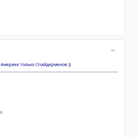
comment_134
в Америке только Спайдерменов ))
а.