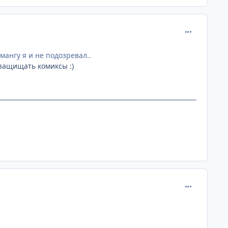
comment_134
мангу я и не подозревал..
 защищать комиксы :)
comment_134