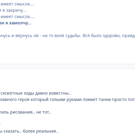
 имеет смысла....
 я закричу...
 имеет смысла....
ли я замолчу...
рнусь и вернусь ли - на то воля судьбы. Всё было здорово, правд
е сюжетные ходы давно известны..
лавного героя который голыми руками ломает танки просто пот
иль рисования.. не тот..
^
ы сказать.. более реальная..