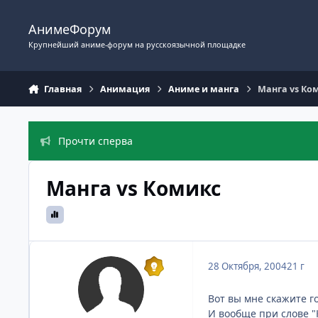
Перейти к содержимому
АнимеФорум
Крупнейший аниме-форум на русскоязычной площадке
Главная
Анимация
Аниме и манга
Манга vs Ко
Прочти сперва
Манга vs Комикс
28 Октября, 2004
21 г
Вот вы мне скажите го
И вообще при слове "