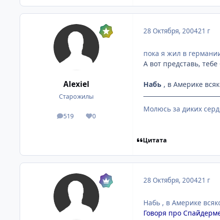
28 Октября, 2004
21 г
пока я жил в германии
А вот представь, тебе
Alexiel
Набь
, в Америке всяк
Старожилы
Молюсь за диких серд
519
0
посты
Репутация
Цитата
28 Октября, 2004
21 г
Набь , в Америке вся
Говоря про Спайдермен