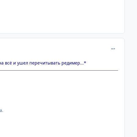
comment_134
 на всё и ушел перечитывать редимер...*
а.