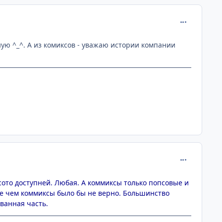
comment_134
ную ^_^. А из комиксов - уважаю истории компании
comment_134
рсото доступней. Любая. А коммиксы только попсовые и
чше чем коммиксы было бы не верно. Большинство
ванная часть.