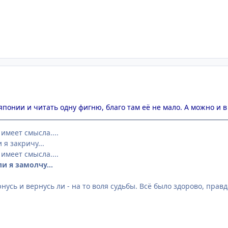
японии и читать одну фигню, благо там её не мало. А можно и 
 имеет смысла....
 я закричу...
 имеет смысла....
ли я замолчу...
рнусь и вернусь ли - на то воля судьбы. Всё было здорово, правд