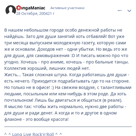
comment_134072
Статистика автора
MangaManiac
Активные участники
28 Октября, 2004
21 г
В нашем небольшом городе особо денежной работы не
найдёшь. Зато для души занятий хоть отбавляй! Вот уже
три месяца выпускаем молодежную газету, которую сами
же и основали. Доходов нет - одни убытки. Но ведь это же
для души, для самовыражения :D И писать можно про что
угодно. Хочешь - про аниме, хочешь - про бальные танцы.
Коллектив хороший, лишних людей нет.
Жисть... Такая сложная штука. Когда работаешь для души -
есть нечего. Приходится подрабатывать где-то на стороне.
Но только не в офисе! :) На свежем воздухе, с талантливыми
людьми, посыльным или кем-нибудь в этом роде. Да хоть
почтальоном! Лишь бы двигаться и общаться (в реале).
Я мыслю так: чтобы жить нормально, нужно две работы -
для души и ради денег. А когда и то и другое в одном
флаконе - это вообще красота!
^_^
Long Live Rock'n'Roll
^_^