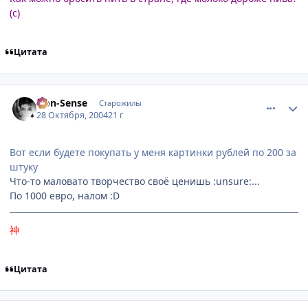
(с)
Цитата
comment_134058
Статистика автора
Non-Sense
Старожилы
28 Октября, 2004
21 г
Вот если будете покупать у меня картинки рублей по 200 за
штуку
Что-то маловато творчество своё ценишь :unsure:...
По 1000 евро, налом :D
神
Цитата
comment_134065
Статистика автора