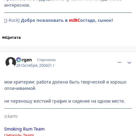
интересное.
[J-Rock]
Добро пожаловать в
mIRC
остадо, сынок!
Цитата
comment_134102
Статистика автора
Norgen
Старожилы
28 Октября, 2004
21 г
мои критерии: работа должна быть творческой и хорошо
оплачиваемой.
не переношу жесткий график и сидение на одном месте.
o:kami
Smoking Rum Team
Циркуль Team