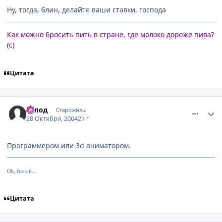
Ну, тогда, блин, делайте ваши ставки, господа
Как можно бросить пить в стране, где молоко дороже пива?
(с)
Цитата
comment_134071
Статистика автора
Голод
Старожилы
28 Октября, 2004
21 г
Программером или 3d аниматором.
Oh, fuck it...
Цитата