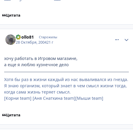
Цитата
comment_134080
Статистика автора
Apollo81
Старожилы
28 Октября, 2004
21 г
хочу работать в Игровом магазине,
а еще я люблю кузнечное дело
Хотя бы раз в жизни каждый из нас вываливался из гнезда.
Я знаю организм, который знает в чем смысл жизни тогда,
когда сама жизнь теряет смысл.
[Корни team] [Аня Снаткина team][Мыши team]
Цитата
comment_134083
Статистика автора