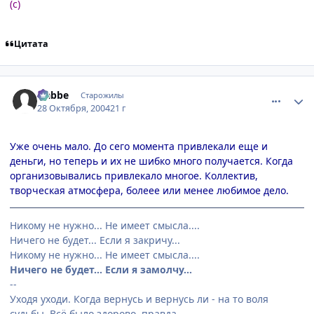
(с)
Цитата
comment_134043
Статистика автора
Nabbe
Старожилы
28 Октября, 2004
21 г
Уже очень мало. До сего момента привлекали еще и
деньги, но теперь и их не шибко много получается. Когда
организовывались привлекало многое. Коллектив,
творческая атмосфера, болеее или менее любимое дело.
Никому не нужно... Не имеет смысла....
Ничего не будет... Если я закричу...
Никому не нужно... Не имеет смысла....
Ничего не будет... Если я замолчу...
--
Уходя уходи. Когда вернусь и вернусь ли - на то воля
судьбы. Всё было здорово, правда.