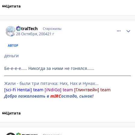
Цитата
comment_134036
Статистика автора
AstralTech
Старожилы
28 Октября, 2004
21 г
АВТОР
деньги
Бе-е-е-е..... Никогда за ними не гонялся......
Жили - были три пятачка: Них, Нах и Нунах...
[sci-Fi Hentai] team
[iNdiGo] team
[Глинтвейн] team
Добро пожаловать в
mIRC
остадо, сынок!
Цитата
comment_134039
Статистика автора