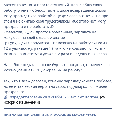
Может конечно, я просто стукнутый, но я люблю свою
работу, очень люблю... так что даже возвращаясь домой
могу просидеть за работой еще до часов 3-х ночи. Но при
этом я не считаю себя трудоголиком, ибо этого нет, могу
прекрасно и не работать :D
Коллектив, ну, он просто нормальный, зарплата не
жалуюсь, на хлеб с маслом хватает...
График, ну как получится... приезжаю на работу скажем к
12 и уезжаю, ну, раньше 19 как-то не красиво :lol: хотя и
можно... в институт я уезжаю 2 раза в неделю в 17 часов.
На работе отдыхаю, после бурных выходных, от меня часто
можно услышать: "Ну скорее бы на работу".
Так, что я всем доволен, конечно зарплату хочется поболее,
но ее и так весьма вероятно скоро поднимут... :lol: Жизнь
прекрасна!
Отредактировано
28 Октября, 2004
21 г
от DarkSerj
(см.
историю изменений)
При хорошей женщине и мужчина может стать