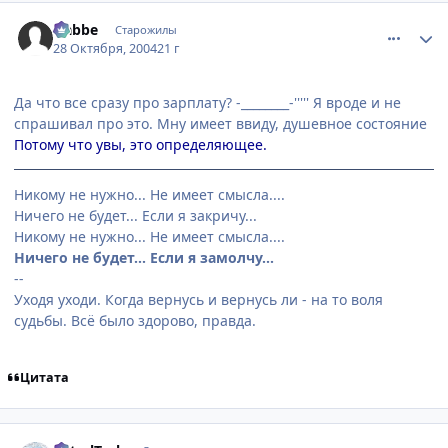
comment_134047
Статистика автора
Nabbe
Старожилы
28 Октября, 2004
21 г
Да что все сразу про зарплату? -________-''''' Я вроде и не
спрашивал про это. Мну имеет ввиду, душевное состояние
Потому что увы, это определяющее.
Никому не нужно... Не имеет смысла....
Ничего не будет... Если я закричу...
Никому не нужно... Не имеет смысла....
Ничего не будет... Если я замолчу...
--
Уходя уходи. Когда вернусь и вернусь ли - на то воля
судьбы. Всё было здорово, правда.
Цитата
comment_134048
Статистика автора