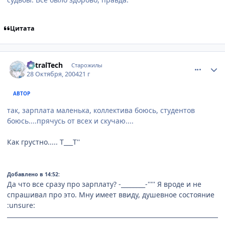
Цитата
comment_134044
Статистика автора
AstralTech
Старожилы
28 Октября, 2004
21 г
АВТОР
так, зарплата маленька, коллектива боюсь, студентов
боюсь....прячусь от всех и скучаю....
Как грустно..... T___T''
Добавлено в 14:52:
Да что все сразу про зарплату? -________-''''' Я вроде и не
спрашивал про это. Мну имеет ввиду, душевное состояние
:unsure: