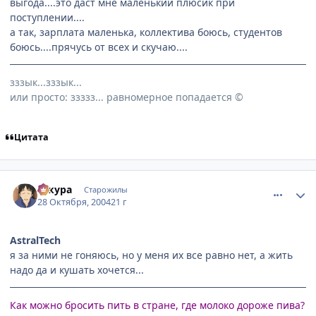
выгода....это даст мне маленький плюсик при
поступлении....
а так, зарплата маленька, коллектива боюсь, студентов
боюсь....прячусь от всех и скучаю....
зззык...зззык...
или просто: ззззз... равномерное попадается ©
Цитата
comment_134042
Статистика автора
сакура
Старожилы
28 Октября, 2004
21 г
AstralTech
я за ними не гоняюсь, но у меня их все равно нет, а жить
надо да и кушать хочется...
Как можно бросить пить в стране, где молоко дороже пива?