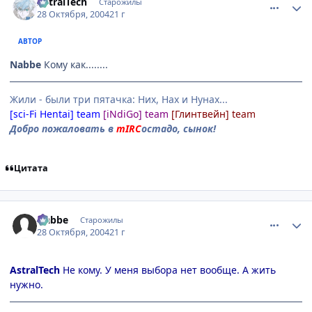
AstralTech
Старожилы
28 Октября, 2004
21 г
АВТОР
Nabbe
Кому как........
Жили - были три пятачка: Них, Нах и Нунах...
[sci-Fi Hentai] team
[iNdiGo] team
[Глинтвейн] team
Добро пожаловать в
mIRC
остадо, сынок!
Цитата
comment_134052
Статистика автора
Nabbe
Старожилы
28 Октября, 2004
21 г
AstralTech
Не кому. У меня выбора нет вообще. А жить
нужно.