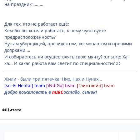
на праздник"........
Для тех, кто не работает ещё:
Кем-бы вы хотели работать, к чему чувствуете
предрасположенность?
Ну там уборщицей, президентом, космонавтом и прочими
доярками....
И собираетесь-ли осуществлять свою мячту? :unsure: Ха-
ха... И какая работа вам светит по специальности? :D
Жили - были три пятачка: Них, Нах и Нунах...
[sci-Fi Hentai] team
[iNdiGo] team
[Глинтвейн] team
Добро пожаловать в
mIRC
остадо, сынок!
Цитата