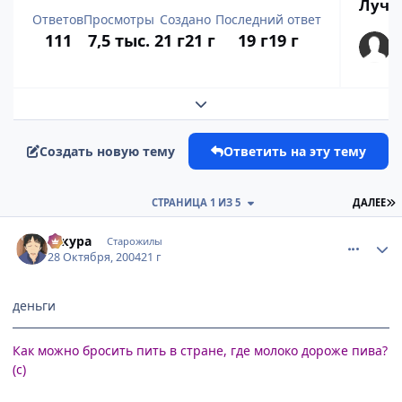
Лучш
Ответов
Просмотры
Создано
Последний ответ
111
7,5 тыс.
21 г
21 г
19 г
19 г
Развернуть обзор темы
Создать новую тему
Ответить на эту тему
П
СТРАНИЦА 1 ИЗ 5
ДАЛЕЕ
comment_134035
Статистика автора
сакура
Старожилы
28 Октября, 2004
21 г
деньги
Как можно бросить пить в стране, где молоко дороже пива?
(с)