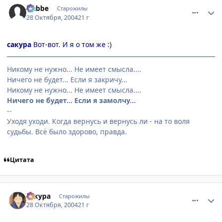
Nabbe
Старожилы
28 Октября, 2004
21 г
сакура
Вот-вот. И я о том же :)
Никому не нужно... Не имеет смысла....
Ничего не будет... Если я закричу...
Никому не нужно... Не имеет смысла....
Ничего не будет... Если я замолчу...
--
Уходя уходи. Когда вернусь и вернусь ли - на то воля
судьбы. Всё было здорово, правда.
Цитата
comment_134066
Статистика автора
сакура
Старожилы
28 Октября, 2004
21 г