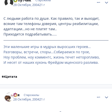
Попутчик
Старожилы
28 Октября, 2004
21 г
С людьми работа по душе. Как правило, так и выходит,
всякие там телефоны доверия, центры реабилитации,
адаптации...но не платят там..
Приходится подрабатывать.....
Эти маленькие игры в мудрых выросших героев…
Разговоры, встречи, споры…Собираемся по трое,
Ноу проблем, ноу комментс, жизнь течет неторопливо,
И несет от наших кухонь Фрейдом мценского разлива.
Цитата
comment_134040
Статистика автора
Ася
Старожилы
28 Октября, 2004
21 г