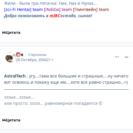
Жили - были три пятачка: Них, Нах и Нунах...
[sci-Fi Hentai] team
[iNdiGo] team
[Глинтвейн] team
Добро пожаловать в
mIRC
остадо, сынок!
Цитата
comment_134045
Статистика автора
Ася
Старожилы
28 Октября, 2004
21 г
AstralTech
, угу....тама все большие и страшные....ну ничего
вот освоюсь и покажу еще им....хотя все равно страшно...=)
зззык...зззык...
или просто: ззззз... равномерное попадается ©
Цитата