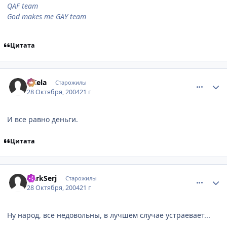
QAF team
God makes me GAY team
Цитата
comment_134123
Статистика автора
AKela
Старожилы
28 Октября, 2004
21 г
И все равно деньги.
Цитата
comment_134132
Статистика автора
DarkSerj
Старожилы
28 Октября, 2004
21 г
Ну народ, все недовольны, в лучшем случае устраевает...