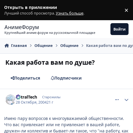
Перейти к содержимому
Открыть в приложении
×
З
Лучший способ просмотра.
Узнать больше
.
АнимеФорум
Войти
Крупнейший аниме-форум на русскоязычной площадке
Главная
Общение
Общение
Какая работа вам по д
Какая работа вам по душе?
Поделиться
Подписчики
comment_134034
Статистика автора
AstralTech
Старожилы
28 Октября, 2004
21 г
Имею пару вопросов к многоуважаемой общественности.
Что вас привлекает или не привлекает в вашей работе,
дружен-ли коллектив и бывает-ли такое, что "на работу, как