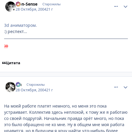
Non-Sense
Старожилы
28 Октября, 2004
21 г
3d аниматором.
:) респект...
神
Цитата
comment_134089
Статистика автора
Lia
Старожилы
28 Октября, 2004
21 г
На моей работе платят немного, но меня это пока
устраивает. Коллектив здесь неплохой, к тому же я работаю
со своей подругой. Начальник правда орёт много, но пока
это было обращено не ко мне. Ну в общем мне моя работа
нравится, но в будущем я хочу найти что-нибудь более