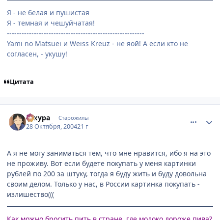
Я - не белая и пушистая
Я - темная и чешуйчатая!
--------------------------------------------------------
Yami no Matsuei и Weiss Kreuz - не яой! А если кто не
согласен, - укушу!
Цитата
comment_134055
Статистика автора
сакура
Старожилы
28 Октября, 2004
21 г
А я не могу заниматься тем, что мне нравится, ибо я на это
не проживу. Вот если будете покупать у меня картинки
рублей по 200 за штуку, тогда я буду жить и буду довольна
своим делом. Только у нас, в России картинка покупать -
излишество(((
Как можно бросить пить в стране, где молоко дороже пива?