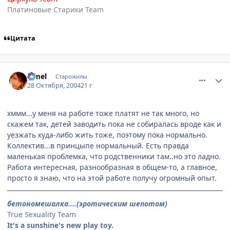
Платиновые Старики Team
Цитата
comment_134108
Статистика автора
Limel
Старожилы
28 Октября, 2004
21 г
хммм...у меня на работе тоже платят не так много, но
скажем так, детей заводить пока не собиралась вроде как и
уезжать куда-либо жить тоже, поэтому пока нормально.
Коллектив...в принцыпе нормальный. Есть правда
маленькая проблемка, что родственники там..но это ладно.
Работа интересная, разнообразная в общем-то, а главное,
просто я знаю, что на этой работе получу огромный опыт.
бетономешалка....(эротическим шепотом)
True Sexuality Team
It's a sunshine's new play toy.