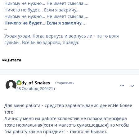
Никому не нужно... Не имеет смысла....
Ничего не будет... Если я закричу...
Никому не нужно... Не имеет смысла....
Ничего не будет... Если я замолчу...
--
Уходя уходи. Когда вернусь и вернусь ли - на то воля
судьбы. Всё было здорово, правда.
Цитата
comment_134054
Статистика автора
Lady_of_Snakes
Старожилы
28 Октября, 2004
21 г
Для меня работа - средство зарабатывания денег.Не более
того.
Лично у меня на работе коллектив не плохой,атмосфера
тоже нормальная(хотя и малсоть сумасшедшая),но чтобы
"на работу как на праздник" - такого не бывает.