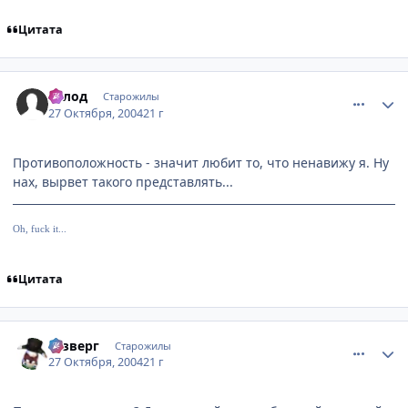
Цитата
comment_133373
Статистика автора
Голод
Старожилы
27 Октября, 2004
21 г
Противоположность - значит любит то, что ненавижу я. Ну
нах, вырвет такого представлять...
Oh, fuck it...
Цитата
comment_133375
Статистика автора
Юзверг
Старожилы
27 Октября, 2004
21 г