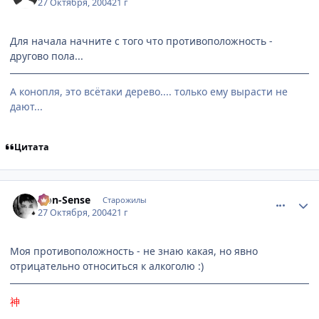
27 Октября, 2004
21 г
Для начала начните с того что противоположность -
другово пола...
А конопля, это всётаки дерево.... только ему вырасти не
дают...
Цитата
comment_133372
Статистика автора
Non-Sense
Старожилы
27 Октября, 2004
21 г
Моя противоположность - не знаю какая, но явно
отрицательно относиться к алкоголю :)
神