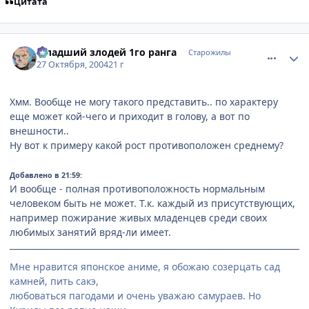
Цитата
comment_133447
Статистика автора
Младший злодей 1го ранга
Старожилы
27 Октября, 2004
21 г
Хмм. Вообще не могу такого представить.. по характеру
еще может кой-чего и приходит в голову, а вот по
внешности..
Ну вот к примеру какой рост противоположен среднему?
Добавлено в 21:59:
И вообще - полная противоположность нормальным
человеком быть не может. Т.к. каждый из присутствующих,
например пожирание живых младенцев среди своих
любимых занятий вряд-ли имеет.
Мне нравится японское аниме, я обожаю созерцать сад
камней, пить сакэ,
любоваться пагодами и очень уважаю самураев. Но