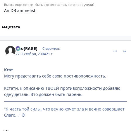
Вы все еще хотите - быть в ответе за тех, кого приручили?
AniDB animelist
Цитата
comment_133442
Статистика автора
Neo[RAGE]
Старожилы
27 Октября, 2004
21 г
Ксэт
Могу представить себе свою противоположность.
Кстати, к описанию ТВОЕЙ противоположности добавлю
одну деталь. Это должен быть парень.
"Я часть той силы, что вечно хочет зла и вечно совершает
благо..." ©