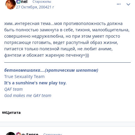
Limel
Старожилы
27 Октября, 2004
21 г
хмм..интересная тема...моя противоположность должна
быть полностью замкнута в себе, тихоня, малообщительна,
совершенно недружелюбна, но при этом умеет просто
потрясающе готовить, ведет распутный образ жизни,
питается только полезной пищей, не любит аниме,
фэнтези и обожает жареную печенку=)))
бетономешалка....(эротическим шепотом)
True Sexuality Team
It's a sunshine's new play toy.
QAF team
God makes me GAY team
Цитата
comment_133359
Статистика автора
Non-Sense
Старожилы