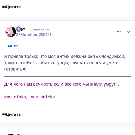
Цитата
comment_133334
Статистика автора
Ксэт
Старожилы
27 Октября, 2004
21 г
АВТОР
Я поняла только что моя антиЯ должна быть блондинкой,
ходить в юбке, любить огурцы, слушать попсу и уметь
готовить=)
Для чего нам вечность если все кого мы знали умрут...
Nav riska, nav prieka!
Цитата
comment_133357
Статистика автора