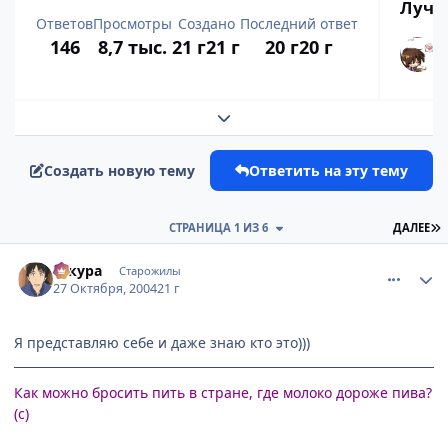
Лучш
Ответов
Просмотры
Создано
Последний ответ
146
8,7 тыс.
21 г
21 г
20 г
20 г
Развернуть обзор темы
Создать новую тему
Ответить на эту тему
П
СТРАНИЦА 1 ИЗ 6
ДАЛЕЕ
comment_133325
Статистика автора
сакура
Старожилы
27 Октября, 2004
21 г
Я представляю себе и даже знаю кто это)))
Как можно бросить пить в стране, где молоко дороже пива?
(с)