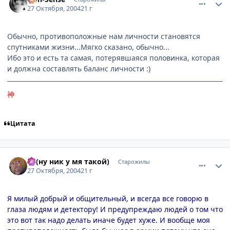
27 Октября, 2004
21 г
Обычно, противоположные нам личности становятся
спутниками жизни...Мягко сказано, обычно...
Ибо это и есть та самая, потерявшаяся половинка, которая
и должна составлять баланс личности :)
神
Цитата
comment_133362
Статистика автора
Pj (ну ник у мя такой)
Старожилы
27 Октября, 2004
21 г
Я милый добрый и общительный, и всегда все говорю в
глаза людям и детектору! И предупреждаю людей о том что
это вот так надо делать иначе будет хуже. И вообще моя