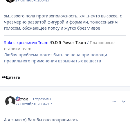
27 Октября, 2004
21 г
хм..своего пола противоположность..хм...нечто высокое, с
чрезмерно развитой фигурой и формами, тонюсеньким
голосом, обожающее попсу и жутко брезгливое
Suki с крыльями Team
/
D.D.R Power Team
/
Платиновые
старики team
Любая проблема может быть решена при помощи
правильного применения взрывчатых веществ
Цитата
comment_133382
Статистика автора
Натак
Старожилы
27 Октября, 2004
21 г
А я знаю =) Вам бы оно понравилось....