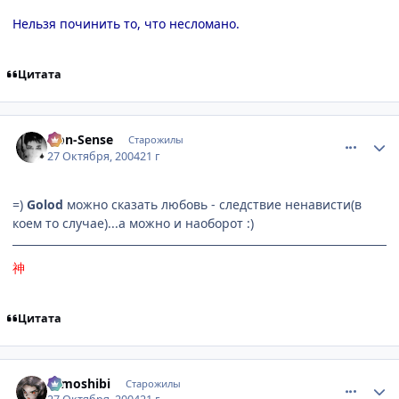
Нельзя починить то, что несломано.
Цитата
comment_133378
Статистика автора
Non-Sense
Старожилы
27 Октября, 2004
21 г
=)
Golod
можно сказать любовь - следствие ненависти(в
коем то случае)...а можно и наоборот :)
神
Цитата
comment_133379
Статистика автора
tomoshibi
Старожилы