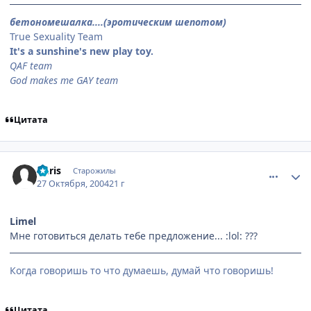
бетономешалка....(эротическим шепотом)
True Sexuality Team
It's a sunshine's new play toy.
QAF team
God makes me GAY team
Цитата
comment_133492
Статистика автора
Chris
Старожилы
27 Октября, 2004
21 г
Limel
Мне готовиться делать тебе предложение... :lol: ???
Когда говоришь то что думаешь, думай что говоришь!
Цитата