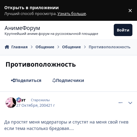
Перейти к содержимому
Открыть в приложении
×
З
Лучший способ просмотра.
Узнать больше
.
АнимеФорум
Войти
Крупнейший аниме-форум на русскоязычной площадке
Главная
Общение
Общение
Противоположность
Противоположность
Поделиться
Подписчики
comment_133323
Статистика автора
Ксэт
Старожилы
27 Октября, 2004
21 г
Да простят меня модераторы и спустят на меня свой гнев
если тема настолько бредовая....