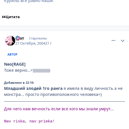
Курилы все равно наши.
Цитата
comment_133454
Статистика автора
Ксэт
Старожилы
27 Октября, 2004
21 г
АВТОР
Neo[RAGE]
Тоже верно...=)))))))))))))))
Добавлено в 22:10:
Младший злодей 1го ранга
я имела в виду личность а не
монстра... просто противоположного человека=)
Для чего нам вечность если все кого мы знали умрут...
Nav riska, nav prieka!