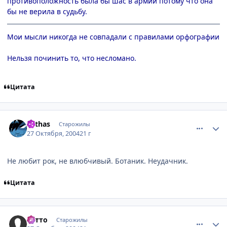
противоположность была бы шас в армии потому что она
бы не верила в судьбу.
Мои мысли никогда не совпадали с правилами орфографии
Нельзя починить то, что несломано.
Цитата
comment_133367
Статистика автора
Arthas
Старожилы
27 Октября, 2004
21 г
Не любит рок, не влюбчивый. Ботаник. Неудачник.
Цитата
comment_133369
Статистика автора
Сэтто
Старожилы