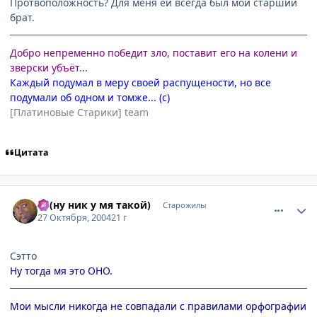
Протвоположность? Для меня ей всегда был мой старший
брат.
Добро непременно победит зло, поставит его на колени и
зверски убъёт...
Каждый подумал в меру своей распущености, но все
подумали об одном и томже... (с)
[Платиновые Старики] team
Цитата
comment_133376
Статистика автора
Pj (ну ник у мя такой)
Старожилы
27 Октября, 2004
21 г
Сэтто
Ну тогда мя это ОНО.
Мои мысли никогда не совпадали с правилами орфографии