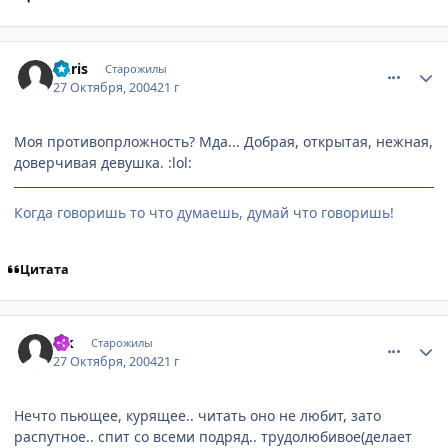
comment_133482
Статистика автора
Chris
Старожилы
27 Октября, 2004
21 г
Моя противопрложность? Мда... Добрая, открытая, нежная,
доверчивая девушка. :lol:
Когда говоришь то что думаешь, думай что говоришь!
Цитата
comment_133486
Статистика автора
Zik
Старожилы
27 Октября, 2004
21 г
Нечто пьющее, курящее.. читать оно не любит, зато
распутное.. спит со всеми подряд.. трудолюбивое(делает