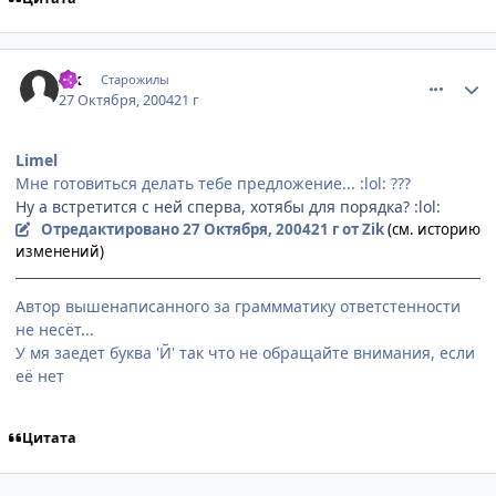
comment_133499
Статистика автора
Zik
Старожилы
27 Октября, 2004
21 г
Limel
Мне готовиться делать тебе предложение... :lol: ???
Ну а встретится с ней сперва, хотябы для порядка? :lol:
Отредактировано
27 Октября, 2004
21 г
от Zik
(см. историю
изменений)
Автор вышенаписанного за граммматику ответстенности
не несёт...
У мя заедет буква 'Й' так что не обращайте внимания, если
её нет
Цитата