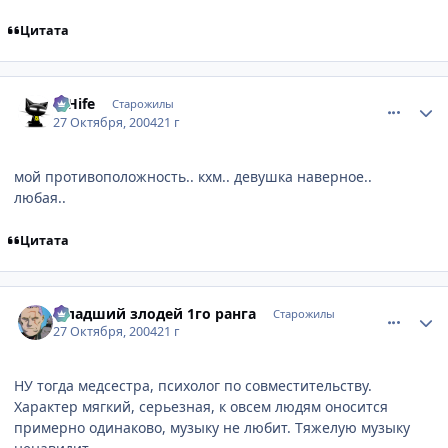
Цитата
comment_133456
Статистика автора
D'Hife
Старожилы
27 Октября, 2004
21 г
мой противоположность.. кхм.. девушка наверное..
любая..
Цитата
comment_133462
Статистика автора
Младший злодей 1го ранга
Старожилы
27 Октября, 2004
21 г
НУ тогда медсестра, психолог по совместительству.
Характер мягкий, серьезная, к овсем людям оносится
примерно одинаково, музыку не любит. Тяжелую музыку