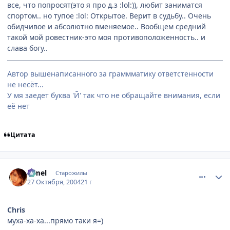
все, что попросят(это я про д.з :lol:)), любит заниматся
спортом.. но тупое :lol: Открытое. Верит в судьбу.. Очень
обидчивое и абсолютно вменяемое.. Вообщем средний
такой мой ровестник-это моя противоположенность.. и
слава богу..
Автор вышенаписанного за граммматику ответстенности
не несёт...
У мя заедет буква 'Й' так что не обращайте внимания, если
её нет
Цитата
comment_133488
Статистика автора
Limel
Старожилы
27 Октября, 2004
21 г
Chris
муха-ха-ха...прямо таки я=)