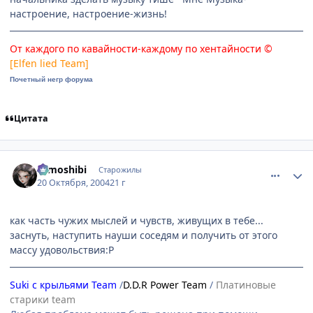
настроение, настроение-жизнь!
От каждого по кавайности-каждому по хентайности ©
[Elfen lied Team]
Почетный негр форума
Цитата
comment_124735
Статистика автора
tomoshibi
Старожилы
20 Октября, 2004
21 г
как часть чужих мыслей и чувств, живущих в тебе...
заснуть, наступить науши соседям и получить от этого
массу удовольствия:P
Suki с крыльями Team
/
D.D.R Power Team
/
Платиновые
старики team