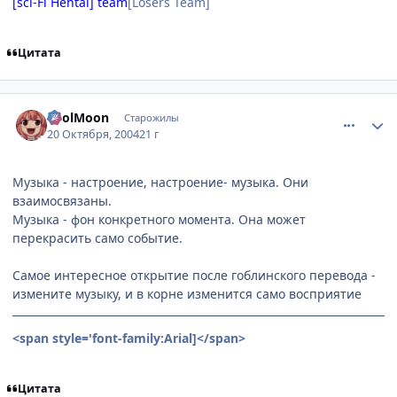
[sci-Fi Hentai] team
[Losers Team]
Цитата
comment_124763
Статистика автора
FoolMoon
Старожилы
20 Октября, 2004
21 г
Музыка - настроение, настроение- музыка. Они
взаимосвязаны.
Музыка - фон конкретного момента. Она может
перекрасить само событие.
Самое интересное открытие после гоблинского перевода -
измените музыку, и в корне изменится само восприятие
<span style='font-family:Arial]
</span>
Цитата