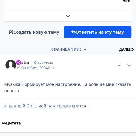
Развернуть обзор темы
Создать новую тему
Ответить на эту тему
П
СТРАНИЦА 1 ИЗ 6
ДАЛЕЕ
comment_124136
Статистика автора
Bestia
Старожилы
19 Октября, 2004
21 г
Музыка формирует мое настроение... а больше мне сказать
нечего
И вечный Girl... яой нам только снится...
Цитата