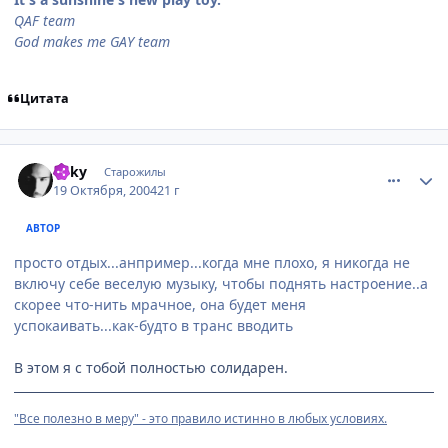
QAF team
God makes me GAY team
Цитата
comment_124143
Статистика автора
Loky
Старожилы
19 Октября, 2004
21 г
АВТОР
просто отдых...анпример...когда мне плохо, я никогда не
включу себе веселую музыку, чтобы поднять настроение..а
скорее что-нить мрачное, она будет меня
успокаивать...как-будто в транс вводить
В этом я с тобой полностью солидарен.
"Все полезно в меру" - это правило истинно в любых условиях.