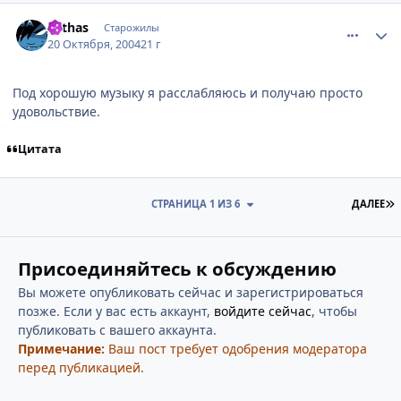
comment_125014
Статистика автора
Arthas
Старожилы
20 Октября, 2004
21 г
Под хорошую музыку я расслабляюсь и получаю просто
удовольствие.
Цитата
П
СТРАНИЦА 1 ИЗ 6
ДАЛЕЕ
Присоединяйтесь к обсуждению
Вы можете опубликовать сейчас и зарегистрироваться
позже. Если у вас есть аккаунт,
войдите сейчас
, чтобы
публиковать с вашего аккаунта.
Примечание:
Ваш пост требует одобрения модератора
перед публикацией.