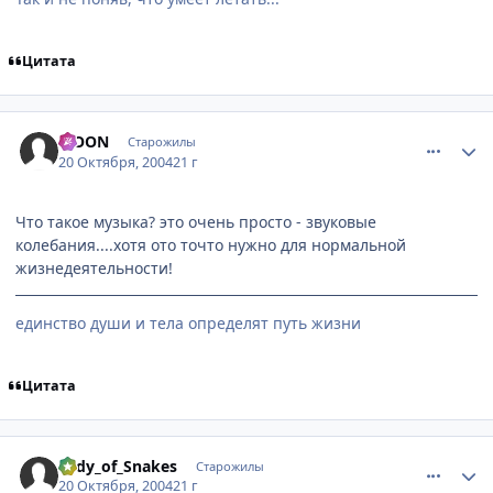
Цитата
comment_124248
Статистика автора
MOON
Старожилы
20 Октября, 2004
21 г
Что такое музыка? это очень просто - звуковые
колебания....хотя ото точто нужно для нормальной
жизнедеятельности!
единство души и тела определят путь жизни
Цитата
comment_124340
Статистика автора
Lady_of_Snakes
Старожилы
20 Октября, 2004
21 г