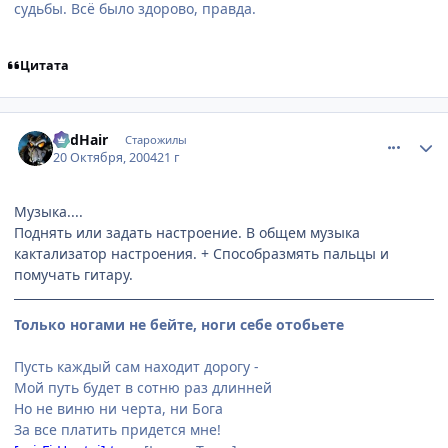
судьбы. Всё было здорово, правда.
Цитата
comment_124741
Статистика автора
RedHair
Старожилы
20 Октября, 2004
21 г
Музыка....
Поднять или задать настроение. В общем музыка
кактализатор настроения. + Способразмять пальцы и
помучать гитару.
Только ногами не бейте, ноги себе отобьете
Пусть каждый сам находит дорогу -
Мой путь будет в сотню раз длинней
Но не виню ни черта, ни Бога
За все платить придется мне!