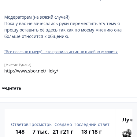
Модераторам (на всякий случай):
Пока у вас не зачесались руки переместить эту тему я
прошу оставить её здесь так как по моему мнению она
больше относится к общению.
"Все полезно в меру" - это правило истинно в любых условиях.
[Мистик Тумана]
http://www.sbor.net/~loky/
Цитата
Лучш
Ответов
Просмотры
Создано
Последний ответ
148
7 тыс.
21 г
21 г
18 г
18 г