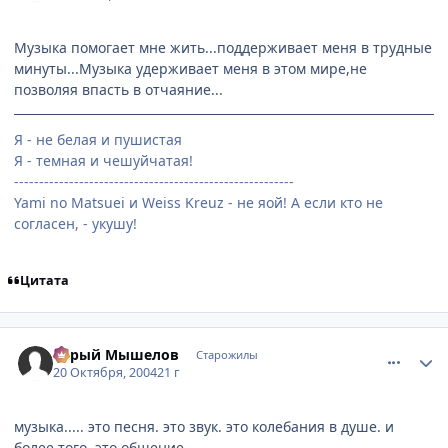
Музыка помогает мне жить...поддерживает меня в трудные
минуты...Музыка удерживает меня в этом мире,не
позволяя впасть в отчаяние...
Я - не белая и пушистая
Я - темная и чешуйчатая!
--------------------------------------------------------
Yami no Matsuei и Weiss Kreuz - не яой! А если кто не
согласен, - укушу!
Цитата
comment_124345
Статистика автора
Серый Мышелов
Старожилы
20 Октября, 2004
21 г
музыка..... это песня. это звук. это колебания в душе. и
более того. это общение.