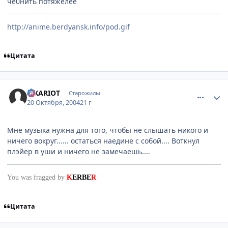
че0нить потяжелее
http://anime.berdyansk.info/pod.gif
Цитата
comment_124911
Статистика автора
ISKARIOT
Старожилы
20 Октября, 2004
21 г
Мне музыка нужна для того, чтобы не слышать никого и
ничего вокруг...... остаться наедине с собой.... Воткнул
плэйер в уши и ничего не замечаешь....
You was fragged by
K
ERBE
R
Цитата