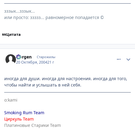
зззык...зззык...
или просто: ззззз... равномерное попадается ©
Цитата
comment_124395
Статистика автора
Norgen
Старожилы
20 Октября, 2004
21 г
иногда для души. иногда для настроения. иногда для того,
чтобы найти и услышать в ней себя.
o:kami
Smoking Rum Team
Циркуль Team
Платиновые Старики Team