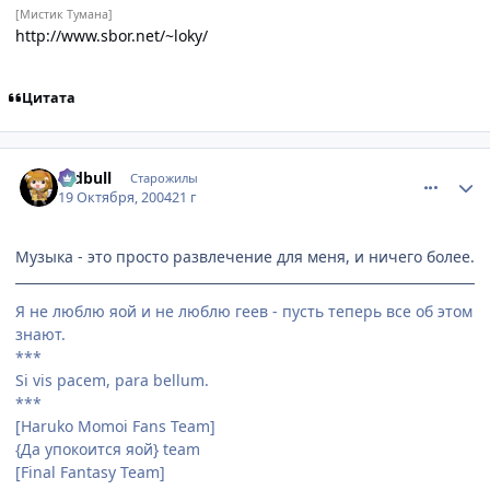
[Мистик Тумана]
http://www.sbor.net/~loky/
Цитата
comment_124164
Статистика автора
redbull
Старожилы
19 Октября, 2004
21 г
Музыка - это просто развлечение для меня, и ничего более.
Я не люблю яой и не люблю геев - пусть теперь все об этом
знают.
***
Si vis pacem, para bellum.
***
[Haruko Momoi Fans Team]
{Да упокоится яой} team
[Final Fantasy Team]