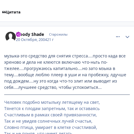
Цитата
comment_124245
Статистика автора
Bloody Shade
Старожилы
20 Октября, 2004
21 г
музыка-это средство для снятия стресса....просто када все
хреново и дела не клеются включаю что-ньть по-
тжелее....прогружаюсь капитально....но зато мзыка в
тему....вообще люблю плеер в уши и на пробежку, лдучше
под дождем....ну это когда что-то злит или выводит из
себя....лучшеее средство, чтобы успокоиться...
Человек подобно мотыльку летящему на свет,
Тянется к плодам запретным, так и оставаясь
Счастливым в рамках своей привязанности,
Так и не увидев солнечных лучей счастья,
Словно птица, умирает в клетке счастливой,
Так и не поняв, что умеет летать...