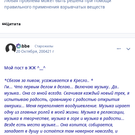
Любая проблема может быть решена при помощи
правильного применения взрывчатых веществ
Цитата
comment_124737
Статистика автора
Nabbe
Старожилы
20 Октября, 2004
21 г
Мой пост в ЖЖ ^__^
*Сбегав за пивом, усаживается в Кресло.. *
Гм... Что первым делом я делаю... Включаю музыку.. Да..
музыка.. Она со мной всегда. Скачивая каждый новый трек, я
испытываю радость, сравнимую с радостью открытия
америки... Меня переполняет воодушевление. Музыка играет
одну из главных ролей в моей жизни. Музыка в релаксации,
музыка в творчестве, музыка в горе и музыка в радости...
Везде есть место музыке... Она копится, собирается,
западает в душу и остаётся там наверное навсегда, и