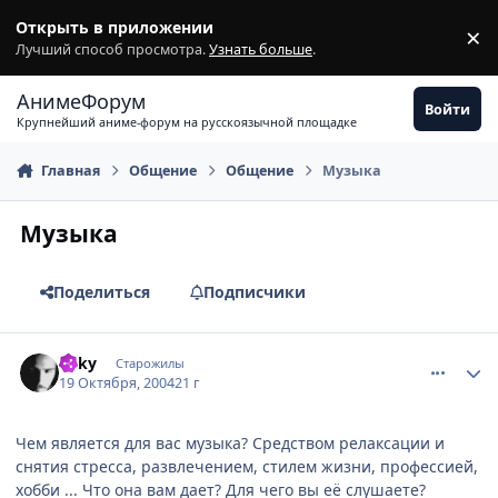
Перейти к содержимому
Открыть в приложении
×
З
Лучший способ просмотра.
Узнать больше
.
АнимеФорум
Войти
Крупнейший аниме-форум на русскоязычной площадке
Главная
Общение
Общение
Музыка
Музыка
Поделиться
Подписчики
comment_124120
Статистика автора
Loky
Старожилы
19 Октября, 2004
21 г
Чем является для вас музыка? Средством релаксации и
снятия стресса, развлечением, стилем жизни, профессией,
хобби ... Что она вам дает? Для чего вы её слушаете?