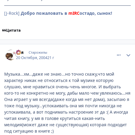
[J-Rock]
Добро пожаловать в
mIRC
остадо, сынок!
Цитата
comment_124354
Статистика автора
Ася
Старожилы
20 Октября, 2004
21 г
Музыка...хм...даже не знаю...но точно скажу,что мой
характер никак не относиться к той музике которую
слушаю, мне нравиться очень-чень многое. И выбрать
кого-то не конкретно не могу, дабы мало чем увлекаюсь...ня
Она играет у мя всегда(даже когда мя нет дома), засыпаю я
тоже под музыку...успокаивать она мя почти никогда не
успокаивала, а вот поднимать настроение эт да :( А иногда
читая книгу, у мя в голове крутиться какая-нить
мелодия(может даже не существующая) которая подходит
под ситуацию в книге ;)