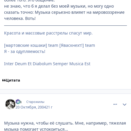
не знаю, что б я делал без моей музыки, но могу одно
сказать точно: Музыка серьезно влияет на мировоззрение
человека. Воть!
Красота и массовые расстрелы спасут мир.
[мартовские кошаки] team [Яваскнехт!] team
Я - за одупляемость!
Inter Deum Et Diabolum Semper Musica Est
Цитата
comment_124352
Статистика автора
Lia
Старожилы
20 Октября, 2004
21 г
Музыка нужна, чтобы её слушать. Мне, например, тяжелая
музыка помогает успокоиться...