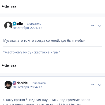
Цитата
comment_124520
Статистика автора
Apollo
Старожилы
20 Октября, 2004
21 г
Музыка, это то что всегда со мной, где бы я небыл...
"Жестокому миру - жестокие игры"
Цитата
comment_124523
Статистика автора
dark-side
Старожилы
20 Октября, 2004
21 г
Скажу кратко *надевая наушники под громкие вопли
начальника зделать музыку тише* Мне Музыка-