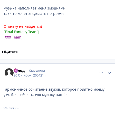
музыка наполняет меня эмоциями,
так что хочется сделать погромче
Огоньку не найдется?
[Final Fantasy Team]
[XXX Team]
Цитата
comment_124519
Статистика автора
Голод
Старожилы
20 Октября, 2004
21 г
Гармоничное сочитание звуков, которое приятно моему
уху. Для себя я такую музыку нашёл.
Oh, fuck it...