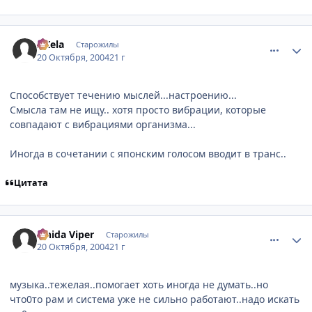
comment_124900
Статистика автора
AKela
Старожилы
20 Октября, 2004
21 г
Способствует течению мыслей...настроению...
Смысла там не ищу.. хотя просто вибрации, которые
совпадают с вибрациями организма...
Иногда в сочетании с японским голосом вводит в транс..
Цитата
comment_124902
Статистика автора
Ishida Viper
Старожилы
20 Октября, 2004
21 г
музыка..тежелая..помогает хоть иногда не думать..но
что0то рам и система уже не сильно работают..надо искать