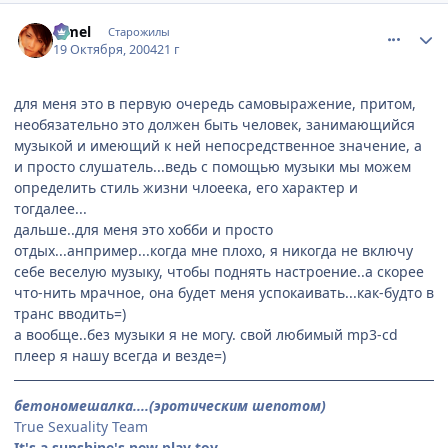
comment_124138
Статистика автора
Limel
Старожилы
19 Октября, 2004
21 г
для меня это в первую очередь самовыражение, притом,
необязательно это должен быть человек, занимающийся
музыкой и имеющий к ней непосредственное значение, а
и просто слушатель...ведь с помощью музыки мы можем
определить стиль жизни члоеека, его характер и
тогдалее...
дальше..для меня это хобби и просто
отдых...анпример...когда мне плохо, я никогда не включу
себе веселую музыку, чтобы поднять настроение..а скорее
что-нить мрачное, она будет меня успокаивать...как-будто в
транс вводить=)
а вообще..без музыки я не могу. свой любимый mp3-cd
плеер я нашу всегда и везде=)
бетономешалка....(эротическим шепотом)
True Sexuality Team
It's a sunshine's new play toy.