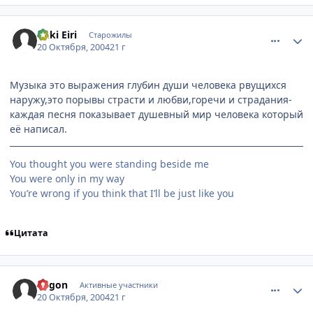
comment_124410
Статистика автора
Yuki Eiri
Старожилы
20 Октября, 2004
21 г
Музыка это выражения глубин души человека рвущихся
наружу,это порывы страсти и любви,горечи и страдания-
каждая песня показывает душевный мир человека который
её написал.
You thought you were standing beside me
You were only in my way
You’re wrong if you think that I’ll be just like you
Цитата
comment_124452
Статистика автора
vogon
Активные участники
20 Октября, 2004
21 г