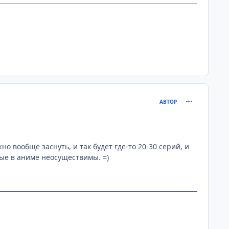
comment_142
АВТОР
о вообще заснуть, и так будет где-то 20-30 серий, и
рые в аниме неосуществимы. =)