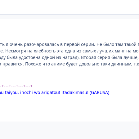
ть я очень разочаровалась в первой серии. Не было там такой 
. Несмотря на хлебность эта одна из самых лучших манг на мой
у была удостоена одной из наград). Вторая серия была лучше, 
 нравится. Похоже что аниме будет довольно таки длинным, т.к
--+---+---+---+---+
ou taiyou, inochi wo arigatou! Itadakimasu! (GARUSA)