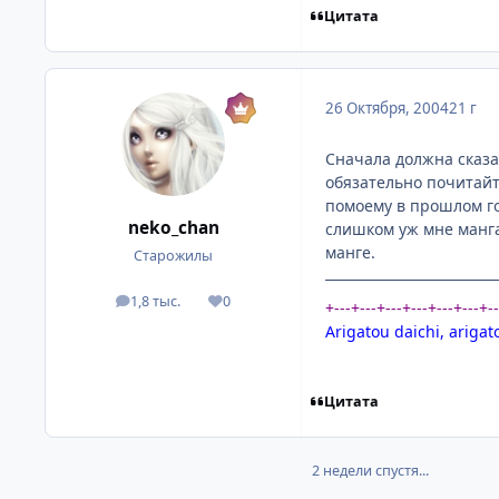
Цитата
26 Октября, 2004
21 г
Сначала должна сказа
обязательно почитайте
помоему в прошлом год
neko_chan
слишком уж мне манга
манге.
Старожилы
1,8 тыс.
0
посты
Репутация
+---+---+---+---+---+---+-
Arigatou daichi, arigat
Цитата
2 недели спустя...