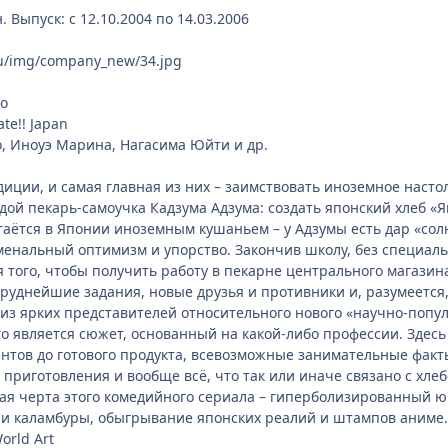
н. Выпуск: c 12.10.2004 по 14.03.2006
ru/img/company_new/34.jpg
о
ate!! Japan
 Иноуэ Марина, Нагасима Юйти и др.
иции, и самая главная из них – заимствовать иноземное настол
дой пекарь-самоучка Кадзума Адзума: создать японский хлеб «
стаётся в Японии иноземным кушаньем – у Адзумы есть дар «со
енальный оптимизм и упорство. Закончив школу, без специаль
я того, чтобы получить работу в пекарне центрального магазин
руднейшие задания, новые друзья и противники и, разумеется,
дин из ярких представителей относительного нового «научно-поп
о является сюжет, основанный на какой-либо профессии. Здесь э
тов до готового продукта, всевозможные занимательные факты 
 приготовления и вообще всё, что так или иначе связано с хлеб
я черта этого комедийного сериала – гиперболизированный юм
 и каламбуры, обыгрывание японских реалий и штампов аниме.
orld Art