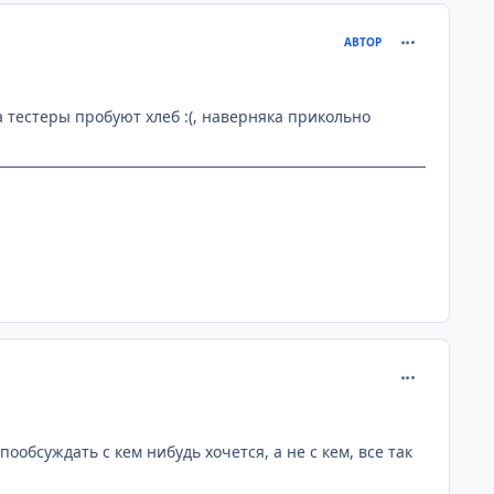
comment_141
АВТОР
а тестеры пробуют хлеб :(, наверняка прикольно
comment_141
ообсуждать с кем нибудь хочется, а не с кем, все так