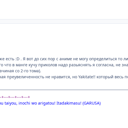
же есть :D . Я вот до сих пор с аниме не могу определиться то 
ого что в манге кучу приколов надо разьяснять я согласна, не зн
чиная со 2-го тома).
я преувеличенность не нравится, но Yakitate!! который весь п
--+---+---+---+---+
ou taiyou, inochi wo arigatou! Itadakimasu! (GARUSA)