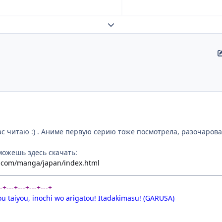
Развернуть обзор темы
ас читаю :) . Аниме первую серию тоже посмотрела, разочаровал
можешь здесь скачать:
l.com/manga/japan/index.html
--+---+---+---+---+
ou taiyou, inochi wo arigatou! Itadakimasu! (GARUSA)