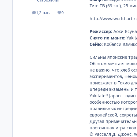
Старожилы
Тип: ТВ (69 эп.), 25 ми
1,2 тыс.
0
посты
Репутация
http://www.world-art.
Режиссёр:
Аоки Ясуна
Снято по манге:
Yakit
Сейю:
Кобаяси Юмико,
Сильны японские трад
Об этом мечтает моло
не важно, что хлеб о
экспериментов, феном
приезжает в Токио дл
Впереди экзамены и т
Yakitate!! Japan – о
особенностью которог
правильных ингредиен
европейской, секреты
Другая примечательна
постоянная игра слов
© Расселл Д. Джонс, W