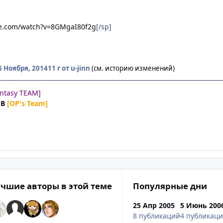
be.com/watch?v=8GMgaI80f2g
[/sp]
6 Ноября, 2014
11 г
от u-jinn
(см. историю изменений)
antasy TEAM]
UB
[OP's Team]
чшие авторы в этой теме
Популярные дни
25 Апр 2005
5 Июнь 200
8 публикаций
4 публикац