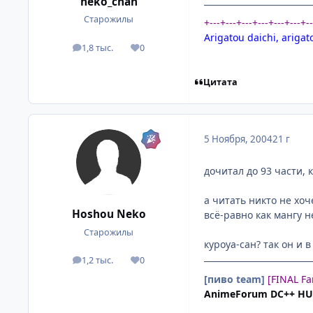
neko_chan
Старожилы
+---+---+---+---+---+---+-
Arigatou daichi, arigat
1,8 тыс.
0
посты
Репутация
Цитата
5 Ноября, 2004
21 г
дочитал до 93 части, 
а читать никто не хоч
Hoshou Neko
всё-равно как мангу н
Старожилы
куроуа-сан? так он и в
1,2 тыс.
0
посты
Репутация
[пиво team]
[FINAL F
AnimeForum DC++ H