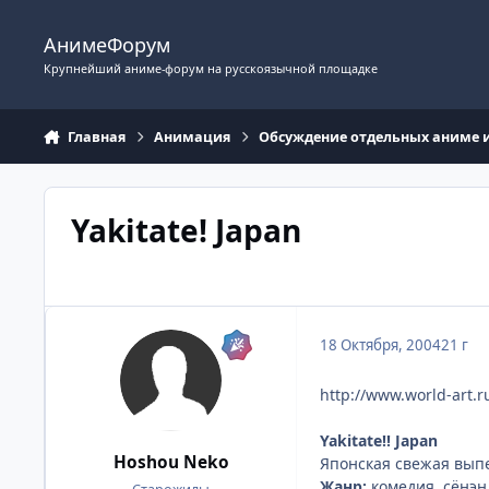
Перейти к содержимому
АнимеФорум
Крупнейший аниме-форум на русскоязычной площадке
Главная
Анимация
Обсуждение отдельных аниме 
Yakitate! Japan
18 Октября, 2004
21 г
http://www.world-art.
Yakitate!! Japan
Hoshou Neko
Японская свежая в
Жанр:
комедия, сёнэн