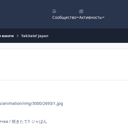
Сообщество
Активность
и манги
Yakitate! Japan
ru/animation/img/3000/2693/1.jpg
ыпечка / 焼きたて!! ジャぱん