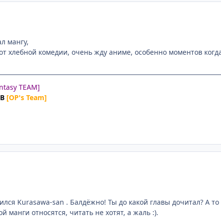
л мангу,
 от хлебной комедии, очень жду аниме, особенно моментов когд
antasy TEAM]
UB
[OP's Team]
лся Kurasawa-san . Балдёжно! Ты до какой главы дочитал? А то п
й манги относятся, читать не хотят, а жаль :).