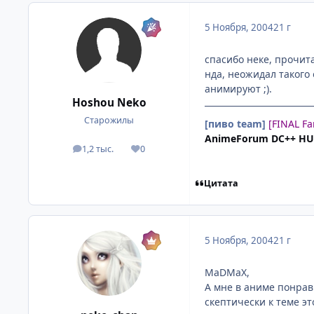
5 Ноября, 2004
21 г
спасибо неке, прочита
нда, неожидал такого
анимируют ;).
Hoshou Neko
Старожилы
[пиво team]
[FINAL F
AnimeForum DC++ H
1,2 тыс.
0
посты
Репутация
Цитата
5 Ноября, 2004
21 г
MaDMaX,
А мне в аниме понрави
скептически к теме это