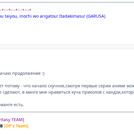
--+---+---+---+---+
ou taiyou, inochi wo arigatou! Itadakimasu! (GARUSA)
качаю продолжение :)
ет потому - что начало скучное,смотря первые серии аниме можн
е сделают, в манге мне нравиться куча приколов с кандзи,кото
 манге есть.
antasy TEAM]
UB
[OP's Team]