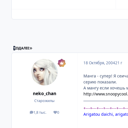
ПОСЛЕДНЯЯ СТРАНИЦА
1
2
3
ДАЛЕЕ
18 Октября, 2004
21 г
Манга - супер! Я сеич
серию показали.
А мангу если хочешь 
neko_chan
http://www.snoopycoo
Старожилы
+---+---+---+---+---+---+-
1,8 тыс.
0
посты
Репутация
Arigatou daichi, arigat