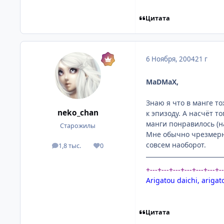
Цитата
6 Ноября, 2004
21 г
MaDMaX,
Знаю я что в манге то
neko_chan
к эпизоду. А насчёт т
манги понравилось (на
Старожилы
Мне обычно чрезмерна
совсем наоборот.
1,8 тыс.
0
посты
Репутация
+---+---+---+---+---+---+-
Arigatou daichi, arigat
Цитата