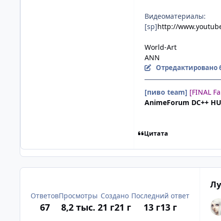
Видеоматериалы:
[sp]
http://www.youtu
World-Art
ANN
Отредактировано
[пиво team]
[FINAL F
AnimeForum DC++ H
Цитата
Лу
Ответов
Просмотры
Создано
Последний ответ
67
8,2 тыс.
21 г
21 г
13 г
13 г