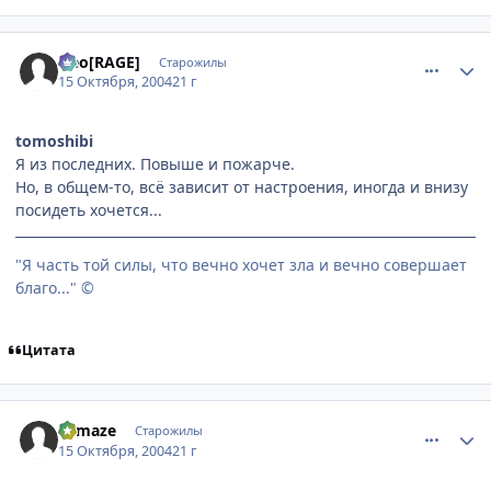
comment_120667
Статистика автора
Neo[RAGE]
Старожилы
15 Октября, 2004
21 г
tomoshibi
Я из последних. Повыше и пожарче.
Но, в общем-то, всё зависит от настроения, иногда и внизу
посидеть хочется...
"Я часть той силы, что вечно хочет зла и вечно совершает
благо..." ©
Цитата
comment_120668
Статистика автора
Lemaze
Старожилы
15 Октября, 2004
21 г