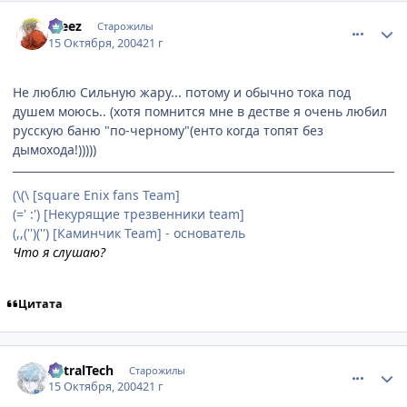
comment_120771
Статистика автора
Freez
Старожилы
15 Октября, 2004
21 г
Не люблю Сильную жару... потому и обычно тока под
душем моюсь.. (хотя помнится мне в дестве я очень любил
русскую баню "по-черному"(енто когда топят без
дымохода!)))))
(\(\ [square Enix fans Team]
(=' :') [Некурящие трезвенники team]
(,,('')('') [Каминчик Team] - основатель
Что я слушаю?
Цитата
comment_120773
Статистика автора
AstralTech
Старожилы
15 Октября, 2004
21 г