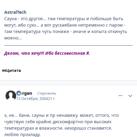
AstralTech
Сауна - это другое... там температуры и побольше быть
могут, ибо сухо... а вот рускаябаня непременно с паром -
там температура чуть пониже - иначе и копыта откинуть
можно...
Делаю, что хачу!!! Ибо бессовестная Я.
Цитата
comment_120715
Статистика автора
Norgen
Старожилы
15 Октября, 2004
21 г
э, не... бани, сауны и пр ненавижу. может, оттого, что
чувствую себя крайне дискомфортно при высоких
температурах и влажности. нехорошо становится.
люблю прохладу.