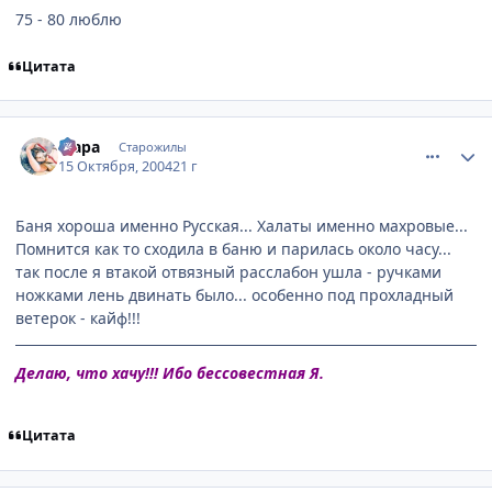
75 - 80 люблю
Цитата
comment_120670
Статистика автора
Мара
Старожилы
15 Октября, 2004
21 г
Баня хороша именно Русская... Халаты именно махровые...
Помнится как то сходила в баню и парилась около часу...
так после я втакой отвязный расслабон ушла - ручками
ножками лень двинать было... особенно под прохладный
ветерок - кайф!!!
Делаю, что хачу!!! Ибо бессовестная Я.
Цитата