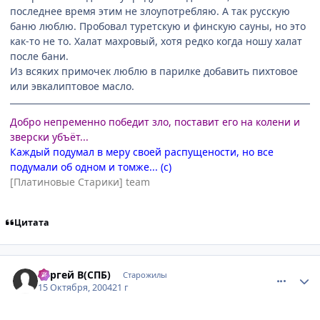
последнее время этим не злоупотребляю. А так русскую
баню люблю. Пробовал туретскую и финскую сауны, но это
как-то не то. Халат махровый, хотя редко когда ношу халат
после бани.
Из всяких примочек люблю в парилке добавить пихтовое
или эвкалиптовое масло.
Добро непременно победит зло, поставит его на колени и
зверски убъёт...
Каждый подумал в меру своей распущености, но все
подумали об одном и томже... (с)
[Платиновые Старики] team
Цитата
comment_120766
Статистика автора
Сергей В(СПБ)
Старожилы
15 Октября, 2004
21 г