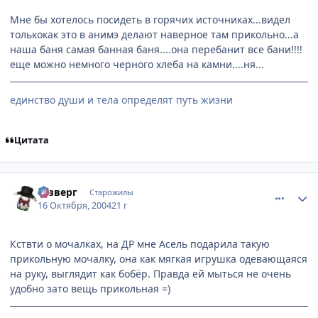
Мне бы хотелось посидеть в горячих источниках...видел
толькокак это в анимэ делают наверное там прикольно...а
наша баня самая банная баня....она перебанит все бани!!!!
еще можно немного черного хлеба на камни....ня...
единство души и тела определят путь жизни
Цитата
comment_120920
Статистика автора
Юзверг
Старожилы
16 Октября, 2004
21 г
Кствти о мочалках, на ДР мне Асель подарила такую
прикольную мочалку, она как мягкая игрушка одевающаяся
на руку, выглядит как бобёр. Правда ей мыться не очень
удобно зато вещь прикольная =)