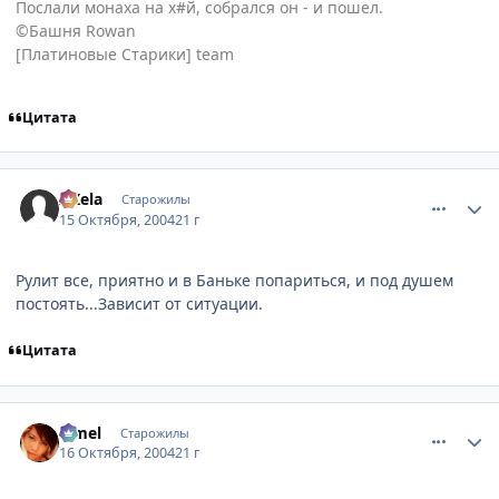
Послали монаха на х#й, собрался он - и пошел.
©Башня Rowan
[Платиновые Старики] team
Цитата
comment_120856
Статистика автора
AKela
Старожилы
15 Октября, 2004
21 г
Рулит все, приятно и в Баньке попариться, и под душем
постоять...Зависит от ситуации.
Цитата
comment_120866
Статистика автора
Limel
Старожилы
16 Октября, 2004
21 г