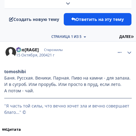
Развернуть обзор темы
Создать новую тему
Ответить на эту тему
П
СТРАНИЦА 1 ИЗ 5
ДАЛЕЕ
comment_120652
Статистика автора
Neo[RAGE]
Старожилы
15 Октября, 2004
21 г
tomoshibi
Баня. Русская. Веники. Парная. Пиво на камни - для запаха.
И в сугроб. Или прорубь. Или просто в пруд, если лето.
А потом - чай.
"Я часть той силы, что вечно хочет зла и вечно совершает
благо..." ©
Цитата