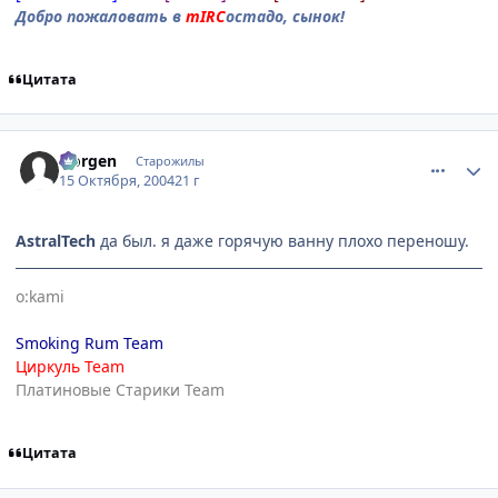
Добро пожаловать в
mIRC
остадо, сынок!
Цитата
comment_120734
Статистика автора
Norgen
Старожилы
15 Октября, 2004
21 г
AstralTech
да был. я даже горячую ванну плохо переношу.
o:kami
Smoking Rum Team
Циркуль Team
Платиновые Старики Team
Цитата