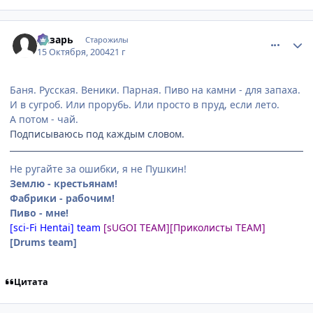
comment_120769
Статистика автора
Лазарь
Старожилы
15 Октября, 2004
21 г
Баня. Русская. Веники. Парная. Пиво на камни - для запаха.
И в сугроб. Или прорубь. Или просто в пруд, если лето.
А потом - чай.
Подписываюсь под каждым словом.
Не ругайте за ошибки, я не Пушкин!
Землю - крестьянам!
Фабрики - рабочим!
Пиво - мне!
[sci-Fi Hentai] team
[sUGOI TEAM]
[Приколисты TEAM]
[Drums team]
Цитата