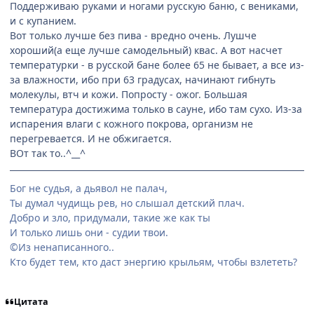
Поддерживаю руками и ногами русскую баню, с вениками,
и с купанием.
Вот только лучше без пива - вредно очень. Лушче
хороший(а еще лучше самодельный) квас. А вот насчет
температурки - в русской бане более 65 не бывает, а все из-
за влажности, ибо при 63 градусах, начинают гибнуть
молекулы, втч и кожи. Попросту - ожог. Большая
температура достижима только в сауне, ибо там сухо. Из-за
испарения влаги с кожного покрова, организм не
перегревается. И не обжигается.
ВОт так то..^__^
Бог не судья, а дьявол не палач,
Ты думал чудищь рев, но слышал детский плач.
Добро и зло, придумали, такие же как ты
И только лишь они - судии твои.
©Из ненаписанного..
Кто будет тем, кто даст энергию крыльям, чтобы взлететь?
Цитата