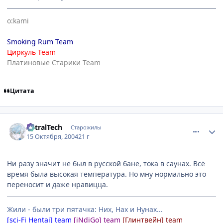
o:kami
Smoking Rum Team
Циркуль Team
Платиновые Старики Team
Цитата
comment_120717
Статистика автора
AstralTech
Старожилы
15 Октября, 2004
21 г
Ни разу значит не был в русской бане, тока в саунах. Всё
время была высокая температура. Но мну нормально это
переносит и даже нравицца.
Жили - были три пятачка: Них, Нах и Нунах...
[sci-Fi Hentai] team
[iNdiGo] team
[Глинтвейн] team