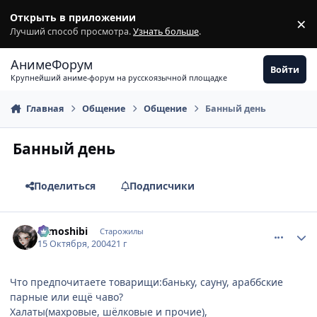
Перейти к содержимому
Открыть в приложении
×
З
Лучший способ просмотра.
Узнать больше
.
АнимеФорум
Войти
Крупнейший аниме-форум на русскоязычной площадке
Главная
Общение
Общение
Банный день
Банный день
Поделиться
Подписчики
comment_120648
Статистика автора
tomoshibi
Старожилы
15 Октября, 2004
21 г
Что предпочитаете товарищи:баньку, сауну, араббские
парные или ещё чаво?
Халаты(махровые, шёлковые и прочие),