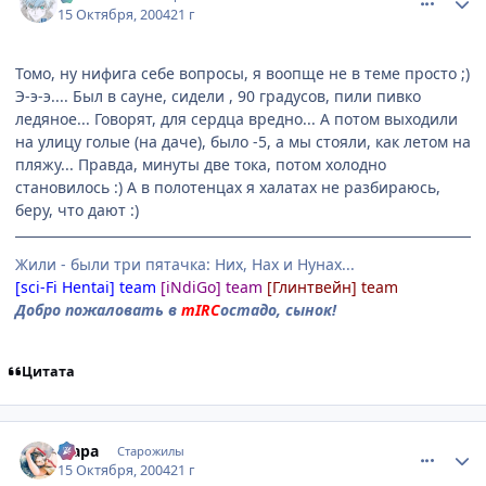
15 Октября, 2004
21 г
Томо, ну нифига себе вопросы, я воопще не в теме просто ;)
Э-э-э.... Был в сауне, сидели , 90 градусов, пили пивко
ледяное... Говорят, для сердца вредно... А потом выходили
на улицу голые (на даче), было -5, а мы стояли, как летом на
пляжу... Правда, минуты две тока, потом холодно
становилось :) А в полотенцах я халатах не разбираюсь,
беру, что дают :)
Жили - были три пятачка: Них, Нах и Нунах...
[sci-Fi Hentai] team
[iNdiGo] team
[Глинтвейн] team
Добро пожаловать в
mIRC
остадо, сынок!
Цитата
comment_120683
Статистика автора
Мара
Старожилы
15 Октября, 2004
21 г