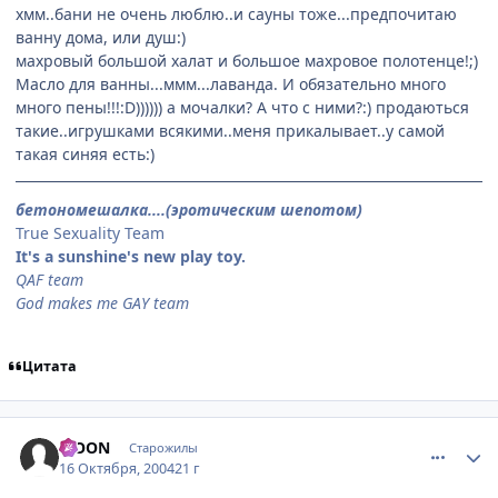
хмм..бани не очень люблю..и сауны тоже...предпочитаю
ванну дома, или душ:)
махровый большой халат и большое махровое полотенце!;)
Масло для ванны...ммм...лаванда. И обязательно много
много пены!!!:D)))))) а мочалки? А что с ними?:) продаються
такие..игрушками всякими..меня прикалывает..у самой
такая синяя есть:)
бетономешалка....(эротическим шепотом)
True Sexuality Team
It's a sunshine's new play toy.
QAF team
God makes me GAY team
Цитата
comment_120896
Статистика автора
MOON
Старожилы
16 Октября, 2004
21 г