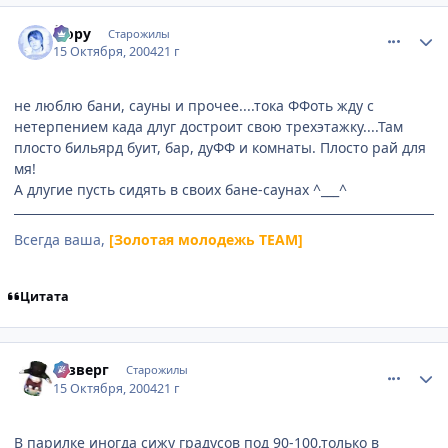
comment_120755
Статистика автора
Йору
Старожилы
15 Октября, 2004
21 г
не люблю бани, сауны и прочее....тока ФФоть жду с
нетерпением када длуг достроит свою трехэтажку....Там
плосто бильярд буит, бар, дуФФ и комнаты. Плосто рай для
мя!
А длугие пусть сидять в своих бане-саунах ^___^
Всегда ваша,
[Золотая молодежь TEAM]
Цитата
comment_120758
Статистика автора
Юзверг
Старожилы
15 Октября, 2004
21 г
В парилке иногда сижу градусов под 90-100,только в