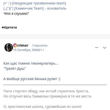
(=' :') [Некурящие трезвенники team]
(,,('')('') [Каминчик Team] - основатель
Что я слушаю?
Цитата
comment_120823
Статистика автора
Berrimor
Старожилы
15 Октября, 2004
21 г
Как щас помню пионерлагерь...
"Туалет-Душ"
А вообще русская банька рулит :)
Папа стерпел обиду, как истый служитель Христа,
Но отлучил весь Гаммельн примерно в те же места.
О, христианская школа, суровейшая из школ!