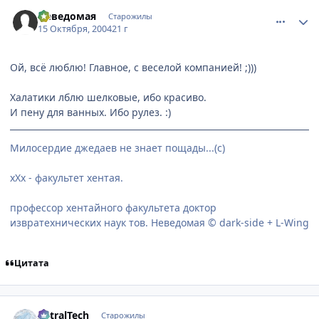
comment_120672
Статистика автора
Неведомая
Старожилы
15 Октября, 2004
21 г
Ой, всё люблю! Главное, с веселой компанией! ;)))
Халатики лблю шелковые, ибо красиво.
И пену для ванных. Ибо рулез. :)
Милосердие джедаев не знает пощады...(с)
хХх - факультет хентая.
профессор хентайного факультета доктор
извратехнических наук тов. Неведомая © dark-side + L-Wing
Цитата
comment_120676
Статистика автора
AstralTech
Старожилы