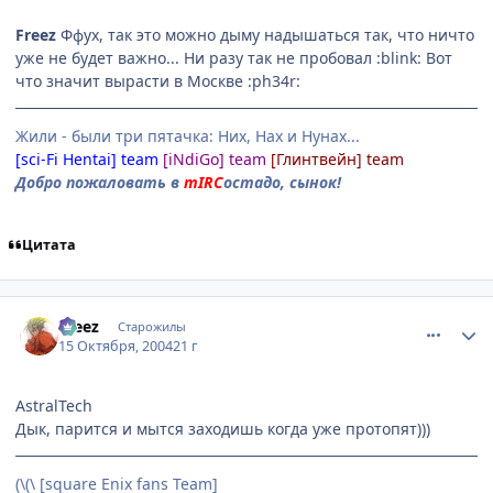
Freez
Ффух, так это можно дыму надышаться так, что ничто
уже не будет важно... Ни разу так не пробовал :blink: Вот
что значит вырасти в Москве :ph34r:
Жили - были три пятачка: Них, Нах и Нунах...
[sci-Fi Hentai] team
[iNdiGo] team
[Глинтвейн] team
Добро пожаловать в
mIRC
остадо, сынок!
Цитата
comment_120779
Статистика автора
Freez
Старожилы
15 Октября, 2004
21 г
AstralTech
Дык, парится и мытся заходишь когда уже протопят)))
(\(\ [square Enix fans Team]