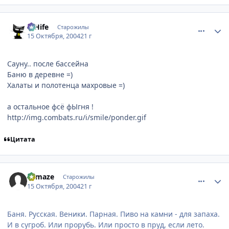
comment_120653
Статистика автора
D'Hife
Старожилы
15 Октября, 2004
21 г
Сауну.. после бассейна
Баню в деревне =)
Халаты и полотенца махровые =)
а остальное фсё фЫгня !
http://img.combats.ru/i/smile/ponder.gif
Цитата
comment_120657
Статистика автора
Lemaze
Старожилы
15 Октября, 2004
21 г
Баня. Русская. Веники. Парная. Пиво на камни - для запаха.
И в сугроб. Или прорубь. Или просто в пруд, если лето.