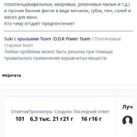
полотенца(вафельные, махровые, резиновые малые и т.д.)
и прочая банная фигня в виде мочалок, губок, пен, солей и
масел для ванн.
Кто чему оттдаёт предпочтение?
Suki с крыльями Team
/
D.D.R Power Team
/
Платиновые
старики team
Любая проблема может быть решена при помощи
правильного применения взрывчатых веществ
Цитата
Лучш
Ответов
Просмотры
Создано
Последний ответ
101
6,3 тыс.
21 г
21 г
16 г
16 г