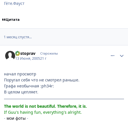
Гёте.Фауст
Цитата
1 месяц спустя...
comment_358923
Статистика автора
kostoprav
Старожилы
13 Июня, 2005
21 г
начал просмотр
Поругал себя что не смотрел раньше.
Графа необычная :ph34r:
В целом цепляет.
The world is not beautiful. Therefore, it is.
If Guu's having fun, everything's alright.
-
мои фоты
-