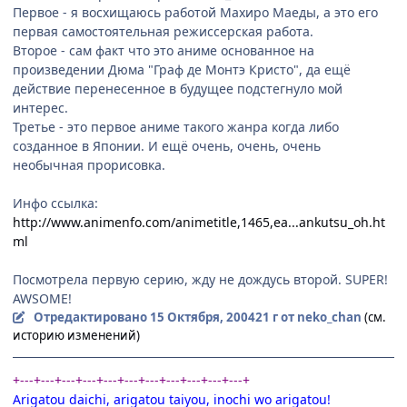
Первое - я восхищаюсь работой Махиро Маеды, а это его
первая самостоятельная режиссерская работа.
Второе - сам факт что это аниме основанное на
произведении Дюма "Граф де Монтэ Кристо", да ещё
действие перенесенное в будущее подстегнуло мой
интерес.
Третье - это первое аниме такого жанра когда либо
созданное в Японии. И ещё очень, очень, очень
необычная прорисовка.
Инфо ссылка:
http://www.animenfo.com/animetitle,1465,ea...ankutsu_oh.ht
ml
Посмотрела первую серию, жду не дождусь второй. SUPER!
AWSOME!
Отредактировано
15 Октября, 2004
21 г
от neko_chan
(см.
историю изменений)
+---+---+---+---+---+---+---+---+---+---+---+
Arigatou daichi, arigatou taiyou, inochi wo arigatou!