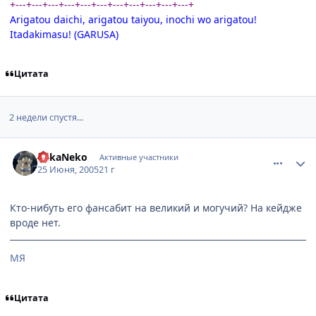
+---+---+---+---+---+---+---+---+---+---+---+
Arigatou daichi, arigatou taiyou, inochi wo arigatou!
Itadakimasu! (GARUSA)
Цитата
2 недели спустя...
comment_373547
Статистика автора
BakaNeko
Активные участники
25 Июня, 2005
21 г
Кто-нибуть его фансабит на великий и могучий? На кейдже
вроде нет.
МЯ
Цитата