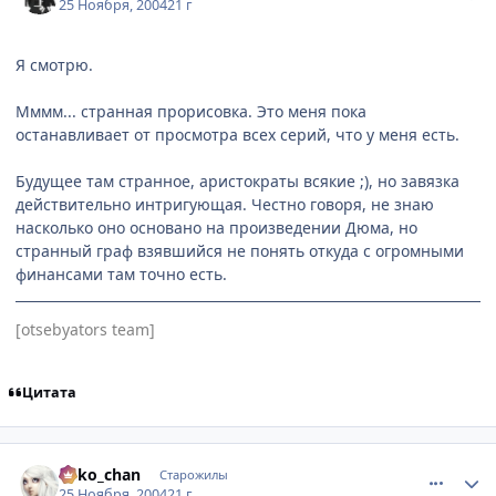
25 Ноября, 2004
21 г
Я смотрю.
Мммм... странная прорисовка. Это меня пока
останавливает от просмотра всех серий, что у меня есть.
Будущее там странное, аристократы всякие ;), но завязка
действительно интригующая. Честно говоря, не знаю
насколько оно основано на произведении Дюма, но
странный граф взявшийся не понять откуда с огромными
финансами там точно есть.
[otsebyators team]
Цитата
comment_167587
Статистика автора
neko_chan
Старожилы
25 Ноября, 2004
21 г