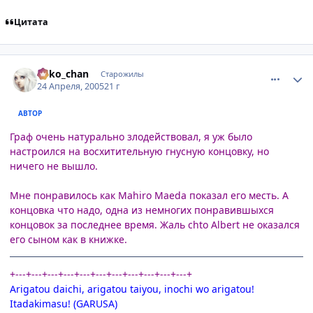
Цитата
comment_304772
Статистика автора
neko_chan
Старожилы
24 Апреля, 2005
21 г
АВТОР
Граф очень натурально злодействовал, я уж было
настроился на восхитительную гнусную концовку, но
ничего не вышло.
Мне понравилось как Mahiro Maeda показал его месть. А
концовка что надо, одна из немногих понравившыхся
концовок за последнее время. Жаль chto Albert не оказался
его сыном как в книжке.
+---+---+---+---+---+---+---+---+---+---+---+
Arigatou daichi, arigatou taiyou, inochi wo arigatou!
Itadakimasu! (GARUSA)