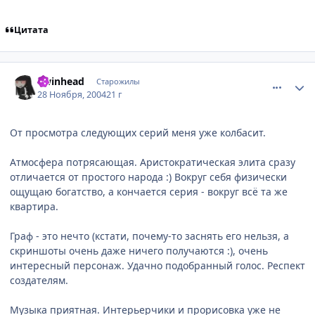
Цитата
comment_171648
Статистика автора
Twinhead
Старожилы
28 Ноября, 2004
21 г
От просмотра следующих серий меня уже колбасит.
Атмосфера потрясающая. Аристократическая элита сразу
отличается от простого народа :) Вокруг себя физически
ощущаю богатство, а кончается серия - вокруг всё та же
квартира.
Граф - это нечто (кстати, почему-то заснять его нельзя, а
скриншоты очень даже ничего получаются :), очень
интересный персонаж. Удачно подобранный голос. Респект
создателям.
Музыка приятная. Интерьерчики и прорисовка уже не