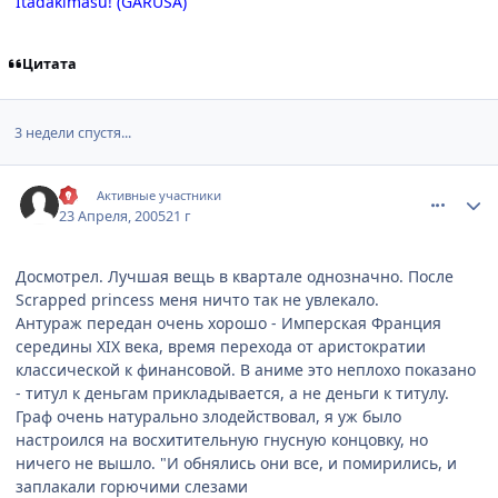
Itadakimasu! (GARUSA)
Цитата
3 недели спустя...
comment_304615
Статистика автора
Kil
Активные участники
23 Апреля, 2005
21 г
Досмотрел. Лучшая вещь в квартале однозначно. После
Scrapped princess меня ничто так не увлекало.
Антураж передан очень хорошо - Имперская Франция
середины XIX века, время перехода от аристократии
классической к финансовой. В аниме это неплохо показано
- титул к деньгам прикладывается, а не деньги к титулу.
Граф очень натурально злодействовал, я уж было
настроился на восхитительную гнусную концовку, но
ничего не вышло. "И обнялись они все, и помирились, и
заплакали горючими слезами