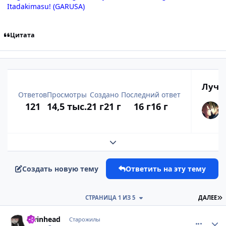
Itadakimasu! (GARUSA)
Цитата
Лучш
Ответов
Просмотры
Создано
Последний ответ
121
14,5 тыс.
21 г
21 г
16 г
16 г
Развернуть обзор темы
Создать новую тему
Ответить на эту тему
П
СТРАНИЦА 1 ИЗ 5
ДАЛЕЕ
comment_167542
Статистика автора
Twinhead
Старожилы