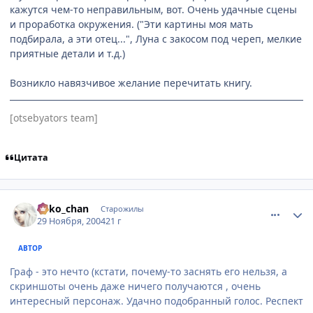
кажутся чем-то неправильным, вот. Очень удачные сцены
и проработка окружения. ("Эти картины моя мать
подбирала, а эти отец...", Луна с закосом под череп, мелкие
приятные детали и т.д.)
Возникло навязчивое желание перечитать книгу.
[otsebyators team]
Цитата
comment_173065
Статистика автора
neko_chan
Старожилы
29 Ноября, 2004
21 г
АВТОР
Граф - это нечто (кстати, почему-то заснять его нельзя, а
скриншоты очень даже ничего получаются , очень
интересный персонаж. Удачно подобранный голос. Респект