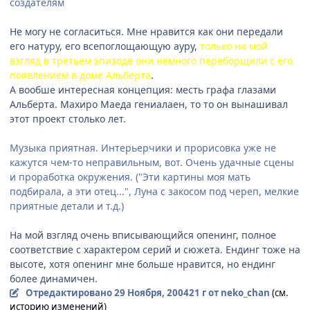
создателям
Не могу не согласиться. Мне нравится как они передали
его натуру, его всепоглощающую ауру,
только на мой
взгляд в третьем эпизоде они немного переборщили с его
появлением в доме Альберта
.
А вообше интересная концепция: месть графа глазами
Альберта. Махиро Маеда гениалаен, то то он вынашивал
этот проект столько лет.
Музыка приятная. Интерьерчики и прорисовка уже не
кажутся чем-то неправильным, вот. Очень удачные сцены
и проработка окружения. ("Эти картины моя мать
подбирала, а эти отец...", Луна с закосом под череп, мелкие
приятные детали и т.д.)
На мой взгляд очень вписывающийся опенинг, полное
соответствие с характером серий и сюжета. Ендинг тоже на
высоте, хотя опенинг мне больше нравится, но ендинг
более динамичен.
Отредактировано
29 Ноября, 2004
21 г
от neko_chan
(см.
историю изменений)