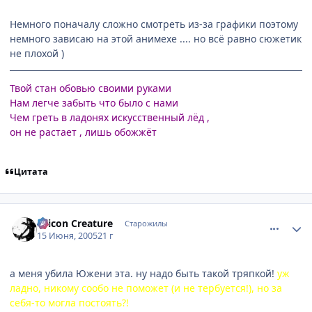
Немного поначалу сложно смотреть из-за графики поэтому
немного зависаю на этой анимехе .... но всё равно сюжетик
не плохой )
Твой стан обовью своими руками
Нам легче забыть что было с нами
Чем греть в ладонях искусственный лёд ,
он не растает , лишь обожжёт
Цитата
comment_361213
Статистика автора
Silicon Creature
Старожилы
15 Июня, 2005
21 г
а меня убила Южени эта. ну надо быть такой тряпкой!
уж
ладно, никому сообо не поможет (и не тербуется!), но за
себя-то могла постоять?!