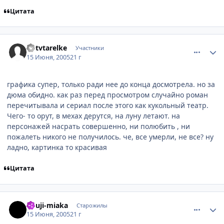
Цитата
comment_360544
Статистика автора
kotvtarelke
Участники
15 Июня, 2005
21 г
графика супер, только ради нее до конца досмотрела. но за
дюма обидно. как раз перед просмотром случайно роман
перечитывала и сериал после этого как кукольный театр.
Чего- то орут, в мехах дерутся, на луну летают. на
персонажей насрать совершенно, ни полюбить , ни
пожалеть никого не получилось. че, все умерли, не все? ну
ладно, картинка то красивая
Цитата
comment_360977
Статистика автора
kouji-miaka
Старожилы
15 Июня, 2005
21 г