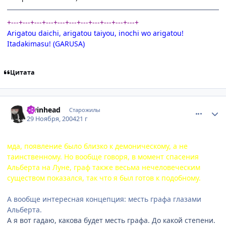
+---+---+---+---+---+---+---+---+---+---+---+
Arigatou daichi, arigatou taiyou, inochi wo arigatou!
Itadakimasu! (GARUSA)
Цитата
comment_173145
Статистика автора
Twinhead
Старожилы
29 Ноября, 2004
21 г
мда, появление было близко к демоническому, а не
таинственному. Но вообще говоря, в момент спасения
Альберта на Луне, граф также весьма нечеловеческим
существом показался, так что я был готов к подобному.
А вообще интересная концепция: месть графа глазами
Альберта.
А я вот гадаю, какова будет месть графа. До какой степени.