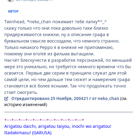
АВТОР
Twinhead, *neko_chan пожимает тебе лапку*^_^
скажу только что они пока довольно таки близко
придерживаются книжки, ну а описание графа в
буквальном смысле воссоздали, что немного странно.
Только никакого Peppo я в книжке не припоминаю,
помоему они его/её из фильма вытащили.
Насчёт блескучести в разработке персонажей, по меньшей
мере это уникально, но требуется немного времени что бы
освоится. Первые две серии в принципе служат для этой
самой цели, но чем дальше тем сюжет и намерения графа
становится всё более ясными. Так что продолжать точно
стоит смотреть.
Отредактировано
25 Ноября, 2004
21 г
от neko_chan
(см.
историю изменений)
+---+---+---+---+---+---+---+---+---+---+---+
Arigatou daichi, arigatou taiyou, inochi wo arigatou!
Itadakimasu! (GARUSA)