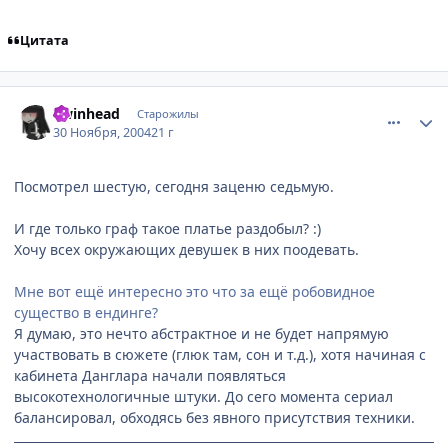
Цитата
comment_173885
Статистика автора
Twinhead
Старожилы
30 Ноября, 2004
21 г
Посмотрел шестую, сегодня заценю седьмую.
И где только граф такое платье раздобыл? :)
Хочу всех окружающих девушек в них поодевать.
Мне вот ещё интересно это что за ещё робовидное
существо в ендинге?
Я думаю, это нечто абстрактное и не будет напрямую
участвовать в сюжете (глюк там, сон и т.д.), хотя начиная с
кабинета Данглара начали появляться
высокотехнологичные штуки. До сего момента сериал
балансировал, обходясь без явного присутствия техники.