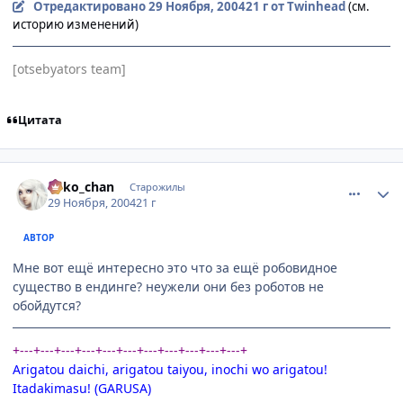
Отредактировано
29 Ноября, 2004
21 г
от Twinhead
(см.
историю изменений)
[otsebyators team]
Цитата
comment_173383
Статистика автора
neko_chan
Старожилы
29 Ноября, 2004
21 г
АВТОР
Мне вот ещё интересно это что за ещё робовидное
существо в ендинге? неужели они без роботов не
обойдутся?
+---+---+---+---+---+---+---+---+---+---+---+
Arigatou daichi, arigatou taiyou, inochi wo arigatou!
Itadakimasu! (GARUSA)