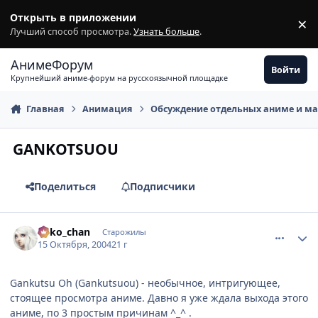
Перейти к содержимому
Открыть в приложении
×
З
Лучший способ просмотра.
Узнать больше
.
АнимеФорум
Войти
Крупнейший аниме-форум на русскоязычной площадке
Главная
Анимация
Обсуждение отдельных аниме и м
GANKOTSUOU
Поделиться
Подписчики
comment_120282
Статистика автора
neko_chan
Старожилы
15 Октября, 2004
21 г
Gankutsu Oh (Gankutsuou) - необычное, интригующее,
стоящее просмотра аниме. Давно я уже ждала выхода этого
аниме, по 3 простым причинам ^_^ .