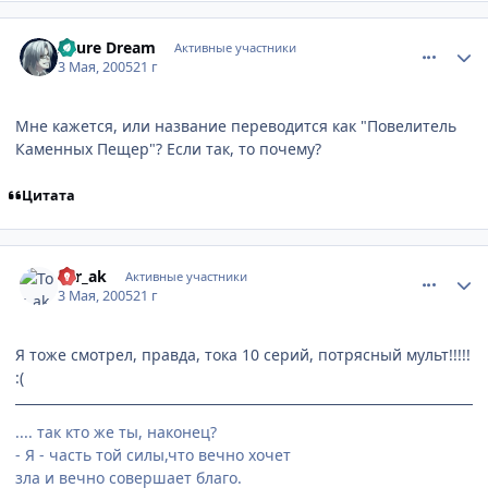
comment_314463
Статистика автора
Azure Dream
Активные участники
3 Мая, 2005
21 г
Мне кажется, или название переводится как "Повелитель
Каменных Пещер"? Если так, то почему?
Цитата
comment_314664
Статистика автора
Tor_ak
Активные участники
3 Мая, 2005
21 г
Я тоже смотрел, правда, тока 10 серий, потрясный мульт!!!!!
:(
.... так кто же ты, наконец?
- Я - часть той силы,что вечно хочет
зла и вечно совершает благо.