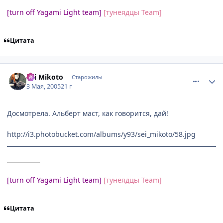
[turn off Yagami Light team]
[тунеядцы Team]
Цитата
comment_314369
Статистика автора
Sei Mikoto
Старожилы
3 Мая, 2005
21 г
Досмотрела. Альберт маст, как говорится, дай!
http://i3.photobucket.com/albums/y93/sei_mikoto/58.jpg
___________
[turn off Yagami Light team]
[тунеядцы Team]
Цитата