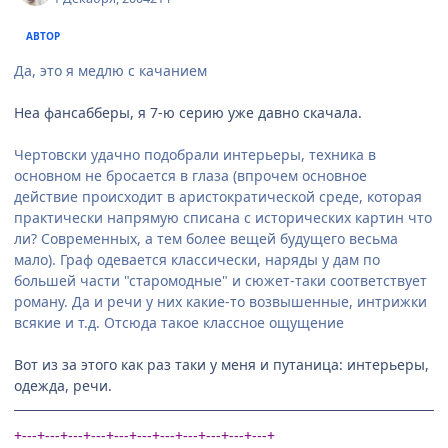
АВТОР
Да, это я медлю с качанием
Неа фансабберы, я 7-ю серию уже давно скачала.
Чертовски удачно подобрали интерьеры, техника в
основном не бросается в глаза (впрочем основное
действие происходит в аристократической среде, которая
практически напрямую списана с исторических картин что
ли? Современных, а тем более вещей будущего весьма
мало). Граф одевается классически, наряды у дам по
большей части "старомодные" и сюжет-таки соответствует
роману. Да и речи у них какие-то возвышенные, интрижки
всякие и т.д. Отсюда такое классное ощущение
Вот из за этого как раз таки у меня и путаница: интерьеры,
одежда, речи.
+---+---+---+---+---+---+---+---+---+---+---+