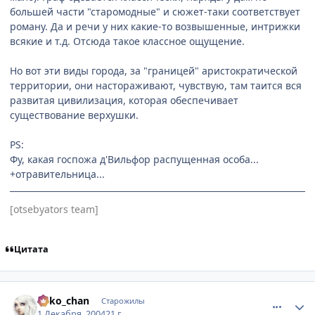
большей части "старомодные" и сюжет-таки соответствует
роману. Да и речи у них какие-то возвышенные, интрижки
всякие и т.д. Отсюда такое классное ощущение.
Но вот эти виды города, за "границей" аристократической
территории, они настораживают, чувствую, там таится вся
развитая цивилизация, которая обеспечивает
существование верхушки.
PS:
Фу, какая госпожа д'Вильфор распущенная особа...
+отравительница...
[otsebyators team]
Цитата
comment_175403
Статистика автора
neko_chan
Старожилы
1 Декабря, 2004
21 г