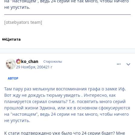
на "настоящем", ведь 24 серии не так много, чтобы ничего
не упустить.
[otsebyators team]
Цитата
comment_173150
Статистика автора
neko_chan
Старожилы
29 Ноября, 2004
21 г
АВТОР
Там пару раз мелькнули воспоминания графа о замке Иф.
Вот жду не дождусь тюрьму увидеть . Интересно, как
планируется сериал снимать? Т.е. посвятить много серий
прошлой жизни Эдмона, или же в основном сфокусируются
на "настоящем", ведь 24 серии не так много, чтобы ничего
не упустить.
К стати подтверждено уже было что 24 серии будет? Мне