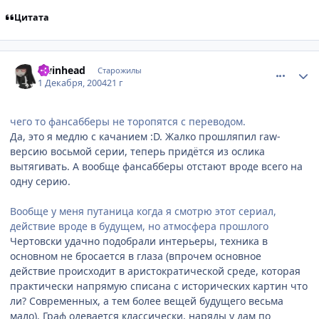
Цитата
comment_175313
Статистика автора
Twinhead
Старожилы
1 Декабря, 2004
21 г
чего то фансабберы не торопятся с переводом.
Да, это я медлю с качанием :D. Жалко прошляпил raw-
версию восьмой серии, теперь придётся из ослика
вытягивать. А вообще фансабберы отстают вроде всего на
одну серию.
Вообще у меня путаница когда я смотрю этот сериал,
действие вроде в будущем, но атмосфера прошлого
Чертовски удачно подобрали интерьеры, техника в
основном не бросается в глаза (впрочем основное
действие происходит в аристократической среде, которая
практически напрямую списана с исторических картин что
ли? Современных, а тем более вещей будущего весьма
мало). Граф одевается классически, наряды у дам по