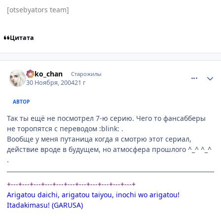
[otsebyators team]
Цитата
comment_173956
Статистика автора
neko_chan
Старожилы
30 Ноября, 2004
21 г
АВТОР
Так ты ещё не посмотрел 7-ю серию. Чего то фансабберы
не торопятся с переводом :blink: .
Вообще у меня путаница когда я смотрю этот сериал,
действие вроде в будущем, но атмосфера прошлого ^_^ ^_^
.
+---+---+---+---+---+---+---+---+---+---+---+
Arigatou daichi, arigatou taiyou, inochi wo arigatou!
Itadakimasu! (GARUSA)