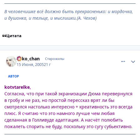
В человечишке всё должно быть прекрасненько: и мордочка,
и душонка, и тельце, и мыслишки.(А. Чехов)
Цитата
comment_361283
Статистика автора
neko_chan
Старожилы
15 Июня, 2005
21 г
АВТОР
kotvtarelke
,
Согласна, что при такой экранизации Дюма перевернулся
в гробу и не раз, но простой перессказ врят ли бы
смотрелся настолько интересно + креативность это всегда
плюс. Я считаю что это намного лучше чем любая
сделанная в Голливуде адаптация. А насчёт полюбить
пожалеть спорить не буду, поскольку это сугу субьективно
.