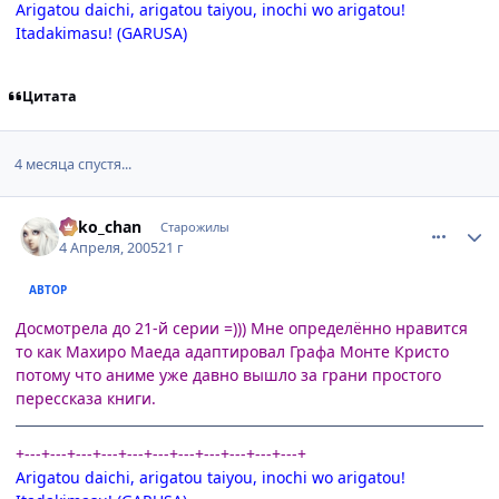
Arigatou daichi, arigatou taiyou, inochi wo arigatou!
Itadakimasu! (GARUSA)
Цитата
4 месяца спустя...
comment_284142
Статистика автора
neko_chan
Старожилы
4 Апреля, 2005
21 г
АВТОР
Досмотрела до 21-й серии =))) Мне определённо нравится
то как Махиро Маеда адаптировал Графа Монте Кристо
потому что аниме уже давно вышло за грани простого
перессказа книги.
+---+---+---+---+---+---+---+---+---+---+---+
Arigatou daichi, arigatou taiyou, inochi wo arigatou!