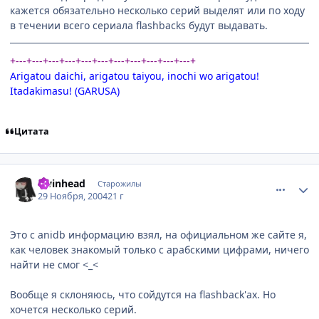
кажется обязательно несколько серий выделят или по ходу
в течении всего сериала flashbacks будут выдавать.
+---+---+---+---+---+---+---+---+---+---+---+
Arigatou daichi, arigatou taiyou, inochi wo arigatou!
Itadakimasu! (GARUSA)
Цитата
comment_173156
Статистика автора
Twinhead
Старожилы
29 Ноября, 2004
21 г
Это c anidb информацию взял, на официальном же сайте я,
как человек знакомый только с арабскими цифрами, ничего
найти не смог <_<
Вообще я склоняюсь, что сойдутся на flashback'ах. Но
хочется несколько серий.