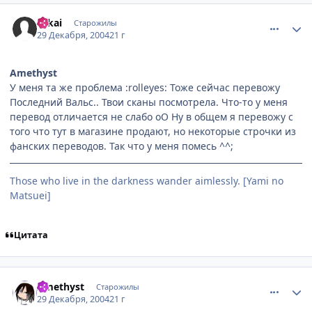
comment_207648
Статистика автора
Takai
Старожилы
29 Декабря, 2004
21 г
Amethyst
У меня та же проблема :rolleyes: Тоже сейчас перевожу
Последний Вальс.. Твои сканы посмотрела. Что-то у меня
перевод отличается не слабо оО Ну в общем я перевожу с
того что тут в магазине продают, но некоторые строчки из
фанских переводов. Так что у меня помесь ^^;
Those who live in the darkness wander aimlessly. [Yami no
Matsuei]
Цитата
comment_207650
Статистика автора
Amethyst
Старожилы
29 Декабря, 2004
21 г