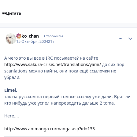
Цитата
comment_120262
Статистика автора
neko_chan
Старожилы
15 Октября, 2004
21 г
А чего это вы все в IRC посылаете? на сайте
http://www.sakura-crisis.net/translations/yami/
до сих пор
scanlations можно найти, они пока ещё ссылочки не
убрали.
Limel,
так на русском на первый том же ссылку уже дали. Врят ли
кто нибудь уже успел напереводить дальше 2 toma.
Here....
http://www.animanga.ru/manga.asp?id=133