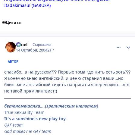
Itadakimasu! (GARUSA)
Цитата
comment_119675
Статистика автора
Limel
Старожилы
14 Октября, 2004
21 г
АВТОР
спасибо...а на русском??? Первые тома где-нить есть хоть???
Я конечно знаю английский..и ценю старания ваши...но
блин..мне английский сидеть напрягаться переводить...я ж
не такой прям лингвист:)
бетономешалка....(эротическим шепотом)
True Sexuality Team
It's a sunshine's new play toy.
QAF team
God makes me GAY team