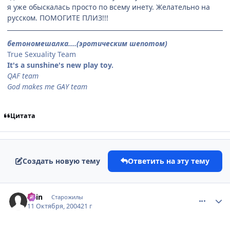
я уже обыскалась просто по всему инету. Желательно на
русском. ПОМОГИТЕ ПЛИЗ!!!
бетономешалка....(эротическим шепотом)
True Sexuality Team
It's a sunshine's new play toy.
QAF team
God makes me GAY team
Цитата
Создать новую тему
Ответить на эту тему
comment_117732
Статистика автора
Kain
Старожилы
11 Октября, 2004
21 г