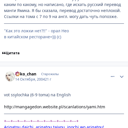
каким по какому, но написано, где искать русский перевод
манги Ямика. Я бы сказала, перевод достаточно неплохой.
Ссылки на тома с 7 по 9 на англ. могу дать чуть попозже.
"Как это ложки нет?!!" - орал Нео
в китайском ресторане=))) (с)
Цитата
comment_119609
Статистика автора
neko_chan
Старожилы
14 Октября, 2004
21 г
vot ssylochka (6-9 toma) na English
http://mangagedon.website.pl/scanlations/yami.htm
+---+---+---+---+---+---+---+---+---+---+---+
Arigatou daichi, arigatou taiyou, inochi wo arigatou!