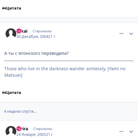
Цитата
comment_208409
Статистика автора
Takai
Старожилы
30 Декабря, 2004
21 г
А ты с японского переводила?
Those who live in the darkness wander aimlessly. [Yami no
Matsuei]
Цитата
4 недели спустя...
comment_227209
Статистика автора
Elvira
Старожилы
24 Января, 2005
21 г