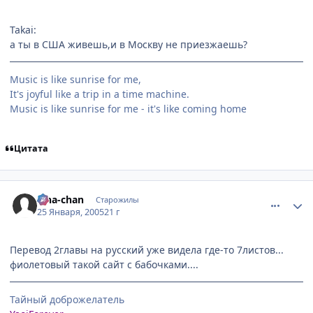
Takai:
а ты в США живешь,и в Москву не приезжаешь?
Music is like sunrise for me,
It's joyful like a trip in a time machine.
Music is like sunrise for me - it's like coming home
Цитата
comment_227953
Статистика автора
Lina-chan
Старожилы
25 Января, 2005
21 г
Перевод 2главы на русский уже видела где-то 7листов...
фиолетовый такой сайт с бабочками....
Тайный доброжелатель