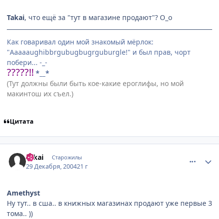
Takai
, что ещё за "тут в магазине продают"? О_о
Как говаривал один мой знакомый мёрлок:
"Aaaaaughibbrgubugbugrguburgle!" и был прав, чорт
побери... -_-
?????!!
*__*
(Тут должны были быть кое-какие ероглифы, но мой
макинтош их съел.)
Цитата
comment_207772
Статистика автора
Takai
Старожилы
29 Декабря, 2004
21 г
Amethyst
Ну тут.. в сша.. в книжных магазинах продают уже первые 3
тома.. ))