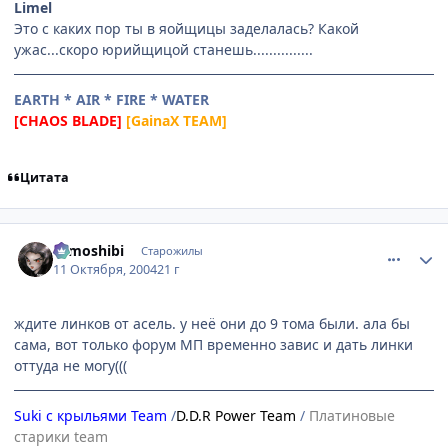
Limel
Это с каких пор ты в яойщицы заделалась? Какой
ужас...скоро юрийщицой станешь...............
EARTH * AIR * FIRE * WATER
[CHAOS BLADE]
[GainaX TEAM]
Цитата
comment_117784
Статистика автора
tomoshibi
Старожилы
11 Октября, 2004
21 г
ждите линков от асель. у неё они до 9 тома были. ала бы
сама, вот только форум МП временно завис и дать линки
оттуда не могу(((
Suki с крыльями Team
/
D.D.R Power Team
/
Платиновые
старики team