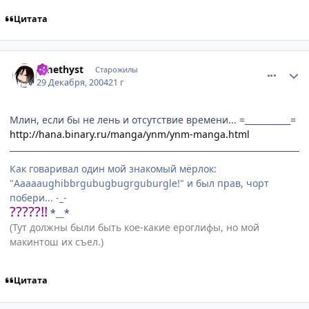
Цитата
comment_207241
Статистика автора
Amethyst
Старожилы
29 Декабря, 2004
21 г
Млин, если бы не лень и отсутствие времени... =___________=
http://hana.binary.ru/manga/ynm/ynm-manga.html
Как говаривал один мой знакомый мёрлок:
"Aaaaaughibbrgubugbugrguburgle!" и был прав, чорт
побери... -_-
?????!!
*__*
(Тут должны были быть кое-какие ероглифы, но мой
макинтош их съел.)
Цитата