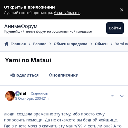
Перейти к содержимому
Открыть в приложении
×
З
Лучший способ просмотра.
Узнать больше
.
АнимеФорум
Войти
Крупнейший аниме-форум на русскоязычной площадке
Главная
Разное
Обмен и продажа
Обмен
Yami n
Yami no Matsui
Поделиться
Подписчики
comment_116511
Статистика автора
Limel
Старожилы
8 Октября, 2004
21 г
люди, создала временно эту тему, ибо просто хочу
попросить помощи. Да не откажете вы бедной яойщице.
Где в инете можно скачать эту мангу??? И есть ли она? А то