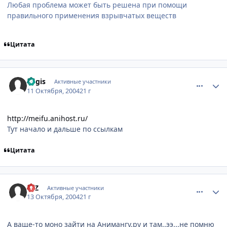
Любая проблема может быть решена при помощи
правильного применения взрывчатых веществ
Цитата
comment_117994
Статистика автора
Regis
Активные участники
11 Октября, 2004
21 г
http://meifu.anihost.ru/
Тут начало и дальше по ссылкам
Цитата
comment_119216
Статистика автора
K/Z
Активные участники
13 Октября, 2004
21 г
А ваще-то моно зайти на Анимангу.ру и там..ээ...не помню