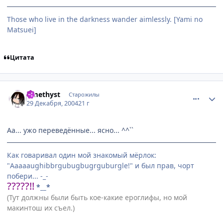
Those who live in the darkness wander aimlessly. [Yami no
Matsuei]
Цитата
comment_207784
Статистика автора
Amethyst
Старожилы
29 Декабря, 2004
21 г
Аа... ужо переведённые... ясно... ^^``
Как говаривал один мой знакомый мёрлок:
"Aaaaaughibbrgubugbugrguburgle!" и был прав, чорт
побери... -_-
?????!!
*__*
(Тут должны были быть кое-какие ероглифы, но мой
макинтош их съел.)