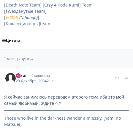
[Death Note Team] [Crzy 4 Koda Kumi] Team
[sWезданутые Team]
[
日本語
(Nihongo)
]
[Коллекционеры]team
Цитата
1 месяц спустя...
comment_207221
Статистика автора
Takai
Старожилы
29 Декабря, 2004
21 г
Я сейчас занимаюсь переводом второго тома иба это мой
самый любимый. Ждите ^.^
Those who live in the darkness wander aimlessly. [Yami no
Matsuei]