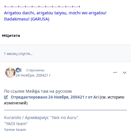
+---+---+---+---+---+---+---+---+---+---+---+
Arigatou daichi, arigatou taiyou, inochi wo arigatou!
Itadakimasu! (GARUSA)
Цитата
1 месяц спустя...
comment_166139
Статистика автора
Ari
Старожилы
24 Ноября, 2004
21 г
По ссылке Мейфа там на русском
Отредактировано
24 Ноября, 2004
21 г
от Ari
(см. историю
изменений)
Kurando / Архивариус "Yaoi no Auru"
"YAOI team"
Seme team