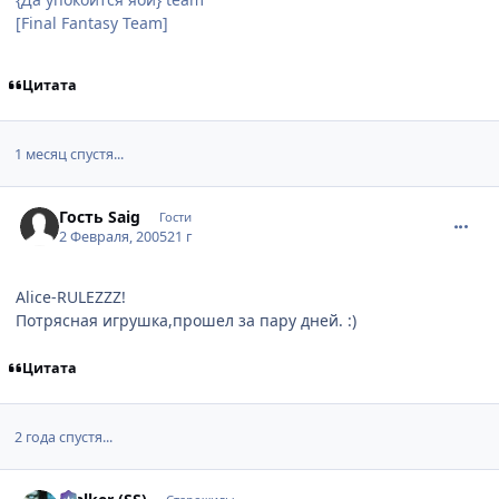
[Final Fantasy Team]
Цитата
1 месяц спустя...
comment_233506
Гость Saig
Гости
2 Февраля, 2005
21 г
Alice-RULEZZZ!
Потрясная игрушка,прошел за пару дней. :)
Цитата
2 года спустя...
comment_1847537
Статистика автора