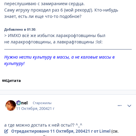
переслушиваю с замиранием сердца.
Саму игруху проходил раз 6 (мой рекорд!). Кто-нибудь
знает, есть ли еще что-то подобное?
Добавлено в 01:30:
> ИМХО всё же избыток ларакрофтовщины был
не ларакрофтовщины, а лавкрафтовщины :lol:
Нужно нести культуру в массы, а не каловые массы в
культуру!
Цитата
comment_118337
Статистика автора
Limel
Старожилы
11 Октября, 2004
21 г
а где можно достать к ней осты?? ^_^
Отредактировано
11 Октября, 2004
21 г
от Limel
(см.