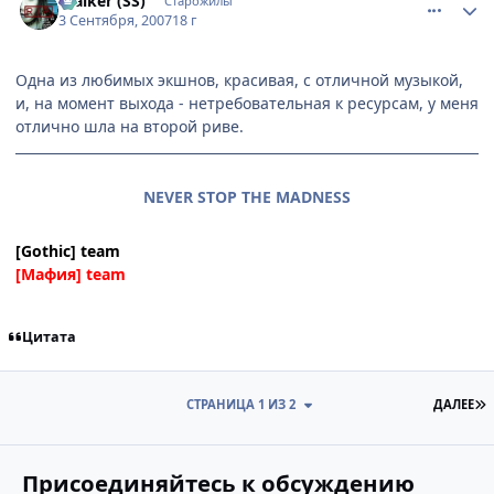
$talker (SS)
Старожилы
3 Сентября, 2007
18 г
Одна из любимых экшнов, красивая, с отличной музыкой,
и, на момент выхода - нетребовательная к ресурсам, у меня
отлично шла на второй риве.
NEVER STOP THE MADNESS
[Gothic] team
[Мафия] team
Цитата
П
СТРАНИЦА 1 ИЗ 2
ДАЛЕЕ
Присоединяйтесь к обсуждению