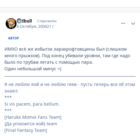
comment_116497
Статистика автора
redbull
Старожилы
8 Октября, 2004
21 г
АВТОР
ИМХО всё же избыток ларакрофтовщины был (слишком
много прыжков). Под конец убивали уровни, там где надо
было по трубам летать с помощью пара.
Один небольшой минус =)
Я не люблю яой и не люблю геев - пусть теперь все об этом
знают.
***
Si vis pacem, para bellum.
***
[Haruko Momoi Fans Team]
{Да упокоится яой} team
[Final Fantasy Team]