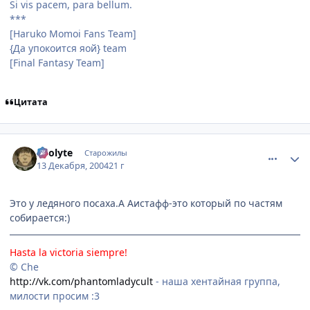
Si vis pacem, para bellum.
***
[Haruko Momoi Fans Team]
{Да упокоится яой} team
[Final Fantasy Team]
Цитата
comment_189646
Статистика автора
Acolyte
Старожилы
13 Декабря, 2004
21 г
Это у ледяного посаха.А Аистафф-это который по частям
собирается:)
Hasta la victoria siempre!
© Che
http://vk.com/phantomladycult
- наша хентайная группа,
милости просим :3