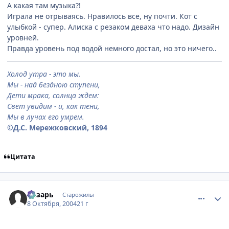
А какая там музыка?!
Играла не отрываясь. Нравилось все, ну почти. Кот с
улыбкой - супер. Алиска с резаком деваха что надо. Дизайн
уровней.
Правда уровень под водой немного достал, но это ничего..
Холод утра - это мы.
Мы - над бездною ступени,
Дети мрака, солнца ждем:
Свет увидим - и, как тени,
Мы в лучах его умрем.
©Д.С. Мережковский, 1894
Цитата
comment_116179
Статистика автора
Лазарь
Старожилы
8 Октября, 2004
21 г