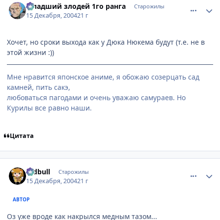
Младший злодей 1го ранга
Старожилы
15 Декабря, 2004
21 г
Хочет, но сроки выхода как у Дюка Нюкема будут (т.е. не в
этой жизни :))
Мне нравится японское аниме, я обожаю созерцать сад
камней, пить сакэ,
любоваться пагодами и очень уважаю самураев. Но
Курилы все равно наши.
Цитата
comment_192178
Статистика автора
redbull
Старожилы
15 Декабря, 2004
21 г
АВТОР
Оз уже вроде как накрылся медным тазом...