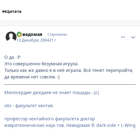
Цитата
comment_189671
Статистика автора
Неведомая
Старожилы
13 Декабря, 2004
21 г
О да. :P
Это совершенно безумная игруха.
Только как же давно я в неё играла. Всё тянет перепройти,
да времени нет совсем. :(
Милосердие джедаев не знает пощады...(с)
хХх - факультет хентая.
профессор хентайного факультета доктор
извратехнических наук тов. Неведомая © dark-side + L-Wing