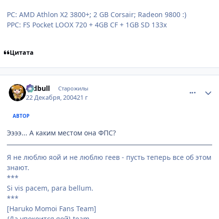
PC: AMD Athlon X2 3800+; 2 GB Corsair; Radeon 9800 :)
PPC: FS Pocket LOOX 720 + 4GB CF + 1GB SD 133x
Цитата
comment_200343
Статистика автора
redbull
Старожилы
22 Декабря, 2004
21 г
АВТОР
Ээээ... А каким местом она ФПС?
Я не люблю яой и не люблю геев - пусть теперь все об этом
знают.
***
Si vis pacem, para bellum.
***
[Haruko Momoi Fans Team]
{Да упокоится яой} team