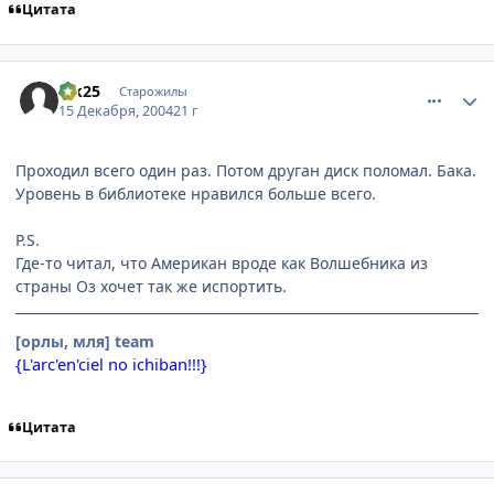
Цитата
comment_191606
Статистика автора
Vik25
Старожилы
15 Декабря, 2004
21 г
Проходил всего один раз. Потом друган диск поломал. Бака.
Уровень в библиотеке нравился больше всего.
P.S.
Где-то читал, что Американ вроде как Волшебника из
страны Оз хочет так же испортить.
[орлы, мля] team
{L'arc'en'ciel no ichiban!!!}
Цитата
comment_191703
Статистика автора