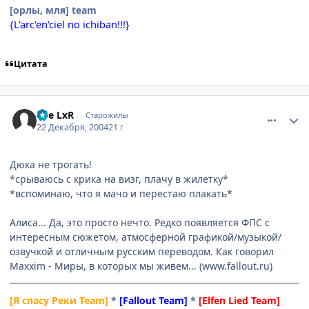
[орлы, мля] team
{L'arc'en'ciel no ichiban!!!}
Цитата
comment_199972
Статистика автора
The LxR
Старожилы
22 Декабря, 2004
21 г
Дюка не трогать!
*срываюсь с крика на визг, плачу в жилетку*
*вспоминаю, что я мачо и перестаю плакать*
Алиса... Да, это просто нечто. Редко появляется ФПС с
интересным сюжетом, атмосферной графикой/музыкой/
озвучкой и отличным русским переводом. Как говорил
Maxxim - Миры, в которых мы живем... (www.fallout.ru)
[Я спасу Реки Team]
*
[Fallout Team]
*
[Elfen Lied Team]