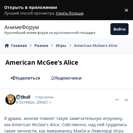
Перейти к содержимому
Открыть в приложении
×
З
Лучший способ просмотра.
Узнать больше
.
АнимеФорум
Войти
Крупнейший аниме-форум на русскоязычной площадке
Главная
Разное
Игры
American McGee's Alice
American McGee's Alice
Поделиться
Подписчики
comment_116069
Статистика автора
redbull
Старожилы
8 Октября, 2004
21 г
Я думаю, многие помнят такую замечательную игрулину,
как American McGee's Alice. Собственно, над ней трудились
такие личности, как Американец МакГи и Левелорд! Игра