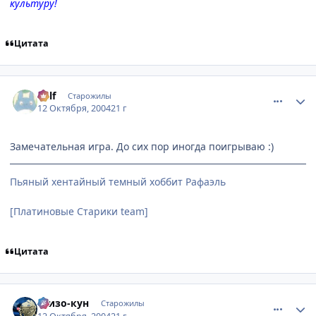
культуру!
Цитата
comment_118622
Статистика автора
Ralf
Старожилы
12 Октября, 2004
21 г
Замечательная игра. До сих пор иногда поигрываю :)
Пьяный хентайный темный хоббит Рафаэль
[Платиновые Старики team]
Цитата
comment_118628
Статистика автора
Шизо-кун
Старожилы