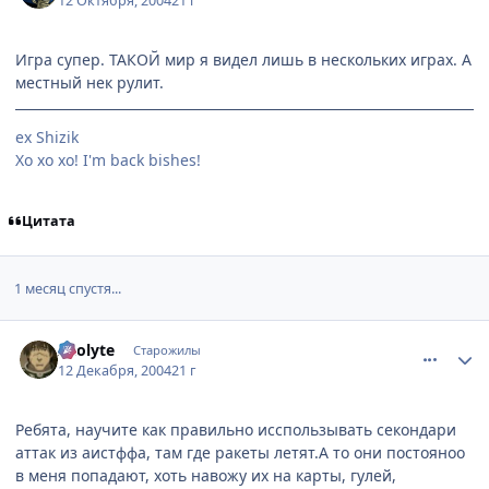
12 Октября, 2004
21 г
Игра супер. ТАКОЙ мир я видел лишь в нескольких играх. А
местный нек рулит.
ex Shizik
Хо хо хо! I'm back bishes!
Цитата
1 месяц спустя...
comment_188127
Статистика автора
Acolyte
Старожилы
12 Декабря, 2004
21 г
Ребята, научите как правильно исспользывать секондари
аттак из аистффа, там где ракеты летят.А то они постояноо
в меня попадают, хоть навожу их на карты, гулей,