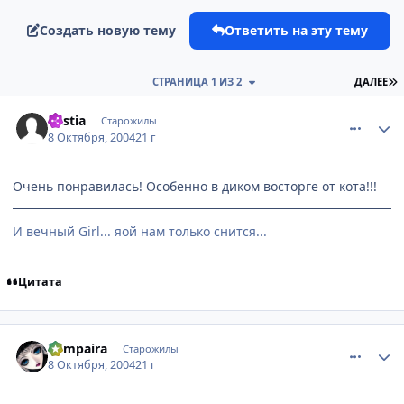
Создать новую тему
Ответить на эту тему
П
СТРАНИЦА 1 ИЗ 2
ДАЛЕЕ
comment_116077
Статистика автора
Bestia
Старожилы
8 Октября, 2004
21 г
Очень понравилась! Особенно в диком восторге от кота!!!
И вечный Girl... яой нам только снится...
Цитата
comment_116119
Статистика автора
Vampaira
Старожилы
8 Октября, 2004
21 г