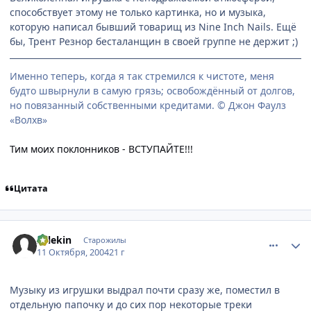
способствует этому не только картинка, но и музыка,
которую написал бывший товарищ из Nine Inch Nails. Ещё
бы, Трент Резнор бесталанщин в своей группе не держит ;)
Именно теперь, когда я так стремился к чистоте, меня
будто швырнули в самую грязь; освобождённый от долгов,
но повязанный собственными кредитами. © Джон Фаулз
«Волхв»
Тим моих поклонников - ВСТУПАЙТЕ!!!
Цитата
comment_118314
Статистика автора
Arlekin
Старожилы
11 Октября, 2004
21 г
Музыку из игрушки выдрал почти сразу же, поместил в
отдельную папочку и до сих пор некоторые треки