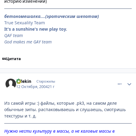
историю изменений)
бетономешалка....(эротическим шепотом)
True Sexuality Team
It's a sunshine's new play toy.
QAF team
God makes me GAY team
Цитата
comment_118600
Статистика автора
Arlekin
Старожилы
12 Октября, 2004
21 г
Из самой игры :) файлы, которые .pk3, на самом деле
обычные зипы. распаковываешь и слушаешь, смотришь
текстуры и т. д.
Нужно нести культуру в массы, а не каловые массы в