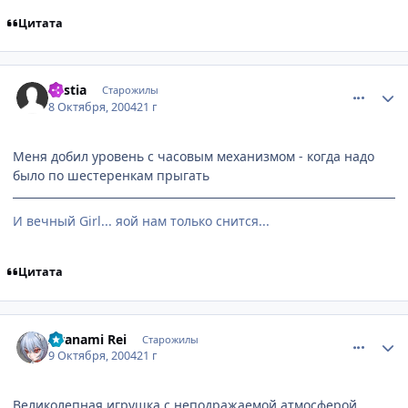
Цитата
comment_116513
Статистика автора
Bestia
Старожилы
8 Октября, 2004
21 г
Меня добил уровень с часовым механизмом - когда надо
было по шестеренкам прыгать
И вечный Girl... яой нам только снится...
Цитата
comment_116628
Статистика автора
Ayanami Rei
Старожилы
9 Октября, 2004
21 г
Великолепная игрушка с неподражаемой атмосферой,