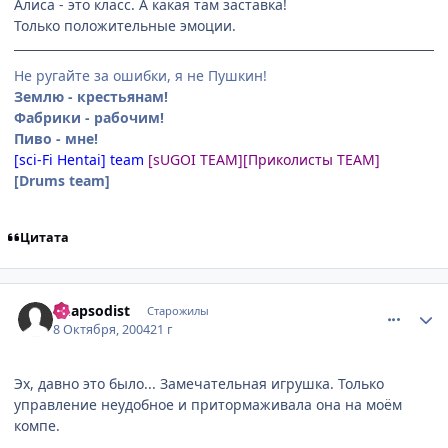
Алиса - это класс. А какая там заставка!
Только положительные эмоции.
Не ругайте за ошибки, я не Пушкин!
Землю - крестьянам!
Фабрики - рабочим!
Пиво - мне!
[sci-Fi Hentai] team
[sUGOI TEAM]
[Приколисты TEAM]
[Drums team]
Цитата
comment_116206
Статистика автора
Rhapsodist
Старожилы
8 Октября, 2004
21 г
Эх, давно это было... Замечательная игрушка. Только
управление неудобное и притормаживала она на моём
компе.