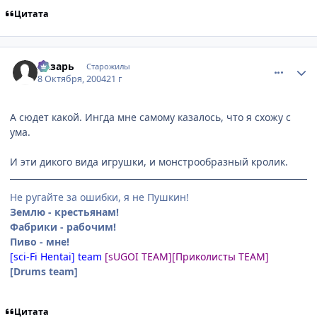
Цитата
comment_116210
Статистика автора
Лазарь
Старожилы
8 Октября, 2004
21 г
А сюдет какой. Ингда мне самому казалось, что я схожу с
ума.
И эти дикого вида игрушки, и монстрообразный кролик.
Не ругайте за ошибки, я не Пушкин!
Землю - крестьянам!
Фабрики - рабочим!
Пиво - мне!
[sci-Fi Hentai] team
[sUGOI TEAM]
[Приколисты TEAM]
[Drums team]
Цитата