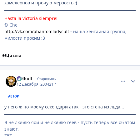
хамелеонов и прочую мерзость.:(
Hasta la victoria siempre!
© Che
http://vk.com/phantomladycult
- наша хентайная группа,
милости просим :3
Цитата
comment_188197
Статистика автора
redbull
Старожилы
12 Декабря, 2004
21 г
АВТОР
у него ж по-моему секондари атак - это стена из льда...
Я не люблю яой и не люблю геев - пусть теперь все об этом
знают.
***