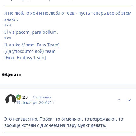
Я не люблю яой и не люблю геев - пусть теперь все об этом
знают.
***
Si vis pacem, para bellum.
***
[Haruko Momoi Fans Team]
{Да упокоится яой} team
[Final Fantasy Team]
Цитата
comment_196624
Статистика автора
Vik25
Старожилы
19 Декабря, 2004
21 г
Это неизвестно. Проект то отменяют, то возрождают, то
вообще хотели с Диснеем на пару мульт делать.