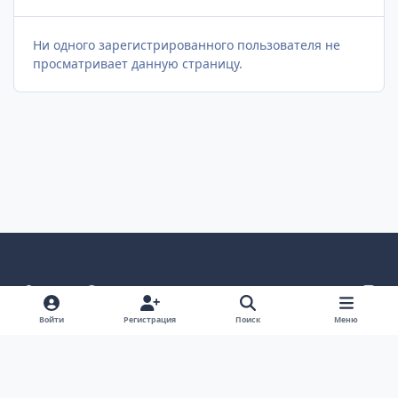
Ни одного зарегистрированного пользователя не
просматривает данную страницу.
Светлый режим
Темный режим
Как в системе
v
k
Язык
Политика конфиденциальности
Войти
Регистрация
Поиск
Меню
Связаться с нами
Cookies
project25
Powered by
Invision Community