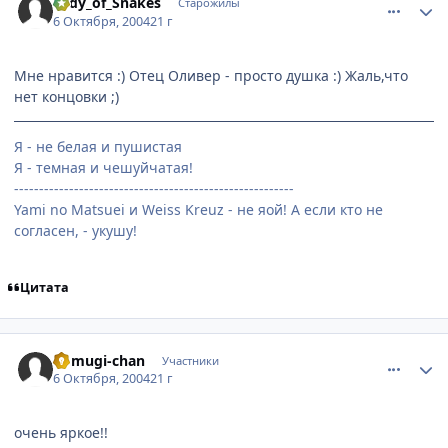
Lady_of_Snakes
Старожилы
6 Октября, 2004
21 г
Мне нравится :) Отец Оливер - просто душка :) Жаль,что
нет концовки ;)
Я - не белая и пушистая
Я - темная и чешуйчатая!
--------------------------------------------------------
Yami no Matsuei и Weiss Kreuz - не яой! А если кто не
согласен, - укушу!
Цитата
comment_114313
Статистика автора
Komugi-chan
Участники
6 Октября, 2004
21 г
очень яркое!!