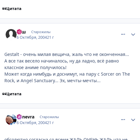
Цитата
comment_114440
Статистика автора
Вэш
Старожилы
6 Октября, 2004
21 г
Gestalt - очень милая вещича, жаль что не оконченная...
А все так весело начиналось, ну да ладно, всё равно
классное аниме получилось!
Может когда нимбудь и доснимут, на пару с Sorcer on The
Rock, и Angel Sanctuary... Эх, мечты-мечты...
Цитата
comment_114510
Статистика автора
minevra
Старожилы
6 Октября, 2004
21 г
обсолютно согласна со всеми ЖАЛЬ ОЧЕНЬ ЖАЛЬ что не