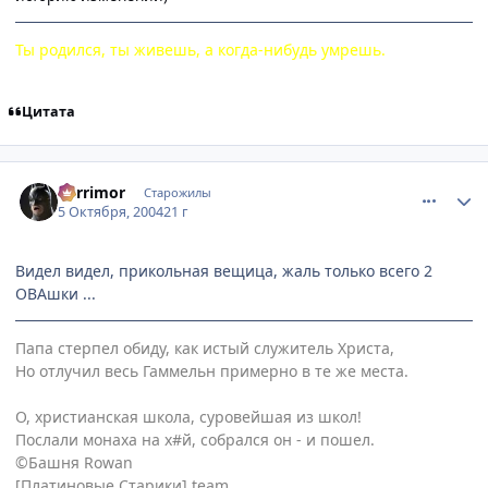
Ты родился, ты живешь, а когда-нибудь умрешь.
Цитата
comment_114218
Статистика автора
Berrimor
Старожилы
5 Октября, 2004
21 г
Видел видел, прикольная вещица, жаль только всего 2
ОВАшки ...
Папа стерпел обиду, как истый служитель Христа,
Но отлучил весь Гаммельн примерно в те же места.
О, христианская школа, суровейшая из школ!
Послали монаха на х#й, собрался он - и пошел.
©Башня Rowan
[Платиновые Старики] team