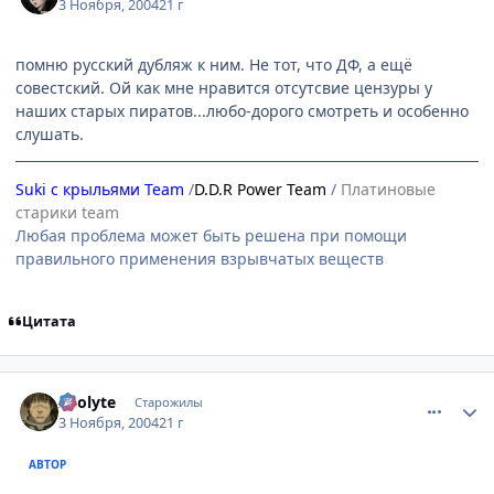
3 Ноября, 2004
21 г
помню русский дубляж к ним. Не тот, что ДФ, а ещё
совестский. Ой как мне нравится отсутсвие цензуры у
наших старых пиратов...любо-дорого смотреть и особенно
слушать.
Suki с крыльями Team
/
D.D.R Power Team
/
Платиновые
старики team
Любая проблема может быть решена при помощи
правильного применения взрывчатых веществ
Цитата
comment_139816
Статистика автора
Acolyte
Старожилы
3 Ноября, 2004
21 г
АВТОР