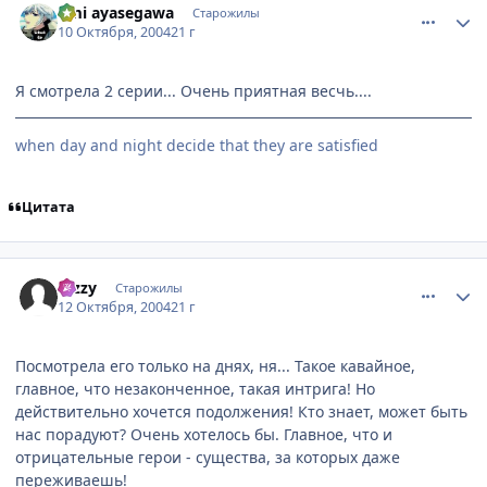
umi ayasegawa
Старожилы
10 Октября, 2004
21 г
Я смотрела 2 серии... Очень приятная весчь....
when day and night decide that they are satisfied
Цитата
comment_118524
Статистика автора
Dizzy
Старожилы
12 Октября, 2004
21 г
Посмотрела его только на днях, ня... Такое кавайное,
главное, что незаконченное, такая интрига! Но
действительно хочется подолжения! Кто знает, может быть
нас порадуют? Очень хотелось бы. Главное, что и
отрицательные герои - существа, за которых даже
переживаешь!