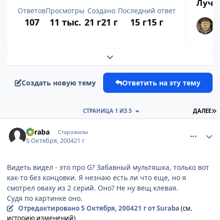
Лучш
Ответов
Просмотры
Создано
Последний ответ
107
11 тыс.
21 г
21 г
15 г
15 г
Развернуть обзор темы
Создать новую тему
Ответить на эту тему
П
СТРАНИЦА 1 ИЗ 5
ДАЛЕЕ
comment_114185
Статистика автора
Suraba
Старожилы
5 Октября, 2004
21 г
Видеть видел - это про G? Забавный мультяшка, только вот
как-то без концовки. Я незнаю есть ли что еще, но я
смотрел оваху из 2 серий. Оно? Не ну вещ клевая.
Судя по картинке оно.
Отредактировано
5 Октября, 2004
21 г
от Suraba
(см.
историю изменений)