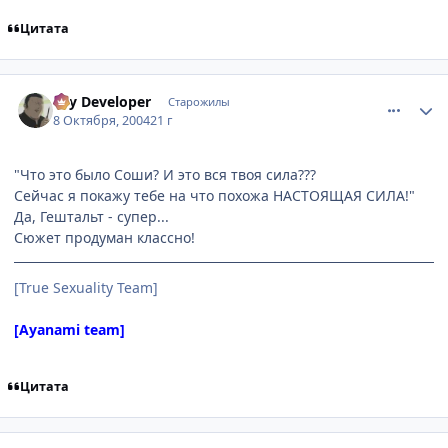
Цитата
comment_115864
Статистика автора
Psy Developer
Старожилы
8 Октября, 2004
21 г
"Что это было Соши? И это вся твоя сила???
Сейчас я покажу тебе на что похожа НАСТОЯЩАЯ СИЛА!"
Да, Гештальт - супер...
Сюжет продуман классно!
[True Sexuality Team]
[Ayanami team]
Цитата
comment_117291
Статистика автора