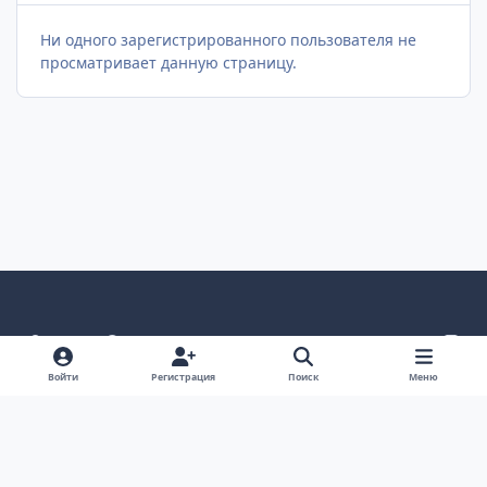
Ни одного зарегистрированного пользователя не
просматривает данную страницу.
Светлый режим
Темный режим
Как в системе
v
k
Язык
Политика конфиденциальности
Войти
Регистрация
Поиск
Меню
Связаться с нами
Cookies
project25
Powered by
Invision Community