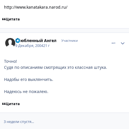
http://www.kanatakara.narod.ru/
Цитата
comment_185615
Статистика автора
Влюбленный Ангел
Участники
9 Декабря, 2004
21 г
Точно!
Судя по описаниям смотрящих это классная штука.
Надобы его выклянчить.
Надеюсь не пожалею.
Цитата
3 недели спустя...