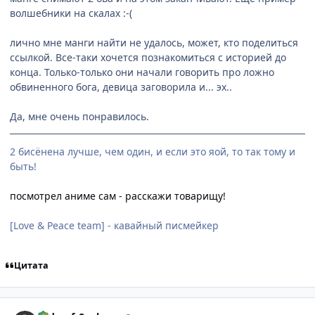
волшебники на скалах :-(
лично мне манги найти не удалось, может, кто поделиться
ссылкой. Все-таки хочется познакомиться с историей до
конца. Только-только они начали говорить про ложно
обвиненного бога, девица заговорила и... эх..
Да, мне очень понравилось.
2 бисёнена лучше, чем один, и если это яой, то так тому и
быть!
посмотрел аниме сам - расскажи товарищу!
[Love & Peace team] - кавайный писмейкер
Цитата
comment_114309
Статистика автора