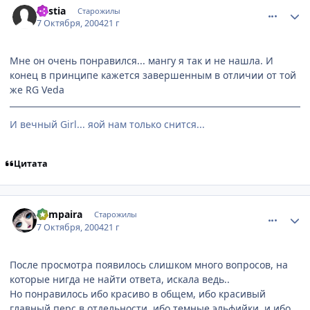
Bestia
Старожилы
7 Октября, 2004
21 г
Мне он очень понравился... мангу я так и не нашла. И
конец в принципе кажется завершенным в отличии от той
же RG Veda
И вечный Girl... яой нам только снится...
Цитата
comment_115597
Статистика автора
Vampaira
Старожилы
7 Октября, 2004
21 г
После просмотра появилось слишком много вопросов, на
которые нигда не найти ответа, искала ведь..
Но понравилось ибо красиво в общем, ибо красивый
главный перс в отдельности, ибо темные эльфийки, и ибо