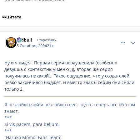
Цитата
comment_114223
Статистика автора
redbull
Старожилы
5 Октября, 2004
21 г
Ну и я видел. Первая серия воодушевила (особенно
девушка с контекстным меню ;)), вторая же серия
получилась никакой... Такое ощущение, что у создателей
резко закончился бюджет, и вместо эдак 6 серий они сняли
только 2.
Я не люблю яой и не люблю геев - пусть теперь все об этом
знают.
***
Si vis pacem, para bellum.
***
[Haruko Momoi Fans Team]