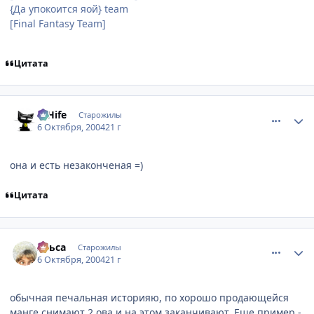
{Да упокоится яой} team
[Final Fantasy Team]
Цитата
comment_114242
Статистика автора
D'Hife
Старожилы
6 Октября, 2004
21 г
она и есть незаконченая =)
Цитата
comment_114307
Статистика автора
Ульса
Старожилы
6 Октября, 2004
21 г
обычная печальная историяю, по хорошо продающейся
манге снимают 2 ова и на этом заканчивают. Еще пример -