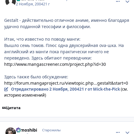
2 Ноября, 2004
21 г
Gestalt - действительно отличное аниме, именно благодаря
удачно поданной теософии и философии.
Итак, что известно по поводу манги:
Вышло семь томов. Плюс одна двухсерийная ova-шка. На
английский из манги пока практически ничего не
переведено. Здесь обитают переводчики:
http://www.mangascreener.com/project.php?id=30
Здесь также было обсуждение:
http://forum.mangaproject.ru/viewtopic.php...gestalt&start=0
Отредактировано
2 Ноября, 2004
21 г
от Mick-the-Pick
(см.
историю изменений)
Цитата
comment_139626
Статистика автора
tomoshibi
Старожилы