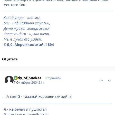
фентези.Вот.
Холод утра - это мы.
Мы - над бездною ступени,
Дети мрака, солнца ждем:
Свет увидим - и, как тени,
Мы в лучах его умрем.
©Д.С. Мережковский, 1894
Цитата
comment_115602
Статистика автора
Lady_of_Snakes
Старожилы
7 Октября, 2004
21 г
...А сам G - тааакой хорошенькииий :)
Я - не белая и пушистая
Я - темная и чешуйчатая!