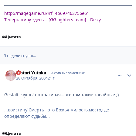
http://magegame.ru/?rf=4b697463756e61
Теперь живу здесь....
[GG fighters team] - Dizzy
Цитата
3 недели спустя...
comment_134590
Статистика автора
Watari Yutaka
Активные участники
28 Октября, 2004
21 г
Gestalt- чушь! но красивая...все там такие кавайные ;)
...воистину!Смерть - это Божья милость,место,где
определяют судьбы...
Цитата