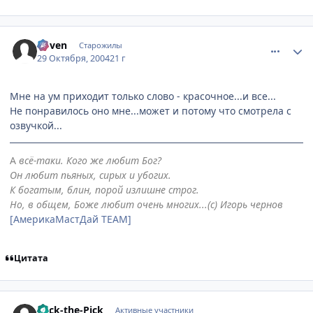
comment_135334
Статистика автора
Coven
Старожилы
29 Октября, 2004
21 г
Мне на ум приходит только слово - красочное...и все...
Не понравилось оно мне...может и потому что смотрела с
озвучкой...
А
всё-таки. Кого же любит Бог?
Он любит пьяных, сирых и убогих.
К богатым, блин, порой излишне строг.
Но, в общем, Боже любит очень многих...(с) Игорь чернов
[АмерикаМастДай TEAM]
Цитата
comment_138270
Статистика автора
Mick-the-Pick
Активные участники