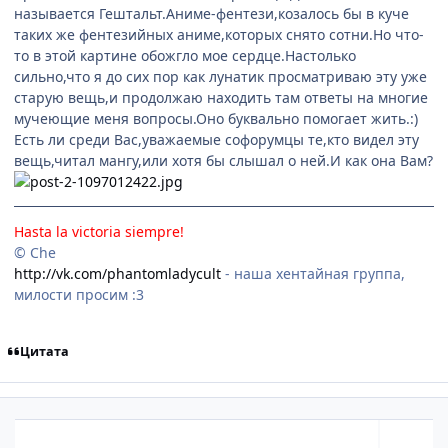
называется Гештальт.Аниме-фентези,козалось бы в куче
таких же фентезийных аниме,которых снято сотни.Но что-
то в этой картине обожгло мое сердце.Настолько
сильно,что я до сих пор как лунатик просматриваю эту уже
старую вещь,и продолжаю находить там ответы на многие
мучеющие меня вопросы.Оно буквально помогает жить.:)
Есть ли среди Вас,уважаемые софорумцы те,кто видел эту
вещь,читал мангу,или хотя бы слышал о ней.И как она Вам?
Hasta la victoria siempre!
© Che
http://vk.com/phantomladycult
- наша хентайная группа,
милости просим :3
Цитата