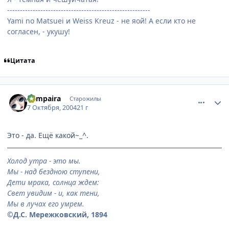
--------------------------------------------------------
Yami no Matsuei и Weiss Kreuz - не яой! А если кто не
согласен, - укушу!
Цитата
comment_115616
Статистика автора
Vampaira
Старожилы
7 Октября, 2004
21 г
Это - да. Ещё какой~_^.
Холод утра - это мы.
Мы - над бездною ступени,
Дети мрака, солнца ждем:
Свет увидим - и, как тени,
Мы в лучах его умрем.
©Д.С. Мережковский, 1894