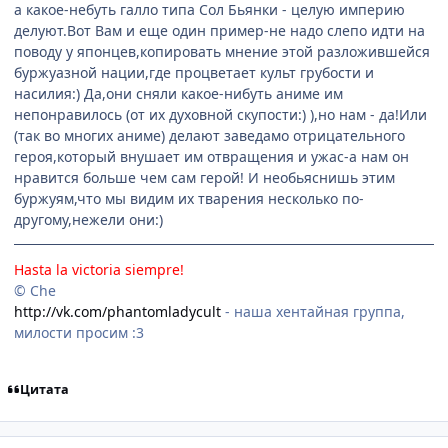
а какое-небуть галло типа Сол Бьянки - целую империю
делуют.Вот Вам и еще один пример-не надо слепо идти на
поводу у японцев,копировать мнение этой разложившейся
буржуазной нации,где процветает культ грубости и
насилия:) Да,они сняли какое-нибуть аниме им
непонравилось (от их духовной скупости:) ),но нам - да!Или
(так во многих аниме) делают заведамо отрицательного
героя,который внушает им отвращения и ужас-а нам он
нравится больше чем сам герой! И необьяснишь этим
буржуям,что мы видим их тварения несколько по-
другому,нежели они:)
Hasta la victoria siempre!
© Che
http://vk.com/phantomladycult
- наша хентайная группа,
милости просим :3
Цитата
comment_115532
Статистика автора