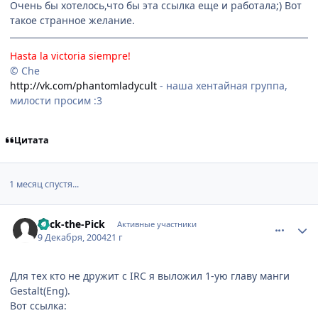
Очень бы хотелось,что бы эта ссылка еще и работала;) Вот
такое странное желание.
Hasta la victoria siempre!
© Che
http://vk.com/phantomladycult
- наша хентайная группа,
милости просим :3
Цитата
1 месяц спустя...
comment_185611
Статистика автора
Mick-the-Pick
Активные участники
9 Декабря, 2004
21 г
Для тех кто не дружит с IRC я выложил 1-ую главу манги
Gestalt(Eng).
Вот ссылка: