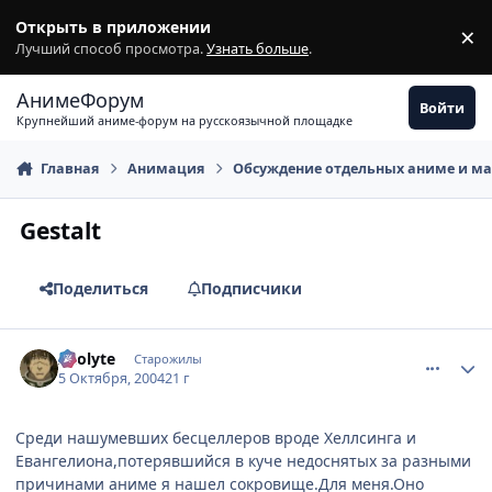
Перейти к содержимому
Открыть в приложении
×
З
Лучший способ просмотра.
Узнать больше
.
АнимеФорум
Войти
Крупнейший аниме-форум на русскоязычной площадке
Главная
Анимация
Обсуждение отдельных аниме и м
Gestalt
Поделиться
Подписчики
comment_114183
Статистика автора
Acolyte
Старожилы
5 Октября, 2004
21 г
Среди нашумевших бесцеллеров вроде Хеллсинга и
Евангелиона,потерявшийся в куче недоснятых за разными
причинами аниме я нашел сокровище.Для меня.Оно