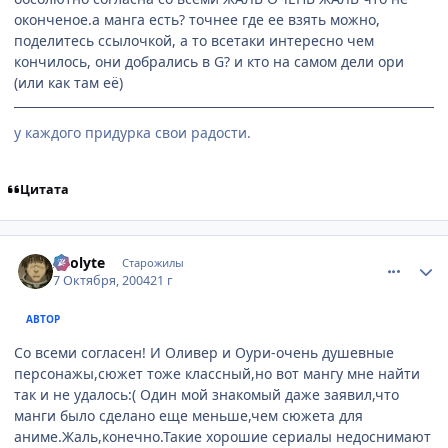
оконченое.а манга есть? точнее где ее взять можно,
поделитесь ссылочкой, а то всетаки интересно чем
кончилось, они добрались в G? и кто на самом дели ори
(или как там её)
у каждого придурка свои радости.
Цитата
comment_115209
Статистика автора
Acolyte
Старожилы
7 Октября, 2004
21 г
АВТОР
Со всеми согласен! И Оливер и Оури-очень душевные
персонажы,сюжет тоже классный,но вот мангу мне найти
так и не удалось:( Один мой знакомый даже заявил,что
манги было сделано еще меньше,чем сюжета для
аниме.Жаль,конечно.Такие хорошие сериалы недоснимают