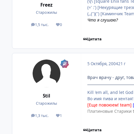
(\(\ [square Enix fans 
Freez
(=' :') [Некурящие тре
Старожилы
(,,('')('') [Каминчик Te
Что я слушаю?
1,5 тыс.
0
посты
Репутация
Цитата
5 Октября, 2004
21 г
Врач врачу - друг, тов
Kill 'em all, and let God
Stil
Во имя пива и хентая!
Старожилы
[Еще повоюем! team]
Платиновые Старики 
1,3 тыс.
1
посты
Репутация
Цитата