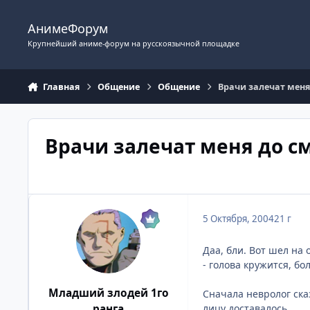
Перейти к содержимому
АнимеФорум
Крупнейший аниме-форум на русскоязычной площадке
Главная
Общение
Общение
Врачи залечат меня 
Врачи залечат меня до см
5 Октября, 2004
21 г
Даа, бли. Вот шел на
- голова кружится, бол
Младший злодей 1го
Сначала невролог сказ
лицу доставалось.
ранга