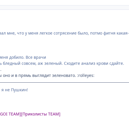
ал мне, что у меня легкое сотрясение было, потмо фигня какая-то
меня добило. Все врачи
нь бледный совсем, аж зеленый. Сходите анализ крови сдайте.
.
оно и в прямь выглядит зеленовато. :rolleyes:
, я не Пушкин!
UGOI TEAM]
[Приколисты TEAM]