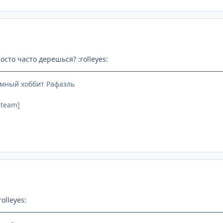
осто часто дерешься? :rolleyes:
мный хоббит Рафаэль
 team]
olleyes: