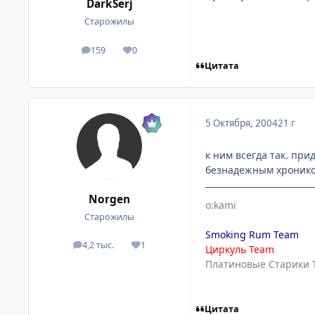
DarkSerj
Старожилы
159
0
посты
Репутация
Цитата
5 Октября, 2004
21 г
к ним всегда так. п
безнадежным хроником
Norgen
o:kami
Старожилы
Smoking Rum Team
4,2 тыс.
1
посты
Репутация
Циркуль Team
Платиновые Старики 
Цитата