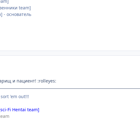
Team]
звенники team]
am] - основатель
арищ и пациент! :rolleyes:
 sort 'em out!!!
[sci-Fi Hentai team]
team