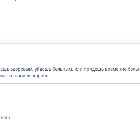
ридешь здоровым, уйдешь больным. или придешь временно боль
... то поняли, короче.
Team