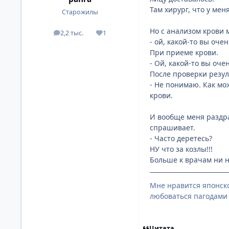
Там хирург, что у мен
Старожилы
Но с анализом крови 
2,2 тыс.
1
посты
Репутация
- ой, какой-то вы оче
При приеме крови.
- Ой, какой-то вы оч
После проверки резул
- Не понимаю. Как мо
крови.
И вообще меня раздра
спрашивает.
- Часто деретесь?
НУ что за козлы!!!
Больше к врачам ни н
Мне нравится японско
любоваться пагодами 
Цитата