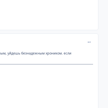
comment_113
ным, уйдешь безнадежным хроником. если