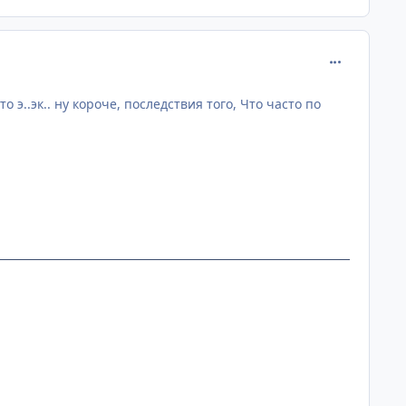
comment_113
 э..эк.. ну короче, последствия того, Что часто по