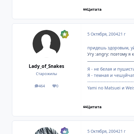
Цитата
5 Октября, 2004
21 г
придешь здоровым, 
Угу :angry: поэтому я
Lady_of_Snakes
Я - не белая и пушист
Старожилы
Я - темная и чешуйча
-------------------------------
464
0
посты
Репутация
Yami no Matsuei и Weis
Цитата
5 Октября, 2004
21 г