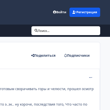
Войти
Регистрация
Поиск...
Поделиться
Подписчики
comment_113
, готовым сворачивать горы и челюсти, прошел осмотр
 э..эк.. ну короче, последствия того, Что часто по