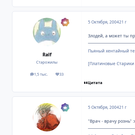
5 Октября, 2004
21 г
Злодей, а может ты пр
Пьяный хентайный те
Ralf
Старожилы
[Платиновые Старики
1,5 тыс.
33
посты
Репутация
Цитата
5 Октября, 2004
21 г
"Врач - врачу рознь" :r