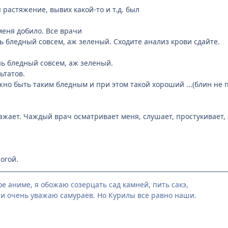
я растяжение, вывих какой-то и т.д. был
меня добило. Все врачи
нь бледный совсем, аж зеленый. Сходите анализ крови сдайте.
ень бледный совсем, аж зеленый.
ьтатов.
жно быть таким бледным и при этом такой хороший ...(блин не 
жает. Чаждый врач осматривает меня, слушает, простукивает,
огой.
е аниме, я обожаю созерцать сад камней, пить сакэ,
и очень уважаю самураев. Но Курилы все равно наши.