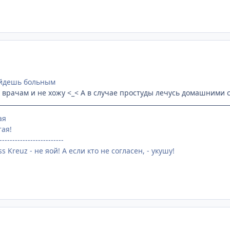
уйдешь больным
 к врачам и не хожу <_< А в случае простуды лечусь домашними с
ая
тая!
-------------------------
s Kreuz - не яой! А если кто не согласен, - укушу!