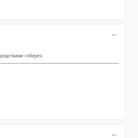
comment_113
редствами :rolleyes:
comment_113