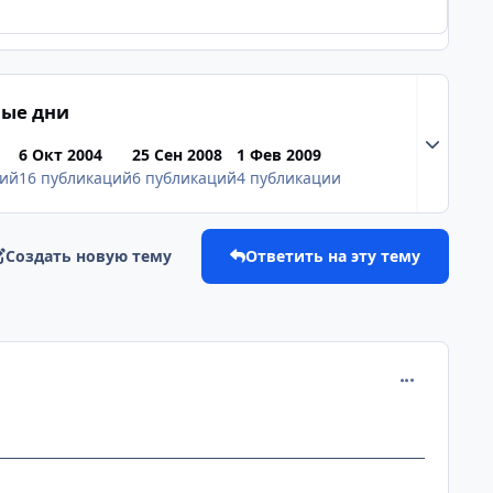
ые дни
Разверну
6 Окт 2004
25 Сен 2008
1 Фев 2009
ций
16 публикаций
6 публикаций
4 публикации
Создать новую тему
Ответить на эту тему
comment_113