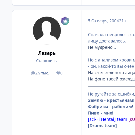
5 Октября, 2004
21 г
Сначала невролог сказ
лицу доставалось.
Не мудрено...
Лазарь
Но с анализом крови 
Старожилы
- ой, какой-то вы оче
На счет зеленого лица
2,9 тыс.
0
посты
Репутация
На фоне твоей ожежды 
Не ругайте за ошибки
Землю - крестьянам!
Фабрики - рабочим!
Пиво - мне!
[sci-Fi Hentai] team
[s
[Drums team]