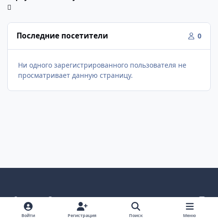
Последние посетители
0
Ни одного зарегистрированного пользователя не
просматривает данную страницу.
Светлый режим
Темный режим
Как в системе
v
k
Язык
Политика конфиденциальности
Войти
Регистрация
Поиск
Меню