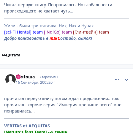
Читал первую книгу. Понравилось. Но глобальности
происходящего не хватает чуть...
Жили - были три пятачка: Них, Нах и Нунах...
[sci-Fi Hentai] team
[iNdiGo] team
[Глинтвейн] team
Добро пожаловать в
mIRC
остадо, сынок!
Цитата
comment_467571
Статистика автора
Свя†оша
Старожилы
16 Сентября, 2005
20 г
прочитал первую книгу потом ждал продолжения...тож
прочитал...короче серия "Империя превыше всего" мне
понравилась...
VERITAS et AEQUITAS
[Naruto's fans Team] --> генин