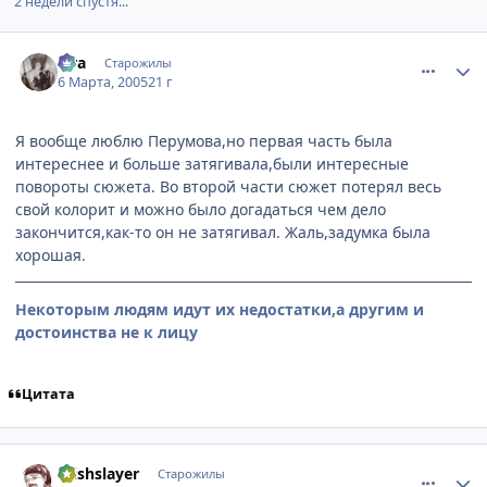
2 недели спустя...
comment_258372
Статистика автора
aira
Старожилы
6 Марта, 2005
21 г
Я вообще люблю Перумова,но первая часть была
интереснее и больше затягивала,были интересные
повороты сюжета. Во второй части сюжет потерял весь
свой колорит и можно было догадаться чем дело
закончится,как-то он не затягивал. Жаль,задумка была
хорошая.
Некоторым людям идут их недостатки,а другим и
достоинства не к лицу
Цитата
comment_258597
Статистика автора
Wishslayer
Старожилы