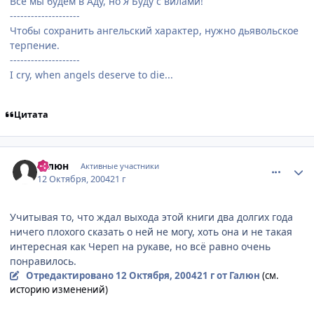
Все мы будем в Аду, но
Я
Буду с вилами!
--------------------
Чтобы сохранить ангельский характер, нужно дьявольское
терпение.
--------------------
I cry, when angels deserve to die...
Цитата
comment_118571
Статистика автора
Галюн
Активные участники
12 Октября, 2004
21 г
Учитывая то, что ждал выхода этой книги два долгих года
ничего плохого сказать о ней не могу, хоть она и не такая
интересная как Череп на рукаве, но всё равно очень
понравилось.
Отредактировано
12 Октября, 2004
21 г
от Галюн
(см.
историю изменений)