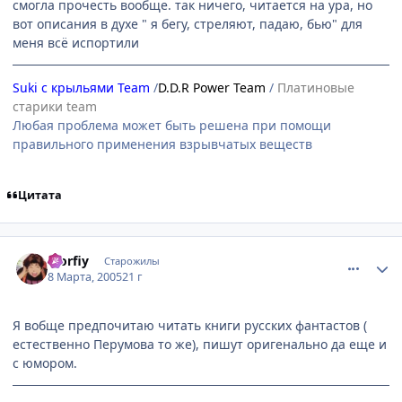
смогла прочесть вообще. так ничего, читается на ура, но
вот описания в духе " я бегу, стреляют, падаю, бью" для
меня всё испортили
Suki с крыльями Team
/
D.D.R Power Team
/
Платиновые
старики team
Любая проблема может быть решена при помощи
правильного применения взрывчатых веществ
Цитата
comment_259949
Статистика автора
Morfiy
Старожилы
8 Марта, 2005
21 г
Я вобще предпочитаю читать книги русских фантастов (
естественно Перумова то же), пишут оригенально да еще и
с юмором.