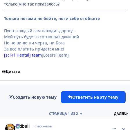
только мне так показалось?
Только ногами не бейте, ноги себе отобьете
Пусть каждый сам находит дорогу -
Мой путь будет в сотню раз длинней
Но не виню ни черта, ни Бога
За все платить придется мне!
[sci-Fi Hentai] team
[Losers Team]
Цитата
Создать новую тему
Ответить на эту тему
П
СТРАНИЦА 1 ИЗ 2
ДАЛЕЕ
comment_111816
Статистика автора
redbull
Старожилы