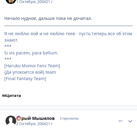
1 Октября, 2004
21 г
Начало нудное, дальше пока не дочитал.
Я не люблю яой и не люблю геев - пусть теперь все об этом
знают.
***
Si vis pacem, para bellum.
***
[Haruko Momoi Fans Team]
{Да упокоится яой} team
[Final Fantasy Team]
Цитата
comment_111967
Статистика автора
Серый Мышелов
Старожилы
2 Октября, 2004
21 г