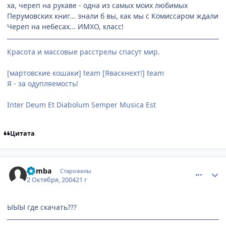
ха, череп на рукаве - одна из самых моих любимых
Перумовских книг... знали б вы, как мы с Комиссаром ждали
Череп на небесах... ИМХО, класс!
Красота и массовые расстрелы спасут мир.
[мартовские кошаки] team [Яваскнехт!] team
Я - за одупляемость!
Inter Deum Et Diabolum Semper Musica Est
Цитата
comment_112148
Статистика автора
Pumba
Старожилы
2 Октября, 2004
21 г
ЫЫЫ где скачать???