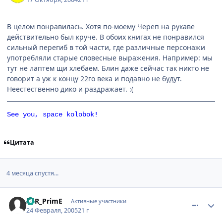
В целом понравилась. Хотя по-моему Череп на рукаве
действительно был круче. В обоих книгах не понравился
сильный перегиб в той части, где различные персонажи
употребляли старые словесные выражения. Например: мы
тут не лаптем щи хлебаем. Блин даже сейчас так никто не
говорит а уж к концу 22го века и подавно не будут.
Неестественно дико и раздражает. :(
See you, space kolobok!
Цитата
4 месяца спустя...
comment_249830
Статистика автора
ZoR_PrimE
Активные участники
24 Февраля, 2005
21 г