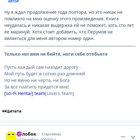
АВТОР
Ну я ждал продолжение года полтора, но это никак не
повлияло на мою оценку этого произведения. Книга
неудалась и никакая выдержка ей не поможет, хоть сто лет
ее маринуй. Хотя стоит добавить, что Перумов не
являеться для меня автором номер один.
Только ногами не бейте, ноги себе отобьете
Пусть каждый сам находит дорогу -
Мой путь будет в сотню раз длинней
Но не виню ни черта, ни Бога
За все платить придется мне!
[sci-Fi Hentai] team
[Losers Team]
Цитата
comment_121846
Статистика автора
Колобок
Старожилы
17 Октября, 2004
21 г