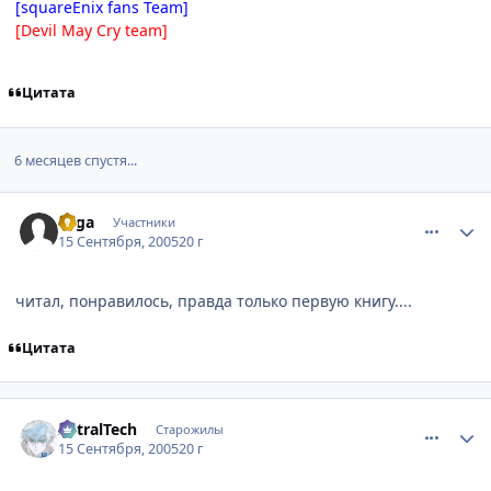
[squareEnix fans Team]
[Devil May Cry team]
Цитата
6 месяцев спустя...
comment_466066
Статистика автора
0jiga
Участники
15 Сентября, 2005
20 г
читал, понравилось, правда только первую книгу....
Цитата
comment_466070
Статистика автора
AstralTech
Старожилы
15 Сентября, 2005
20 г