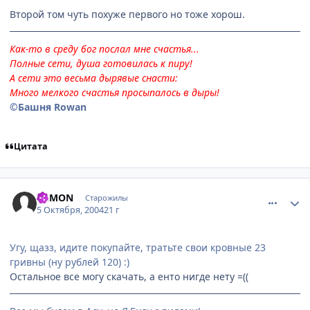
Второй том чуть похуже первого но тоже хорош.
Как-то в среду бог послал мне счастья...
Полные сети, душа готовилась к пиру!
А сети это весьма дырявые снасти:
Много мелкого счастья просыпалось в дыры!
©Башня Rowan
Цитата
comment_113907
Статистика автора
DeMON
Старожилы
5 Октября, 2004
21 г
Угу, щазз, идите покупайте, тратьте свои кровные 23
гривны (ну рублей 120) :)
Остальное все могу скачать, а енто нигде нету =((