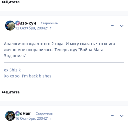
Цитата
comment_118613
Статистика автора
Шизо-кун
Старожилы
12 Октября, 2004
21 г
Аналогично ждал этого 2 года. И могу сказать что книга
лично мне понравилась. Теперь жду "Война Мага:
Эндшпиль"
ex Shizik
Хо хо хо! I'm back bishes!
Цитата
comment_121044
Статистика автора
RedHair
Старожилы
16 Октября, 2004
21 г