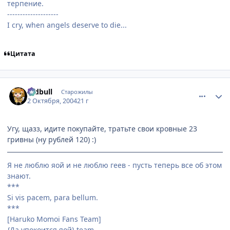
терпение.
--------------------
I cry, when angels deserve to die...
Цитата
comment_112389
Статистика автора
redbull
Старожилы
2 Октября, 2004
21 г
Угу, щазз, идите покупайте, тратьте свои кровные 23
гривны (ну рублей 120) :)
Я не люблю яой и не люблю геев - пусть теперь все об этом
знают.
***
Si vis pacem, para bellum.
***
[Haruko Momoi Fans Team]
{Да упокоится яой} team