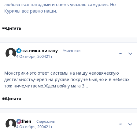
любоваться пагодами и очень уважаю самураев. Но
Курилы все равно наши.
Цитата
comment_113398
Статистика автора
Пика-пика-пикачу
Участники
4 Октября, 2004
21 г
Монстрики-это ответ системы на нашу человяческую
деятельность,череп на рукаве покруче был,но и в небесах
тож ниче,читаемо.Ждем войну мага 3...
Цитата
comment_113455
Статистика автора
Aidhen
Старожилы
4 Октября, 2004
21 г