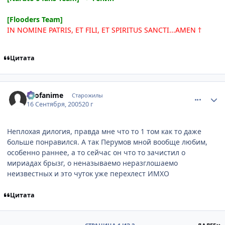
[Flooders Team]
IN NOMINE PATRIS, ET FILI, ET SPIRITUS SANCTI...AMEN †
Цитата
comment_467597
Статистика автора
allofanime
Старожилы
16 Сентября, 2005
20 г
Неплохая дилогия, правда мне что то 1 том как то даже
больше понравился. А так Перумов мной вообще любим,
особенно раннее, а то сейчас он что то зачистил о
мириадах брызг, о неназываемо неразглошаемо
неизвестных и это чуток уже перехлест ИМХО
Цитата