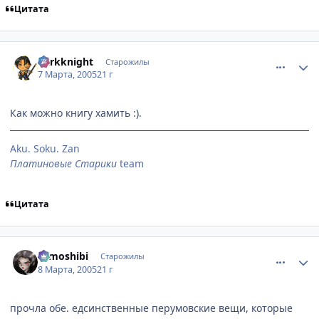
Цитата
comment_258610
Статистика автора
darkknight
Старожилы
7 Марта, 2005
21 г
Как можно книгу хамить :).
Aku. Soku. Zan
Платиновые Старики
team
Цитата
comment_259695
Статистика автора
tomoshibi
Старожилы
8 Марта, 2005
21 г
прочла обе. едсинственные перумовские вещи, которые