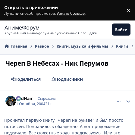
Перейти к содержимому
Открыть в приложении
×
З
Лучший способ просмотра.
Узнать больше
.
АнимеФорум
Войти
Крупнейший аниме-форум на русскоязычной площадке
Главная
Разное
Книги, музыка и фильмы
Книги
Череп В Небесах - Ник Перумов
Поделиться
Подписчики
comment_111421
Статистика автора
RedHair
Старожилы
1 Октября, 2004
21 г
Прочитал первую книгу "Череп на рукаве" и был просто
потрясен. Понравилось обалденно. А вот продолжение
подкачало. Все сюжетные ходы предсказуемы. Или это