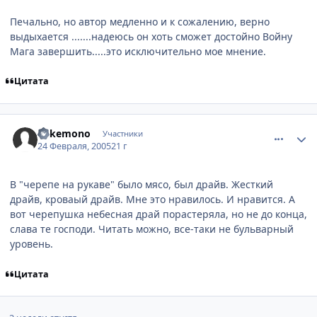
Печально, но автор медленно и к сожалению, верно
выдыхается .......надеюсь он хоть сможет достойно Войну
Мага завершить.....это исключительно мое мнение.
Цитата
comment_250070
Статистика автора
Bakemono
Участники
24 Февраля, 2005
21 г
В "черепе на рукаве" было мясо, был драйв. Жесткий
драйв, кроваый драйв. Мне это нравилось. И нравится. А
вот черепушка небесная драй порастеряла, но не до конца,
слава те господи. Читать можно, все-таки не бульварный
уровень.
Цитата