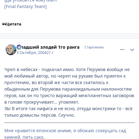
[Final Fantasy Team]
Цитата
comment_112616
Статистика автора
Младший злодей 1го ранга
Старожилы
3 Октября, 2004
21 г
Чреп в небесах - подкачал имхо. Хотя Перумов вообще не
мой любимый автор, но череп на рукаве был приятен к
прочтению, во второй же части все скатилось к
обыденным для Перумова параноидальным наклонностям
героя, как он по тристо вариаций межпланетных заговоров
в голове прокручивает... утомляет.
ЗЫ В итоге так нифига и не ясно, откуда монстрики то - всё
только домыслы персов. Скучно.
Мне нравится японское аниме, я обожаю созерцать сад
камней, пить сакэ,