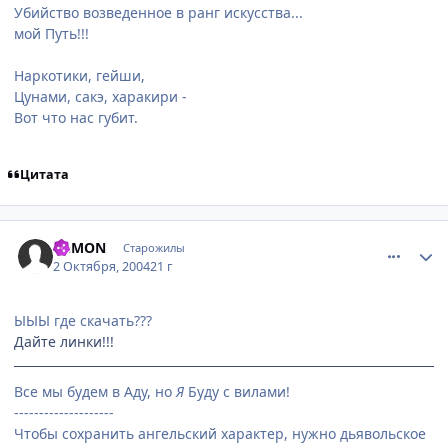
Убийство возведенное в ранг искусства...
мой Путь!!!
Наркотики, гейши,
Цунами, сакэ, харакири -
Вот что нас губит.
Цитата
comment_112256
Статистика автора
DeMON
Старожилы
2 Октября, 2004
21 г
ЫЫЫ где скачать???
Дайте линки!!!
Все мы будем в Аду, но
Я
Буду с вилами!
--------------------
Чтобы сохранить ангельский характер, нужно дьявольское