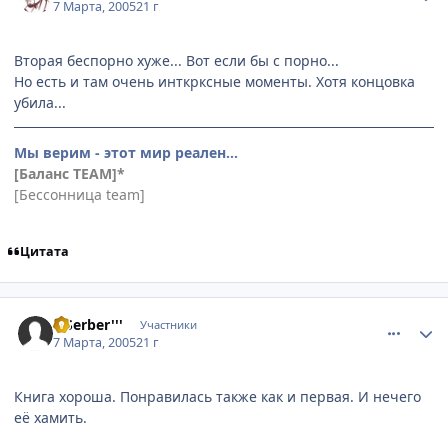
7 Марта, 2005
21 г
Вторая беспорно хуже... Вот если бы с порно...
Но есть и там очень инткрксные моменты. Хотя концовка
убила...
Мы верим - этот мир реален...
[Баланс TEAM]*
[Бессонница team]
Цитата
comment_258603
Статистика автора
'''Serber'''
Участники
7 Марта, 2005
21 г
Книга хороша. Понравилась также как и первая. И нечего
её хамить.