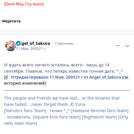
[Devil May Cry team]
Цитата
comment_323582
Статистика автора
Angel_of_Sakura
Старожилы
11 Мая, 2005
21 г
И ждать всего ничего осталось, всего - лишь до 14
сентября. Главное, что теперь известна точная дата. ^_^
Отредактировано
11 Мая, 2005
21 г
от Angel_of_Sakura
(см.
историю изменений)
The people and friends we have lost... or the dreams that
have faded... never forget them. © Yuna
[Naruto's fans Team] - генин ^_^ [Haibane Renmei fans team]
- основатель. [square Enix fans team] [Nightwish team] [Orly
owls lover team]