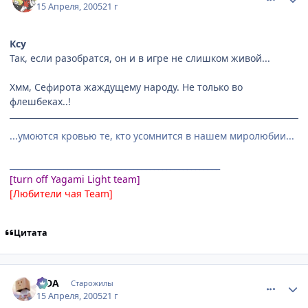
15 Апреля, 2005
21 г
Ксу
Так, если разобратся, он и в игре не слишком живой...
Хмм, Сефирота жаждущему народу. Не только во
флешбеках..!
...умоются кровью те, кто усомнится в нашем миролюбии...
___________________________________________________
[turn off Yagami Light team]
[Любители чая Team]
Цитата
comment_296226
Статистика автора
SIDA
Старожилы
15 Апреля, 2005
21 г