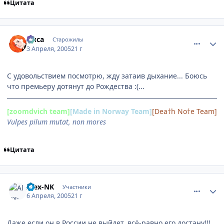
Цитата
comment_283574
Статистика автора
Лиса
Старожилы
3 Апреля, 2005
21 г
С удовольствием посмотрю, жду затаив дыхание... Боюсь
что премьеру дотянут до Рождества :(...
[zoomdvich team]
[Made in Norway Team]
[Dea†h No†e Team]
Vulpes pilum mutat, non mores
Цитата
comment_286243
Статистика автора
Alex-NK
Участники
6 Апреля, 2005
21 г
Даже если он в России не выйдет, всё-равно его достану!!!