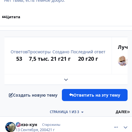
Нет тьмы, есть темное добро.
Цитата
Лучш
Ответов
Просмотры
Создано
Последний ответ
53
7,5 тыс.
21 г
21 г
20 г
20 г
Развернуть обзор темы
Создать новую тему
Ответить на эту тему
П
СТРАНИЦА 1 ИЗ 3
ДАЛЕЕ
comment_100243
Статистика автора
Шизо-кун
Старожилы
13 Сентября, 2004
21 г