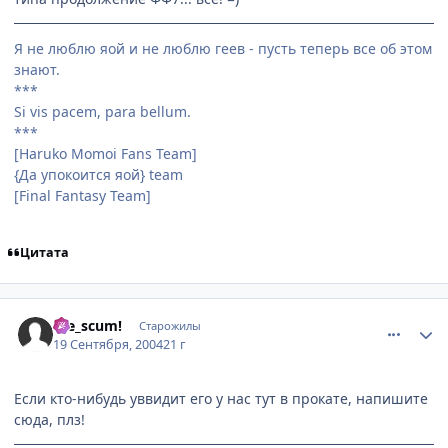
Я не люблю яой и не люблю геев - пусть теперь все об этом
знают.
***
Si vis pacem, para bellum.
***
[Haruko Momoi Fans Team]
{Да упокоится яой} team
[Final Fantasy Team]
Цитата
comment_103883
Статистика автора
Die_scum!
Старожилы
19 Сентября, 2004
21 г
Если кто-нибудь уввидит его у нас тут в прокате, напишите
сюда, плз!