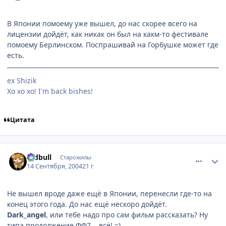
В Японии помоему уже вышел, до нас скорее всего на
лицензии дойдёт, как никак он был на какм-то фестивале
помоему Берлинском. Поспрашивай на Горбушке может где
есть.
ex Shizik
Хо хо хо! I'm back bishes!
Цитата
comment_101318
Статистика автора
redbull
Старожилы
14 Сентября, 2004
21 г
Не вышел вроде даже ещё в Японии, перенесли где-то на
конец этого года. До нас ещё нескоро дойдёт.
Dark_angel
, или тебе надо про сам фильм рассказать? Ну
типа продолжение ФФ7... всё! =)