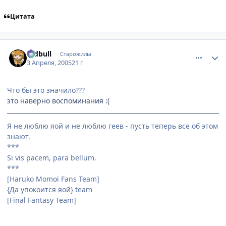
Цитата
comment_283553
Статистика автора
redbull
Старожилы
3 Апреля, 2005
21 г
Что бы это значило???
это наверно воспоминания :(
Я не люблю яой и не люблю геев - пусть теперь все об этом
знают.
***
Si vis pacem, para bellum.
***
[Haruko Momoi Fans Team]
{Да упокоится яой} team
[Final Fantasy Team]