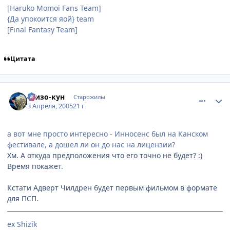
[Haruko Momoi Fans Team]
{Да упокоится яой} team
[Final Fantasy Team]
Цитата
comment_283491
Статистика автора
Шизо-кун
Старожилы
3 Апреля, 2005
21 г
а вот мне просто интересно - Инносенс был на Канском
фестивале, а дошел ли он до нас на лицензии?
Хм. А откуда предположения что его точно не будет? :)
Время покажет.
Кстати Адверт Чилдрен будет первым фильмом в формате
для ПСП.
ex Shizik