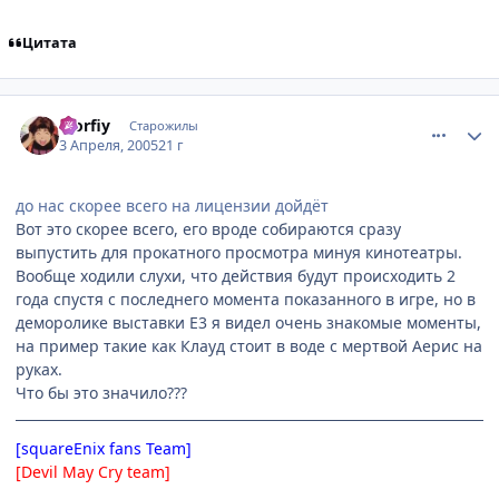
Цитата
comment_283546
Статистика автора
Morfiy
Старожилы
3 Апреля, 2005
21 г
до нас скорее всего на лицензии дойдёт
Вот это скорее всего, его вроде собираются сразу
выпустить для прокатного просмотра минуя кинотеатры.
Вообще ходили слухи, что действия будут происходить 2
года спустя с последнего момента показанного в игре, но в
деморолике выставки E3 я видел очень знакомые моменты,
на пример такие как Клауд стоит в воде с мертвой Аерис на
руках.
Что бы это значило???
[squareEnix fans Team]
[Devil May Cry team]