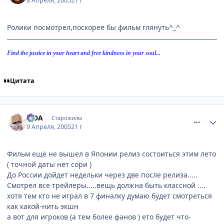
8 Апреля, 2005
21 г
Ролики посмотрел,поскорее бы фильм глянуть^_^
Find the justice in your heart and free kindness in your soul...
Цитата
comment_289081
Статистика автора
SIDA
Старожилы
9 Апреля, 2005
21 г
Фильм ещё не вышел в Японии релиз состоиться этим лето
( точной даты нет сори )
До России дойдет недельки через две после релиза.....
Смотрел все трейлеры.....вещь должна быть классной ....
хотя тем кто не играл в 7 финалку думаю будет смотреться
как какой-нить экшн
а вот для игроков (а тем более фанов ) ето будет что-