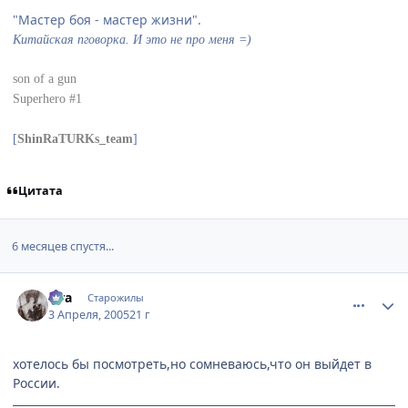
"Мастер боя - мастер жизни".
Китайская пговорка. И это не про меня =)
son of a gun
Superhero #1
[
ShinRaTURKs_team
]
Цитата
6 месяцев спустя...
comment_283224
Статистика автора
aira
Старожилы
3 Апреля, 2005
21 г
хотелось бы посмотреть,но сомневаюсь,что он выйдет в
России.