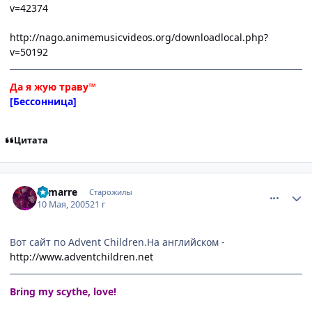
v=42374
http://nago.animemusicvideos.org/downloadlocal.php?
v=50192
Да я жую траву™
[Бессонница]
Цитата
comment_322309
Статистика автора
Lamarre
Старожилы
10 Мая, 2005
21 г
Вот сайт по Advent Children.На английском -
http://www.adventchildren.net
Bring my scythe, love!