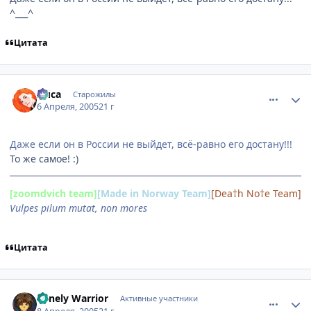
^___^
Цитата
comment_286736
Статистика автора
Лиса
Старожилы
6 Апреля, 2005
21 г
Даже если он в России не выйдет, всё-равно его достану!!!
То же самое! :)
[zoomdvich team]
[Made in Norway Team]
[Dea†h No†e Team]
Vulpes pilum mutat, non mores
Цитата
comment_288089
Статистика автора
Lonely Warrior
Активные участники