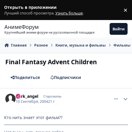
Перейти к содержимому
Открыть в приложении
×
З
Лучший способ просмотра.
Узнать больше
.
АнимеФорум
Войти
Крупнейший аниме-форум на русскоязычной площадке
Главная
Разное
Книги, музыка и фильмы
Фильмы
Final Fantasy Advent Children
Поделиться
Подписчики
comment_97658
Статистика автора
Dark_angel
Старожилы
10 Сентября, 2004
21 г
Кто нить знает этот фильм??