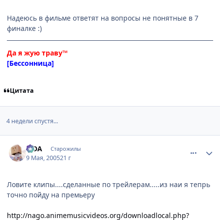
Надеюсь в фильме ответят на вопросы не понятные в 7
финалке :)
Да я жую траву™
[Бессонница]
Цитата
4 недели спустя...
comment_321743
Статистика автора
SIDA
Старожилы
9 Мая, 2005
21 г
Ловите клипы....сделанные по трейлерам.....из наи я тепрь
точно пойду на премьеру
http://nago.animemusicvideos.org/downloadlocal.php?