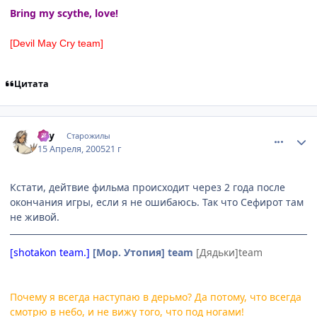
Bring my scythe, love!
[Devil May Cry team]
Цитата
comment_295936
Статистика автора
Ксу
Старожилы
15 Апреля, 2005
21 г
Кстати, дейтвие фильма происходит через 2 года после
окончания игры, если я не ошибаюсь. Так что Сефирот там
не живой.
[shotakon team.]
[Мор. Утопия] team
[Дядьки]team
Почему я всегда наступаю в дерьмо? Да потому, что всегда
смотрю в небо, и не вижу того, что под ногами!