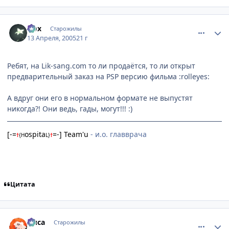
comment_293464
Статистика автора
Nox
Старожилы
13 Апреля, 2005
21 г
Ребят, на Lik-sang.com то ли продаётся, то ли открыт
предварительный заказ на PSP версию фильма :rolleyes:
А вдруг они его в нормальном формате не выпустят
никогда?! Они ведь, гады, могут!!! :)
[-=
ospita
=-] Team'u
- и.о. главврача
†
{
H
L
}
†
Цитата
comment_293479
Статистика автора
Лиса
Старожилы