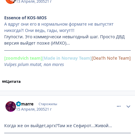
13 Апреля, 2005
21 г
Essence of KOS-MOS
А вдруг они его в нормальном формате не выпустят
никогда?! Они ведь, гады, могут!!!
Глупости. Это коммерчески невыгодный шаг. Просто ДВД
версия выйдет позже (ИМХО)...
[zoomdvich team]
[Made in Norway Team]
[Dea†h No†e Team]
Vulpes pilum mutat, non mores
Цитата
comment_295651
Статистика автора
Lamarre
Старожилы
15 Апреля, 2005
21 г
Когда же он выйдет,аргх?Там же Сефирот...Живой...