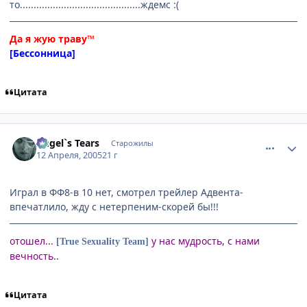
то............................................ждемс :(
Да я жую траву™
[Бессонница]
Цитата
comment_292076
Статистика автора
Angel`s Tears
Старожилы
12 Апреля, 2005
21 г
Играл в ФФ8-в 10 нет, смотрел трейлер Адвента-
впечатлило, жду с нетерпеним-скорей бы!!!
отошел...
у нас мудрость, с нами
[True Sexuality Team]
вечность..
Цитата