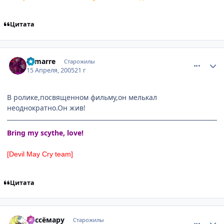
Цитата
comment_295963
Статистика автора
Lamarre
Старожилы
15 Апреля, 2005
21 г
В ролике,посвященном фильму,он мелькал
неоднократно.Он жив!
Bring my scythe, love!
[Devil May Cry team]
Цитата
comment_296091
Статистика автора
Cессёмару
Старожилы