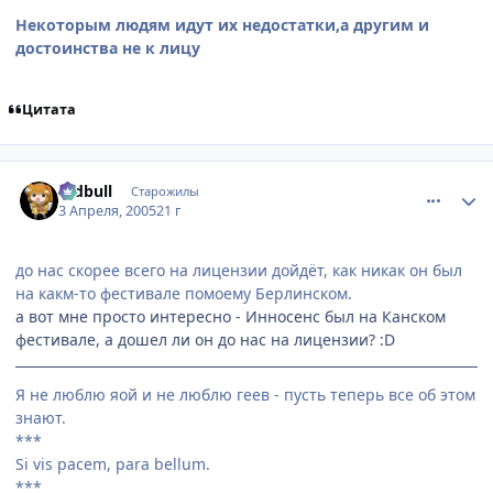
Некоторым людям идут их недостатки,а другим и
достоинства не к лицу
Цитата
comment_283380
Статистика автора
redbull
Старожилы
3 Апреля, 2005
21 г
до нас скорее всего на лицензии дойдёт, как никак он был
на какм-то фестивале помоему Берлинском.
а вот мне просто интересно - Инносенс был на Канском
фестивале, а дошел ли он до нас на лицензии? :D
Я не люблю яой и не люблю геев - пусть теперь все об этом
знают.
***
Si vis pacem, para bellum.
***