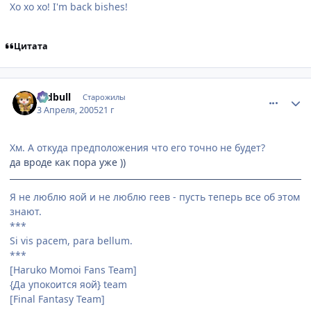
Хо хо хо! I'm back bishes!
Цитата
comment_283514
Статистика автора
redbull
Старожилы
3 Апреля, 2005
21 г
Хм. А откуда предположения что его точно не будет?
да вроде как пора уже ))
Я не люблю яой и не люблю геев - пусть теперь все об этом
знают.
***
Si vis pacem, para bellum.
***
[Haruko Momoi Fans Team]
{Да упокоится яой} team
[Final Fantasy Team]