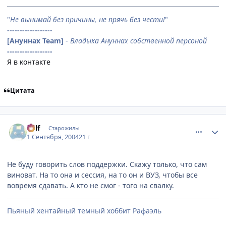
"
Не вынимай без причины, не прячь без чести!
"
------------------
[Ануннах Team]
-
Владыка Ануннах собственной персоной
------------------
Я в контакте
Цитата
comment_92031
Статистика автора
Ralf
Старожилы
1 Сентября, 2004
21 г
Не буду говорить слов поддержки. Скажу только, что сам
виноват. На то она и сессия, на то он и ВУЗ, чтобы все
вовремя сдавать. А кто не смог - того на свалку.
Пьяный хентайный темный хоббит Рафаэль