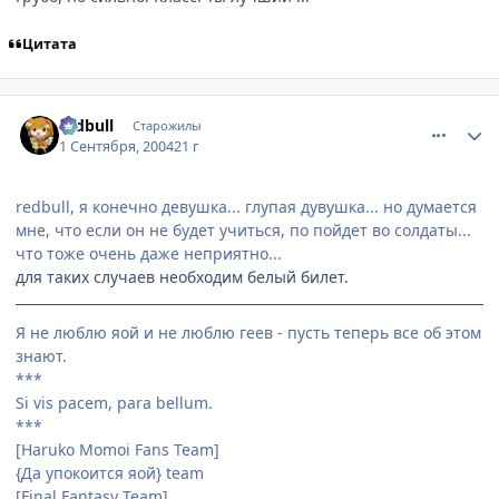
Цитата
comment_92124
Статистика автора
redbull
Старожилы
1 Сентября, 2004
21 г
redbull, я конечно девушка... глупая дувушка... но думается
мне, что если он не будет учиться, по пойдет во солдаты...
что тоже очень даже неприятно...
для таких случаев необходим белый билет.
Я не люблю яой и не люблю геев - пусть теперь все об этом
знают.
***
Si vis pacem, para bellum.
***
[Haruko Momoi Fans Team]
{Да упокоится яой} team
[Final Fantasy Team]