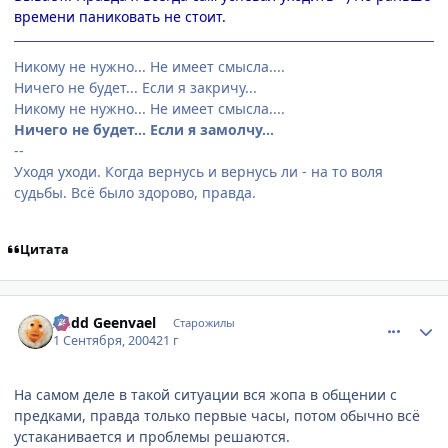
времени паниковать не стоит.
Никому не нужно... Не имеет смысла....
Ничего не будет... Если я закричу...
Никому не нужно... Не имеет смысла....
Ничего не будет... Если я замолчу...
--
Уходя уходи. Когда вернусь и вернусь ли - на то воля
судьбы. Всё было здорово, правда.
Цитата
comment_92026
Статистика автора
Aedd Geenvael
Старожилы
1 Сентября, 2004
21 г
На самом деле в такой ситуации вся жопа в общении с
предками, правда только первые часы, потом обычно всё
устаканивается и проблемы решаются.