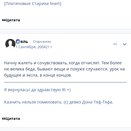
[Платиновые Старики team]
Цитата
comment_92038
Статистика автора
Асель
Старожилы
1 Сентября, 2004
21 г
Начну жалеть и сочувствовать, когда отчислят. Тем более
не велика беда, бывают вещи и похуже случаются. урок на
будущее и экспа, в конце концов.
Я вернулась! да здравствую Я! +)
Казнить нельзя помиловать. (с) девиз Дона Тяф-Тяфа.
Цитата