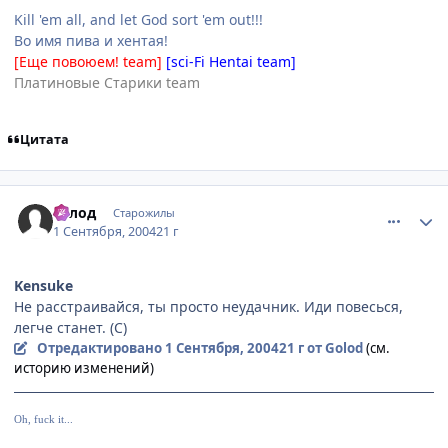
Kill 'em all, and let God sort 'em out!!!
Во имя пива и хентая!
[Еще повоюем! team]
[sci-Fi Hentai team]
Платиновые Старики team
Цитата
comment_92086
Статистика автора
Голод
Старожилы
1 Сентября, 2004
21 г
Kensuke
Не расстраивайся, ты просто неудачник. Иди повесься,
легче станет. (С)
Отредактировано
1 Сентября, 2004
21 г
от Golod
(см.
историю изменений)
Oh, fuck it...