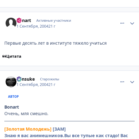
comment_91924
Статистика автора
Bonart
Активные участники
1 Сентября, 2004
21 г
Первые десять лет в институте тяжело учиться
Цитата
comment_91964
Статистика автора
Kensuke
Старожилы
1 Сентября, 2004
21 г
АВТОР
Bonart
Очень, мля смешно.
[Золотая Молодежь]
[ЗАМ]
Знаю я вас анимешников.Вы все тупые как стадо! Вас