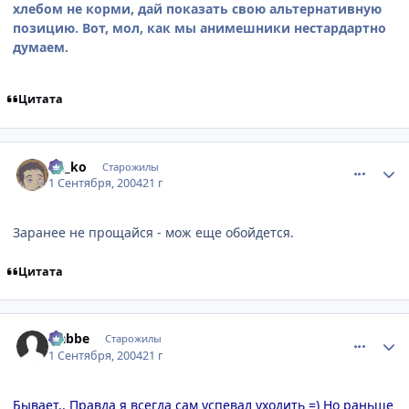
хлебом не корми, дай показать свою альтернативную
позицию. Вот, мол, как мы анимешники нестардартно
думаем.
Цитата
comment_91974
Статистика автора
Ge_ko
Старожилы
1 Сентября, 2004
21 г
Заранее не прощайся - мож еще обойдется.
Цитата
comment_92014
Статистика автора
Nabbe
Старожилы
1 Сентября, 2004
21 г
Бывает.. Правда я всегда сам успевал уходить =) Но раньше