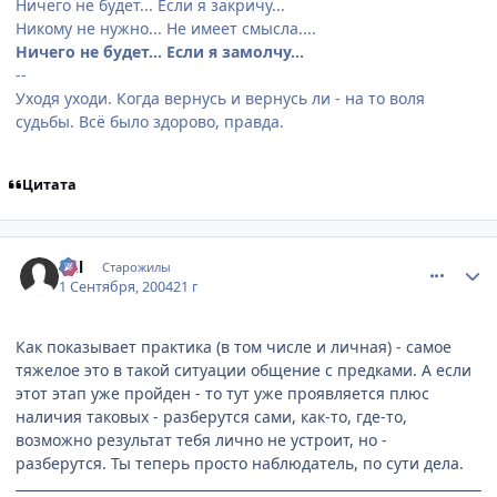
Ничего не будет... Если я закричу...
Никому не нужно... Не имеет смысла....
Ничего не будет... Если я замолчу...
--
Уходя уходи. Когда вернусь и вернусь ли - на то воля
судьбы. Всё было здорово, правда.
Цитата
comment_92070
Статистика автора
Stil
Старожилы
1 Сентября, 2004
21 г
Как показывает практика (в том числе и личная) - самое
тяжелое это в такой ситуации общение с предками. А если
этот этап уже пройден - то тут уже проявляется плюс
наличия таковых - разберутся сами, как-то, где-то,
возможно результат тебя лично не устроит, но -
разберутся. Ты теперь просто наблюдатель, по сути дела.