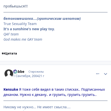
пробьешься!!!
бетономешалка....(эротическим шепотом)
True Sexuality Team
It's a sunshine's new play toy.
QAF team
God makes me GAY team
Цитата
comment_92066
Статистика автора
Nabbe
Старожилы
1 Сентября, 2004
21 г
Kensuke
Я тоже себя видел в таких списках.. Подписанных
деканом. Нужно к декану.. и грузить, грузить грузить..
Никому не нужно... Не имеет смысла....