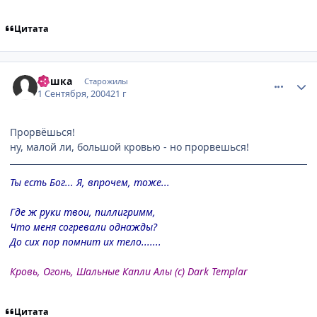
Цитата
comment_91915
Статистика автора
Кошка
Старожилы
1 Сентября, 2004
21 г
Прорвёшься!
ну, малой ли, большой кровью - но прорвешься!
Ты есть Бог... Я, впрочем, тоже...
Где ж руки твои, пиллигримм,
Что меня согревали однажды?
До сих пор помнит их тело.......
Кровь, Огонь, Шальные Капли Алы (с) Dark Templar
Цитата