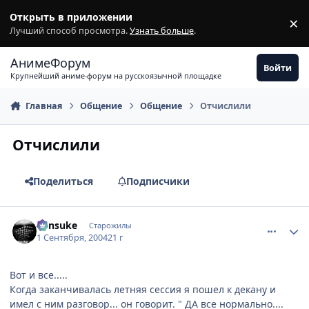
Перейти к содержимому
Открыть в приложении
×
З
Лучший способ просмотра.
Узнать больше
.
АнимеФорум
Войти
Крупнейший аниме-форум на русскоязычной площадке
Главная
Общение
Общение
Отчислили
Отчислили
Поделиться
Подписчики
comment_91864
Статистика автора
Kensuke
Старожилы
1 Сентября, 2004
21 г
Вот и все.....
Когда заканчивалась летняя сессия я пошел к декану и
имел с ним разговор... он говорит. " ДА все нормально....