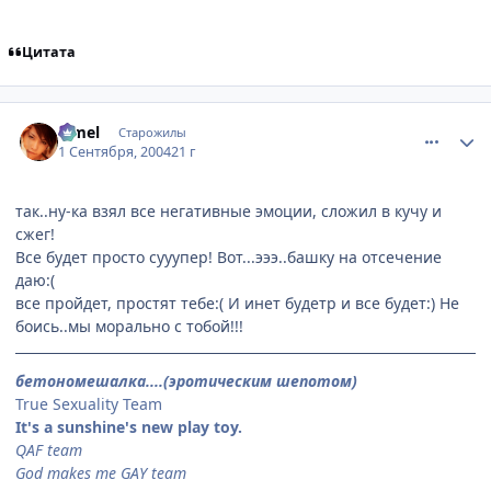
Цитата
comment_91913
Статистика автора
Limel
Старожилы
1 Сентября, 2004
21 г
так..ну-ка взял все негативные эмоции, сложил в кучу и
сжег!
Все будет просто сууупер! Вот...эээ..башку на отсечение
даю:(
все пройдет, простят тебе:( И инет будетр и все будет:) Не
боись..мы морально с тобой!!!
бетономешалка....(эротическим шепотом)
True Sexuality Team
It's a sunshine's new play toy.
QAF team
God makes me GAY team