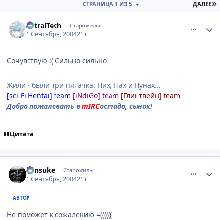
П
СТРАНИЦА 1 ИЗ 5
ДАЛЕЕ
comment_91869
Статистика автора
AstralTech
Старожилы
1 Сентября, 2004
21 г
Сочувствую :( Сильно-сильно
Жили - были три пятачка: Них, Нах и Нунах...
[sci-Fi Hentai] team
[iNdiGo] team
[Глинтвейн] team
Добро пожаловать в
mIRC
остадо, сынок!
Цитата
comment_91871
Статистика автора
Kensuke
Старожилы
1 Сентября, 2004
21 г
АВТОР
Не поможет к сожалению =((((((