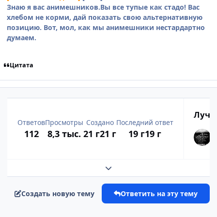
Знаю я вас анимешников.Вы все тупые как стадо! Вас
хлебом не корми, дай показать свою альтернативную
позицию. Вот, мол, как мы анимешники нестардартно
думаем.
Цитата
Лучш
Ответов
Просмотры
Создано
Последний ответ
112
8,3 тыс.
21 г
21 г
19 г
19 г
Развернуть обзор темы
Создать новую тему
Ответить на эту тему