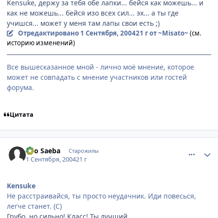
Kensuke, держу за тебя обе лапки... бейся как можешь... и
как не можешь... бейся изо всех сил... эх... а ты где
учишся... может у меня там лапы свои есть ;)
Отредактировано
1 Сентября, 2004
21 г
от ~Misato~
(см.
историю изменений)
Все вышесказанное мной - лично моё мнение, которое
может не совпадать с мнение участников или гостей
форума.
Цитата
comment_92115
Статистика автора
Ryo Saeba
Старожилы
1 Сентября, 2004
21 г
Kensuke
Не расстраивайся, ты просто неудачник. Иди повесься,
легче станет. (С)
Грубо, но сильно! Класс! Ты лучший ...