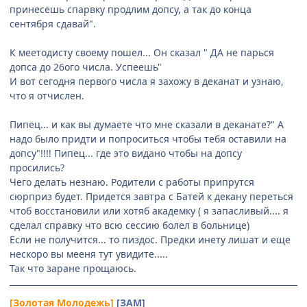
принесешь спарвку продлим допсу, а так до конца
сентября сдавай".
К меетодисту своему пошел... Он сказал " ДА не парься
допса до 26ого числа. Успеешь"
И вот сегодня первого числа я захожу в деканат и узнаю,
что я отчислен.
Пипец... и как вы думаете что мне сказали в деканате?" А
надо было придти и попроситься чтобы тебя оставили на
допсу"!!!! Пипец... где это видано чтобы на допсу
просились?
Чего делать незнаю. Родители с работы припрутся
сюрприз будет. Придется завтра с Батей к декану переться
чтоб восстановили или хотяб академку ( я запасливый.... я
сделал справку что всю сессию болел в больнице)
Если не получится... то пиздос. Предки инету лишат и еще
нескоро вы мееня тут увидите.....
Так что заране прощаюсь.
[Золотая Молодежь]
[ЗАМ]