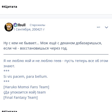
Цитата
comment_92102
Статистика автора
redbull
Старожилы
1 Сентября, 2004
21 г
Ну с кем не бывает... Мож ещё с деканом добазаришься,
если чё - восстановишься через год.
Я не люблю яой и не люблю геев - пусть теперь все об этом
знают.
***
Si vis pacem, para bellum.
***
[Haruko Momoi Fans Team]
{Да упокоится яой} team
[Final Fantasy Team]
Цитата