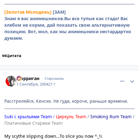
[Золотая Молодежь]
[ЗАМ]
Знаю я вас анимешников.Вы все тупые как стадо! Вас
хлебом не корми, дай показать свою альтернативную
позицию. Вот, мол, как мы анимешники нестардартно
думаем.
Цитата
comment_91894
Статистика автора
Морриган
Старожилы
1 Сентября, 2004
21 г
Расстреляйся, Кенске. Не гуди, короче, раньше времени.
Suki с крыльями Team
/
Циркуль Team
/
Smoking Rum Team
/
Платиновые Старики Team
My scythe slipping down...To slice you now ^_\\