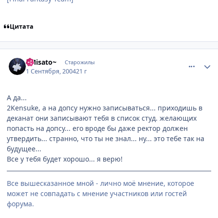
Цитата
comment_92132
Статистика автора
~Misato~
Старожилы
1 Сентября, 2004
21 г
А да...
2Kensuke, а на допсу нужно записываться... приходишь в
деканат они записывают тебя в список студ. желающих
попасть на допсу... его вроде бы даже ректор должен
утвердить... странно, что ты не знал... ну... это тебе так на
будущее...
Все у тебя будет хорошо... я верю!
Все вышесказанное мной - лично моё мнение, которое
может не совпадать с мнение участников или гостей
форума.