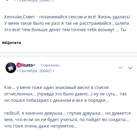
1 Сентября, 2004
21 г
Kensuke,Совет - позанимайся сексом и всё! Жизнь удалась!
У меня такое было не раз! А так не расстраивайся , шляпа
это всё! Чем больше денег тем точнее тебя возьмут ... Гы
Цитата
comment_92114
Статистика автора
~Misato~
Старожилы
1 Сентября, 2004
21 г
Кхе... у меня тоже один знакомый висел в списке
отчисленных... (правда это было давно...) ну не суть... так
он пошел побазарил с деканом и все в порядке...
redbull, я конечно девушка... глупая дувушка... но думается
мне, что если он не будет учиться, по пойдет во солдаты...
что тоже очень даже неприятно...