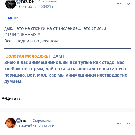
Kensuke
Старожилы
1 Сентября, 2004
21 г
АВТОР
дык... это не спсики на отчисление.... это списки
ОТЧИСЛЕННЫХ!!!
Все... подписано деканом.
[Золотая Молодежь]
[ЗАМ]
Знаю я вас анимешников.Вы все тупые как стадо! Вас
хлебом не корми, дай показать свою альтернативную
позицию. Вот, мол, как мы анимешники нестардартно
думаем.
Цитата
comment_92065
Статистика автора
Limel
Старожилы
1 Сентября, 2004
21 г