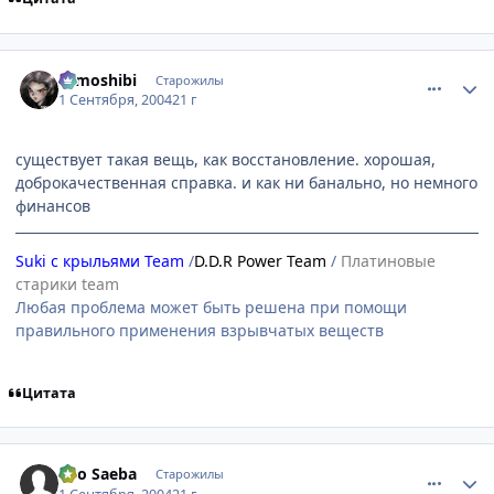
comment_92111
Статистика автора
tomoshibi
Старожилы
1 Сентября, 2004
21 г
существует такая вещь, как восстановление. хорошая,
доброкачественная справка. и как ни банально, но немного
финансов
Suki с крыльями Team
/
D.D.R Power Team
/
Платиновые
старики team
Любая проблема может быть решена при помощи
правильного применения взрывчатых веществ
Цитата
comment_92113
Статистика автора
Ryo Saeba
Старожилы