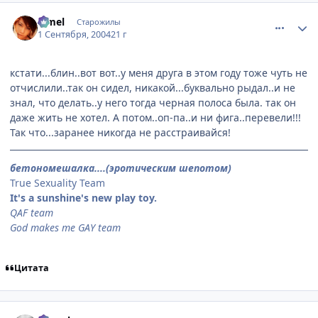
comment_92050
Статистика автора
Limel
Старожилы
1 Сентября, 2004
21 г
кстати...блин..вот вот..у меня друга в этом году тоже чуть не
отчислили..так он сидел, никакой...буквально рыдал..и не
знал, что делать..у него тогда черная полоса была. так он
даже жить не хотел. А потом..оп-па..и ни фига..перевели!!!
Так что...заранее никогда не расстраивайся!
бетономешалка....(эротическим шепотом)
True Sexuality Team
It's a sunshine's new play toy.
QAF team
God makes me GAY team
Цитата
comment_92064
Статистика автора