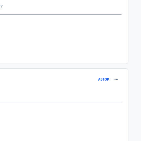
й?
comment_915
АВТОР