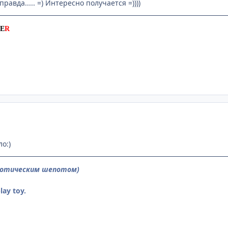
равда..... =) Интересно получается =))))
E
R
ло:)
ротическим шепотом)
lay toy.