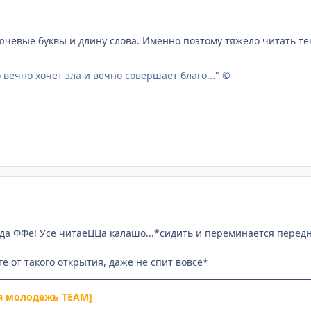
чевые буквы и длину слова. Именно поэтому тяжело читать т
о вечно хочет зла и вечно совершает благо..." ©
лавда ФФе! Усе читаеЦЦа калашо...*сидить и переминается передни
ге от такого открытия, даже не спит вовсе*
я молодежь TEAM]