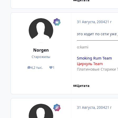
Цитата
31 Августа, 2004
21 г
это ходит по сети уже 
o:kami
Norgen
Старожилы
Smoking Rum Team
Циркуль Team
4,2 тыс.
1
посты
Репутация
Платиновые Старики 
Цитата
31 Августа, 2004
21 г