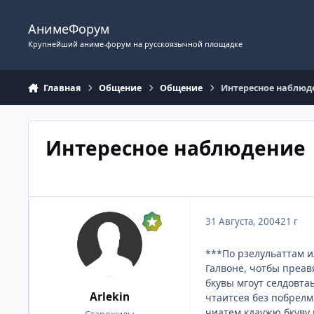
Перейти к содержимому
АнимеФорум
Крупнейший аниме-форум на русскоязычной площадке
Главная
Общение
Общение
Интересное наблюд
Интересное наблюдение
31 Августа, 2004
21 г
***По рзелульаттам и
Галвоне, чотбы преав
бкувы мгоут селдовтаь
Arlekin
чтаитсея без побрелм
чиатем кдаужю бкуву п