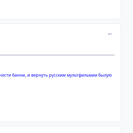
comment_915
лярности банни, и вернуть русским мультфильмам былую