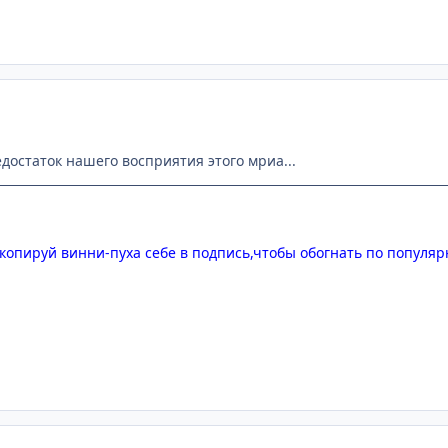
едостаток нашего восприятия этого мриа...
ух. Скопируй винни-пуха себе в подпись,чтобы обогнать по попу