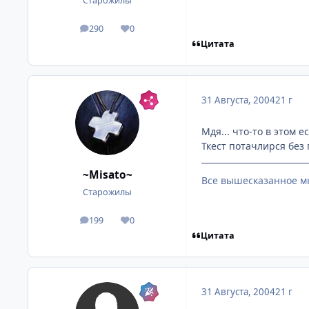
Старожилы
290
0
посты
Репутация
Цитата
31 Августа, 2004
21 г
Мдя... что-то в этом ес
Ткест потачлирся без
~Misato~
Все вышесказанное мн
Старожилы
199
0
посты
Репутация
Цитата
31 Августа, 2004
21 г