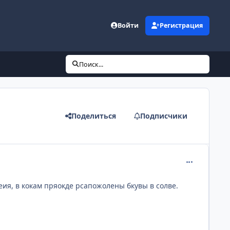
Войти
Регистрация
Поиск...
Поделиться
Подписчики
comment_914
еия, в кокам пряокде рсапожолены бкувы в солве.