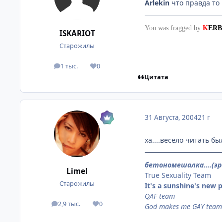
Arlekin
что правда то п
You was fragged by
K
ERB
ISKARIOT
Старожилы
1 тыс.
0
посты
Репутация
Цитата
31 Августа, 2004
21 г
ха....весело читать бы
бетономешалка....(э
Limel
True Sexuality Team
Старожилы
It's a sunshine's new p
QAF team
2,9 тыс.
0
посты
Репутация
God makes me GAY team