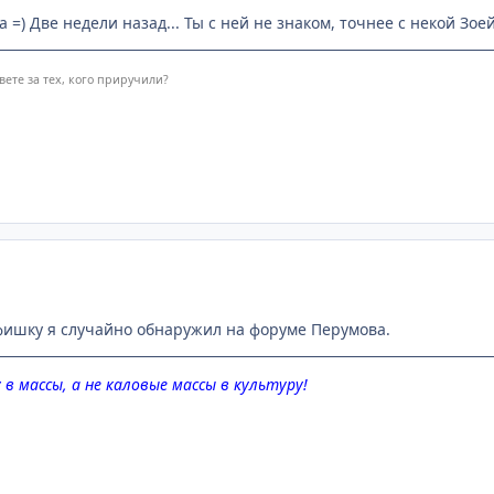
а =) Две недели назад... Ты с ней не знаком, точнее с некой Зое
твете за тех, кого приручили?
у фишку я случайно обнаружил на форуме Перумова.
в массы, а не каловые массы в культуру!