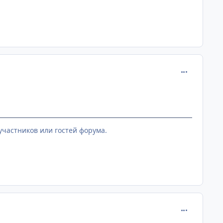
comment_914
участников или гостей форума.
comment_914