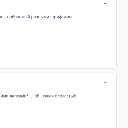
comment_915
екст, набранный разными шрифтами
comment_916
ми лапками* ....ой...какая плелесть!!!