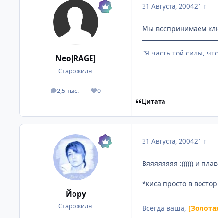
31 Августа, 2004
21 г
Мы воспринимаем клю
"Я часть той силы, чт
Neo[RAGE]
Старожилы
2,5 тыс.
0
посты
Репутация
Цитата
31 Августа, 2004
21 г
Вяяяяяяяя :)))))) и п
*киса просто в востор
Йору
Старожилы
Всегда ваша,
[Золота