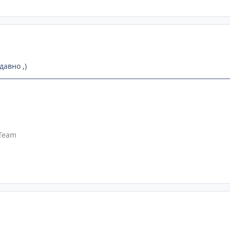
давно ,)
Team