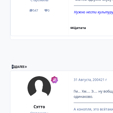
Старожилы
547
0
посты
Репутация
Нужно нести культуру 
Цитата
ПОСЛЕДНЯЯ СТРАНИЦА
1
2
ДАЛЕЕ
31 Августа, 2004
21 г
Гм... Хм.... Э.... ну
одинаково.
Сэтто
А конопля, это всётаки