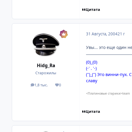
Цитата
31 Августа, 2004
21 г
Увы... это еще один н
(0)_(0)
Hidg_Ra
(-' . '-)
Старожилы
('')_('') Это винни-п
славу
1,8 тыс.
0
посты
Репутация
<Платиновые старики>team
Цитата