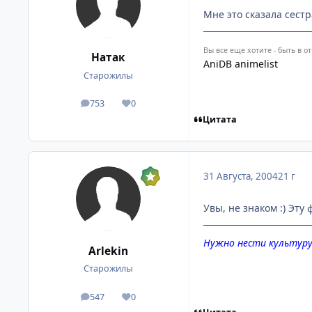
Мне это сказала сестр
Вы все еще хотите - быть в о
Натак
AniDB animelist
Старожилы
753
0
посты
Репутация
Цитата
31 Августа, 2004
21 г
Увы, не знаком :) Эт
Нужно нести культуру 
Arlekin
Старожилы
547
0
посты
Репутация