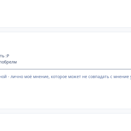
ть :P
 побрелм
ой - лично моё мнение, которое может не совпадать с мнение 