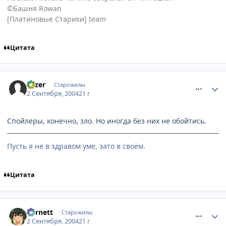
©Башня Rowan
[Платиновые Старики] team
Цитата
comment_92379
Статистика автора
Fazer
Старожилы
2 Сентября, 2004
21 г
Спойлеры, конечно, зло. Но иногда без них не обойтись.
Пусть я не в здравом уме, зато в своём.
Цитата
comment_92424
Статистика автора
Barnett
Старожилы
2 Сентября, 2004
21 г