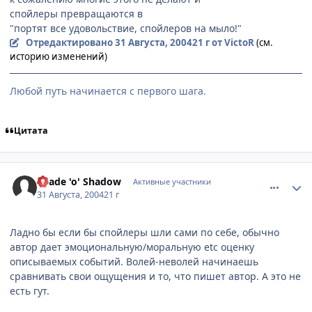
спойлеры превращаются в
"портят все удовольствие, спойлеров на мыло!"
Отредактировано
31 Августа, 2004
21 г
от VictoR
(см.
историю изменений)
Любой путь начинается с первого шага.
Цитата
comment_91406
Статистика автора
Shade 'o' Shadow
Активные участники
31 Августа, 2004
21 г
Ладно бы если бы спойлеры шли сами по себе, обычно
автор дает эмоциональную/моральную etc оценку
описываемых событий. Волей-неволей начинаешь
сравнивать свои ощущения и то, что пишет автор. А это не
есть гут.