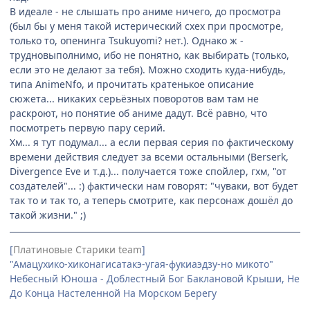
В идеале - не слышать про аниме ничего, до просмотра
(был бы у меня такой истерический схех при просмотре,
только то, опенинга Tsukuyomi? нет.). Однако ж -
трудновыполнимо, ибо не понятно, как выбирать (только,
если это не делают за тебя). Можно сходить куда-нибудь,
типа AnimeNfo, и прочитать кратенькое описание
сюжета... никаких серьёзных поворотов вам там не
раскроют, но понятие об аниме дадут. Всё равно, что
посмотреть первую пару серий.
Хм... я тут подумал... а если первая серия по фактическому
времени действия следует за всеми остальными (Berserk,
Divergence Eve и т.д.)... получается тоже спойлер, гхм, "от
создателей"... :) фактически нам говорят: "чуваки, вот будет
так то и так то, а теперь смотрите, как персонаж дошёл до
такой жизни." ;)
[
Платиновые Старики team
]
"Амацухико-хиконагисатакэ-угая-фукиаэдзу-но микото"
Небесный Юноша - Доблестный Бог Баклановой Крыши, Не
До Конца Настеленной На Морском Берегу