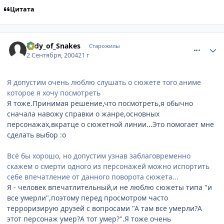
Цитата
comment_92437
Статистика автора
Lady_of_Snakes
Старожилы
2 Сентября, 2004
21 г
Я допустим очень люблю слушать о сюжете того аниме
которое я хочу посмотреть
Я тоже.Принимая решение,что посмотреть,я обычно
сначала навожу справки о жанре,основных
персонажах,вкратце о сюжетной линии...Это помогает мне
сделать выбор :o
Всё бы хорошо, но допустим узнав заблаговременно
скажем о смерти одного из персонажей можно испортить
себе впечатление от данного поворота сюжета...
Я - человек впечатлительный,и не люблю сюжеты типа "и
все умерли",поэтому перед просмотром часто
терроризирую друзей с вопросами "А там все умерли?А
этот персонаж умер?А тот умер?".Я тоже очень