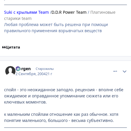
Suki с крыльями Team
/
D.D.R Power Team
/
Платиновые
старики team
Любая проблема может быть решена при помощи
правильного применения взрывчатых веществ
Цитата
comment_92503
Статистика автора
Norgen
Старожилы
2 Сентября, 2004
21 г
спойл - это неожиданное заподло. рецензия - вполне себе
ожидаемое и оправданное упоминание сюжета или его
ключевых моментов.
к маленьким спойлам отношение как раз обычное. хотя
понятие маленького, большого - весьма субъективно.