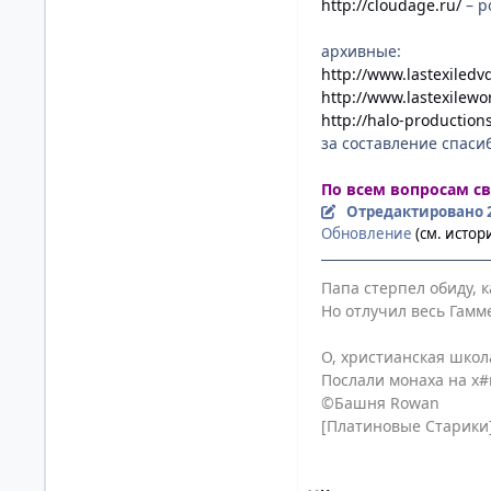
http://cloudage.ru/
– р
архивные:
http://www.lastexiledv
http://www.lastexilewo
http://halo-production
за составление спаси
По всем вопросам свя
Отредактировано
Обновление
(см. исто
Папа стерпел обиду, 
Но отлучил весь Гамм
О, христианская школ
Послали монаха на х#й
©Башня Rowan
[Платиновые Старики