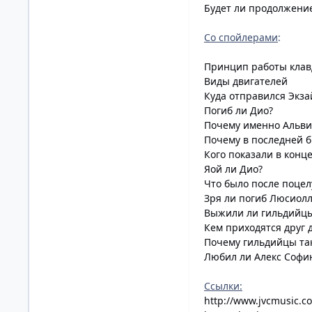
Будет ли продолжени
Со спойлерами
:
Принцип работы клав
Виды двигателей
Куда отправился Экза
Погиб ли Дио?
Почему именно Альви
Почему в последней 
Кого показали в конц
Яой ли Дио?
Что было после поцел
Зря ли погиб Люсиолл
Выжили ли гильдийц
Кем приходятся друг 
Почему гильдийцы так
Любил ли Алекс Софи
Ссылки:
http://www.jvcmusic.co.