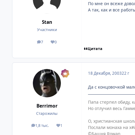
По мне он всеже дово
А так, как и все рабо
Stan
Участники
7
0
посты
Репутация
Цитата
18 Декабря, 2003
22 г
Да с концовочкой мало
Папа стерпел обиду, к
Berrimor
Но отлучил весь Гамм
Старожилы
О, христианская школ
1,8 тыс.
1
посты
Репутация
Послали монаха на х#й
©Башня Rowan