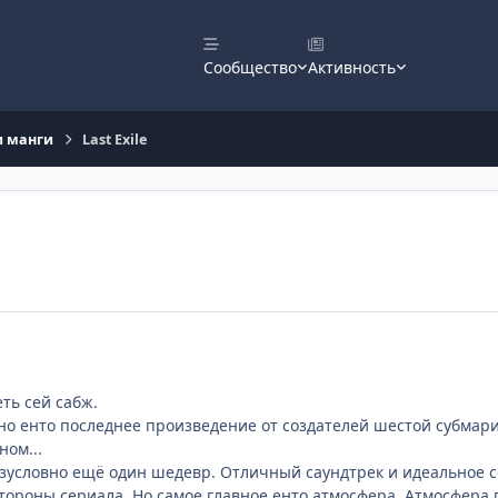
Сообщество
Активность
и манги
Last Exile
ть сей сабж.
но енто последнее произведение от создателей шестой субмари
ном...
безусловно ещё один шедевр. Отличный саундтрек и идеальное
тороны сериала. Но самое главное енто атмосфера. Атмосфера