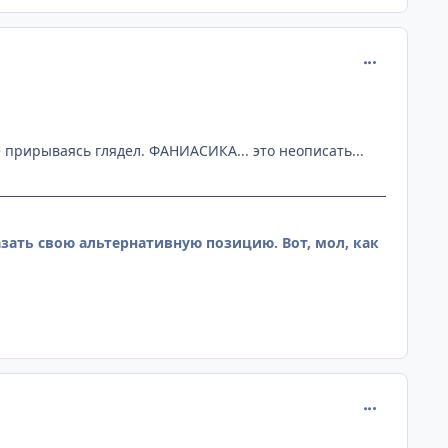
comment_108
не прирываясь глядел. ФАНИАСИКА... это неописать...
азать свою альтернативную позицию. Вот, мол, как
comment_109