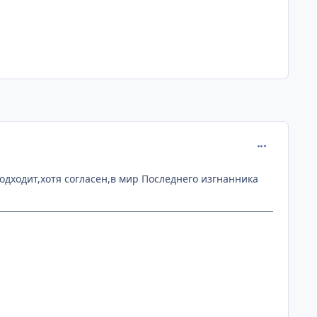
comment_107
одходит,хотя согласен,в мир Последнего изгнанника