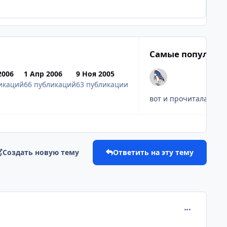
Самые популярн
2006
1 Апр 2006
9 Ноя 2005
икаций
66 публикаций
63 публикации
вот и прочитала всю 
Создать новую тему
Ответить на эту тему
comment_210