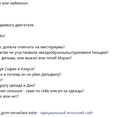
е или лайвэкшн
диевого двитателя
йл?
с должна отвечать на мистериумы?
битве не участвовали звездообразныештурмовики Гильдии?
е фильма, или выжил или погиб Моран?
уя Софии и Клауса?
а и почему он не убил Дельфину?
ы?
другу Цикада и Дио?
ие сильные - сами по себе или из-за одежды?
ю или нет?
jp/m-serve/last-exile
- официальный японский сайт