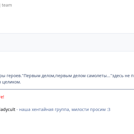
] team
ры героев."Первым делом,первым делом самолеты..."здесь не п
 целиком.
re!
ladycult
- наша хентайная группа, милости просим :3