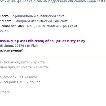
оссийский фан-сайт, с самым подробным описанием мира Last E
d.com/
- официальный английский сайт
rld.com/
- мощный итальянский фан-сайт
s.com/LastExile/
- мощный английский фан-сайт
бо
Jo.S
заным с [Last Exile team] обращаться в эту
тему
.
25 Июня, 2017
9 г
от Flair
рию изменений)
как истый служитель Христа,
ельн примерно в те же места.
а, суровейшая из школ!
, собрался он - и пошел.
] team