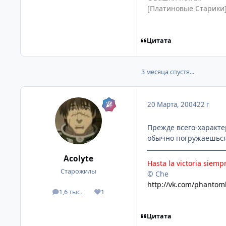
[Платиновые Старики
Цитата
3 месяца спустя...
20 Марта, 2004
22 г
Прежде всего-характе
обычно погружаешься
Acolyte
Hasta la victoria siemp
Старожилы
© Che
http://vk.com/phantom
1,6 тыс.
1
посты
Репутация
Цитата