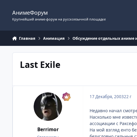
Перейти к содержимому
АнимеФорум
Крупнейший аниме-форум на русскоязычной площадке
Главная
Анимация
Обсуждение отдельных аниме 
Last Exile
17 Декабря, 2003
22 г
Недавно начал смотре
Насколько мне извест
ассоциации с Раксефо
Berrimor
На мой взгляд енто 
безусловно сильные с