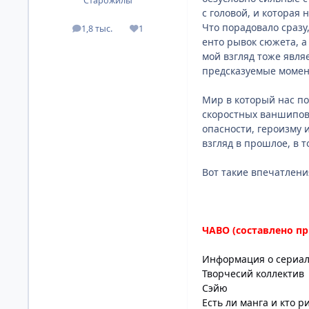
Старожилы
с головой, и которая 
Что порадовало сразу
1,8 тыс.
1
посты
Репутация
енто рывок сюжета, а
мой взгляд тоже явля
предсказуемые момен
Мир в который нас по
скоростных ваншипов,
опасности, героизму 
взгляд в прошлое, в 
Вот такие впечатлени
ЧАВО (составлено п
Информация о сериа
Творчесий коллектив
Сэйю
Есть ли манга и кто р