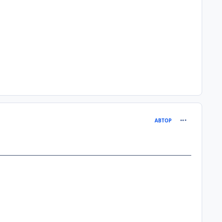
comment_267
АВТОР