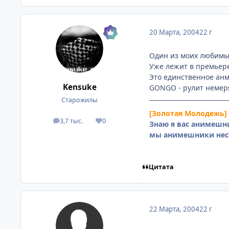
20 Марта, 2004
22 г
Один из моих любимы
Уже лежит в премьере 
Это единственное анме
Kensuke
GONGO - рулит немер
Старожилы
[Золотая Молодежь]
3,7 тыс.
0
посты
Репутация
Знаю я вас анимешни
мы анимешники нес
Цитата
22 Марта, 2004
22 г