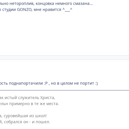
льно нетороплив, концовка немного смазана...
ты студии GONZO, мне нравится ^___^
сть поднапортачили :P , но в целом не портит :)
ак истый служитель Христа,
ельн примерно в те же места.
а, суровейшая из школ!
, собрался он - и пошел.