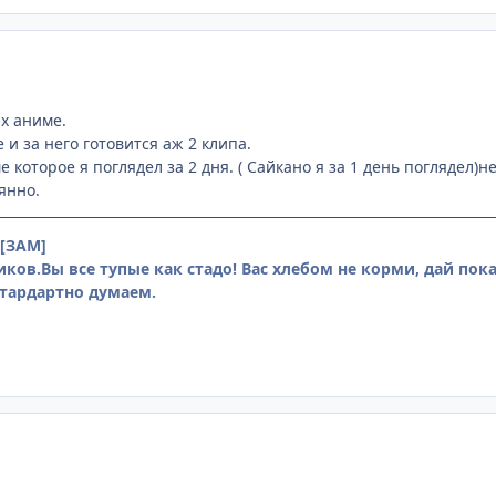
х аниме.
и за него готовится аж 2 клипа.
 которое я поглядел за 2 дня. ( Сайкано я за 1 день поглядел)
янно.
[ЗАМ]
ков.Вы все тупые как стадо! Вас хлебом не корми, дай пок
тардартно думаем.