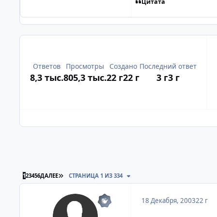
Цитата
Ответов
Просмотры
Создано
Последний ответ
8,3 тыс.
805,3 тыс.
22 г
22 г
3 г
3 г
ПОСЛЕДНЯЯ СТРАНИЦА
1
2
3
4
5
6
ДАЛЕЕ
СТРАНИЦА 1 ИЗ 334
18 Декабря, 2003
22 г