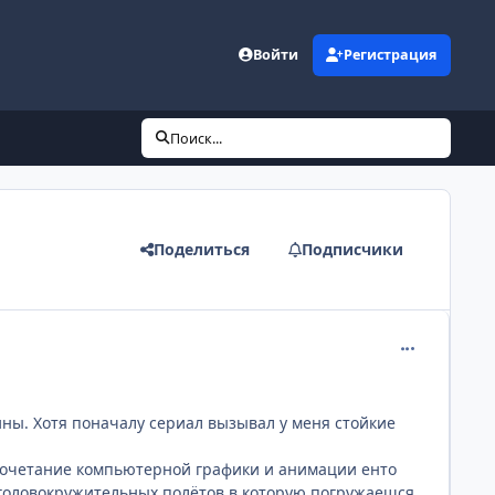
Войти
Регистрация
Поиск...
Поделиться
Подписчики
comment_99
ны. Хотя поначалу сериал вызывал у меня стойкие
 сочетание компьютерной графики и анимации енто
 головокружительных полётов в которую погружаешся