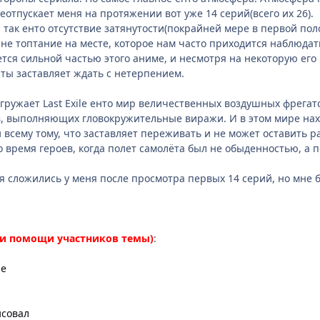
неотпускает меня на протяжении вот уже 14 серий(всего их 26).
, так енто отсутствие затянутости(покрайней мере в первой пол
 не топтание на месте, которое нам часто приходится наблюдать
ется сильной частью этого аниме, и несмотря на некоторую его
ты заставляет ждать с нетерпением.
гружает Last Exile енто мир величественных воздушных фрегат
 выполняющих гловокружительные виражи. И в этом мире наход
и всему тому, что заставляет переживать и не может оставить 
то время героев, когда полет самолёта был не обыденностью, а 
я сложились у меня после просмотра первых 14 серий, но мне б
ри помощи участников темы)
:
ле
исовал