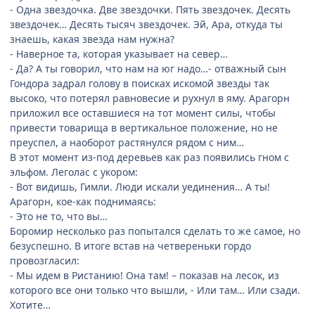
- Одна звездочка. Две звездочки. Пять звездочек. Десять
звездочек… Десять тысяч звездочек. Эй, Ара, откуда ты
знаешь, какая звезда нам нужна?
- Наверное та, которая указывает на север…
- Да? А ты говорил, что нам на юг надо…- отважный сын
Гондора задрал голову в поисках искомой звезды так
высоко, что потерял равновесие и рухнул в яму. Арагорн
приложил все оставшиеся на тот момент силы, чтобы
привести товарища в вертикальное положение, но не
преуспел, а наоборот растянулся рядом с ним…
В этот момент из-под деревьев как раз появились гном с
эльфом. Леголас с укором:
- Вот видишь, Гимли. Люди искали уединения… А ты!
Арагорн, кое-как поднимаясь:
- Это не то, что вы…
Боромир несколько раз попытался сделать то же самое, но
безуспешно. В итоге встав на четвереньки гордо
провозгласил:
- Мы идем в Ристанию! Она там! – показав на лесок, из
которого все они только что вышли, - Или там… Или сзади.
Хотите…