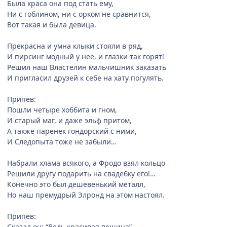
Была краса она под стать ему,
Ни с гоблином, ни с орком не сравнится,
Вот такая и была девица.
Прекрасна и умна клыки стояли в ряд,
И пирсинг модный у нее, и глазки так горят!
Решил наш Властелин мальчишник заказать
И пригласил друзей к себе на хату погулять.
Припев:
Пошли четыре хоббита и гном,
И старый маг, и даже эльф притом,
А также паренек гондорский с ними,
И Следопыта тоже не забыли…
Набрали хлама всякого, а Фродо взял кольцо
Решили другу подарить на свадебку его!…
Конечно это был дешевенький металл,
Но наш премудрый Элронд на этом настоял.
Припев:
Сказал он: “Ведь красивая вещица”