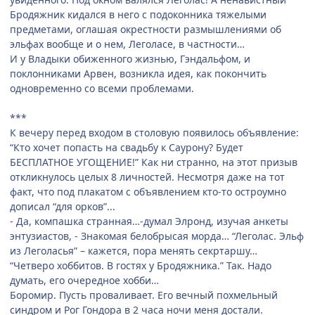
Бродяжник кидался в него с подоконника тяжелыми
предметами, оглашая окрестности размышлениями об
эльфах вообще и о нем, Леголасе, в частности…
И у Владыки обиженного жизнью, Гэндальфом, и
поклонниками Арвен, возникла идея, как покончить
одновременно со всеми проблемами.
***
К вечеру перед входом в столовую появилось объявление:
“Кто хочет попасть на свадьбу к Саурону? Будет
БЕСПЛАТНОЕ УГОЩЕНИЕ!” Как ни странно, на этот призыв
откликнулось целых 8 личностей. Несмотря даже на тот
факт, что под плакатом с объявлением кто-то остроумно
дописал “для орков”...
- Да, компашка странная…-думал Элронд, изучая анкеты
энтузиастов, - Знакомая белобрысая морда… “Леголас. Эльф
из Леголасья” – кажется, пора менять секртаршу…
“Четверо хоббитов. В гостях у Бродяжника.” Так. Надо
думать, его очередное хобби…
Боромир. Пусть проваливает. Его вечный похмельный
синдром и Рог Гондора в 2 часа ночи меня достали.