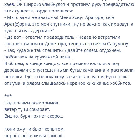
хаев. Он широко улыбнулся и протянул руку предводителю
этих существ, гордо произнеся:
- Мы с вами не знакомы! Меня зовут Арагорн, сын
Арат(х)орна, это мои спутники…ну не важно, как их зовут, а
куда вы путь держите?
- Да вот - ответил предводитель - недавно встретили
гонцов с вином от Денетора, теперь его везем Саруману.
- Так, куда же так спешить? Давайте сядем, отдохнем,
поболтаем за кружечкой вина…
В общем, в конце концов, все премило валялись под
деревьями с опустошенными бутылками вина и распевали
песенки. Где-то неподалеку валялась и пустая бутылочка
опиума, а рядом слышалось нервное хихиканье хоббитов.
***
Над полями рохирримов
ветер тучи собирает.
Видно, буря грянет скоро…
Кони ржут и бьют копытом,
нервно встряхивая гривой.