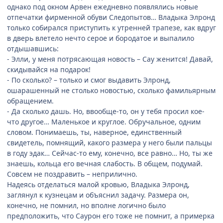
однако под окном Арвен ежедневно появлялись новые
отпечатки фирменной обуви Следопытов… Владыка Элронд
только собирался приступить к утренней трапезе, как вдруг
в дверь влетело нечто серое и бородатое и выпалило
отдышавшись:
- Элли, у меня потрясающая новость – Сау женится! Давай,
скидывайся на подарок!
- По сколько? – только и смог выдавить Элронд,
ошарашенный не столько новостью, сколько фамильярным
обращением.
- Да сколько дашь. Но, ввообще-то, он у тебя просил кое-
что другое… Маленькое и круглое. Обручальное, одним
словом. Понимаешь, ты, наверное, единственный
свидетель, помнящий, какого размера у него были пальцы
в году эдак… Сейчас-то ему, конечно, все равно… Но, ты же
знаешь, кольца его вечная слабость. В общем, подумай.
Совсем не поздравить – неприлично.
Надеясь отделаться малой кровью, Владыка Элронд,
заглянул к кузнецам и объяснил задачу. Размера он,
конечно, не помнил, но вполне логично было
предположить, что Саурон его тоже не помнит, а примерка