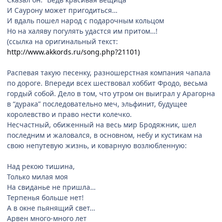
И Саурону может пригодиться…
И вдаль пошел народ с подарочным кольцом
Но на халяву погулять удастся им притом…!
(ссылка на оригинальный текст:
http://www.akkords.ru/song.php?21101)
Распевая такую песенку, разношерстная компания чапала
по дороге. Впереди всех шествовал хоббит Фродо, весьма
гордый собой. Дело в том, что утром он выиграл у Арагорна
в “дурака” последовательно меч, эльфинит, будущее
королевство и право нести колечко.
Несчастный, обиженный на весь мир Бродяжник, шел
последним и жаловался, в основном, небу и кустикам на
свою непутевую жизнь, и коварную возлюбленную:
Над рекою тишина,
Только милая моя
На свиданье не пришла…
Терпенья больше нет!
А в окне пьянящий свет…
Арвен много-много лет