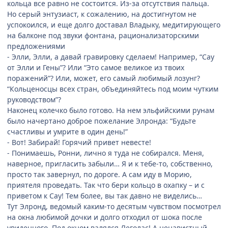
кольца все равно не состоится. Из-за отсутствия пальца.
Но серый энтузиаст, к сожалению, на достигнутом не
успокоился, и еще долго доставал Владыку, медитирующего
на балконе под звуки фонтана, рационализаторскими
предложениями
- Элли, Элли, а давай гравировку сделаем! Например, “Сау
от Элли и Гены”? Или “Это самое великое из твоих
поражений”? Или, может, его самый любимый лозунг?
“Кольценосцы всех стран, объединяйтесь под моим чутким
руководством”?
Наконец колечко было готово. На нем эльфийскими рунам
было начертано доброе пожелание Элронда: “Будьте
счастливы и умрите в один день!”
- Вот! Забирай! Горячий привет невесте!
- Понимаешь, Ронни, лично я туда не собирался. Меня,
наверное, пригласить забыли… Я и к тебе-то, собственно,
просто так завернул, по дороге. А сам иду в Морию,
приятеля проведать. Так что бери кольцо в охапку – и с
приветом к Сау! Тем более, вы так давно не виделись…
Тут Элронд, ведомый каким-то десятым чувством посмотрел
на окна любимой дочки и долго отходил от шока после
увиденного. Под окном валялся Леголас! А ненавистный