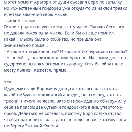
В этот момент Арагорн от души съездил Боре по затылку,
но мужественный гондорец уже откуда-то из чахлой травки
все-таки закончил свою мысль:
- …идем с нами!
Гимли с радостью ухватился за эту идею. Однако Леголасу
не давала покоя одна мысль. Если бы он еще помнил,
какая… Мысль была о хоббитах, но пришла она
значительно позже…
- А как же эти мохноногие? И кольцо? И Сауронова свадьба?
- Успеем! – успокоил компанию Арагорн. На самом деле, он
судорожно пытался вспомнить дорогу. Хотя бы обратно, к
месту пьянки. Кажется, прямо…
***
Идущему сзади Боромиру до жути хотелось рассказать
какой-нибудь неприличный анекдот, но в голову, хоть ты
тресни, ничего не лезло. Зато он неожиданно обнаружил у
себя за поясом две бутылки гондорского вина, упертого у
орков. Делиться не хотелось, поэтому Боря слегка отстал,
чтобы подкрепить силы, даже не подозревая, что идут они
по берегу Энтовой Купели…