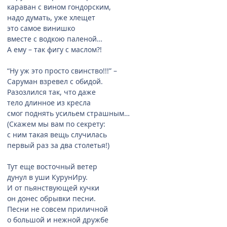
караван с вином гондорским,
надо думать, уже хлещет
это самое винишко
вместе с водкою паленой…
А ему – так фигу с маслом?!
“Ну уж это просто свинство!!!” –
Саруман взревел с обидой.
Разозлился так, что даже
тело длинное из кресла
смог поднять усильем страшным…
(Скажем мы вам по секрету:
с ним такая вещь случилась
первый раз за два столетья!)
Тут еще восточный ветер
дунул в уши КурунИру.
И от пьянствующей кучки
он донес обрывки песни.
Песни не совсем приличной
о большой и нежной дружбе