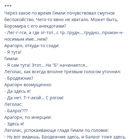
***
Через какое-то время Гимли почувствовал смутное
беспокойство. Чего-то явно не хватало. Может быть,
Боромира с его анекдотами?
- Лег-г-гси, а где эт-тот…с тр..трудн….трудно…произн-н-
носимым име…нем?
Арагорн, откуда-то сзади:
- Я тута!
Гимли:
- Я сам тута! Этот… На “Б” начинается…
Леголас, как всегда вполне трезвым голосом уточнил:
- Бродяжник?
Арагорн возмущенно:
- Да здесь я!
- Да нет. Т-т-акой… С рогом!
Леголас:
- Балрог???
Арагорн, по инерции:
- Здесь я!
Леголас, успокаивающе гладя Гимли по головке:
- Ну вот видишь, Бродяжник здесь, и Балрог тоже здесь.