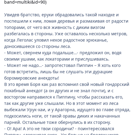
band=multiki&id=90)
Увидев братство, eруки обрадовались такой находке и
поспешили к ним, ломая деревья и размахивая от радости
топорами, от чего вся живность с диким визгом
разбегалась в стороны. Уже оставалось несколько метров,
когда Леголас уловил некое радостное хрюканье,
доносившееся со стороны леса.
- Может, свернем куда подальше…- предложил он, водя
своими ушами, как локаторами и прислушиваясь.
- Может не надо…- запротестовал Пиппин – Я хоть кого
готов встретить, лишь бы не слушать эти дурацкие
боромировские анекдоты!
В это время Боря как раз вспомнил свой новый гондорский
похабный анекдот (а он других и не знал почти), и с
восторгом направился к Пиппину, чтобы рассказать его,
так как другие уже слышали. Но в этот момент из леса
выбежали Урук-хаи, и у Арагорна, идущего во главе отряда,
подкосились ноги, от такой оравы диких и накачанных
парней. Остальные тоже обернулись в их сторону.
- О! Ара! А это не твои сородичи? - поинтересовался
Пиппин, сдерживая смех - Уж больно на бродяжников