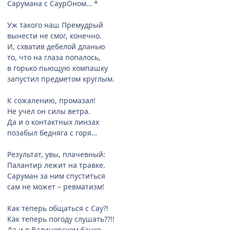
Сарумана с СаурОном… *
Уж такого наш Премудрый
вынести не смог, конечно.
И, схватив дебелой дланью
то, что на глаза попалось,
в горько пьющую компашку
запустил предметом круглым.
К сожалению, промазал!
Не учел он силы ветра.
Да и о контактных линзах
позабыл бедняга с горя…
Результат, увы, плачевный:
Палантир лежит на травке.
Саруман за ним спуститься
сам не может – ревматизм!
Как теперь общаться с Сау?!
Как теперь погоду слушать??!!
Да и в Валинорском банке