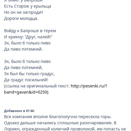
Есть Сторож у крыльца
Но он не загородит
Дороги молодца.
Войду к Балроше в терем
И крикну: “Друг, налей!”
Эх, было б только пиво
Да пиво потемней.
Эх, было б только пиво
Да пиво потемней,
Эх был бы только градус,
Да градус посильней!
(ссылка на оригинальный текст:
http://pesenki.ru/?
band=gavan&id=0250)
Добавлено в 01:46:
Вся компания вполне благополучно пересекла горы.
Однако дальше начались сплошные разочарования. В
Лориен, огражденный колючий проволокой, им попасть не