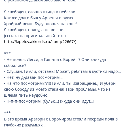
Я свободен, словно птица в небесах.
Как же долго был у Арвен я в руках.
Храбрый воин. Буду вновь я на коне!
Я свободен, наяву, а не во сне.
(ссылка на оригинальный текст
http://kipelov.akkords.ru/song/22667/)
***
- Не понял, Легси, а Гош-ша с Борей…? Они к-к-куда
собрались?
- Слушай, Гимли, отстань! Может, ребятам в кустики надо…
- Нет, ну д-давай посмотрим…
- На что посмотрим???!!! Гимли, ты извращенец! И убери
свою бороду из моего стакана! Твои проблемы, что из
шлема пить неудобно.
- П-п-п-посмотрим, (бульк…) к-куда они идут…!
***
В это время Арагорн с Боромиром стояли посреди поля в
глубоких раздумьях…