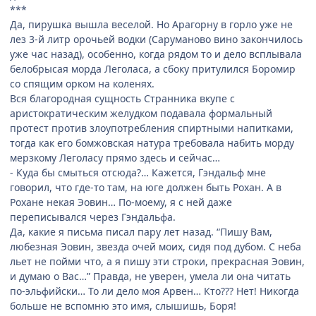
***
Да, пирушка вышла веселой. Но Арагорну в горло уже не
лез 3-й литр орочьей водки (Саруманово вино закончилось
уже час назад), особенно, когда рядом то и дело всплывала
белобрысая морда Леголаса, а сбоку притулился Боромир
со спящим орком на коленях.
Вся благородная сущность Странника вкупе с
аристократическим желудком подавала формальный
протест против злоупотребления спиртными напитками,
тогда как его бомжовская натура требовала набить морду
мерзкому Леголасу прямо здесь и сейчас…
- Куда бы смыться отсюда?… Кажется, Гэндальф мне
говорил, что где-то там, на юге должен быть Рохан. А в
Рохане некая Эовин… По-моему, я с ней даже
переписывался через Гэндальфа.
Да, какие я письма писал пару лет назад. “Пишу Вам,
любезная Эовин, звезда очей моих, сидя под дубом. С неба
льет не пойми что, а я пишу эти строки, прекрасная Эовин,
и думаю о Вас…” Правда, не уверен, умела ли она читать
по-эльфийски… То ли дело моя Арвен… Кто??? Нет! Никогда
больше не вспомню это имя, слышишь, Боря!