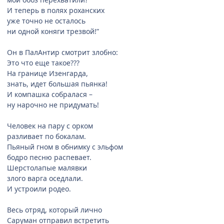
И теперь в полях роханских
уже точно не осталось
ни одной коняги трезвой!”
Он в ПалАнтир смотрит злобно:
Это что еще такое???
На границе Изенгарда,
знать, идет большая пьянка!
И компашка собралася –
ну нарочно не придумать!
Человек на пару с орком
разливает по бокалам.
Пьяный гном в обнимку с эльфом
бодро песню распевает.
Шерстолапые малявки
злого варга оседлали.
И устроили родео.
Весь отряд, который лично
Саруман отправил встретить