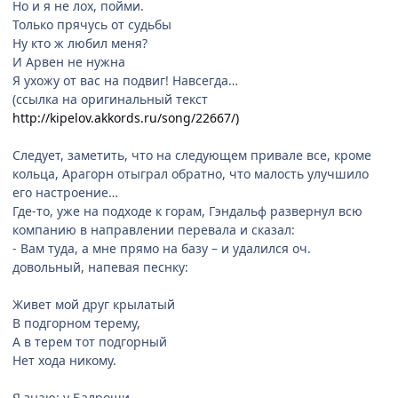
Но и я не лох, пойми.
Только прячусь от судьбы
Ну кто ж любил меня?
И Арвен не нужна
Я ухожу от вас на подвиг! Навсегда…
(ссылка на оригинальный текст
http://kipelov.akkords.ru/song/22667/)
Следует, заметить, что на следующем привале все, кроме
кольца, Арагорн отыграл обратно, что малость улучшило
его настроение…
Где-то, уже на подходе к горам, Гэндальф развернул всю
компанию в направлении перевала и сказал:
- Вам туда, а мне прямо на базу – и удалился оч.
довольный, напевая песнку:
Живет мой друг крылатый
В подгорном терему,
А в терем тот подгорный
Нет хода никому.
Я знаю: у Балроши