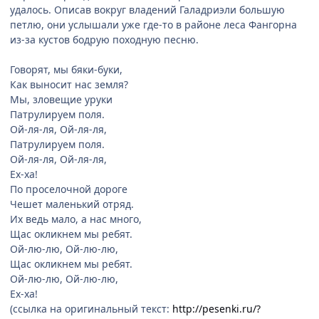
удалось. Описав вокруг владений Галадриэли большую
петлю, они услышали уже где-то в районе леса Фангорна
из-за кустов бодрую походную песню.
Говорят, мы бяки-буки,
Как выносит нас земля?
Мы, зловещие уруки
Патрулируем поля.
Ой-ля-ля, Ой-ля-ля,
Патрулируем поля.
Ой-ля-ля, Ой-ля-ля,
Ех-ха!
По проселочной дороге
Чешет маленький отряд.
Их ведь мало, а нас много,
Щас окликнем мы ребят.
Ой-лю-лю, Ой-лю-лю,
Щас окликнем мы ребят.
Ой-лю-лю, Ой-лю-лю,
Ех-ха!
(ссылка на оригинальный текст:
http://pesenki.ru/?