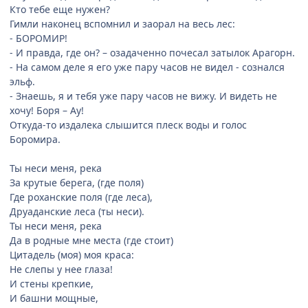
Кто тебе еще нужен?
Гимли наконец вспомнил и заорал на весь лес:
- БОРОМИР!
- И правда, где он? – озадаченно почесал затылок Арагорн.
- На самом деле я его уже пару часов не видел - сознался
эльф.
- Знаешь, я и тебя уже пару часов не вижу. И видеть не
хочу! Боря – Ау!
Откуда-то издалека слышится плеск воды и голос
Боромира.
Ты неси меня, река
За крутые берега, (где поля)
Где роханские поля (где леса),
Друаданские леса (ты неси).
Ты неси меня, река
Да в родные мне места (где стоит)
Цитадель (моя) моя краса:
Не слепы у нее глаза!
И стены крепкие,
И башни мощные,