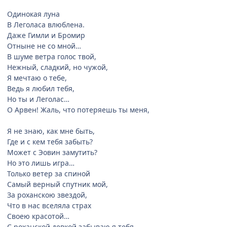
Одинокая луна
В Леголаса влюблена.
Даже Гимли и Бромир
Отныне не со мной…
В шуме ветра голос твой,
Нежный, сладкий, но чужой,
Я мечтаю о тебе,
Ведь я любил тебя,
Но ты и Леголас…
О Арвен! Жаль, что потеряешь ты меня,
Я не знаю, как мне быть,
Где и с кем тебя забыть?
Может с Эовин замутить?
Но это лишь игра…
Только ветер за спиной
Самый верный спутник мой,
За роханскою звездой,
Что в нас вселяла страх
Своею красотой…
С роханской девкой забываю я тебя.