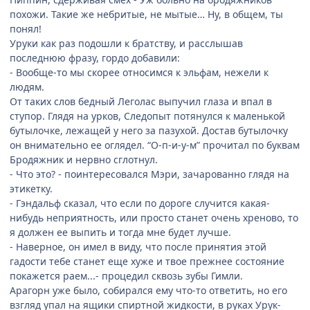
похожи. Такие же небритые, не мытые… Ну, в общем, ты
понял!
Уруки как раз подошли к братству, и расслышав
последнюю фразу, гордо добавили:
- Вообще-то мы скорее относимся к эльфам, нежели к
людям.
От таких слов бедный Леголас выпучил глаза и впал в
ступор. Глядя на урков, Следопыт потянулся к маленькой
бутылочке, лежащей у него за пазухой. Достав бутылочку
он внимательно ее оглядел. “О-п-и-у-м” прочитал по буквам
Бродяжник и нервно сглотнул.
- Что это? - поинтересовался Мэри, зачарованно глядя на
этикетку.
- Гэндальф сказал, что если по дороге случится какая-
нибудь неприятность, или просто станет очень хреново, то
я должен ее выпить и тогда мне будет лучше.
- Наверное, он имел в виду, что после принятия этой
гадости тебе станет еще хуже и твое прежнее состояние
покажется раем...- процедил сквозь зубы Гимли.
Арагорн уже было, собирался ему что-то ответить, но его
взгляд упал на ящики спиртной жидкости, в руках Урук-