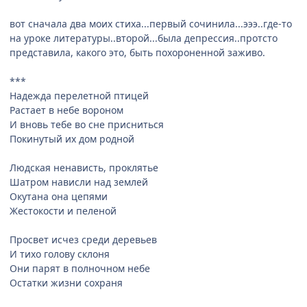
вот сначала два моих стиха...первый сочинила...эээ..где-то
на уроке литературы..второй...была депрессия..протсто
представила, какого это, быть похороненной заживо.
***
Надежда перелетной птицей
Растает в небе вороном
И вновь тебе во сне присниться
Покинутый их дом родной
Людская ненависть, проклятье
Шатром нависли над землей
Окутана она цепями
Жестокости и пеленой
Просвет исчез среди деревьев
И тихо голову склоня
Они парят в полночном небе
Остатки жизни сохраня