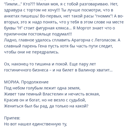
“Гимли…” Кто??? Милая моя, я с тобой разговариваю. Нет,
здравура с тортом не хочу!!! Ты лучше посмотри, что в
анкетах пишешь! Во-первых, нет такой расы “гномик”! А во-
вторых, это ж надо понять, что у тебя в этом слове на месте
буквы “Н” стоит фигурная клякса… Я Моргот знает что о
приличном постояльце подумал!!!
Ладно, главное удалось сплавить Арагорна с Леголасом. А
славный парень Гена пусть хотя бы часть пути следит,
чтобы они не передрались.
Ох, наконец-то тишина и покой. Еще пару лет
гостиничного бизнеса – и на билет в Валинор хватит…
МОРИА. Продолжение
Под небом голубым лежит одна земля,
Живет там темный Властелин и нечисть всякая,
Красив он и богат, но не везло с судьбой,
Жениться был бы рад, да только на какой?
Припев:
Но вот нашел единственную ту,