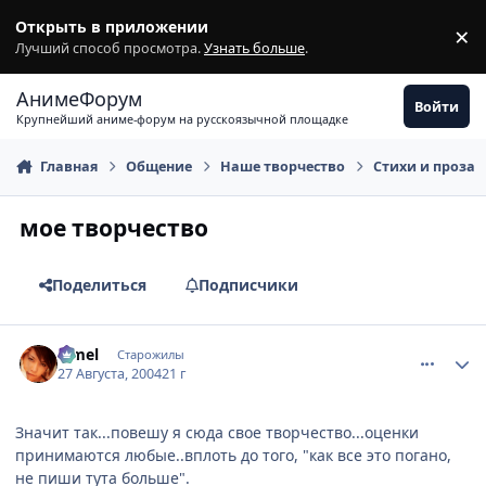
Перейти к содержимому
Открыть в приложении
×
З
Лучший способ просмотра.
Узнать больше
.
АнимеФорум
Войти
Крупнейший аниме-форум на русскоязычной площадке
Главная
Общение
Наше творчество
Стихи и проза
мое творчество
Поделиться
Подписчики
comment_89621
Статистика автора
Limel
Старожилы
27 Августа, 2004
21 г
Значит так...повешу я сюда свое творчество...оценки
принимаются любые..вплоть до того, "как все это погано,
не пиши тута больше".