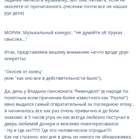
окосеете от прочитанного..(песенки почти все не наших
рук дела)
МОРИА. Музыкальный конкурс. "Не думайте об Уруках
свысока..."
Итак, представляем вашему вниманию нечто вроде урук-
оперетты:
"Окосев от колец"
(или "как оно все в действительности было").
Да, день у Владыки пансионата “Ривенделл” (в народе по
понятным всем причинам более известного как “Разлог”)
явно выдался самый отвратительный за последнюю эпоху…
А начиналось все как раз очень привычно и до боли
знакомо: в 5 часов утра он как всегда любезно постучал в
дверь любимой дочери и вежливо поинтересовался:
- Ну и где он???!!! Где это человеческое отродье?!!!
Как ни странно, изо дня в день он никого не обнаруживал,