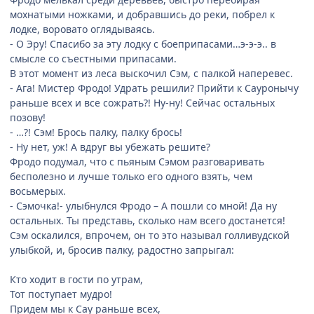
мохнатыми ножками, и добравшись до реки, побрел к
лодке, воровато оглядываясь.
- О Эру! Спасибо за эту лодку с боеприпасами…э-э-э.. в
смысле со съестными припасами.
В этот момент из леса выскочил Сэм, с палкой наперевес.
- Ага! Мистер Фродо! Удрать решили? Прийти к Сауронычу
раньше всех и все сожрать?! Ну-ну! Сейчас остальных
позову!
- …?! Сэм! Брось палку, палку брось!
- Ну нет, уж! А вдруг вы убежать решите?
Фродо подумал, что с пьяным Сэмом разговаривать
бесполезно и лучше только его одного взять, чем
восьмерых.
- Сэмочка!- улыбнулся Фродо – А пошли со мной! Да ну
остальных. Ты представь, сколько нам всего достанется!
Сэм оскалился, впрочем, он то это называл голливудской
улыбкой, и, бросив палку, радостно запрыгал:
Кто ходит в гости по утрам,
Тот поступает мудро!
Придем мы к Сау раньше всех,