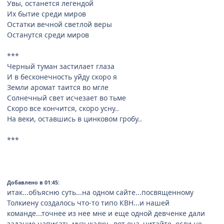
Увы, останется легендой
Их бытие среди миров
Остатки вечной светлой веры
Останутся среди миров
***
Черный туман застилает глаза
И в бесконечность уйду скоро я
Земли аромат таится во мгле
Солнечный свет исчезает во тьме
Скоро все кончится, скоро усну..
На веки, оставшись в цинковом гробу..
***
Добавлено в 01:45:
итак...объясню суть...на одном сайте...посвященному
Толкиену создалось что-то типо КВН...и нашей
команде...точнее из нее мне и еще одной девченке дали
задание написать музыкалку...вот она..читайте, если не