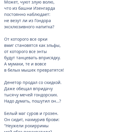
Может, чуют злую волю,
что из башни Изенгарда
постоянно наблюдает:
не везут ли из Гондора
эксклюзивного напитка?
От которого все орки
вмиг становятся как эльфы,
от которого все энты
будут танцевать вприсядку.
А мумаки, те и вовсе
в белых мышек превратятся!
Денетор продал со скидкой.
Даже обещал впридачу
тысячу мечей гондорских.
Надо думать, пошутил он…?
Белый маг суров и грозен.
Он сидит, нахмурив брови:
“Неужели рохирримы
мой обоз перехватили?