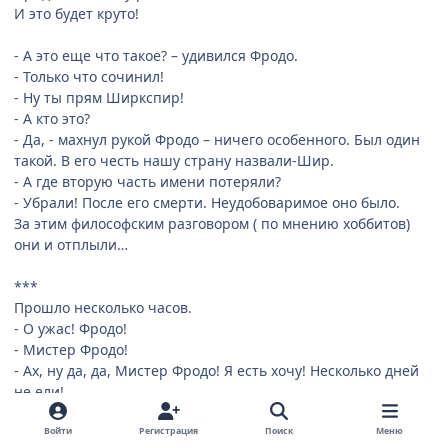
И это будет круто!
- А это еще что такое? – удивился Фродо.
- Только что сочинил!
- Ну ты прям Ширкспир!
- А кто это?
- Да, - махнул рукой Фродо – ничего особенного. Был один
такой. В его честь нашу страну назвали-Шир.
- А где вторую часть имени потеряли?
- Убрали! После его смерти. Неудобоваримое оно было.
За этим философским разговором ( по мнению хоббитов)
они и отплыли…
***
Прошло несколько часов.
- О ужас! Фродо!
- Мистер Фродо!
- Ах, ну да, да, Мистер Фродо! Я есть хочу! Несколько дней
не ели!
- Мы плывем всего несколько часов, Сэм! А ты только и
думаешь, как бы брюхо набить!
Войти
Регистрация
Поиск
Меню