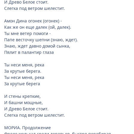
И Древо Белое стоит.
Слегка под ветром шелестит.
Амон Дина огонек (огонек) -
Как же он еще далек (ой, далек).
Ты мне ветер помоги -
Папе весточку шепни (знаю, ждет).
Знаю, ждет давно домой сынка,
Пялит в палантир глаза
Ты неси меня, река
За крутые берега.
Ты неси меня, река
За крутые берега
И стены крепкие,
И башни мощные,
И Древо Белое стоит.
Слегка под ветром шелестит.
МОРИА. Продолжение
Фродо мелькал среди деревьев, быстро перебирая