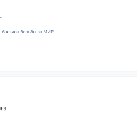
..
- бастион борьбы за МИР!