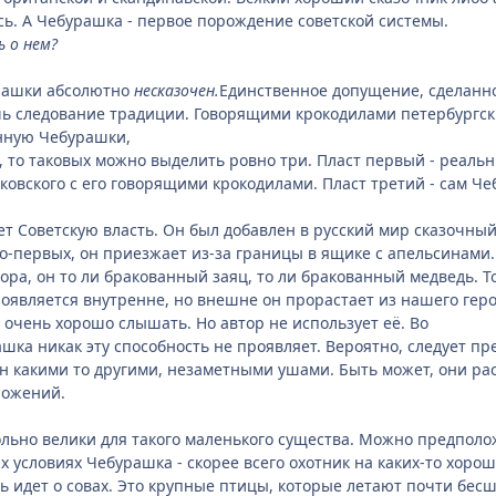
ь. А Чебурашка - первое порождение советской системы.
 о нем?
рашки абсолютно
несказочен.
Единственное допущение, сделанно
ь следование традиции. Говорящими крокодилами петербургски
нную Чебурашки,
, то таковых можно выделить ровно три. Пласт первый - реальн
уковского с его говорящими крокодилами. Пласт третий - сам Ч
т Советскую власть. Он был добавлен в русский мир сказочны
о-первых, он приезжает из-за границы в ящике с апельсинами. 
тора, он то ли бракованный заяц, то ли бракованный медведь. 
проявляется внутренне, но внешне он прорастает из нашего гер
 очень хорошо слышать. Но автор не использует её. Во
ашка никак эту способность не проявляет. Вероятно, следует 
н какими то другими, незаметными ушами. Быть может, они ра
ложений.
льно велики для такого маленького существа. Можно предполо
ых условиях Чебурашка - скорее всего охотник на каких-то хо
ь идет о совах. Это крупные птицы, которые летают почти бесш