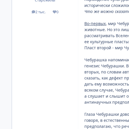
Старожилы
исторически сложилос
Что же можно сказать
2 тыс.
0
посты
Репутация
Во-первых
, мир Чебу
животные. Но это лиш
рассматривать Вселе
ее культурные пласты
Пласт второй - мир Ч
Чебурашка напоминае
генезис Чебурашки. В
вторых, по словам ав
сказать, как дефект 
дать ему возможность
всяком случае, Чебур
а слушает и слышит о
антинаучных предпо
Глаза Чебурашки дово
говоря, в естественн
предполагаю, что реч