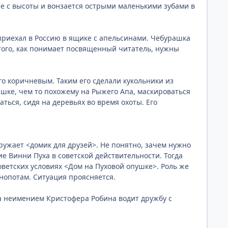
ее с высоты и вонзается острыми маленькими зубами в
приехал в Россию в ящике с апельсинами. Чебурашка
 этого, как понимает посвященный читатель, нужны
го коричневым. Таким его сделали кукольники из
шке, чем то похожему на Рыжего Апа, маскироваться
ься, сидя на деревьях во время охоты. Его
ружает <домик для друзей>. Не понятно, зачем нужно
е Винни Пуха в советской действительности. Тогда
советских условиях <Дом на Пуховой опушке>. Роль же
онопотам. Ситуация проясняется.
а неимением Кристофера Робина водит дружбу с