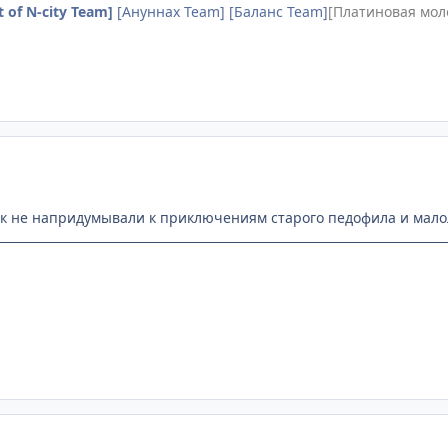
t of N-city Team]
[Ануннах Team] [Баланс Team]
[Платиновая мол
ок не напридумывали к приключениям старого педофила и малол