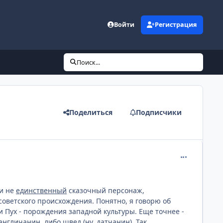
Войти
Регистрация
Поиск...
Поделиться
Подписчики
comment_889
ли не
единственный
сказочный персонаж,
советского происхождения. Понятно, я говорю об
и Пух - порождения западной культуры. Еще точнее -
нгличанин, либо швед (ну, датчанин). Так