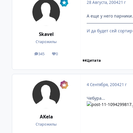
28 Августа, 2004
21 г
А еще у него парники.
И да будет сей сортир
Skavel
Старожилы
345
0
посты
Репутация
Цитата
4 Сентября, 2004
21 г
Чебура...
AKela
Старожилы