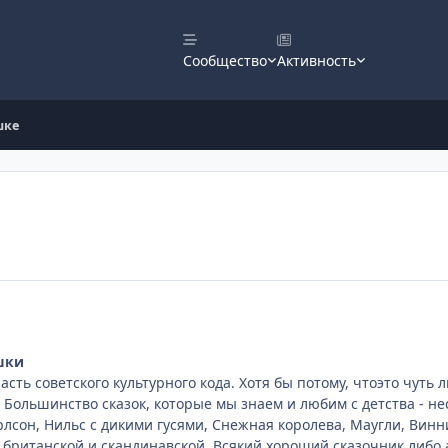
Сообщество
Активность
шке
шки
сть советского культурного кода. Хотя бы потому, чтоэто чуть 
 Большинство сказок, которые мы знаем и любим с детства - не
арлсон, Нильс с дикими гусями, Снежная королева, Маугли, Винн
британской и скандинавской. Всякий хороший сказочник либо а