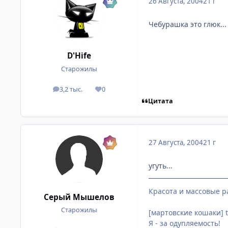
26 Августа, 2004
21 г
Чебурашка это глюк...
D'Hife
Старожилы
3,2 тыс.
0
посты
Репутация
Цитата
27 Августа, 2004
21 г
угуть...
Красота и массовые р
Серый Мышелов
Старожилы
[мартовские кошаки] t
Я - за одупляемость!