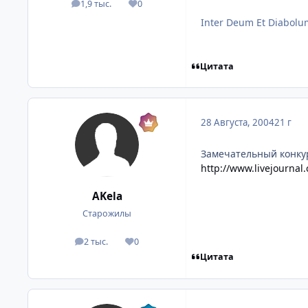
1,9 тыс.
0
посты
Репутация
Inter Deum Et Diabolu
Цитата
28 Августа, 2004
21 г
Замечательный конку
http://www.livejourna
AKela
Старожилы
2 тыс.
0
посты
Репутация
Цитата