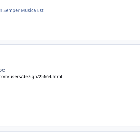
m Semper Musica Est
рс:
l.com/users/de7ign/25664.html