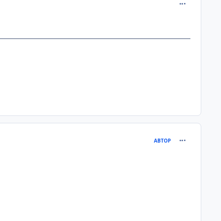
comment_900
comment_935
АВТОР