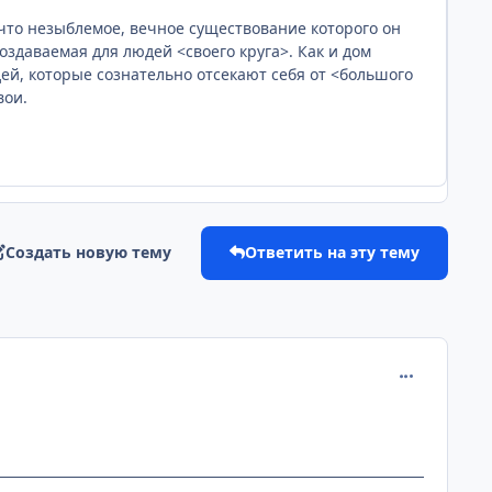
ечто незыблемое, вечное существование которого он
оздаваемая для людей <своего круга>. Как и дом
дей, которые сознательно отсекают себя от <большого
вои.
Создать новую тему
Ответить на эту тему
comment_889