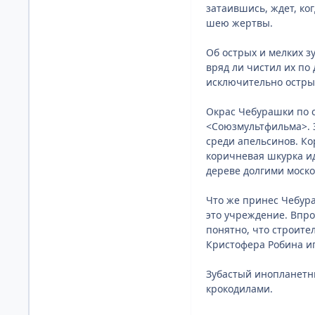
затаившись, ждет, ко
шею жертвы.
Об острых и мелких 
вряд ли чистил их по 
исключительно остры
Окрас Чебурашки по с
<Союзмультфильма>. Э
среди апельсинов. Ко
коричневая шкурка ид
дереве долгими моско
Что же принес Чебура
это учреждение. Впро
понятно, что строител
Кристофера Робина иг
Зубастый инопланетны
крокодилами.