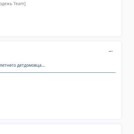
одежь Team]
comment_890
етнего детдомовца...
comment_890