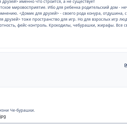
я друзей> именно что строится, а не существует
етское мировосприятие. Ибо для ребенка родительский дом - н
омнению. <Домик для друзей> - своего рода конура, отдушина, с
ля друзей> тоже пространство для игр. Но для взрослых игр лю
ютность, фейс-контроль. Крокодилы, чебурашки, жирафы. Все с
изни Че-бурашки.