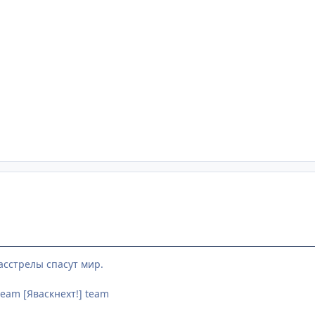
асстрелы спасут мир.
eam [Яваскнехт!] team