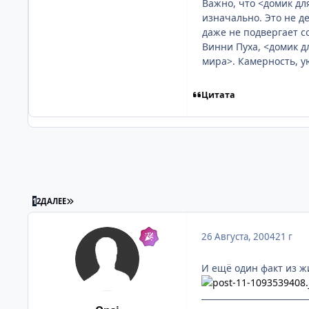
Важно, что <домик дл
изначально. Это не д
даже не подвергает с
Винни Пуха, <домик д
мира>. Камерность, у
Цитата
ПОСЛЕДНЯЯ СТРАНИЦА
1
2
ДАЛЕЕ
26 Августа, 2004
21 г
И ещё один факт из ж