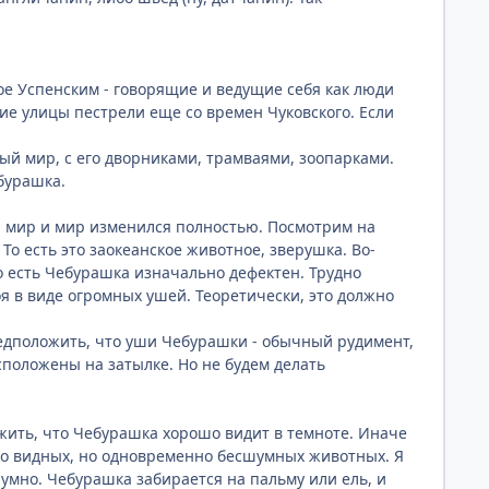
е Успенским - говорящие и ведущие себя как люди
е улицы пестрели еще со времен Чуковского. Если
ый мир, с его дворниками, трамваями, зоопарками.
ебурашка.
й мир и мир изменился полностью. Посмотрим на
То есть это заокеанское животное, зверушка. Во-
То есть Чебурашка изначально дефектен. Трудно
оя в виде огромных ушей. Теоретически, это должно
предположить, что уши Чебурашки - обычный рудимент,
сположены на затылке. Но не будем делать
жить, что Чебурашка хорошо видит в темноте. Иначе
рошо видных, но одновременно бесшумных животных. Я
умно. Чебурашка забирается на пальму или ель, и