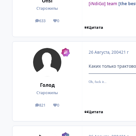
Onsi
[iNdiGo] team
[the bes
Старожилы
633
0
посты
Репутация
Цитата
26 Августа, 2004
21 г
Каких только трактов
Oh, fuck it...
Голод
Старожилы
821
0
посты
Репутация
Цитата