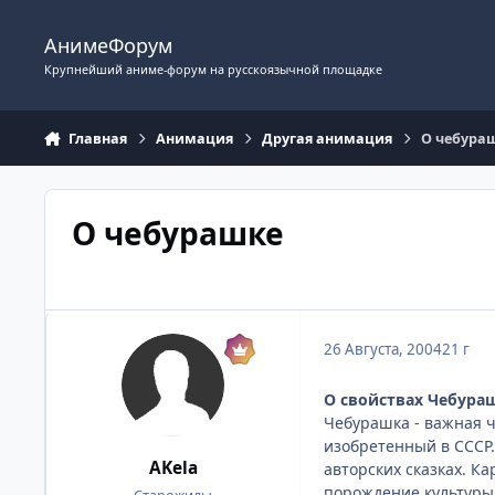
Перейти к содержимому
АнимеФорум
Крупнейший аниме-форум на русскоязычной площадке
Главная
Анимация
Другая анимация
О чебура
О чебурашке
26 Августа, 2004
21 г
О свойствах Чебура
Чебурашка - важная ча
изобретенный в СССР.
AKela
авторских сказках. К
порождение культуры 