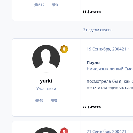
612
0
посты
Репутация
Цитата
3 недели спустя...
19 Сентября, 2004
21 г
Пауло
Ниче,язык легкий.Смес
yurki
посмотрела бы я, как 
не считая единых сла
Участники
49
0
посты
Репутация
Цитата
21 Сентября, 2004
21 г