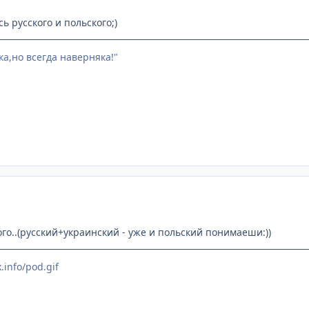
ь русского и польского;)
ка,но всегда наверняка!"
го..(русский+украинский - уже и польский понимаеши:))
.info/pod.gif