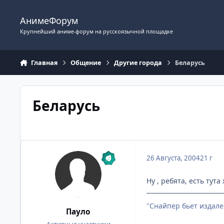
Перейти к содержимому
АнимеФорум
Крупнейший аниме-форум на русскоязычной площадке
Главная
Общение
Другие города
Беларусь
Беларусь
26 Августа, 2004
21 г
Ну , ребята, есть тута
"Снайпер бьет издале
Пауло