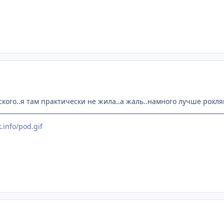
ского..я там практически не жила..а жаль..намного лучше рохлян
.info/pod.gif