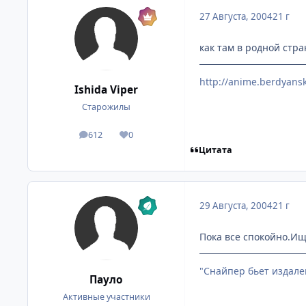
27 Августа, 2004
21 г
как там в родной стра
http://anime.berdyansk
Ishida Viper
Старожилы
612
0
посты
Репутация
Цитата
29 Августа, 2004
21 г
Пока все спокойно.Ищ
"Снайпер бьет издале
Пауло
Активные участники