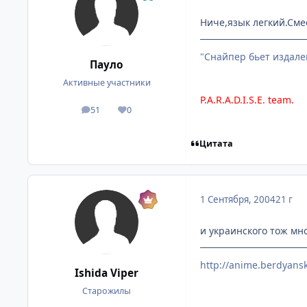
Ниче,язык легкий.Смес
"Снайпер бьет издале
Пауло
Активные участники
P.A.R.A.D.I.S.E. team.
51
0
посты
Репутация
Цитата
1 Сентября, 2004
21 г
и украинского тож мно
http://anime.berdyansk
Ishida Viper
Старожилы