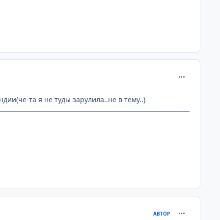
comment_907
дии(чё-та я не туды зарулила..не в тему..)
comment_909
АВТОР