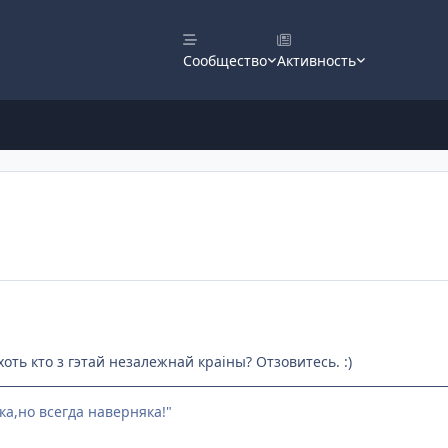
Сообщество
Активность
 хоть кто з гэтай незалежнай краiны? Отзовитесь. :)
ка,но всегда наверняка!"