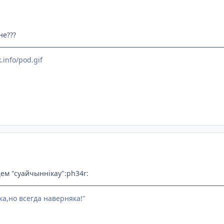
не???
.info/pod.gif
ем "суайчыннiкау":ph34r:
ка,но всегда наверняка!"