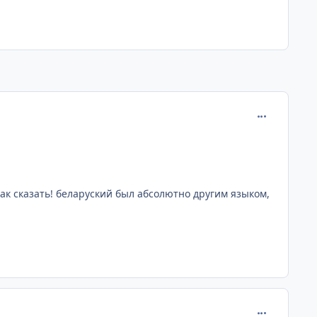
comment_103
 так сказать! беларуский был абсолютно другим языком,
comment_104