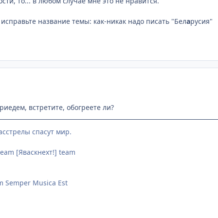
ости, то... в любом случае мне это не нравится.
 исправьте название темы: как-никак надо писать "Бел
а
русия"
приедем, встретите, обогреете ли?
асстрелы спасут мир.
eam [Яваскнехт!] team
m Semper Musica Est