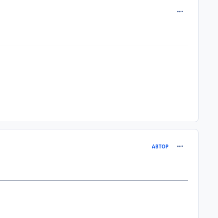
comment_893
comment_902
АВТОР