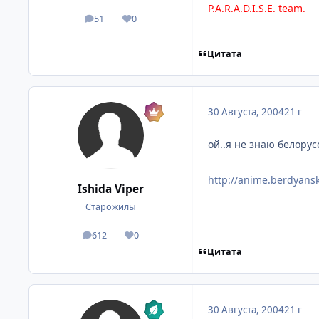
P.A.R.A.D.I.S.E. team.
51
0
посты
Репутация
Цитата
30 Августа, 2004
21 г
ой..я не знаю белорус
http://anime.berdyansk
Ishida Viper
Старожилы
612
0
посты
Репутация
Цитата
30 Августа, 2004
21 г