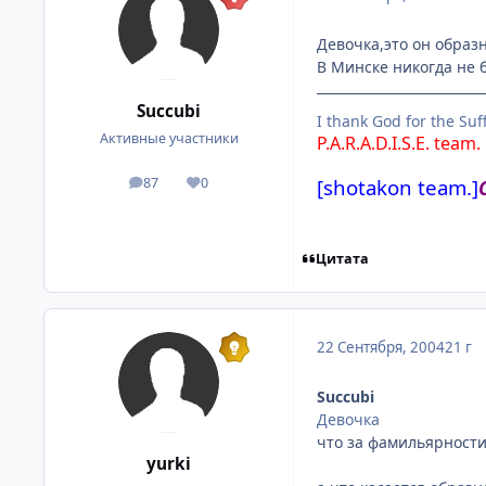
Девочка,это он образн
В Минске никогда не 
Succubi
I thank God for the Suff
Активные участники
P.A.R.A.D.I.S.E. team.
[shotakon team.]
87
0
посты
Репутация
Цитата
22 Сентября, 2004
21 г
Succubi
Девочка
что за фамильярности?
yurki