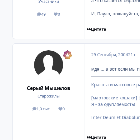
а что касается образн
Участники
И, Пауло, пожалуйста,
49
0
посты
Репутация
Цитата
25 Сентября, 2004
21 г
мдя.... а вот если мы 
Красота и массовые р
Серый Мышелов
Старожилы
[мартовские кошаки] t
Я - за одупляемость!
1,9 тыс.
0
посты
Репутация
Inter Deum Et Diabolu
Цитата