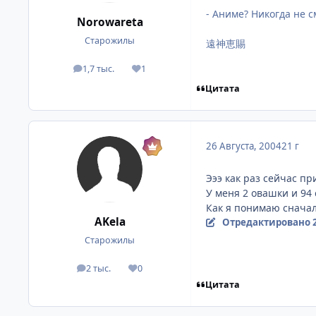
- Аниме? Никогда не с
Norowareta
Старожилы
遠神恵賜
1,7 тыс.
1
посты
Репутация
Цитата
26 Августа, 2004
21 г
Эээ как раз сейчас пр
У меня 2 овашки и 94 
Как я понимаю сначал
AKela
Отредактировано
Старожилы
2 тыс.
0
посты
Репутация
Цитата