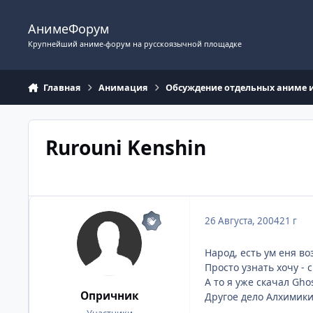
Перейти к содержимому
АнимеФорум
Крупнейший аниме-форум на русскоязычной площадке
Главная
Анимация
Обсуждение отдельных аниме 
Rurouni Kenshin
26 Августа, 2004
21 г
Народ, есть ум еня во
Просто узнать хочу - 
А то я уже скачал Ghos
Опричник
Другое дело Алхимики.