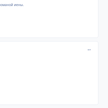
 ломаной иены.
comment_890