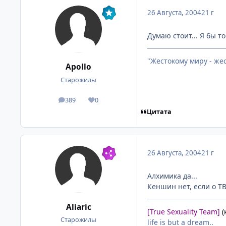
26 Августа, 2004
21 г
Думаю стоит... Я бы т
"Жестокому миру - же
Apollo
Старожилы
389
0
посты
Репутация
Цитата
26 Августа, 2004
21 г
Алхимика да...
Кеншин нет, если о ТВ
Aliaric
[True Sexuality Team]
(
Старожилы
life is but a dream..