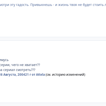
мотри эту гадость. Привыкнешь - и жизнь твоя не будет стоить
имусь
серии, чего не хватает??
а сериал смотреть???
26 Августа, 2004
21 г
от AKela
(см. историю изменений)