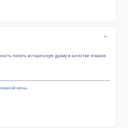
comment_889
ность понять историчскую драму в качестве отмазок
 ломаной иены.