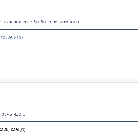
очно залил есле бы была возможность...
стокие игры"
 речь идет...
клик, клацк!)