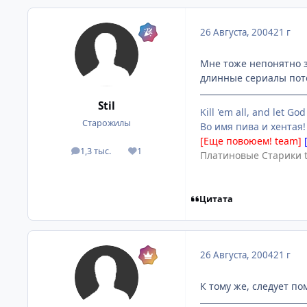
26 Августа, 2004
21 г
Мне тоже непонятно з
длинные сериалы пот
Stil
Kill 'em all, and let God
Старожилы
Во имя пива и хентая!
[Еще повоюем! team]
1,3 тыс.
1
посты
Репутация
Платиновые Старики 
Цитата
26 Августа, 2004
21 г
К тому же, следует по