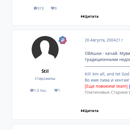
313
0
посты
Репутация
Цитата
26 Августа, 2004
21 г
ОВАшки - качай. Мувик
традиционными недос
Stil
Kill 'em all, and let God
Старожилы
Во имя пива и хентая!
[Еще повоюем! team]
1,3 тыс.
1
посты
Репутация
Платиновые Старики 
Цитата