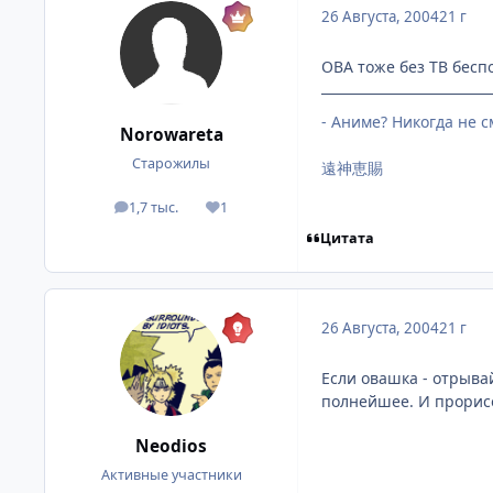
26 Августа, 2004
21 г
ОВА тоже без ТВ бесп
- Аниме? Никогда не с
Norowareta
Старожилы
遠神恵賜
1,7 тыс.
1
посты
Репутация
Цитата
26 Августа, 2004
21 г
Если овашка - отрывай
полнейшее. И прорисо
Neodios
Активные участники