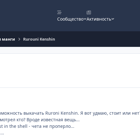
Сообщество
Активность
и манги
Rurouni Kenshin
зможность выкачать Ruroni Kenshin. Я вот удмаю, стоит или нет
смотрел кто? Вроде известная вещь...
t in the shell - чета не проперло...
..