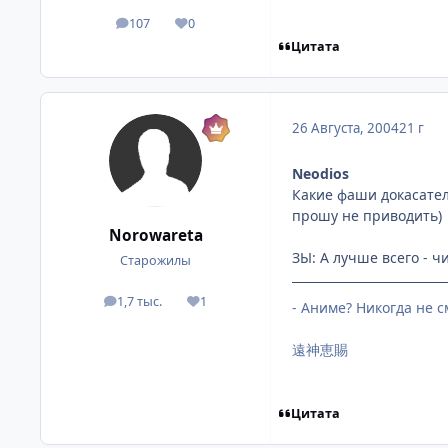
107
0
посты
Репутация
Цитата
26 Августа, 2004
21 г
Neodios
Какие фаши докасател
прошу не приводить)
Norowareta
ЗЫ: А лучше всего - ч
Старожилы
1,7 тыс.
1
посты
Репутация
- Аниме? Никогда не с
遠神恵賜
Цитата