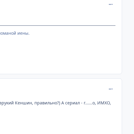
comment_889
 ломаной иены.
comment_889
рукий Кеншин, правильно?) А сериал - г......о, ИМХО,