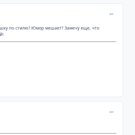
comment_889
вашку по стилю? Юмор мешает? Замечу еще, что
й!
comment_889