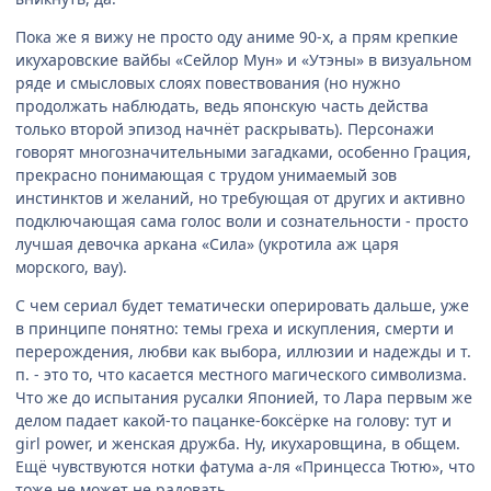
Пока же я вижу не просто оду аниме 90-х, а прям крепкие
икухаровские вайбы «Сейлор Мун» и «Утэны» в визуальном
ряде и смысловых слоях повествования (но нужно
продолжать наблюдать, ведь японскую часть действа
только второй эпизод начнёт раскрывать). Персонажи
говорят многозначительными загадками, особенно Грация,
прекрасно понимающая с трудом унимаемый зов
инстинктов и желаний, но требующая от других и активно
подключающая сама голос воли и сознательности - просто
лучшая девочка аркана «Сила» (укротила аж царя
морского, вау).
С чем сериал будет тематически оперировать дальше, уже
в принципе понятно: темы греха и искупления, смерти и
перерождения, любви как выбора, иллюзии и надежды и т.
п. - это то, что касается местного магического символизма.
Что же до испытания русалки Японией, то Лара первым же
делом падает какой-то пацанке-боксёрке на голову: тут и
girl power, и женская дружба. Ну, икухаровщина, в общем.
Ещё чувствуются нотки фатума а-ля «Принцесса Тютю», что
тоже не может не радовать...