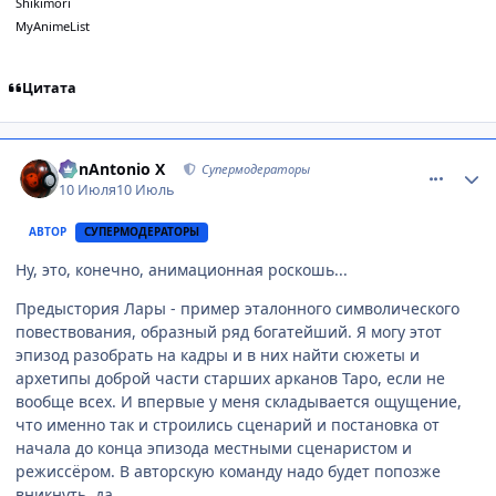
Shikimori
MyAnimeList
Цитата
comment_3223516
Статистика автора
BonAntonio X
Супермодераторы
10 Июля
10 Июль
АВТОР
СУПЕРМОДЕРАТОРЫ
Ну, это, конечно, анимационная роскошь...
Предыстория Лары - пример эталонного символического
повествования, образный ряд богатейший. Я могу этот
эпизод разобрать на кадры и в них найти сюжеты и
архетипы доброй части старших арканов Таро, если не
вообще всех. И впервые у меня складывается ощущение,
что именно так и строились сценарий и постановка от
начала до конца эпизода местными сценаристом и
режиссёром. В авторскую команду надо будет попозже
вникнуть, да.