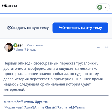
Цитата
2
Создать новую тему
Ответить на эту тему
comment_3223362
Статистика автора
Kuzer
Старожилы
7 Июля
7 Июль
Первый эпизод - своеобразный пересказ "русалочки",
достаточно атмосферно, хотя и ощущается несколько
просто, т.к. заранее знаешь события, но судя по всему
далее история перетекает в примерно нынешнее время,
надеюсь следующая оригинальная история будет
интересной.
Живи и дай жить другим!
[Моран жив!]
[Аска]
[Anime Classic]
[Ragnarok]
-Teams