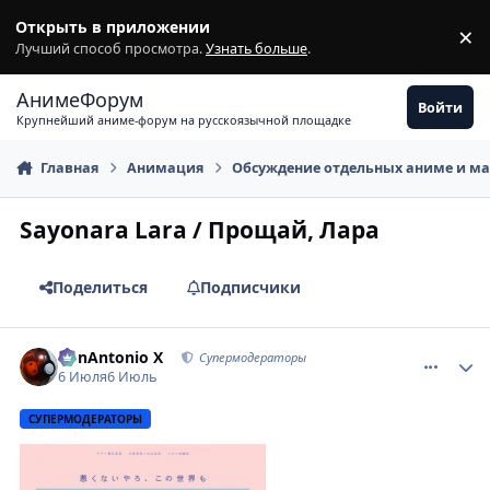
Перейти к содержимому
Открыть в приложении
×
З
Лучший способ просмотра.
Узнать больше
.
АнимеФорум
Войти
Крупнейший аниме-форум на русскоязычной площадке
Главная
Анимация
Обсуждение отдельных аниме и м
Sayonara Lara / Прощай, Лара
Поделиться
Подписчики
comment_3223284
Статистика автора
BonAntonio X
Супермодераторы
6 Июля
6 Июль
СУПЕРМОДЕРАТОРЫ