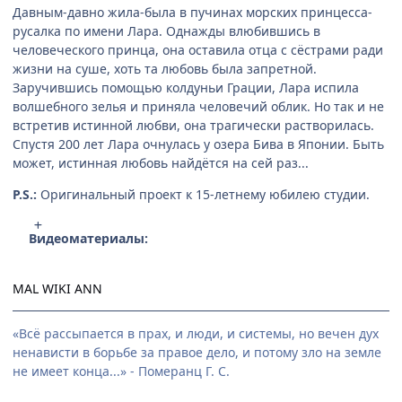
Давным-давно жила-была в пучинах морских принцесса-
русалка по имени Лара. Однажды влюбившись в
человеческого принца, она оставила отца с сёстрами ради
жизни на суше, хоть та любовь была запретной.
Заручившись помощью колдуньи Грации, Лара испила
волшебного зелья и приняла человечий облик. Но так и не
встретив истинной любви, она трагически растворилась.
Спустя 200 лет Лара очнулась у озера Бива в Японии. Быть
может, истинная любовь найдётся на сей раз...
P.S.:
Оригинальный проект к 15-летнему юбилею студии.
Видеоматериалы:
MAL
WIKI
ANN
«Всё рассыпается в прах, и люди, и системы, но вечен дух
ненависти в борьбе за правое дело, и потому зло на земле
не имеет конца...» - Померанц Г. С.