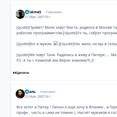
AlhAmeS
Старожилы
21 Мая, 2007
19 г
[quote]Привет! Меня зовут Маста, родился в Москве та
работаю программистом.[/quote]Ух ты, собрат програ
[quote]Вот и мужик.
[/quote]Нас мало, но мы в тель
[quote]Мя зовут Таня. Радилась и живу в Питере..... М
P.S. А ты с Камилой ака Верон знакома?0_0
Цитата
Хаэль
Участники
22 Мая, 2007
19 г
Все хотят в Питер ! Лично я ещё хочу в Японию , в Гер
профе , часть я сама не помню ). Насчёт мужиков я со