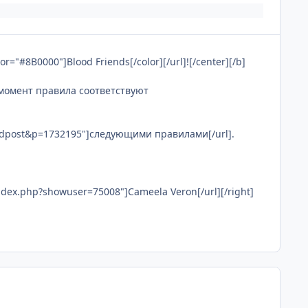
"#8B0000"]Blood Friends[/color][/url]![/center][/b]
 момент правила соответствуют
indpost&p=1732195"]следующими правилами[/url].
ndex.php?showuser=75008"]Cameela Veron[/url][/right]