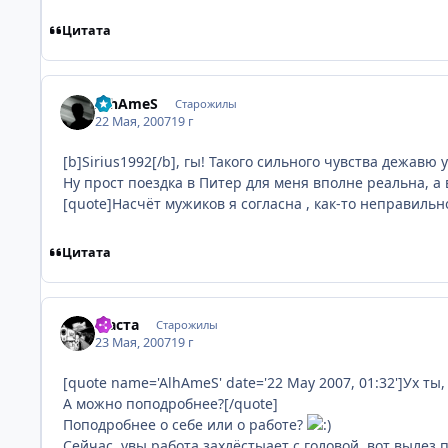
Цитата
AlhAmeS
Старожилы
22 Мая, 2007
19 г
[b]Sirius1992[/b], гы! Такого сильного чувства дежавю
Ну прост поездка в Питер для меня вполне реальна, а
[quote]Насчёт мужиков я согласна , как-то неправильн
Цитата
Маста
Старожилы
23 Мая, 2007
19 г
[quote name='AlhAmeS' date='22 May 2007, 01:32']Ух ты
А можно поподробнее?[/quote]
Поподробнее о себе или о работе?
Сейчас, увы работа захлёстыает с головой, вот вылез по