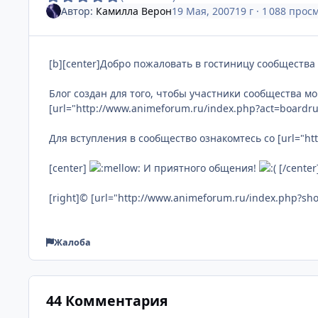
Автор:
Камилла Верон
19 Мая, 2007
19 г
· 1 088 прос
[b][center]Добро пожаловать в гостиницу сообщества [u
Блог создан для того, чтобы участники сообщества 
[url="http://www.animeforum.ru/index.php?act=boardr
Для вступления в сообщество ознакомтесь со [url="h
[center]
И приятного общения!
[/center
[right]© [url="http://www.animeforum.ru/index.php?sh
Жалоба
44 Комментария