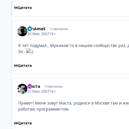
Цитата
AlhAmeS
Старожилы
20 Мая, 2007
19 г
Я чёт подумал.. Мужиков-то в нашем сообществе раз, д
Эх..
Цитата
Маста
Старожилы
21 Мая, 2007
19 г
Привет! Меня зовут Маста, родился в Москве там и жи
работаю программистом.
Цитата