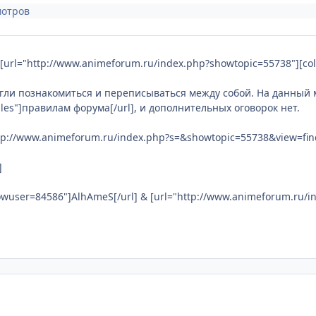
мотров
rl="http://www.animeforum.ru/index.php?showtopic=55738"][color=
могли познакомиться и переписываться между собой. На данный
ules"]правилам форума[/url], и дополнительных оговорок нет.
ttp://www.animeforum.ru/index.php?s=&showtopic=55738&view=f
]
owuser=84586"]AlhAmeS[/url] & [url="http://www.animeforum.ru/i