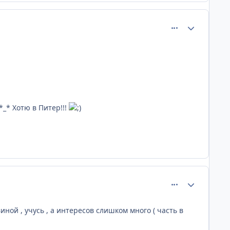
comment_725
Статистика а
*_* Хотю в Питер!!!
comment_731
Статистика а
иной , учусь , а интересов слишком много ( часть в