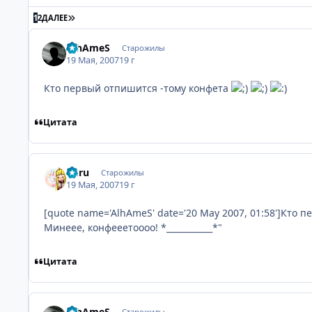
ПОСЛЕДНЯЯ СТРАНИЦА
1
2
ДАЛЕЕ
AlhAmeS
Старожилы
19 Мая, 2007
19 г
Кто первый отпишится -тому конфета
Цитата
Kuru
Старожилы
19 Мая, 2007
19 г
[quote name='AlhAmeS' date='20 May 2007, 01:58']Кто
Минеее, конфееетоооо! *___________*"
Цитата
AlhAmeS
Старожилы