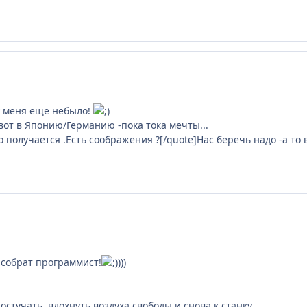
 у меня еще небыло!
 вот в Японию/Германию -пока тока мечты...
о получается .Есть соображения ?[/quote]Нас беречь надо -а т
, собрат программист!
)))
стучать, вдохнуть воздуха свободы и снова к станку.....