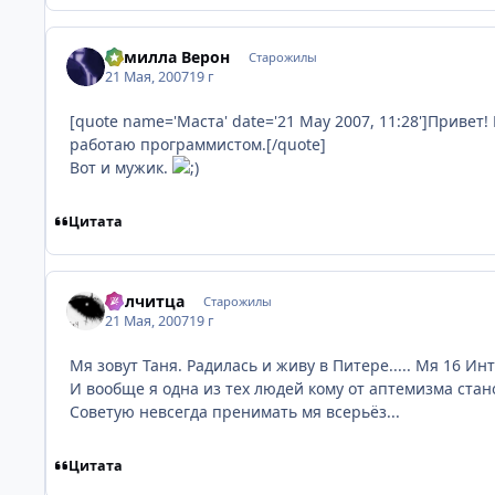
Камилла Верон
Старожилы
21 Мая, 2007
19 г
[quote name='Маста' date='21 May 2007, 11:28']Привет!
работаю программистом.[/quote]
Вот и мужик.
Цитата
Волчитца
Старожилы
21 Мая, 2007
19 г
Мя зовут Таня. Радилась и живу в Питере..... Мя 16 Ин
И вообще я одна из тех людей кому от аптемизма стан
Советую невсегда пренимать мя всерьёз...
Цитата