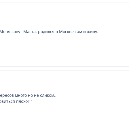
 Меня зовут Маста, родился в Москве там и живу,
тересов много но не сликом...
овиться плохо!""