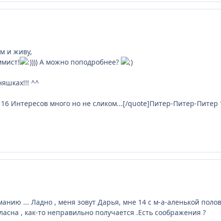
м и живу,
ммист!
))) А можно поподробнее?
няшках!!! ^^
я 16 Интересов много но не сликом...[/quote]Питер-Питер-Питер 
манию ... Ладно , меня зовут Дарья, мне 14 с м-а-аленькой полов
гласна , как-то неправильно получается .Есть соображения ?