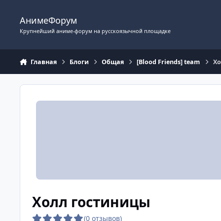
Перейти к содержимому
АнимеФорум
Крупнейший аниме-форум на русскоязычной площадке
Главная
Блоги
Общая
[Blood Friends] team
Хо
Холл гостиницы
(0 отзывов)