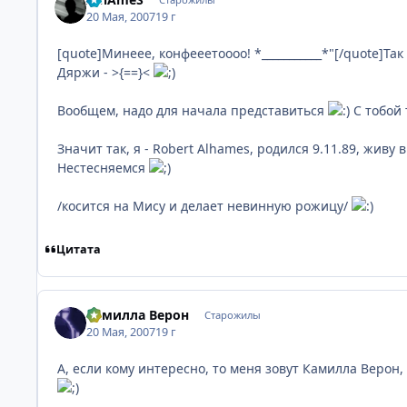
20 Мая, 2007
19 г
[quote]Минеее, конфееетоооо! *___________*"[/quote]Т
Дяржи - >{==}<
Вообщем, надо для начала представиться
С тобой 
Значит так, я - Robert Alhames, родился 9.11.89, жив
Нестесняемся
/косится на Мису и делает невинную рожицу/
Цитата
Камилла Верон
Старожилы
20 Мая, 2007
19 г
А, если кому интересно, то меня зовут Камилла Верон,