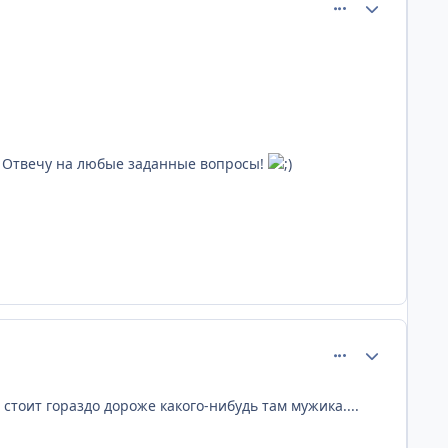
comment_709
Статистика а
Отвечу на любые заданные вопросы!
comment_710
Статистика а
 стоит гораздо дороже какого-нибудь там мужика....