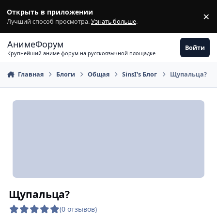
Перейти к содержимому
Открыть в приложении
×
З
Лучший способ просмотра.
Узнать больше
.
АнимеФорум
Войти
Крупнейший аниме-форум на русскоязычной площадке
Главная
Блоги
Общая
SinsI's Блог
Щупальца?
Щупальца?
(0 отзывов)