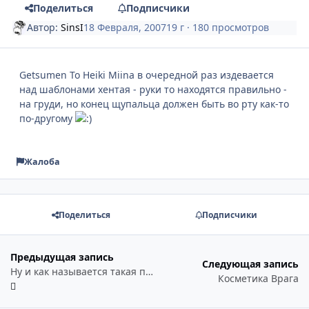
Поделиться
Подписчики
Автор:
SinsI
18 Февраля, 2007
19 г
· 180 просмотров
Getsumen To Heiki Miina в очередной раз издевается
над шаблонами хентая - руки то находятся правильно -
на груди, но конец щупальца должен быть во рту как-то
по-другому
Жалоба
Поделиться
Подписчики
Предыдущая запись
Следующая запись
Ну и как называется такая позиция?
Косметика Врага