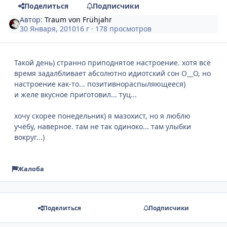
Поделиться
Подписчики
Автор:
Traum von Frühjahr
30 Января, 2010
16 г
· 178 просмотров
Такой день) странно приподнятое настроение. хотя всё
время задалбливает абсолютно идиотский сон О__О, но
настроение как-то... позитивнораспыляющееся)
и желе вкусное приготовил... туц...
хочу скорее понедельник) я мазохист, но я люблю
учёбу, наверное. там не так одиноко... там улыбки
вокруг...)
Жалоба
Поделиться
Подписчики