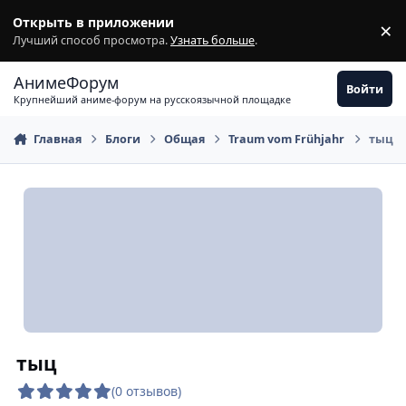
Перейти к содержимому
Открыть в приложении
×
З
Лучший способ просмотра.
Узнать больше
.
АнимеФорум
Войти
Крупнейший аниме-форум на русскоязычной площадке
Главная
Блоги
Общая
Traum vom Frühjahr
тыц
тыц
(0 отзывов)